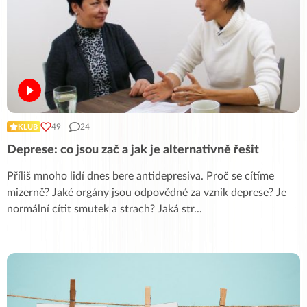
49
24
KLUB
Deprese: co jsou zač a jak je alternativně řešit
Příliš mnoho lidí dnes bere antidepresiva. Proč se cítíme
mizerně? Jaké orgány jsou odpovědné za vznik deprese? Je
normální cítit smutek a strach? Jaká str
...