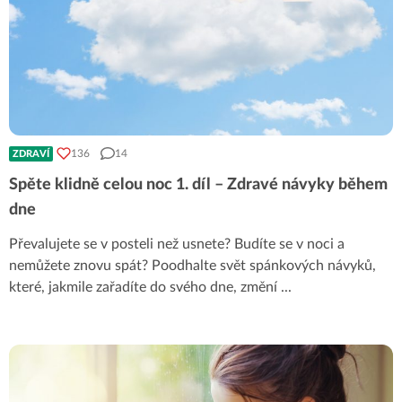
136
14
ZDRAVÍ
Spěte klidně celou noc 1. díl – Zdravé návyky během
dne
Převalujete se v posteli než usnete? Budíte se v noci a
nemůžete znovu spát? Poodhalte svět spánkových návyků,
které, jakmile zařadíte do svého dne, změní
...