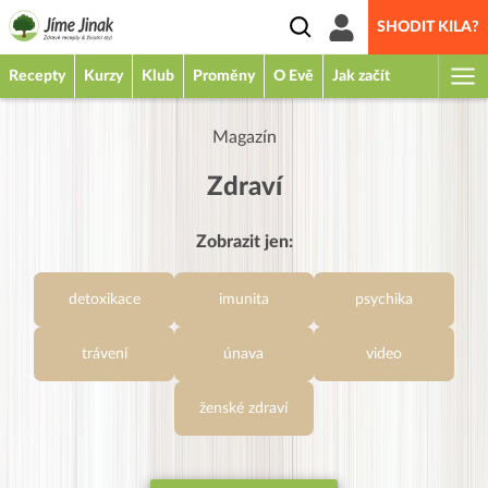
SHODIT KILA?
Recepty
Kurzy
Klub
Proměny
O Evě
Jak začít
Magazín
Zdraví
Zobrazit jen:
detoxikace
imunita
psychika
trávení
únava
video
ženské zdraví