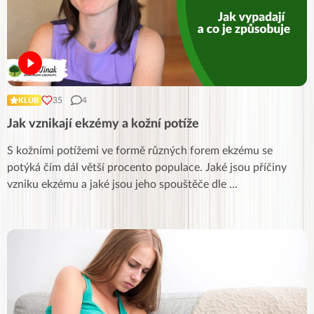
35
4
KLUB
Jak vznikají ekzémy a kožní potíže
S kožními potížemi ve formě různých forem ekzému se
potýká čím dál větší procento populace. Jaké jsou příčiny
vzniku ekzému a jaké jsou jeho spouštěče dle
...