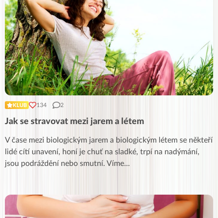
134
2
KLUB
Jak se stravovat mezi jarem a létem
V čase mezi biologickým jarem a biologickým létem se někteří
lidé cítí unavení, honí je chuť na sladké, trpí na nadýmání,
jsou podráždění nebo smutní. Víme
...