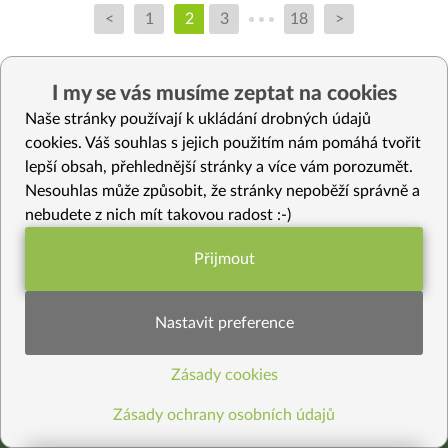
<
1
2
3
18
>
I my se vás musíme zeptat na cookies
Naše stránky používají k ukládání drobných údajů
cookies. Váš souhlas s jejich použitím nám pomáhá tvořit
lepší obsah, přehlednější stránky a více vám porozumět.
Nesouhlas může způsobit, že stránky nepoběží správně a
nebudete z nich mít takovou radost :-)
Přijmout
Funkční nastavení potřebujeme (vždy
Kde jste nás viděli
aktivní)
Nastavit preference
Zásady cookies
Statistiky pro lepší obsah
Zásady ochrany osobních údajů