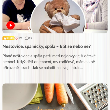
19
19
KLUB
Neštovice, spalničky, spála – Bát se nebo ne?
Plané neštovice a spála patří mezi nejobvyklejší dětské
nemoci. Když děti onemocní, my rodičové, máme o ně
přirozeně strach. Jak se naladit na svoji intuic
...