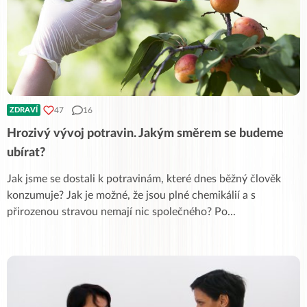
47
16
ZDRAVÍ
Hrozivý vývoj potravin. Jakým směrem se budeme
ubírat?
Jak jsme se dostali k potravinám, které dnes běžný člověk
konzumuje? Jak je možné, že jsou plné chemikálií a s
přirozenou stravou nemají nic společného? Po
...