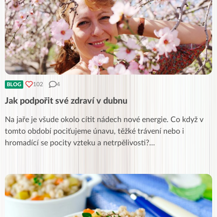
102
4
BLOG
Jak podpořit své zdraví v dubnu
Na jaře je všude okolo cítit nádech nové energie. Co když v
tomto období pociťujeme únavu, těžké trávení nebo i
hromadící se pocity vzteku a netrpělivosti?
...