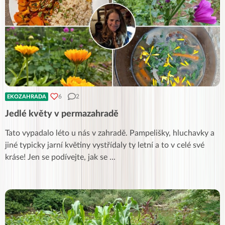
6
2
EKOZAHRADA
Jedlé květy v permazahradě
Tato vypadalo léto u nás v zahradě. Pampelišky, hluchavky a
jiné typicky jarní květiny vystřídaly ty letní a to v celé své
kráse! Jen se podívejte, jak se
...