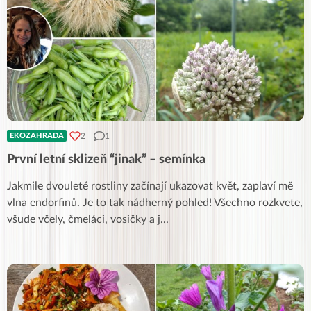
2
1
EKOZAHRADA
První letní sklizeň “jinak” – semínka
Jakmile dvouleté rostliny začínají ukazovat květ, zaplaví mě
vlna endorfinů. Je to tak nádherný pohled! Všechno rozkvete,
všude včely, čmeláci, vosičky a j
...