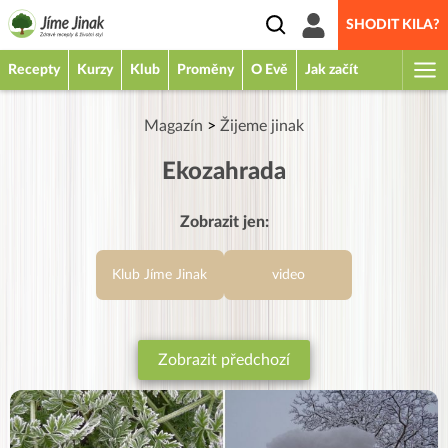
SHODIT KILA?
Recepty
Kurzy
Klub
Proměny
O Evě
Jak začít
Magazín
>
Žijeme jinak
Ekozahrada
Zobrazit jen:
Klub Jíme Jinak
video
Zobrazit předchozí