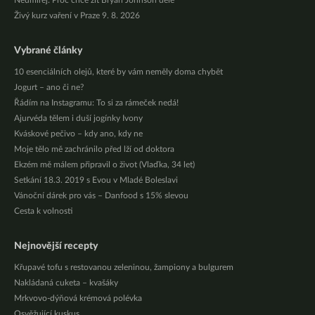
Neumírej: Proč chce žít Bryan Johnson déle
Živý kurz vaření v Praze 9. 8. 2026
Vybrané články
10 esenciálních olejů, které by vám neměly doma chybět
Jogurt – ano či ne?
Řádím na Instagramu: To si za rámeček nedá!
Ajurvéda tělem i duší jogínky Ivony
Kváskové pečivo – kdy ano, kdy ne
Moje tělo mě zachránilo před lží od doktora
Ekzém mě málem připravil o život (Vlaďka, 34 let)
Setkání 18.3. 2019 s Evou v Mladé Boleslavi
Vánoční dárek pro vás – Danfood s 15% slevou
Cesta k volnosti
Nejnovější recepty
Křupavé tofu s restovanou zeleninou, žampiony a bulgurem
Nakládaná cuketa – kvašáky
Mrkvovo-dýňová krémová polévka
Osvěžující kuskus