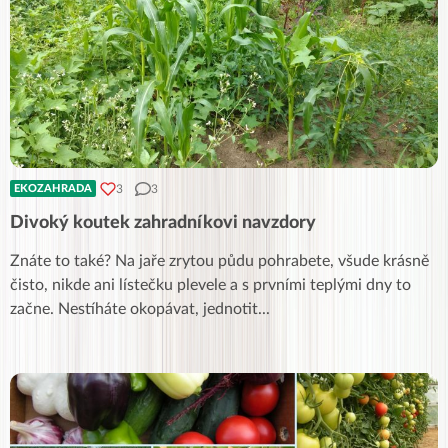
3
3
EKOZAHRADA
Divoký koutek zahradníkovi navzdory
Znáte to také? Na jaře zrytou půdu pohrabete, všude krásně
čisto, nikde ani lístečku plevele a s prvními teplými dny to
začne. Nestíháte okopávat, jednotit
...