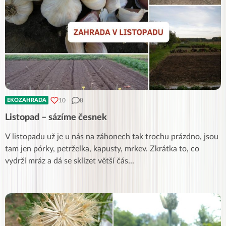
10
8
EKOZAHRADA
Listopad – sázíme česnek
V listopadu už je u nás na záhonech tak trochu prázdno, jsou
tam jen pórky, petrželka, kapusty, mrkev. Zkrátka to, co
vydrží mráz a dá se sklízet větší čás
...