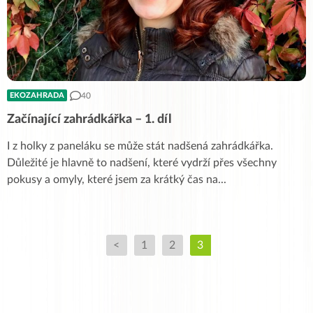
40
EKOZAHRADA
Začínající zahrádkářka – 1. díl
I z holky z paneláku se může stát nadšená zahrádkářka.
Důležité je hlavně to nadšení, které vydrží přes všechny
pokusy a omyly, které jsem za krátký čas na
...
<
1
2
3