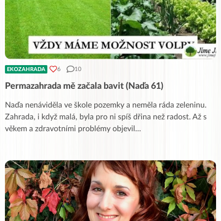
6
10
EKOZAHRADA
Permazahrada mě začala bavit (Naďa 61)
Naďa nenáviděla ve škole pozemky a neměla ráda zeleninu.
Zahrada, i když malá, byla pro ni spíš dřina než radost. Až s
věkem a zdravotními problémy objevil
...