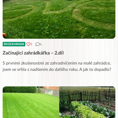
1
6
EKOZAHRADA
Začínající zahrádkářka – 2.díl
S prvními zkušenostmi ze zahradničením na malé zahrádce,
jsem se vrhla s nadšením do dalšího roku. A jak to dopadlo?