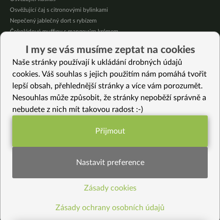
Osvěžující čaj s citronovými bylinkami
Nepečený jablečný dort s rybízem
Čokoládové muffiny s mangovým krémem
Meruňky a jablka v citrónovém želé
I my se vás musíme zeptat na cookies
Krémová zeleninová polévka s koprem a vločkami
Naše stránky používají k ukládání drobných údajů
Celozrnná rýže basmati se zeleninou
cookies. Váš souhlas s jejich použitím nám pomáhá tvořit
lepší obsah, přehlednější stránky a více vám porozumět.
Vybrané recepty
Nesouhlas může způsobit, že stránky nepoběží správně a
Plněné datlové kuličky
nebudete z nich mít takovou radost :-)
Slané Taiyaki
Velikonoční zajíček s čokoládovou polevou (bez lepku)
Přijmout
Zapečená kaše na snídani nebo svačinu
Funkční nastavení potřebujeme (vždy
Makový krém plný vápníku
aktivní)
Zimní dýňová polévka
Nastavit preference
Bezlepkový řez “zelenáč”
Tokyo balls (bezlepkové)
Zásady cookies
Statistiky pro lepší obsah
Tofu na kari
Semínkové hrudky
Zásady ochrany osobních údajů