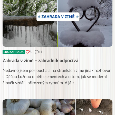
8
11
EKOZAHRADA
Zahrada v zimě – zahradník odpočívá
Nedávno jsem poslouchala na stránkách Jíme jinak rozhovor
s Dášou Lužnou o pěti elementech a o tom, jak se moderní
člověk vzdálil přirozeným rytmům. A já z
...