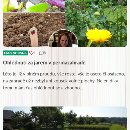
1
8
EKOZAHRADA
Ohlédnutí za jarem v permazahradě
Léto je již v plném proudu, vše roste, vše je oseto či osázeno,
na zahradě už nezbyl ani kousek volné plochy. Nejen díky
tomu mám čas ohlédnout se a zhodno
...