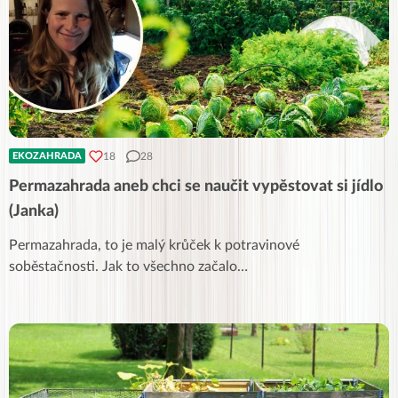
18
28
EKOZAHRADA
Permazahrada aneb chci se naučit vypěstovat si jídlo
(Janka)
Permazahrada, to je malý krůček k potravinové
soběstačnosti. Jak to všechno začalo…