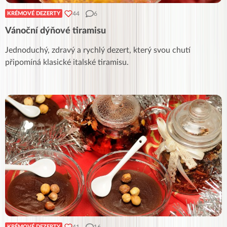
44
6
KRÉMOVÉ DEZERTY
Vánoční dýňové tiramisu
Jednoduchý, zdravý a rychlý dezert, který svou chutí
připomíná klasické italské tiramisu.
41
16
KRÉMOVÉ DEZERTY