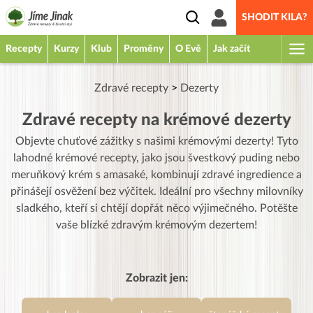
SHODIT KILA?
Recepty
Kurzy
Klub
Proměny
O Evě
Jak začít
Zdravé recepty
>
Dezerty
Zdravé recepty na krémové dezerty
Objevte chuťové zážitky s našimi krémovými dezerty! Tyto
lahodné krémové recepty, jako jsou švestkový puding nebo
meruňkový krém s amasaké, kombinují zdravé ingredience a
přinášejí osvěžení bez výčitek. Ideální pro všechny milovníky
sladkého, kteří si chtějí dopřát něco výjimečného. Potěšte
vaše blízké zdravým krémovým dezertem!
Zobrazit jen: