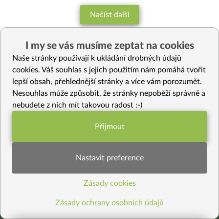
Načíst další
I my se vás musíme zeptat na cookies
Naše stránky používají k ukládání drobných údajů
<
1
2
3
5
>
cookies. Váš souhlas s jejich použitím nám pomáhá tvořit
lepší obsah, přehlednější stránky a více vám porozumět.
Nesouhlas může způsobit, že stránky nepoběží správně a
nebudete z nich mít takovou radost :-)
Přijmout
Funkční nastavení potřebujeme (vždy
aktivní)
Nastavit preference
Zásady cookies
Statistiky pro lepší obsah
Kde jste nás viděli
Zásady ochrany osobních údajů