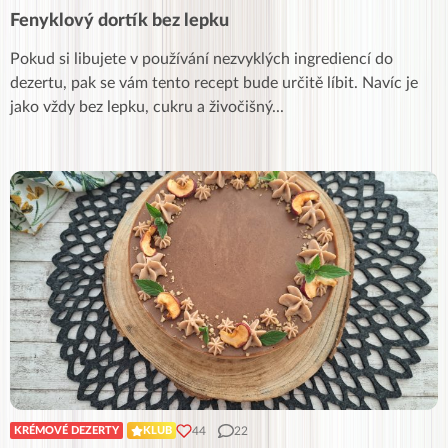
Fenyklový dortík bez lepku
Pokud si libujete v používání nezvyklých ingrediencí do
dezertu, pak se vám tento recept bude určitě líbit. Navíc je
jako vždy bez lepku, cukru a živočišný
...
44
22
KRÉMOVÉ DEZERTY
KLUB