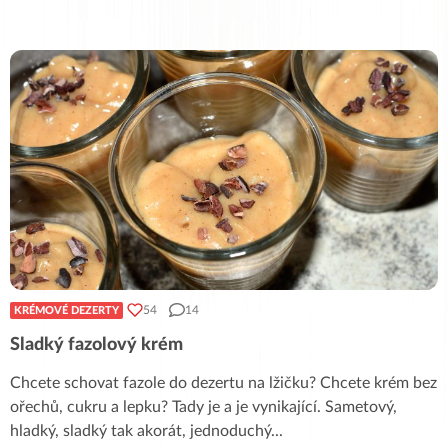
54
14
KRÉMOVÉ DEZERTY
Sladký fazolový krém
Chcete schovat fazole do dezertu na lžičku? Chcete krém bez
ořechů, cukru a lepku? Tady je a je vynikající. Sametový,
hladký, sladký tak akorát, jednoduchý
...