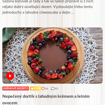
Sezóna borůvek je tady a tak se nabízí připravit si z nich
nějaký dobrý osvěžující dezert. Vyzkoušejte třeba tento
jednoduchý a lahodný cheesecake a dejte
...
66
40
KRÉMOVÉ DEZERTY
KLUB
Nepečený dortík s lahodným krémem a letním
ovocem