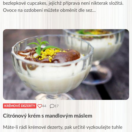
bezlepkové cupcakes, jejichž příprava není nikterak složitá.
Ovoce na ozdobení můžete obměnit dle sez
...
44
17
KRÉMOVÉ DEZERTY
Citrónový krém s mandlovým máslem
Máte-li rádi krémové dezerty, pak určitě vyzkoušejte tuhle