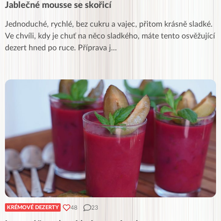
Jablečné mousse se skořicí
Jednoduché, rychlé, bez cukru a vajec, přitom krásně sladké.
Ve chvíli, kdy je chuť na něco sladkého, máte tento osvěžující
dezert hned po ruce. Příprava j
...
48
23
KRÉMOVÉ DEZERTY