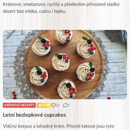
Krémový, smetanový, rychlý a především přirozeně sladký
dezert bez mléka, cukru i lepku.
21
7
KRÉMOVÉ DEZERTY
KLUB
Letní bezlepkové cupcakes
Vláčný korpus a lahodný krém. Přesně takové jsou tyto