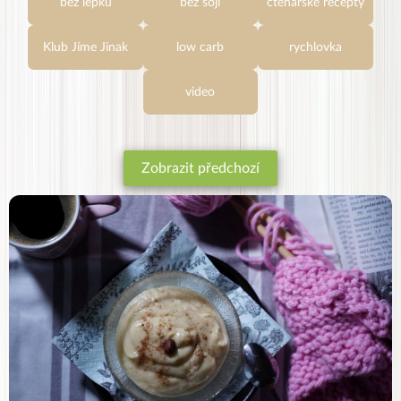
bez lepku
bez sóji
čtenářské recepty
Klub Jíme Jinak
low carb
rychlovka
video
Zobrazit předchozí