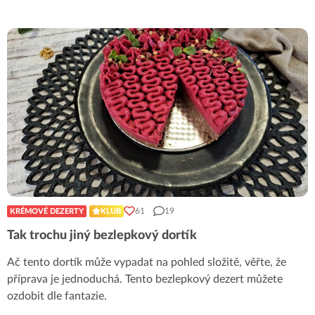
61
19
KRÉMOVÉ DEZERTY
KLUB
Tak trochu jiný bezlepkový dortík
Ač tento dortík může vypadat na pohled složitě, věřte, že
příprava je jednoduchá. Tento bezlepkový dezert můžete
ozdobit dle fantazie.