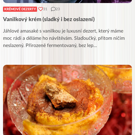
31
23
KRÉMOVÉ DEZERTY
Vanilkový krém (sladký i bez oslazení)
Jáhlové amasaké s vanilkou je luxusní dezert, který máme
moc rádi a děláme ho návštěvám. Slaďoučký, přitom ničím
neslazený. Přirozeně fermentovaný, bez lep
...