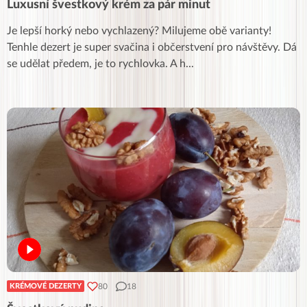
Luxusní švestkový krém za pár minut
Je lepší horký nebo vychlazený? Milujeme obě varianty!
Tenhle dezert je super svačina i občerstvení pro návštěvy. Dá
se udělat předem, je to rychlovka. A h
...
80
18
KRÉMOVÉ DEZERTY