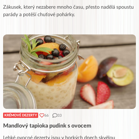
Zákusek, který nezabere mnoho času, přesto nadělá spoustu
parády a potěší chuťové pohárky.
66
33
KRÉMOVÉ DEZERTY
Mandlový tapioka pudink s ovocem
Lehké ovocné dezerty jsou v horkých dnech skvělou