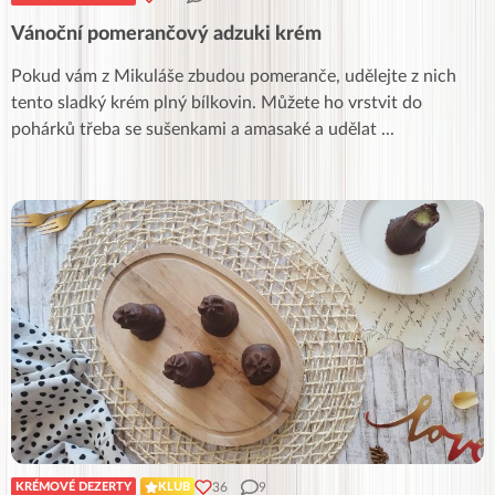
Vánoční pomerančový adzuki krém
Pokud vám z Mikuláše zbudou pomeranče, udělejte z nich
tento sladký krém plný bílkovin. Můžete ho vrstvit do
pohárků třeba se sušenkami a amasaké a udělat
...
36
9
KRÉMOVÉ DEZERTY
KLUB