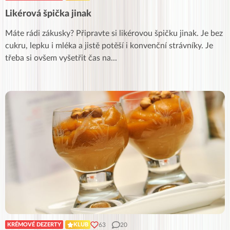
Likérová špička jinak
Máte rádi zákusky? Připravte si likérovou špičku jinak. Je bez
cukru, lepku i mléka a jistě potěší i konvenční strávníky. Je
třeba si ovšem vyšetřit čas na
...
63
20
KRÉMOVÉ DEZERTY
KLUB