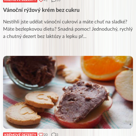
Vánoční rýžový krém bez cukru
Nestihli jste udělat vánoční cukroví a máte chuť na sladké?
Máte bezlepkovou dietu? Snadná pomoc! Jednoduchý, rychlý
a chutný dezert bez laktózy a lepku př
...
20
3
KRÉMOVÉ DEZERTY