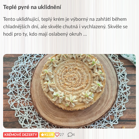
Teplé pyré na uklidnění
Tento uklidňující, teplý krém je výborný na zahřátí během
chladnějších dní, ale skvěle chutná i vychlazený. Skvěle se
hodí pro ty, kdo mají oslabený okruh
...
27
4
KRÉMOVÉ DEZERTY
KLUB