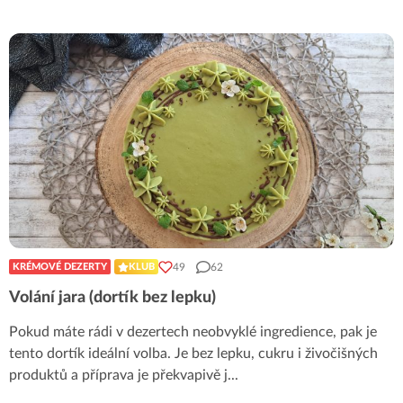
49
62
KRÉMOVÉ DEZERTY
KLUB
Volání jara (dortík bez lepku)
Pokud máte rádi v dezertech neobvyklé ingredience, pak je
tento dortík ideální volba. Je bez lepku, cukru i živočišných
produktů a příprava je překvapivě j
...