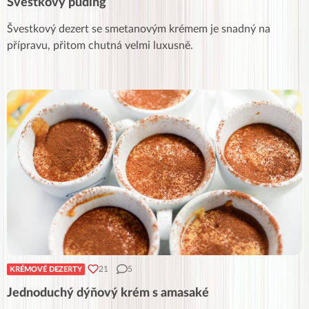
Švestkový puding
Švestkový dezert se smetanovým krémem je snadný na
přípravu, přitom chutná velmi luxusně.
21
5
KRÉMOVÉ DEZERTY
Jednoduchý dýňový krém s amasaké