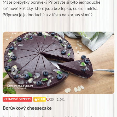
Máte přebytky borůvek? Připravte si tyto jednoduché
krémové košíčky, které jsou bez lepku, cukru i mléka.
Příprava je jednoduchá a z těsta na korpus si můž
...
25
41
KRÉMOVÉ DEZERTY
KLUB
Borůvkový cheesecake