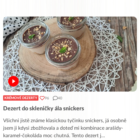
96
40
KRÉMOVÉ DEZERTY
Dezert do skleničky ála snickers
Všichni jistě známe klasickou tyčinku snickers, já osobně
jsem ji kdysi zbožňovala a doteď mi kombinace arašídy-
karamel-čokoláda moc chutná. Tento dezert j
...