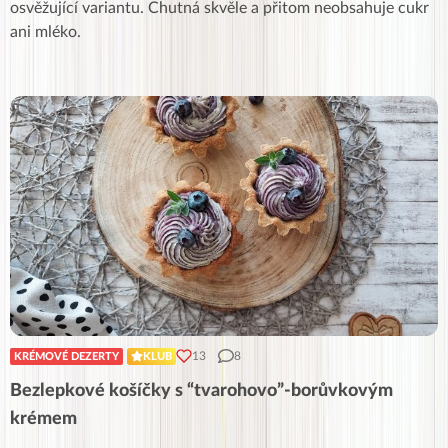
osvěžující variantu. Chutná skvěle a přitom neobsahuje cukr
ani mléko.
13
8
KRÉMOVÉ DEZERTY
KLUB
Bezlepkové košíčky s “tvarohovo”-borůvkovým
krémem