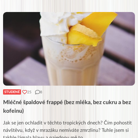
25
8
STUDENÉ
Mléčné špaldové frappé (bez mléka, bez cukru a bez
kofeinu)
Jak se jen ochladit v těchto tropických dnech? Čím pohostit
návštěvu, když v mrazáku nemíváte zmrzlinu? Tuhle jsem si
takhle lámala hlavu a najednou mě to
...