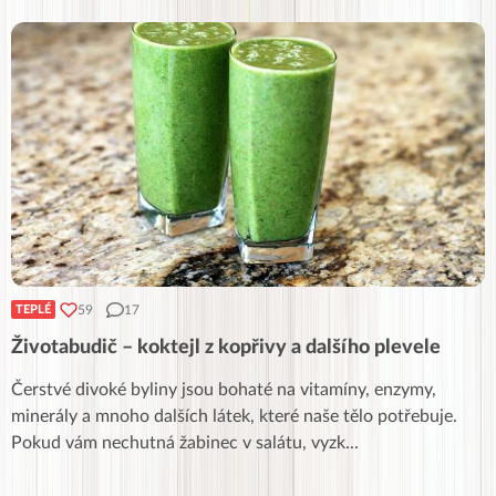
59
17
TEPLÉ
Životabudič – koktejl z kopřivy a dalšího plevele
Čerstvé divoké byliny jsou bohaté na vitamíny, enzymy,
minerály a mnoho dalších látek, které naše tělo potřebuje.
Pokud vám nechutná žabinec v salátu, vyzk
...