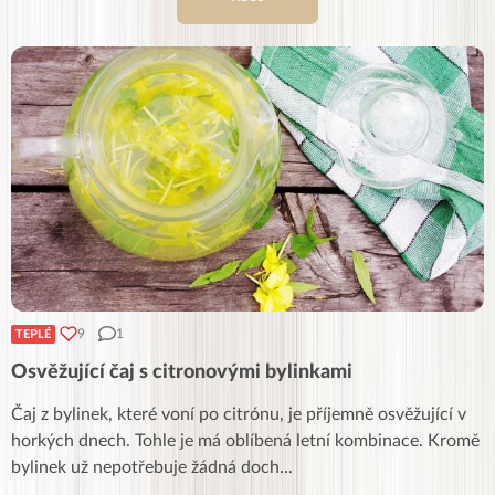
9
1
TEPLÉ
Osvěžující čaj s citronovými bylinkami
Čaj z bylinek, které voní po citrónu, je příjemně osvěžující v
horkých dnech. Tohle je má oblíbená letní kombinace. Kromě
bylinek už nepotřebuje žádná doch
...