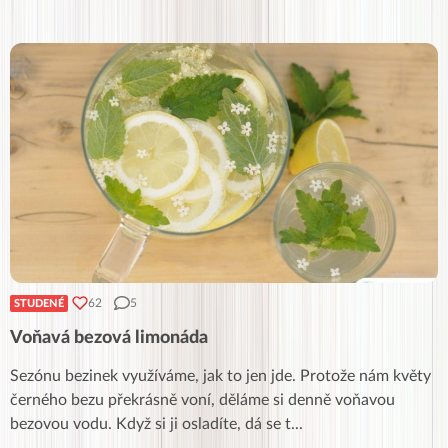
62
5
STUDENÉ
Voňavá bezová limonáda
Sezónu bezinek využíváme, jak to jen jde. Protože nám květy
černého bezu překrásně voní, děláme si denně voňavou
bezovou vodu. Když si ji osladíte, dá se t
...