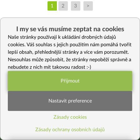
1
2
3
>
I my se vás musíme zeptat na cookies
Naše stránky používají k ukládání drobných údajů
cookies. Váš souhlas s jejich použitím nám pomáhá tvořit
lepší obsah, přehlednější stránky a více vám porozumět.
Nesouhlas může způsobit, že stránky nepoběží správně a
nebudete z nich mít takovou radost :-)
Přijmout
Funkční nastavení potřebujeme (vždy
Kde jste nás viděli
aktivní)
Nastavit preference
Zásady cookies
Statistiky pro lepší obsah
Zásady ochrany osobních údajů