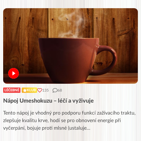
135
68
LÉČEBNÉ
KLUB
Nápoj Umeshokuzu – léčí a vyživuje
Tento nápoj je vhodný pro podporu funkcí zažívacího traktu,
zlepšuje kvalitu krve, hodí se pro obnovení energie při
vyčerpání, bojuje proti mlsné (ustaluje
...