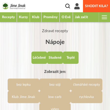
SHODIT KILA?
Recepty
Kurzy
Klub
Proměny
O Evě
Jak začít
Zdravé recepty
Nápoje
Léčebné
Studené
Teplé
Zobrazit jen:
bez lepku
bez sóji
čtenářské recepty
Klub Jíme Jinak
low carb
rychlovka
video