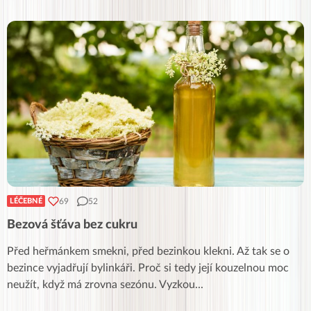
69
52
LÉČEBNÉ
Bezová šťáva bez cukru
Před heřmánkem smekni, před bezinkou klekni. Až tak se o
bezince vyjadřují bylinkáři. Proč si tedy její kouzelnou moc
neužít, když má zrovna sezónu. Vyzkou
...