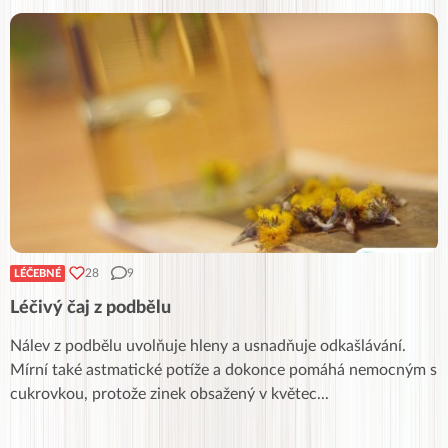
28
9
LÉČEBNÉ
Léčivý čaj z podbělu
Nálev z podbělu uvolňuje hleny a usnadňuje odkašlávání.
Mírní také astmatické potíže a dokonce pomáhá nemocným s
cukrovkou, protože zinek obsažený v květec
...