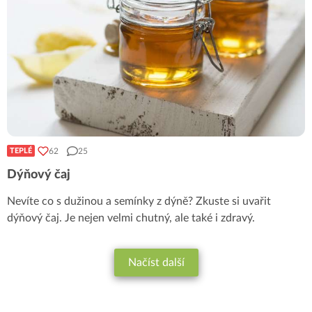
62
25
TEPLÉ
Dýňový čaj
Nevíte co s dužinou a semínky z dýně? Zkuste si uvařit
dýňový čaj. Je nejen velmi chutný, ale také i zdravý.
Načíst další