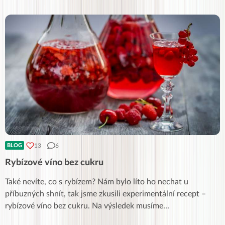
13
6
BLOG
Rybízové víno bez cukru
Také nevíte, co s rybízem? Nám bylo líto ho nechat u
příbuzných shnít, tak jsme zkusili experimentální recept –
rybízové víno bez cukru. Na výsledek musíme
...