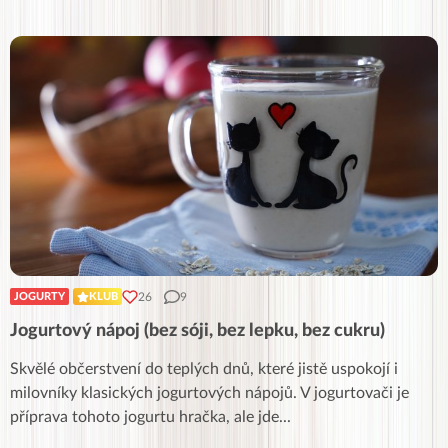
26
9
JOGURTY
KLUB
Jogurtový nápoj (bez sóji, bez lepku, bez cukru)
Skvělé občerstvení do teplých dnů, které jistě uspokojí i
milovníky klasických jogurtových nápojů. V jogurtovači je
příprava tohoto jogurtu hračka, ale jde
...