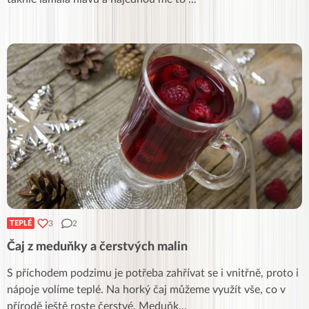
3
2
TEPLÉ
Čaj z meduňky a čerstvých malin
S příchodem podzimu je potřeba zahřívat se i vnitřně, proto i
nápoje volíme teplé. Na horký čaj můžeme využít vše, co v
přírodě ještě roste čerstvé. Meduňk
...