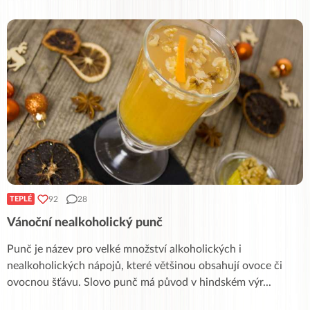
92
28
TEPLÉ
Vánoční nealkoholický punč
Punč je název pro velké množství alkoholických i
nealkoholických nápojů, které většinou obsahují ovoce či
ovocnou šťávu. Slovo punč má původ v hindském výr
...