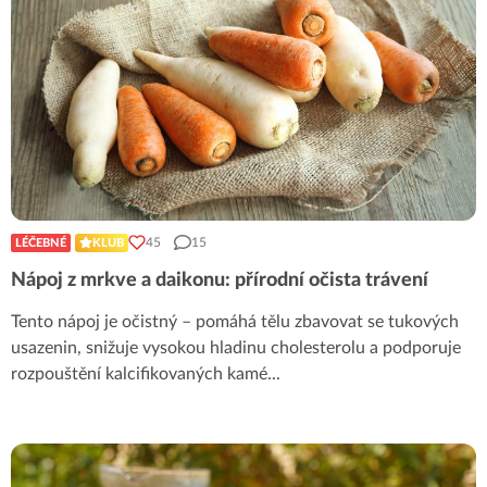
45
15
LÉČEBNÉ
KLUB
Nápoj z mrkve a daikonu: přírodní očista trávení
Tento nápoj je očistný – pomáhá tělu zbavovat se tukových
usazenin, snižuje vysokou hladinu cholesterolu a podporuje
rozpouštění kalcifikovaných kamé
...