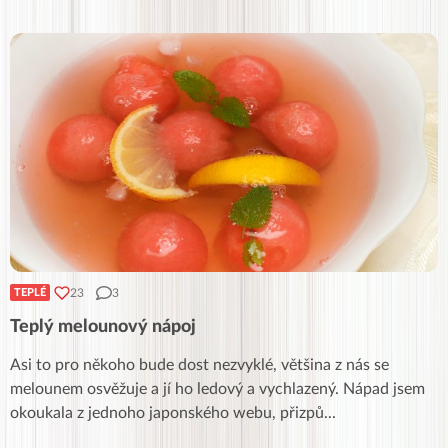
23
3
TEPLÉ
Teplý melounový nápoj
Asi to pro někoho bude dost nezvyklé, většina z nás se
melounem osvěžuje a jí ho ledový a vychlazený. Nápad jsem
okoukala z jednoho japonského webu, přizpů
...