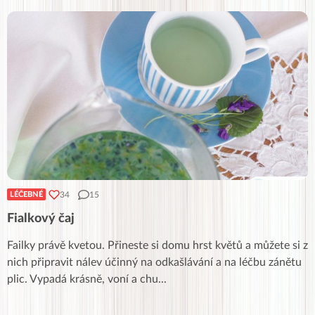
34
15
LÉČEBNÉ
Fialkový čaj
Failky právě kvetou. Přineste si domu hrst květů a můžete si z
nich připravit nálev účinný na odkašlávání a na léčbu zánětu
plic. Vypadá krásně, voní a chu
...