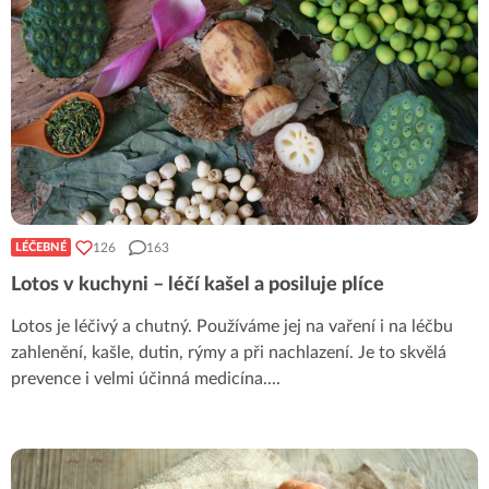
126
163
LÉČEBNÉ
Lotos v kuchyni – léčí kašel a posiluje plíce
Lotos je léčivý a chutný. Používáme jej na vaření i na léčbu
zahlenění, kašle, dutin, rýmy a při nachlazení. Je to skvělá
prevence i velmi účinná medicína.
...