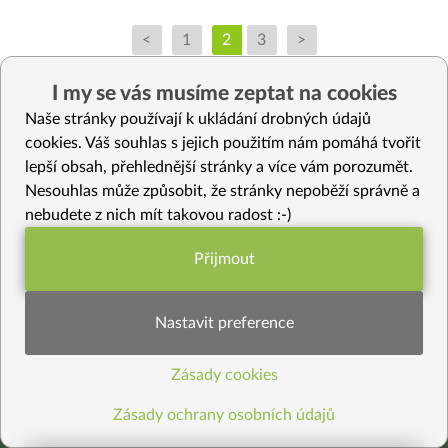
<
1
2
3
>
I my se vás musíme zeptat na cookies
Naše stránky používají k ukládání drobných údajů
cookies. Váš souhlas s jejich použitím nám pomáhá tvořit
lepší obsah, přehlednější stránky a více vám porozumět.
Nesouhlas může způsobit, že stránky nepoběží správně a
nebudete z nich mít takovou radost :-)
Přijmout
Funkční nastavení potřebujeme (vždy
aktivní)
Kde jste nás viděli
Nastavit preference
Zásady cookies
Statistiky pro lepší obsah
Zásady ochrany osobních údajů