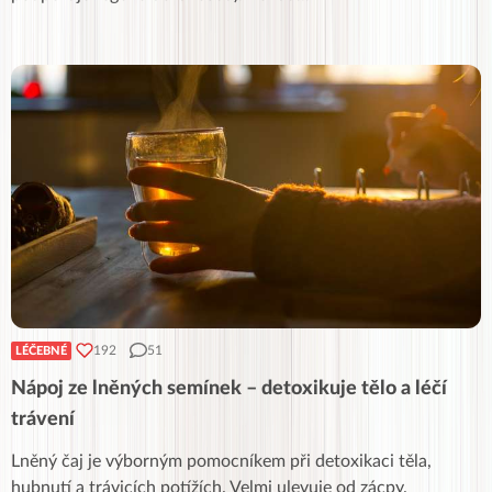
192
51
LÉČEBNÉ
Nápoj ze lněných semínek – detoxikuje tělo a léčí
trávení
Lněný čaj je výborným pomocníkem při detoxikaci těla,
hubnutí a trávicích potížích. Velmi ulevuje od zácpy.