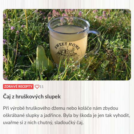
11
ZDRAVÉ RECEPTY
Čaj z hruškových slupek
Při výrobě hruškového džemu nebo koláče nám zbydou
oškrábané slupky a jadřince. Byla by škoda je jen tak vyhodit,
uvařme si z nich chutný, slaďoučký čaj.