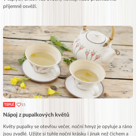
příjemně osvěží.
15
TEPLÉ
Nápoj z pupalkových květů
Květy pupalky se otevřou večer, noční hmyz je opyluje a ráno
jsou zvadlé. Užijte si tuhle noční krásku i jinak než čichem a