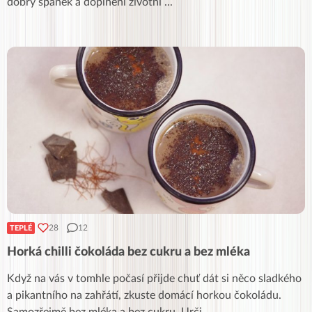
dobrý spánek a doplnění životní
...
28
12
TEPLÉ
Horká chilli čokoláda bez cukru a bez mléka
Když na vás v tomhle počasí přijde chuť dát si něco sladkého
a pikantního na zahřátí, zkuste domácí horkou čokoládu.
Samozřejmě bez mléka a bez cukru. Urči
...