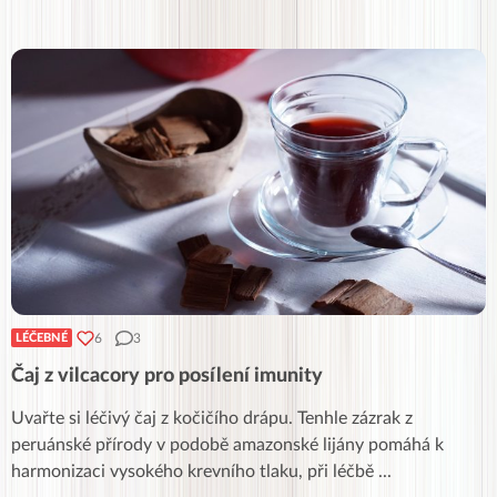
6
3
LÉČEBNÉ
Čaj z vilcacory pro posílení imunity
Uvařte si léčivý čaj z kočičího drápu. Tenhle zázrak z
peruánské přírody v podobě amazonské lijány pomáhá k
harmonizaci vysokého krevního tlaku, při léčbě
...