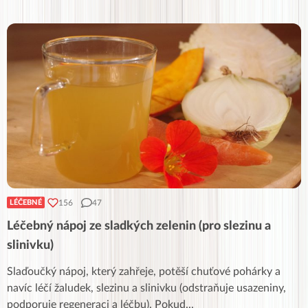
156
47
LÉČEBNÉ
Léčebný nápoj ze sladkých zelenin (pro slezinu a
slinivku)
Slaďoučký nápoj, který zahřeje, potěší chuťové pohárky a
navíc léčí žaludek, slezinu a slinivku (odstraňuje usazeniny,
podporuje regeneraci a léčbu). Pokud
...