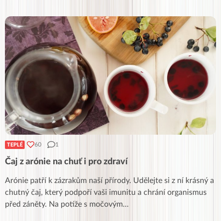
60
1
TEPLÉ
Čaj z arónie na chuť i pro zdraví
Arónie patří k zázrakům naší přírody. Udělejte si z ní krásný a
chutný čaj, který podpoří vaši imunitu a chrání organismus
před záněty. Na potíže s močovým
...