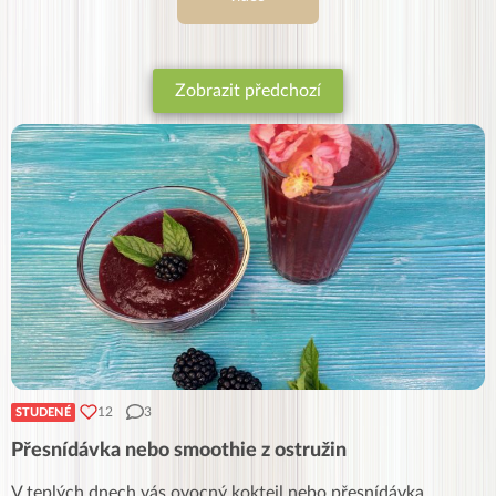
Zobrazit předchozí
12
3
STUDENÉ
Přesnídávka nebo smoothie z ostružin
V teplých dnech vás ovocný koktejl nebo přesnídávka