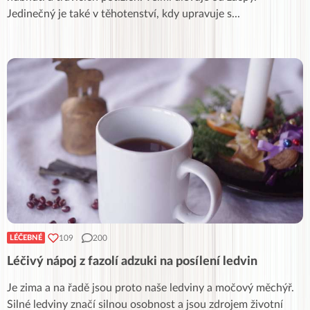
Jedinečný je také v těhotenství, kdy upravuje s
...
109
200
LÉČEBNÉ
Léčivý nápoj z fazolí adzuki na posílení ledvin
Je zima a na řadě jsou proto naše ledviny a močový měchýř.
Silné ledviny značí silnou osobnost a jsou zdrojem životní