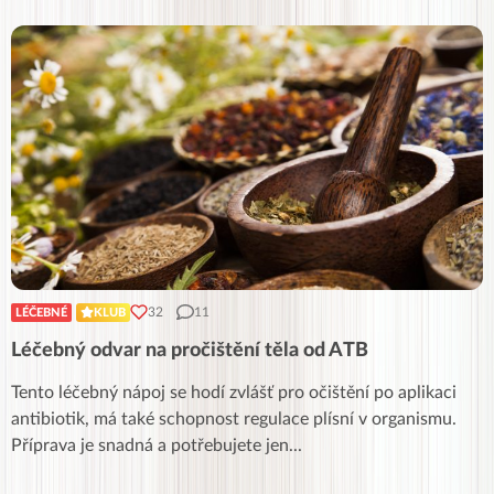
32
11
LÉČEBNÉ
KLUB
Léčebný odvar na pročištění těla od ATB
Tento léčebný nápoj se hodí zvlášť pro očištění po aplikaci
antibiotik, má také schopnost regulace plísní v organismu.
Příprava je snadná a potřebujete jen
...