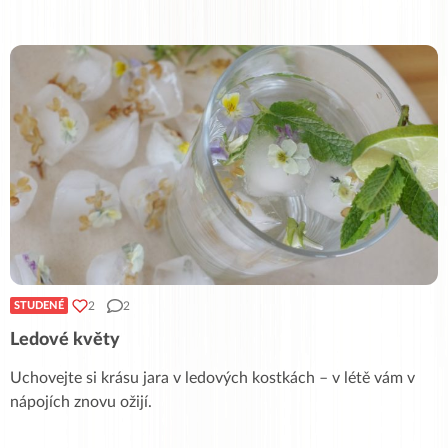
2
2
STUDENÉ
Ledové květy
Uchovejte si krásu jara v ledových kostkách – v létě vám v
nápojích znovu ožijí.