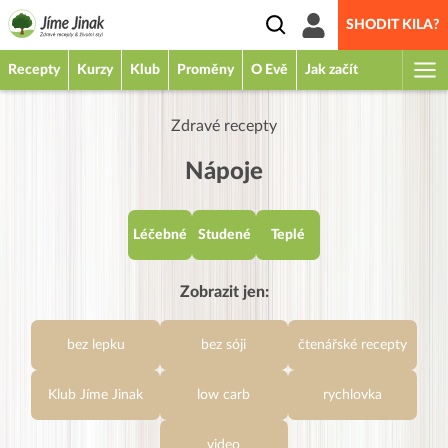
SHODIT KILA?
Recepty
Kurzy
Klub
Proměny
O Evě
Jak začít
Zdravé recepty
Nápoje
Léčebné
Studené
Teplé
Zobrazit jen:
bez lepku
bez sóji
čtenářské recepty
Klub Jíme Jinak
low carb
rychlovka
video