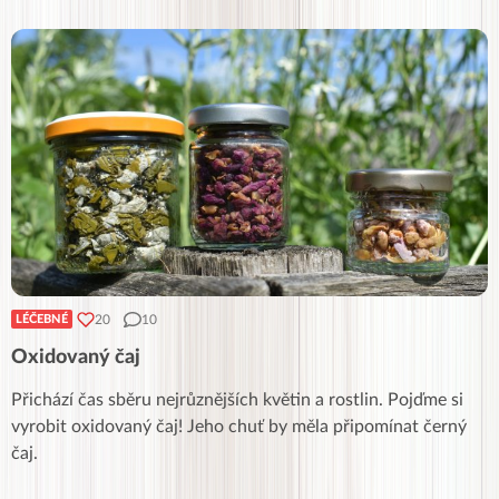
20
10
LÉČEBNÉ
Oxidovaný čaj
Přichází čas sběru nejrůznějších květin a rostlin. Pojďme si
vyrobit oxidovaný čaj! Jeho chuť by měla připomínat černý
čaj.