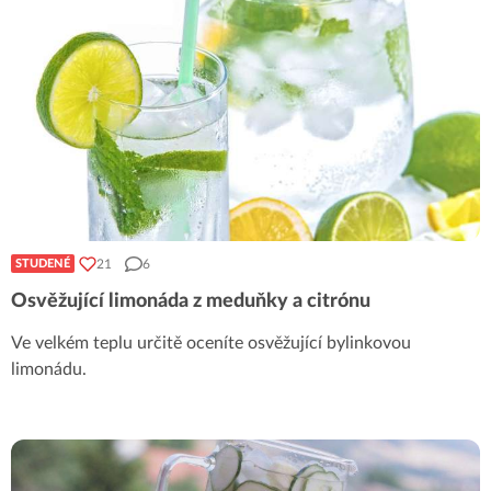
21
6
STUDENÉ
Osvěžující limonáda z meduňky a citrónu
Ve velkém teplu určitě oceníte osvěžující bylinkovou
limonádu.