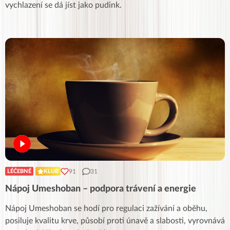
vychlazení se dá jíst jako pudink.
91
31
LÉČEBNÉ
KLUB
Nápoj Umeshoban – podpora trávení a energie
Nápoj Umeshoban se hodí pro regulaci zažívání a oběhu,
posiluje kvalitu krve, působí proti únavě a slabosti, vyrovnává