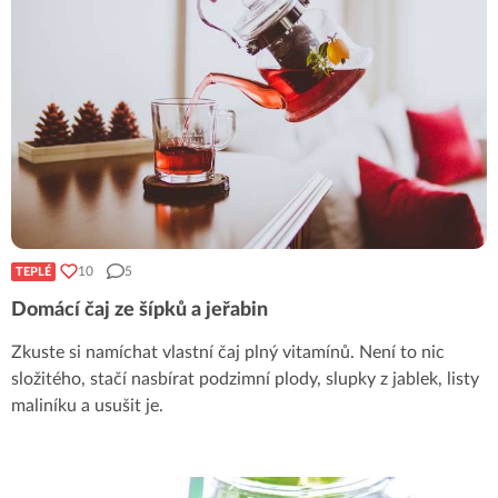
10
5
TEPLÉ
Domácí čaj ze šípků a jeřabin
Zkuste si namíchat vlastní čaj plný vitamínů. Není to nic
složitého, stačí nasbírat podzimní plody, slupky z jablek, listy
maliníku a usušit je.