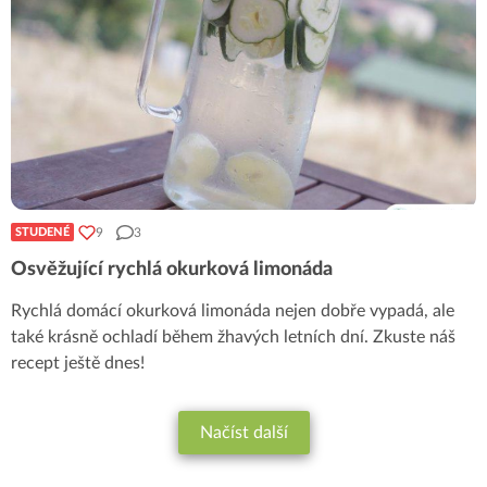
9
3
STUDENÉ
Osvěžující rychlá okurková limonáda
Rychlá domácí okurková limonáda nejen dobře vypadá, ale
také krásně ochladí během žhavých letních dní. Zkuste náš
recept ještě dnes!
Načíst další