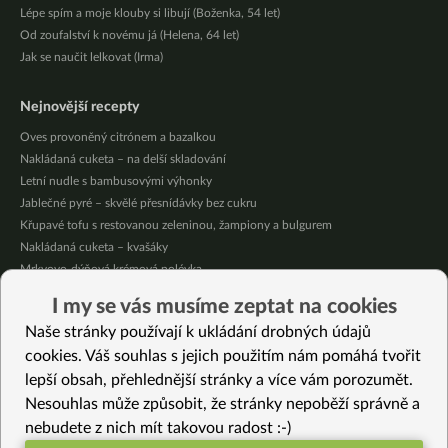
Lépe spím a moje klouby si libují (Boženka, 54 let)
Od zoufalství k novému já (Helena, 64 let)
Jak se naučit lelkovat (Irma)
Nejnovější recepty
Oves provoněný citrónem a bazalkou
Nakládaná cuketa – na delší skladování
Letní nudle s bambusovými výhonky
Jablečné pyré – skvělé přesnídávky bez cukru
Křupavé tofu s restovanou zeleninou, žampiony a bulgurem
Nakládaná cuketa – kvašáky
Mrkvovo-dýňová krémová polévka
Osvěžující kuskus
I my se vás musíme zeptat na cookies
Osvěžující čaj s citronovými bylinkami
Naše stránky používají k ukládání drobných údajů
Nepečený jablečný dort s rybízem
cookies. Váš souhlas s jejich použitím nám pomáhá tvořit
lepší obsah, přehlednější stránky a více vám porozumět.
Vybrané recepty
Nesouhlas může způsobit, že stránky nepoběží správně a
Jarní bylinkové sušenky
nebudete z nich mít takovou radost :-)
Krémová omáčka z hlívy a letní zeleniny