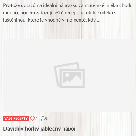
Protože dotazů na ideální náhražku za mateřské mléko chodí
mnoho, honem zařazuji ještě recept na obilné mléko s
luštěninou, které je vhodné v momentě, kdy
...
7
1
VAŠE RECEPTY
Davidův horký jablečný nápoj