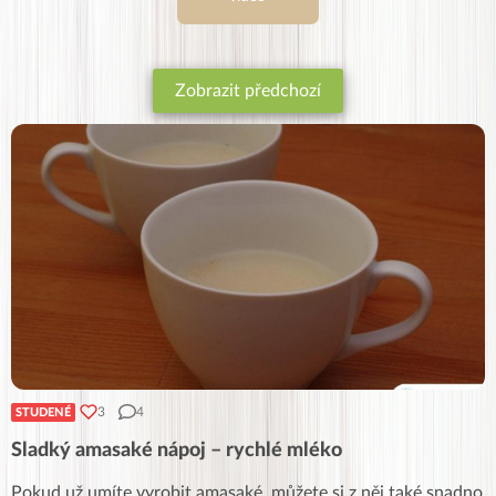
Zobrazit předchozí
3
4
STUDENÉ
Sladký amasaké nápoj – rychlé mléko
Pokud už umíte vyrobit amasaké, můžete si z něj také snadno