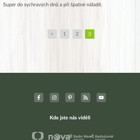
Super do sychravých dnů a při špatné náladě.
<
1
2
3
Kde jste nás viděli