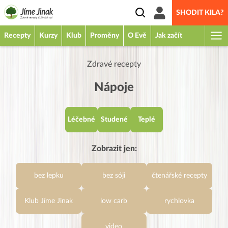
SHODIT KILA?
Recepty
Kurzy
Klub
Proměny
O Evě
Jak začít
Zdravé recepty
Nápoje
Léčebné
Studené
Teplé
Zobrazit jen:
bez lepku
bez sóji
čtenářské recepty
Klub Jíme Jinak
low carb
rychlovka
video