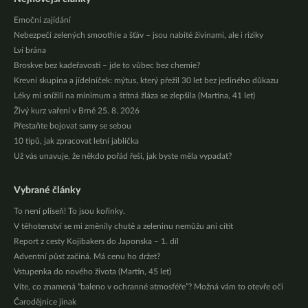
Emoční zajídání
Nebezpečí zelených smoothie a šťáv – jsou nabité živinami, ale i riziky
Lví brána
Broskve bez kadeřavosti – jde to vůbec bez chemie?
Krevní skupina a jídelníček: mýtus, který přežil 30 let bez jediného důkazu
Léky mi snížili na minimum a štítná žláza se zlepšila (Martina, 41 let)
Živý kurz vaření v Brně 25. 8. 2026
Přestaňte bojovat samy se sebou
10 tipů, jak zpracovat letní jablíčka
Už vás unavuje, že někdo pořád řeší, jak byste měla vypadat?
Vybrané články
To není plíseň! To jsou kořínky.
V těhotenství se mi změnily chutě a zeleninu nemůžu ani cítit
Report z cesty Kojibakers do Japonska – 1. díl
Adventní půst začíná. Má cenu ho držet?
Vstupenka do nového života (Martin, 45 let)
Víte, co znamená “baleno v ochranné atmosféře”? Možná vám to otevře oči
Čarodějnice jinak