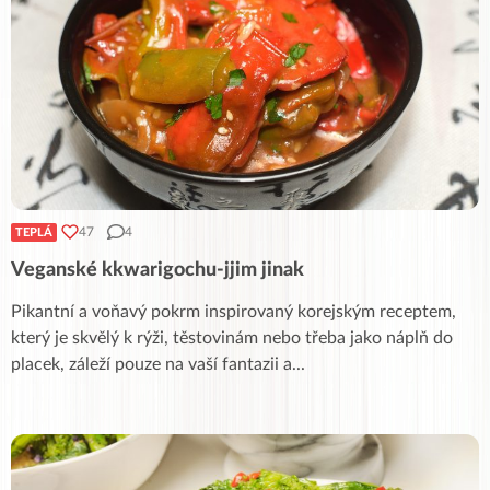
47
4
TEPLÁ
Veganské kkwarigochu-jjim jinak
Pikantní a voňavý pokrm inspirovaný korejským receptem,
který je skvělý k rýži, těstovinám nebo třeba jako náplň do
placek, záleží pouze na vaší fantazii a
...