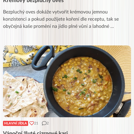
Krémový bezpluchý oves
Bezpluchý oves dokáže vytvořit krémovou jemnou
konzistenci a pokud použijete koření dle receptu, tak se
obyčejná kaše promění na jídlo plné vůní a lahodné
...
21
2
HLAVNÍ JÍDLA
Vánoční žluté cizrnové kari