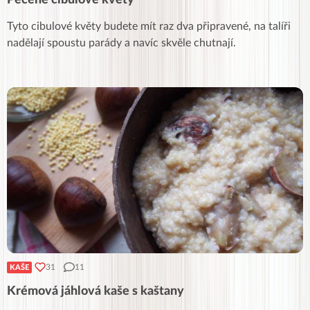
Pečené cibulové květy
Tyto cibulové květy budete mít raz dva připravené, na talíři
nadělají spoustu parády a navíc skvěle chutnají.
31
11
KAŠE
Krémová jáhlová kaše s kaštany