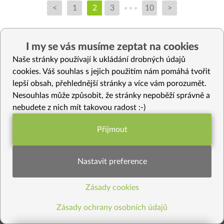
<
1
2
3
10
>
I my se vás musíme zeptat na cookies
Naše stránky používají k ukládání drobných údajů
cookies. Váš souhlas s jejich použitím nám pomáhá tvořit
lepší obsah, přehlednější stránky a více vám porozumět.
Nesouhlas může způsobit, že stránky nepoběží správně a
nebudete z nich mít takovou radost :-)
Přijmout
Funkční nastavení potřebujeme (vždy
Kde jste nás viděli
aktivní)
Nastavit preference
Zásady cookies
Statistiky pro lepší obsah
Zásady ochrany osobních údajů