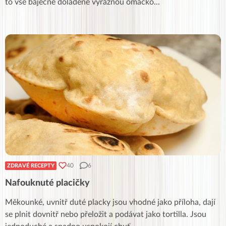
to vše báječně doladěné výraznou omáčko
...
40
6
ZDRAVÉ RECEPTY
Nafouknuté placičky
Měkounké, uvnitř duté placky jsou vhodné jako příloha, dají
se plnit dovnitř nebo přeložit a podávat jako tortilla. Jsou