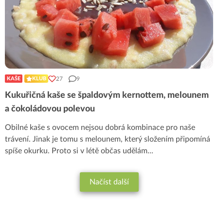
27
9
KAŠE
KLUB
Kukuřičná kaše se špaldovým kernottem, melounem
a čokoládovou polevou
Obilné kaše s ovocem nejsou dobrá kombinace pro naše
trávení. Jinak je tomu s melounem, který složením připomíná
spíše okurku. Proto si v létě občas udělám
...
Načíst další