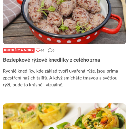
44
6
KNEDLÍKY A NOKY
Bezlepkové rýžové knedlíky z celého zrna
Rychlé knedlíky, kde základ tvoří uvařená rýže, jsou prima
zpestření našich talířů. A když smícháte tmavou a světlou
rýži, bude to krásné i vizuálně.