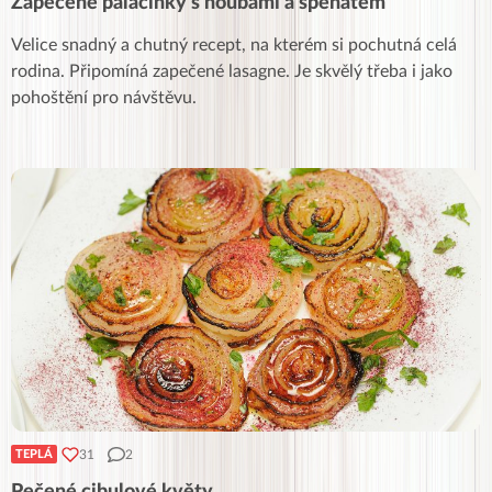
Zapečené palačinky s houbami a špenátem
Velice snadný a chutný recept, na kterém si pochutná celá
rodina. Připomíná zapečené lasagne. Je skvělý třeba i jako
pohoštění pro návštěvu.
31
2
TEPLÁ