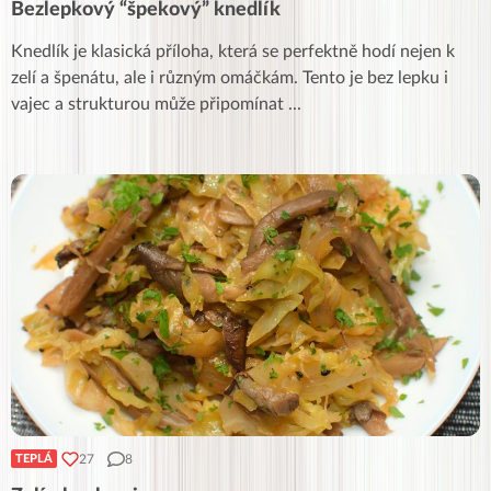
Bezlepkový “špekový” knedlík
Knedlík je klasická příloha, která se perfektně hodí nejen k
zelí a špenátu, ale i různým omáčkám. Tento je bez lepku i
vajec a strukturou může připomínat
...
27
8
TEPLÁ