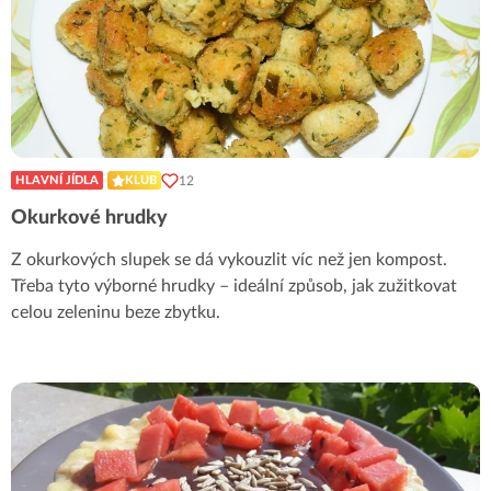
12
HLAVNÍ JÍDLA
KLUB
Okurkové hrudky
Z okurkových slupek se dá vykouzlit víc než jen kompost.
Třeba tyto výborné hrudky – ideální způsob, jak zužitkovat
celou zeleninu beze zbytku.