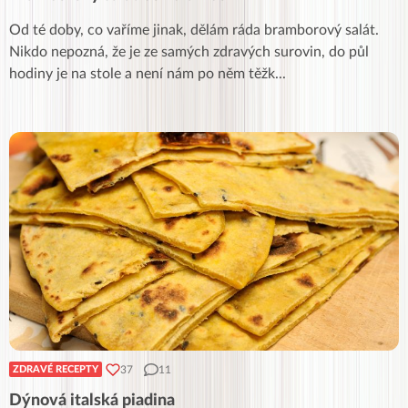
Od té doby, co vaříme jinak, dělám ráda bramborový salát.
Nikdo nepozná, že je ze samých zdravých surovin, do půl
hodiny je na stole a není nám po něm těžk
...
37
11
ZDRAVÉ RECEPTY
Dýnová italská piadina