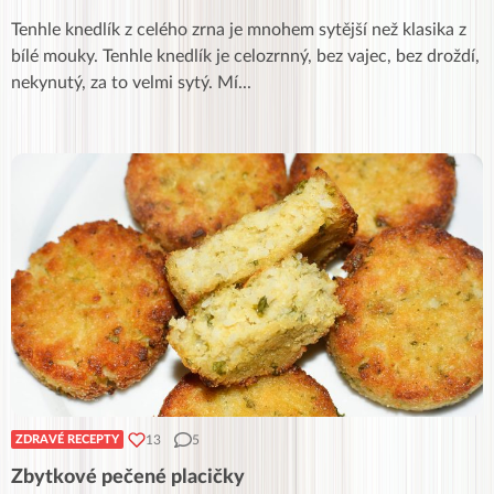
Tenhle knedlík z celého zrna je mnohem sytější než klasika z
bílé mouky. Tenhle knedlík je celozrnný, bez vajec, bez droždí,
nekynutý, za to velmi sytý. Mí
...
13
5
ZDRAVÉ RECEPTY
Zbytkové pečené placičky