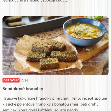
jednoduché a snadno uspokojí chuť
...
34
OBILOVINY
Semínkové hranolky
Křupavé kukuřičné hranolky plné chuti! Tento recept spojuje
klasické polentové hranolky s bohatou směsí pěti druhů
semínek, která dodá každému soustu neodo
...