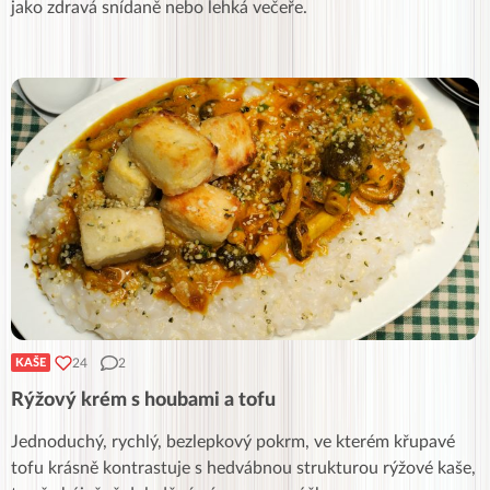
jako zdravá snídaně nebo lehká večeře.
24
2
KAŠE
Rýžový krém s houbami a tofu
Jednoduchý, rychlý, bezlepkový pokrm, ve kterém křupavé
tofu krásně kontrastuje s hedvábnou strukturou rýžové kaše,