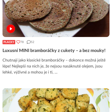
78
52
PLACKY
Luxusní MINI bramboráčky z cukety – a bez mouky!
Chutnají jako klasické bramboráčky – dokonce možná ještě
lépe! Nejlepší na nich je, že nejsou nasáknuté olejem, jsou
lehké, výživné a mohou je i ti,
...