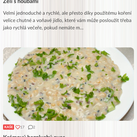
Zelí s houbami
Velmi jednoduché a rychlé, ale přesto díky použitému koření
velice chutné a voňavé jídlo, které vám může posloužit třeba
jako rychlá večeře, pokud nemáte m
...
17
2
KAŠE