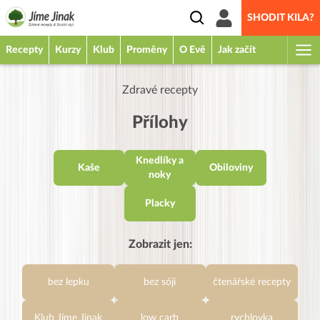
SHODIT KILA?
Recepty
Kurzy
Klub
Proměny
O Evě
Jak začít
Zdravé recepty
Přílohy
Knedlíky a
Kaše
Obiloviny
noky
Placky
Zobrazit jen:
bez lepku
bez sóji
čtenářské recepty
Klub Jíme Jinak
low carb
rychlovka