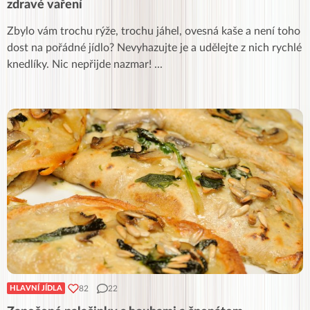
zdravé vaření
Zbylo vám trochu rýže, trochu jáhel, ovesná kaše a není toho
dost na pořádné jídlo? Nevyhazujte je a udělejte z nich rychlé
knedlíky. Nic nepřijde nazmar!
...
82
22
HLAVNÍ JÍDLA