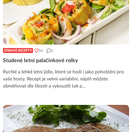
54
1
ZDRAVÉ RECEPTY
Studené letní palačinkové rolky
Rychlé a lehké letní jídlo, které se hodí i jako pohoštění pro
vaše hosty. Recept je velmi variabilní, náplň můžete
obměňovat dle libosti a vykouzlit tak p
...