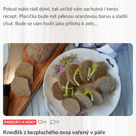
Pokud máte rádi dýně, tak určitě vám zachutná i tento
recept. Placička bude mít pěknou oranžovou barvu a sladší
chuť. Bude se vám hodit jako příloha k zele
...
64
39
KNEDLÍKY A NOKY
Knedlík z bezpluchého ovsa vařený v páře