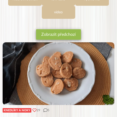
video
Zobrazit předchozí
29
5
KNEDLÍKY A NOKY