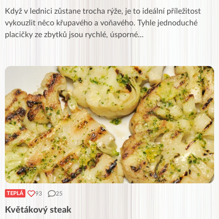
Když v lednici zůstane trocha rýže, je to ideální příležitost
vykouzlit něco křupavého a voňavého. Tyhle jednoduché
placičky ze zbytků jsou rychlé, úsporné
...
93
25
TEPLÁ
Květákový steak