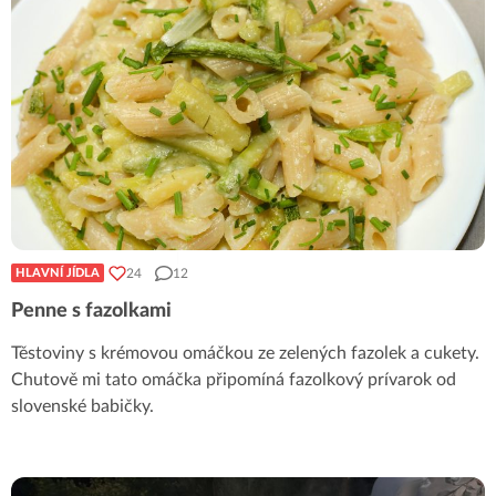
24
12
HLAVNÍ JÍDLA
Penne s fazolkami
Těstoviny s krémovou omáčkou ze zelených fazolek a cukety.
Chutově mi tato omáčka připomíná fazolkový prívarok od
slovenské babičky.