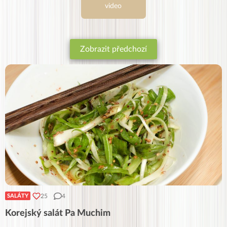
video
Zobrazit předchozí
25
4
SALÁTY
Korejský salát Pa Muchim