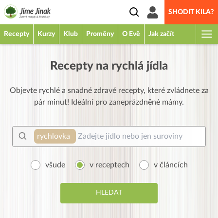
SHODIT KILA?
Recepty
Kurzy
Klub
Proměny
O Evě
Jak začít
Recepty na rychlá jídla
Objevte rychlé a snadné zdravé recepty, které zvládnete za
pár minut! Ideální pro zaneprázdněné mámy.
rychlovka
všude
v receptech
v článcích