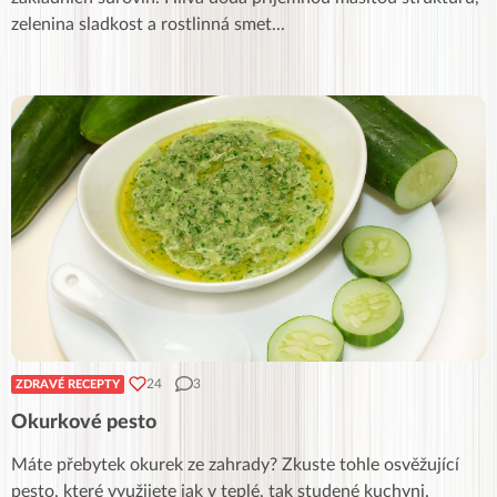
zelenina sladkost a rostlinná smet
...
24
3
ZDRAVÉ RECEPTY
Okurkové pesto
Máte přebytek okurek ze zahrady? Zkuste tohle osvěžující
pesto, které využijete jak v teplé, tak studené kuchyni.