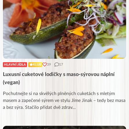
39
17
HLAVNÍ JÍDLA
KLUB
Luxusní cuketové lodičky s maso-sýrovou náplní
(vegan)
Pochutnejte si na skvělých plněných cuketách s mletým
masem a zapečené sýrem ve stylu Jíme Jinak – tedy bez masa
a bez sýra. Stačilo přidat dvě zdrav
...