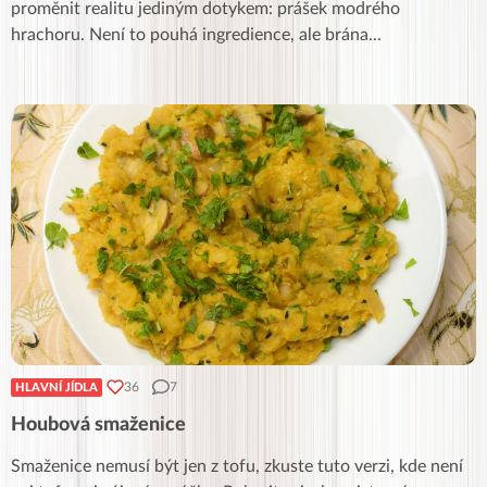
proměnit realitu jediným dotykem: prášek modrého
hrachoru. Není to pouhá ingredience, ale brána
...
36
7
HLAVNÍ JÍDLA
Houbová smaženice
Smaženice nemusí být jen z tofu, zkuste tuto verzi, kde není