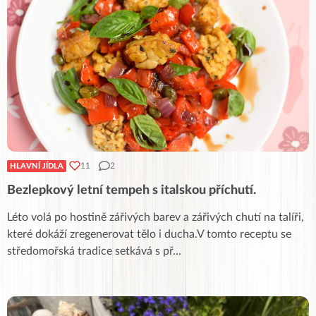
11
2
HLAVNÍ JÍDLA
Bezlepkový letní tempeh s italskou příchutí.
Léto volá po hostině zářivých barev a zářivých chutí na talíři,
které dokáží zregenerovat tělo i ducha.V tomto receptu se
středomořská tradice setkává s př
...