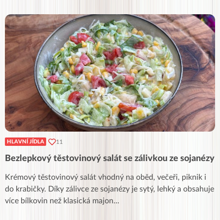
11
HLAVNÍ JÍDLA
Bezlepkový těstovinový salát se zálivkou ze sojanézy
Krémový těstovinový salát vhodný na oběd, večeři, piknik i
do krabičky. Díky zálivce ze sojanézy je sytý, lehký a obsahuje
více bílkovin než klasická majon
...