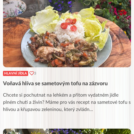
3
HLAVNÍ JÍDLA
Voňavá hlíva se sametovým tofu na zázvoru
Chcete si pochutnat na lehkém a přitom vydatném jídle
plném chuti a živin? Máme pro vás recept na sametové tofu s
hlívou a křupavou zeleninou, který zvládn
...