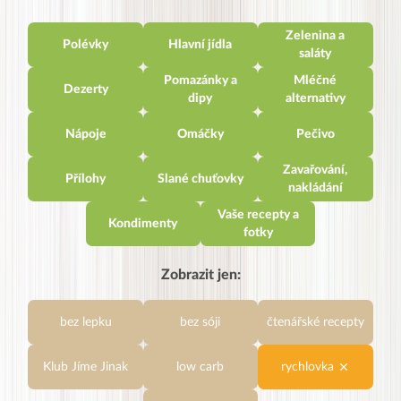
Zelenina a
Polévky
Hlavní jídla
saláty
Pomazánky a
Mléčné
Dezerty
dipy
alternativy
Nápoje
Omáčky
Pečivo
Zavařování,
Přílohy
Slané chuťovky
nakládání
Vaše recepty a
Kondimenty
fotky
Zobrazit jen:
bez lepku
bez sóji
čtenářské recepty
Klub Jíme Jinak
low carb
rychlovka