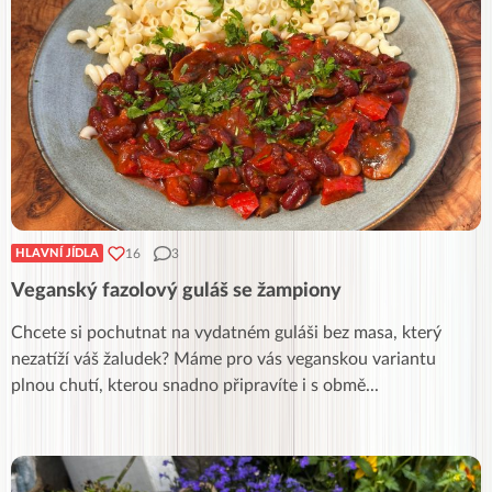
16
3
HLAVNÍ JÍDLA
Veganský fazolový guláš se žampiony
Chcete si pochutnat na vydatném guláši bez masa, který
nezatíží váš žaludek? Máme pro vás veganskou variantu
plnou chutí, kterou snadno připravíte i s obmě
...