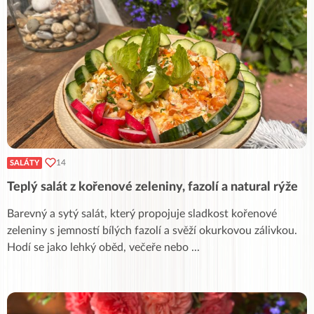
14
SALÁTY
Teplý salát z kořenové zeleniny, fazolí a natural rýže
Barevný a sytý salát, který propojuje sladkost kořenové
zeleniny s jemností bílých fazolí a svěží okurkovou zálivkou.
Hodí se jako lehký oběd, večeře nebo
...