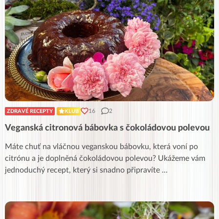
16
2
ZDRAVÉ RECEPTY
KLUB
Veganská citronová bábovka s čokoládovou polevou
Máte chuť na vláčnou veganskou bábovku, která voní po
citrónu a je doplněná čokoládovou polevou? Ukážeme vám
jednoduchý recept, který si snadno připravíte
...