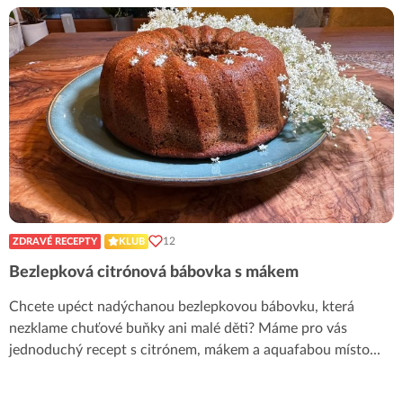
12
ZDRAVÉ RECEPTY
KLUB
Bezlepková citrónová bábovka s mákem
Chcete upéct nadýchanou bezlepkovou bábovku, která
nezklame chuťové buňky ani malé děti? Máme pro vás
jednoduchý recept s citrónem, mákem a aquafabou místo
...