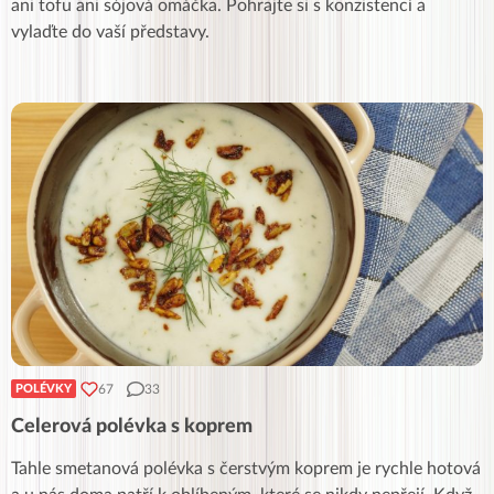
ani tofu ani sójová omáčka. Pohrajte si s konzistencí a
vylaďte do vaší představy.
67
33
POLÉVKY
Celerová polévka s koprem
Tahle smetanová polévka s čerstvým koprem je rychle hotová