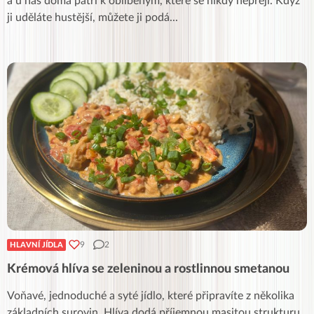
a u nás doma patří k oblíbeným, které se nikdy nepřejí. Když
ji uděláte hustější, můžete ji podá
...
9
2
HLAVNÍ JÍDLA
Krémová hlíva se zeleninou a rostlinnou smetanou
Voňavé, jednoduché a syté jídlo, které připravíte z několika
základních surovin. Hlíva dodá příjemnou masitou strukturu,