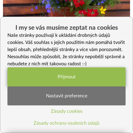
I my se vás musíme zeptat na cookies
Naše stránky používají k ukládání drobných údajů
cookies. Váš souhlas s jejich použitím nám pomáhá tvořit
lepší obsah, přehlednější stránky a více vám porozumět.
Nesouhlas může způsobit, že stránky nepoběží správně a
nebudete z nich mít takovou radost :-)
8
ČESKÁ KLASIKA
Přijmout
Segedínský guláš z hlívy
Funkční nastavení potřebujeme (vždy
aktivní)
Voňavá rostlinná varianta tradičního segedínu. Hlíva dodá
Nastavit preference
pokrmu příjemnou masitou strukturu, kysané zelí svěžest a
rostlinná smetana jemnost. Recept je je
...
Zásady cookies
Statistiky pro lepší obsah
Zásady ochrany osobních údajů
Načíst další