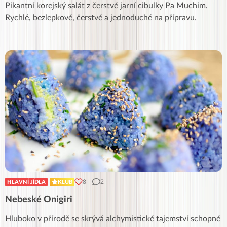
Pikantní korejský salát z čerstvé jarní cibulky Pa Muchim.
Rychlé, bezlepkové, čerstvé a jednoduché na přípravu.
8
2
HLAVNÍ JÍDLA
KLUB
Nebeské Onigiri
Hluboko v přírodě se skrývá alchymistické tajemství schopné