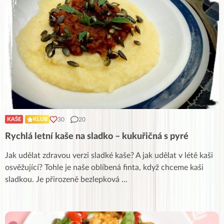
30
20
KAŠE
KLUB
Rychlá letní kaše na sladko – kukuřičná s pyré
Jak udělat zdravou verzi sladké kaše? A jak udělat v létě kaši
osvěžující? Tohle je naše oblíbená finta, když chceme kaši
sladkou. Je přirozeně bezlepková
...