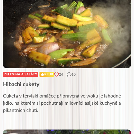
24
10
ZELENINA A SALÁTY
KLUB
Hibachi cukety
Cuketa v teryiaki omáčce připravená ve woku je lahodné
jídlo, na kterém si pochutnají milovníci asijské kuchyně a
pikantních chutí.