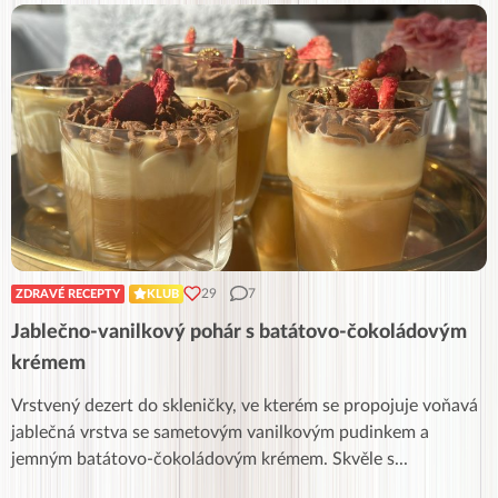
29
7
ZDRAVÉ RECEPTY
KLUB
Jablečno-vanilkový pohár s batátovo-čokoládovým
krémem
Vrstvený dezert do skleničky, ve kterém se propojuje voňavá
jablečná vrstva se sametovým vanilkovým pudinkem a
jemným batátovo-čokoládovým krémem. Skvěle s
...