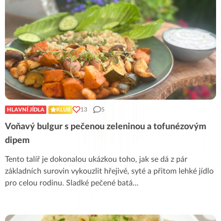
13
5
HLAVNÍ JÍDLA
KLUB
Voňavý bulgur s pečenou zeleninou a tofunézovým
dipem
Tento talíř je dokonalou ukázkou toho, jak se dá z pár
základních surovin vykouzlit hřejivé, syté a přitom lehké jídlo
pro celou rodinu. Sladké pečené batá
...