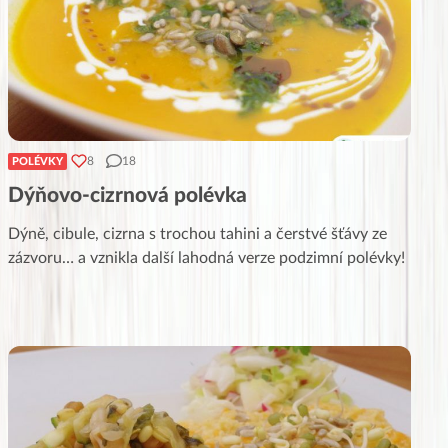
8
18
POLÉVKY
Dýňovo-cizrnová polévka
Dýně, cibule, cizrna s trochou tahini a čerstvé šťávy ze
zázvoru… a vznikla další lahodná verze podzimní polévky!