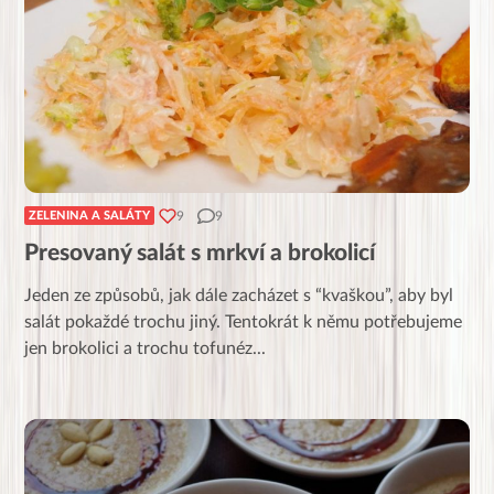
9
9
ZELENINA A SALÁTY
Presovaný salát s mrkví a brokolicí
Jeden ze způsobů, jak dále zacházet s “kvaškou”, aby byl
salát pokaždé trochu jiný. Tentokrát k němu potřebujeme
jen brokolici a trochu tofunéz
...