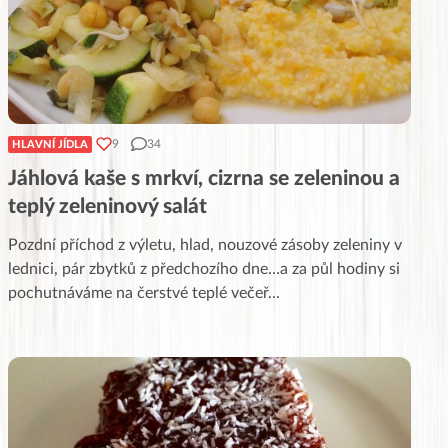
9
34
HLAVNÍ JÍDLA
Jáhlová kaše s mrkví, cizrna se zeleninou a
teplý zeleninový salát
Pozdní příchod z výletu, hlad, nouzové zásoby zeleniny v
lednici, pár zbytků z předchozího dne…a za půl hodiny si
pochutnáváme na čerstvé teplé večeř
...