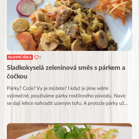
2
HLAVNÍ JÍDLA
Sladkokyselá zeleninová směs s párkem a
čočkou
Párky? Cože? Vy je můžete? I když je jíme velmi
výjimečně, používáme párky rostlinného původu. Navíc
se dají lehce nahradit uzeným tofu. A protože párky už
...