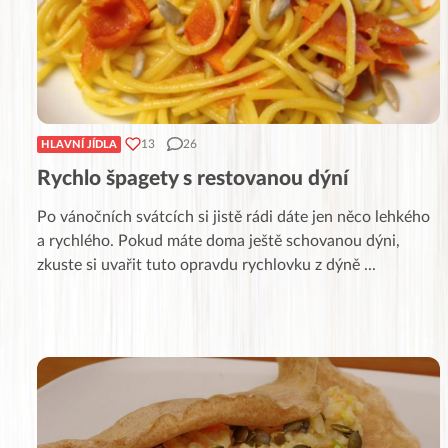
13
26
HLAVNÍ JÍDLA
Rychlo špagety s restovanou dýní
Po vánočních svátcích si jistě rádi dáte jen něco lehkého
a rychlého. Pokud máte doma ještě schovanou dýni,
zkuste si uvařit tuto opravdu rychlovku z dýně
...