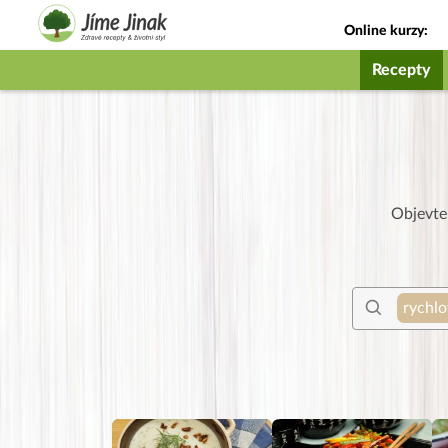
Online kurzy:
Jak na babičky
Recepty
Objevte 
rychl