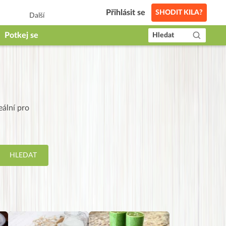
Přihlásit se
SHODIT KILA?
Další
Potkej se
Hledat
eální pro