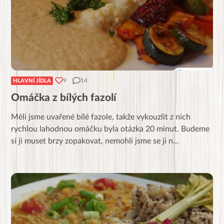
9
14
HLAVNÍ JÍDLA
Omáčka z bílých fazolí
Měli jsme uvařené bílé fazole, takže vykouzlit z nich
rychlou lahodnou omáčku byla otázka 20 minut. Budeme
si ji muset brzy zopakovat, nemohli jsme se ji n
...