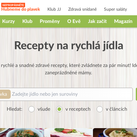
Hubneme do plavek
Klub JJ
Zdravá snídaně
Super saláty
Kurzy
Klub
Proměny
O Evě
Jak začít
Magazín
Recepty na rychlá jídla
rychlé a snadné zdravé recepty, které zvládnete za pár minut! Id
zaneprázdněné mámy.
ovka
Hledat:
všude
v receptech
v článcích