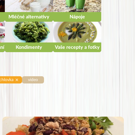
y
Mléčné alternativy
Nápoje
ní
Kondimenty
Vaše recepty a fotky
chlovka
video