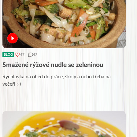
47
42
BLOG
Smažené rýžové nudle se zeleninou
Rychlovka na oběd do práce, školy a nebo třeba na
večeři :-)