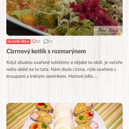
13
13
HLAVNÍ JÍDLA
Cizrnový kotlík s rozmarýnem
Když zbudou uvařené luštěniny a nějaké to obilí, je večeře
nebo oběd na to tata. Nám zbyla cirzna, rýže uvařená s
kroupami a lněným semínkem. Hotové jídlo
...