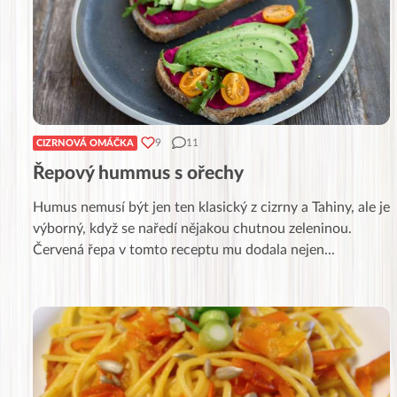
9
11
CIZRNOVÁ OMÁČKA
Řepový hummus s ořechy
Humus nemusí být jen ten klasický z cizrny a Tahiny, ale je
výborný, když se naředí nějakou chutnou zeleninou.
Červená řepa v tomto receptu mu dodala nejen
...