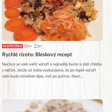
14
67
HLAVNÍ JÍDLA
Rychlé rizoto: Bleskový recept
Nechce se vám vařit večeři a nejraději byste si dali chleba
s něčím. Jenže už máte vyzkoušeno, že po teplé večeři
vám bude mnohem lépe, než po pečivu. Navr
...