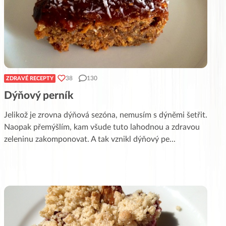
38
130
ZDRAVÉ RECEPTY
Dýňový perník
Jelikož je zrovna dýňová sezóna, nemusím s dýněmi šetřit.
Naopak přemýšlím, kam všude tuto lahodnou a zdravou
zeleninu zakomponovat. A tak vznikl dýňový pe
...