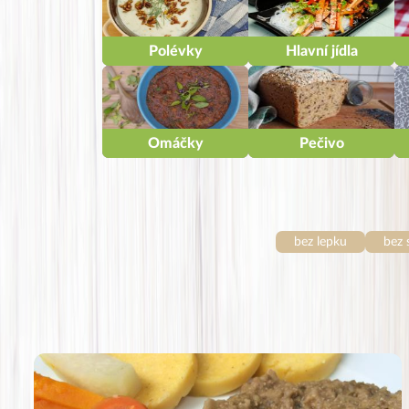
Polévky
Hlavní jídla
Omáčky
Pečivo
bez lepku
bez 