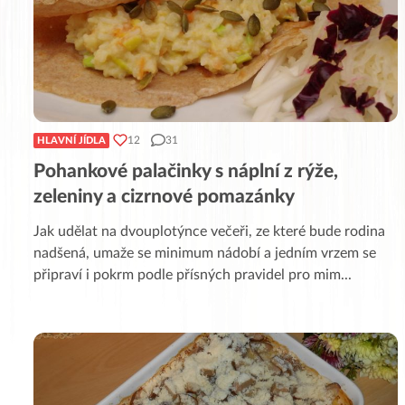
12
31
HLAVNÍ JÍDLA
Pohankové palačinky s náplní z rýže,
zeleniny a cizrnové pomazánky
Jak udělat na dvouplotýnce večeři, ze které bude rodina
nadšená, umaže se minimum nádobí a jedním vrzem se
připraví i pokrm podle přísných pravidel pro mim
...