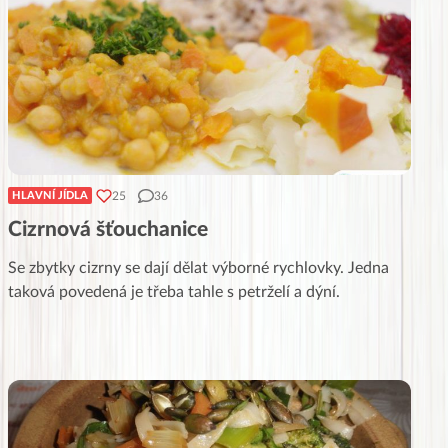
25
36
HLAVNÍ JÍDLA
Cizrnová šťouchanice
Se zbytky cizrny se dají dělat výborné rychlovky. Jedna
taková povedená je třeba tahle s petrželí a dýní.