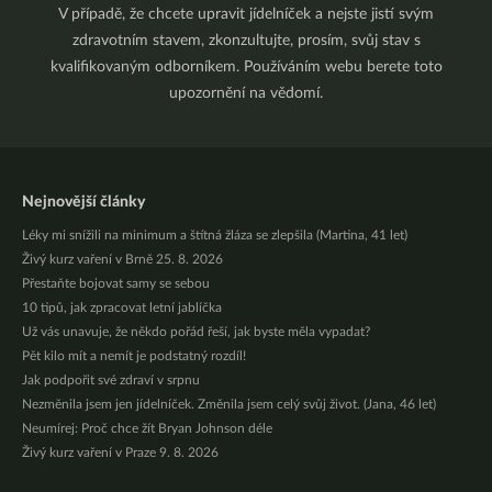
V případě, že chcete upravit jídelníček a nejste jistí svým
zdravotním stavem, zkonzultujte, prosím, svůj stav s
kvalifikovaným odborníkem. Používáním webu berete toto
upozornění na vědomí.
Nejnovější články
Léky mi snížili na minimum a štítná žláza se zlepšila (Martina, 41 let)
Živý kurz vaření v Brně 25. 8. 2026
Přestaňte bojovat samy se sebou
10 tipů, jak zpracovat letní jablíčka
Už vás unavuje, že někdo pořád řeší, jak byste měla vypadat?
Pět kilo mít a nemít je podstatný rozdíl!
Jak podpořit své zdraví v srpnu
Nezměnila jsem jen jídelníček. Změnila jsem celý svůj život. (Jana, 46 let)
Neumírej: Proč chce žít Bryan Johnson déle
Živý kurz vaření v Praze 9. 8. 2026