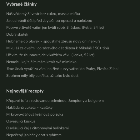
Vybrané články
Náš vědomý Silvestr bez cukru, masa a mléka
Jak uchránit děti před zbytečnou operací a narkózou
Poprvé v životě vařím jen kvůli sobě. S láskou. (Petra, 34 let)
Dobrý skutek
Hubneme do plavek – spouštíme zbrusu nový online kurz
Mikuláš za dveřmi: co zdravého dát dětem k Mikuláši? 50+ tipů
Už vím, že zhubnout jde v každém věku (Lenka, 52 let)
Nemohu kojit, čím mám krmit své miminko
Jíme Jinak vyráží za vámi na živé kurzy vaření do Prahy, Plzně a Zlína!
Sbohem milý bílý cukříku, už toho bylo dost
Nejnovější recepty
Křupavé tofu s restovanou zeleninou, žampiony a bulgurem
Nakládaná cuketa – kvašáky
Mrkvovo-dýňová krémová polévka
Osvěžující kuskus
Osvěžující čaj s citronovými bylinkami
Nepečený jablečný dort s rybízem