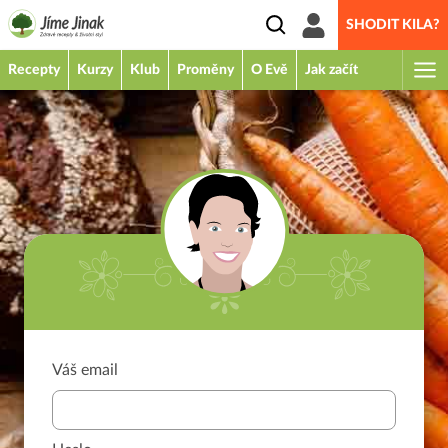
SHODIT KILA?
Recepty
Kurzy
Klub
Proměny
O Evě
Jak začít
Váš email