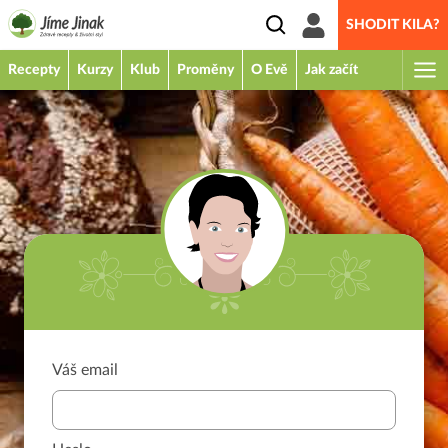
SHODIT KILA?
Recepty
Kurzy
Klub
Proměny
O Evě
Jak začít
Váš email