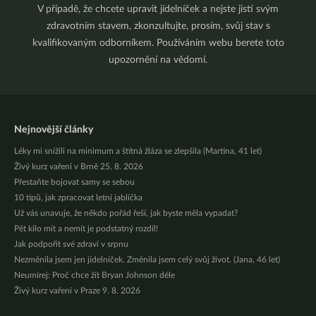
V případě, že chcete upravit jídelníček a nejste jistí svým
zdravotním stavem, zkonzultujte, prosím, svůj stav s
kvalifikovaným odborníkem. Používáním webu berete toto
upozornění na vědomí.
Nejnovější články
Léky mi snížili na minimum a štítná žláza se zlepšila (Martina, 41 let)
Živý kurz vaření v Brně 25. 8. 2026
Přestaňte bojovat samy se sebou
10 tipů, jak zpracovat letní jablíčka
Už vás unavuje, že někdo pořád řeší, jak byste měla vypadat?
Pět kilo mít a nemít je podstatný rozdíl!
Jak podpořit své zdraví v srpnu
Nezměnila jsem jen jídelníček. Změnila jsem celý svůj život. (Jana, 46 let)
Neumírej: Proč chce žít Bryan Johnson déle
Živý kurz vaření v Praze 9. 8. 2026