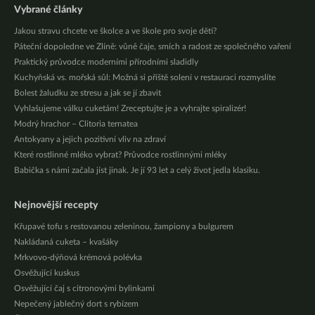
Vybrané články
Jakou stravu chcete ve školce a ve škole pro svoje děti?
Páteční dopoledne ve Zlíně: vůně čaje, smích a radost ze společného vaření
Praktický průvodce moderními přírodními sladidly
Kuchyňská vs. mořská sůl: Možná si příště solení v restauraci rozmyslíte
Bolest žaludku ze stresu a jak se jí zbavit
Vyhlašujeme válku cuketám! Zreceptujte je a vyhrajte spiralizér!
Modrý hrachor – Clitoria ternatea
Antokyany a jejich pozitivní vliv na zdraví
Které rostlinné mléko vybrat? Průvodce rostlinnými mléky
Babička s námi začala jíst jinak. Je jí 93 let a celý život jedla klasiku.
Nejnovější recepty
Křupavé tofu s restovanou zeleninou, žampiony a bulgurem
Nakládaná cuketa – kvašáky
Mrkvovo-dýňová krémová polévka
Osvěžující kuskus
Osvěžující čaj s citronovými bylinkami
Nepečený jablečný dort s rybízem