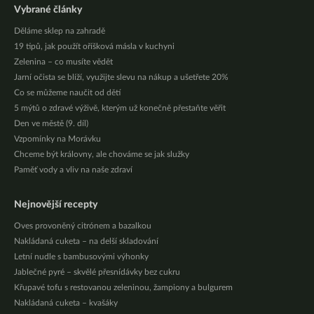
Vybrané články
Děláme sklep na zahradě
19 tipů, jak použít oříšková másla v kuchyni
Zelenina – co musíte vědět
Jarní očista se blíží, využijte slevu na nákup a ušetřete 20%
Co se můžeme naučit od dětí
5 mýtů o zdravé výživě, kterým už konečně přestaňte věřit
Den ve městě (9. díl)
Vzpomínky na Morávku
Chceme být královny, ale chováme se jak služky
Paměť vody a vliv na naše zdraví
Nejnovější recepty
Oves provoněný citrónem a bazalkou
Nakládaná cuketa – na delší skladování
Letní nudle s bambusovými výhonky
Jablečné pyré – skvělé přesnídávky bez cukru
Křupavé tofu s restovanou zeleninou, žampiony a bulgurem
Nakládaná cuketa – kvašáky