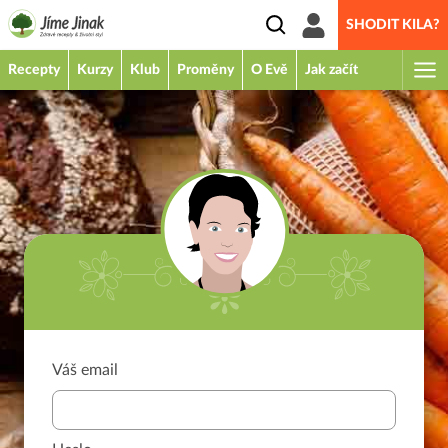
SHODIT KILA?
Recepty
Kurzy
Klub
Proměny
O Evě
Jak začít
Váš email