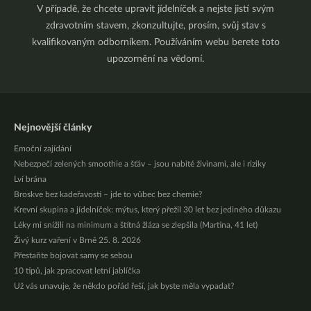
V případě, že chcete upravit jídelníček a nejste jistí svým
zdravotním stavem, zkonzultujte, prosím, svůj stav s
kvalifikovaným odborníkem. Používáním webu berete toto
upozornění na vědomí.
Nejnovější články
Emoční zajídání
Nebezpečí zelených smoothie a šťáv – jsou nabité živinami, ale i riziky
Lví brána
Broskve bez kadeřavosti – jde to vůbec bez chemie?
Krevní skupina a jídelníček: mýtus, který přežil 30 let bez jediného důkazu
Léky mi snížili na minimum a štítná žláza se zlepšila (Martina, 41 let)
Živý kurz vaření v Brně 25. 8. 2026
Přestaňte bojovat samy se sebou
10 tipů, jak zpracovat letní jablíčka
Už vás unavuje, že někdo pořád řeší, jak byste měla vypadat?