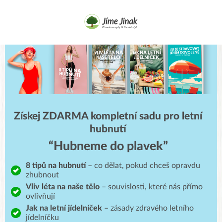
Získej ZDARMA kompletní sadu pro letní
hubnutí
“Hubneme do plavek”
8 tipů na hubnutí
– co dělat, pokud chceš opravdu
zhubnout
Vliv léta na naše tělo
– souvislosti, které nás přímo
ovlivňují
Jak na letní jídelníček
– zásady zdravého letního
jídelníčku