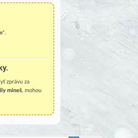
m
“.
ky.
yť zprávu za
ily mineš
, mohou