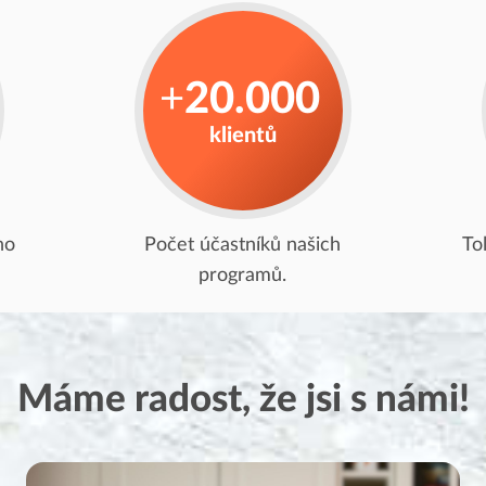
+
20.000
klientů
ho
Počet účastníků našich
To
programů.
Máme radost, že jsi s námi!