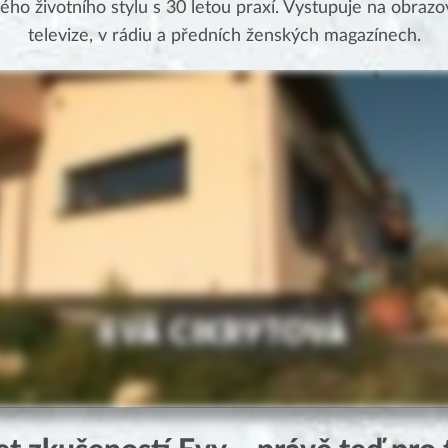
ého životního stylu s 30 letou praxí. Vystupuje na obraz
televize, v rádiu a předních ženských magazínech.