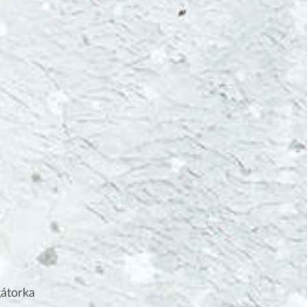
gátorka