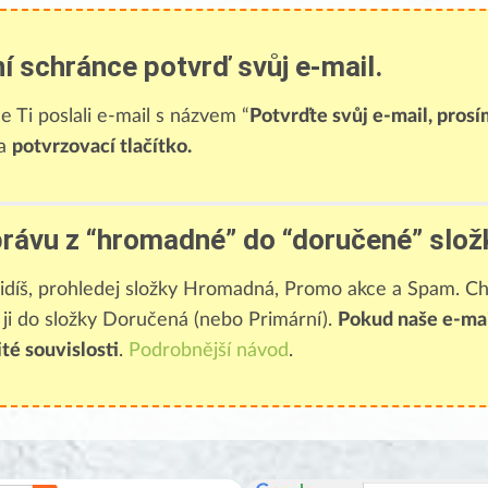
í schránce potvrď svůj e-mail.
e Ti poslali e-mail s názvem “
Potvrďte svůj e-mail, prosí
na
potvrzovací tlačítko.
právu z “hromadné” do “doručené” slož
idíš, prohledej složky Hromadná, Promo akce a Spam. Ch
 ji do složky Doručená (nebo Primární).
Pokud naše e-ma
té souvislosti
.
Podrobnější návod
.