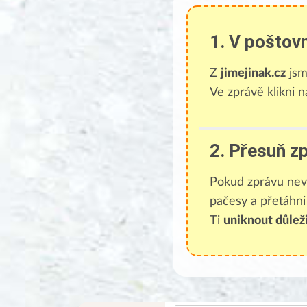
1. V poštovn
Z
jimejinak.cz
jsm
Ve zprávě klikni 
2. Přesuň z
Pokud zprávu nev
pačesy a přetáhni
Ti
uniknout důleži