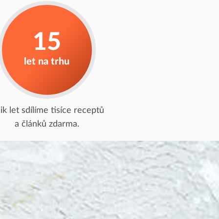
15
let na trhu
lik let sdílíme tisíce receptů
a článků zdarma.