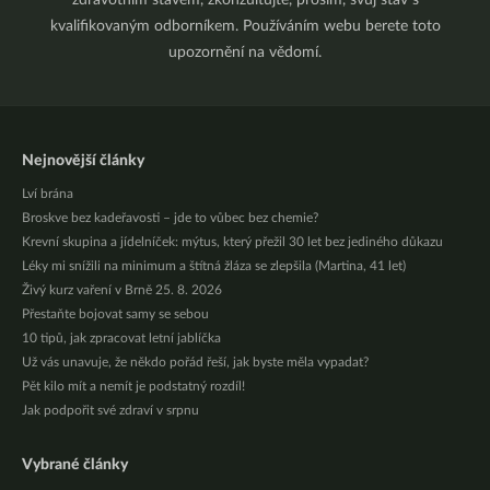
zdravotním stavem, zkonzultujte, prosím, svůj stav s
kvalifikovaným odborníkem. Používáním webu berete toto
upozornění na vědomí.
Nejnovější články
Lví brána
Broskve bez kadeřavosti – jde to vůbec bez chemie?
Krevní skupina a jídelníček: mýtus, který přežil 30 let bez jediného důkazu
Léky mi snížili na minimum a štítná žláza se zlepšila (Martina, 41 let)
Živý kurz vaření v Brně 25. 8. 2026
Přestaňte bojovat samy se sebou
10 tipů, jak zpracovat letní jablíčka
Už vás unavuje, že někdo pořád řeší, jak byste měla vypadat?
Pět kilo mít a nemít je podstatný rozdíl!
Jak podpořit své zdraví v srpnu
Vybrané články