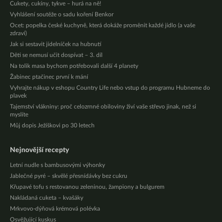
Cukety, cukíny, tykve – hurá na ně!
Vyhlášení soutěže o sadu koření Benkor
Ocet: popelka české kuchyně, která dokáže proměnit každé jídlo (a vaše
zdraví)
Jak si sestavit jídelníček na hubnutí
Děti se nemusí učit dospívat – 3. díl
Na tolik masa bychom potřebovali další 4 planety
Žabinec ptačinec první k mání
Vyhrajte nákup v eshopu Country Life nebo vstup do programu Hubneme do
plavek
Tajemství vlákniny: proč celozrnné obiloviny živí vaše střevo jinak, než si
myslíte
Můj dopis Ježíškovi po 30 letech
Nejnovější recepty
Letní nudle s bambusovými výhonky
Jablečné pyré – skvělé přesnídávky bez cukru
Křupavé tofu s restovanou zeleninou, žampiony a bulgurem
Nakládaná cuketa – kvašáky
Mrkvovo-dýňová krémová polévka
Osvěžující kuskus