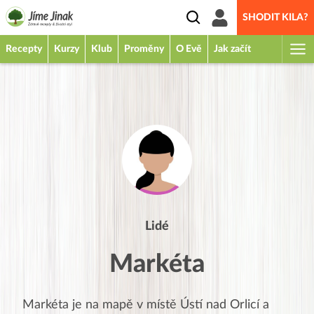
SHODIT KILA?
Recepty
Kurzy
Klub
Proměny
O Evě
Jak začít
Lidé
Markéta
Markéta
je na mapě v místě
Ústí nad Orlicí
a