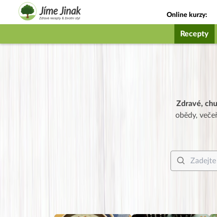
Online kurzy:
Jak na babičky
Recepty
Zdravé, ch
obědy, večeř