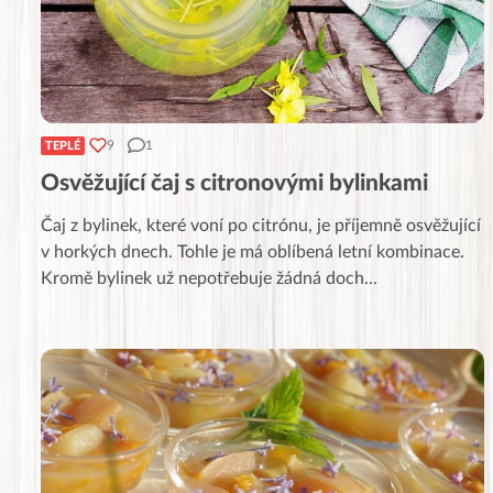
9
1
TEPLÉ
Osvěžující čaj s citronovými bylinkami
Čaj z bylinek, které voní po citrónu, je příjemně osvěžující
v horkých dnech. Tohle je má oblíbená letní kombinace.
Kromě bylinek už nepotřebuje žádná doch
...