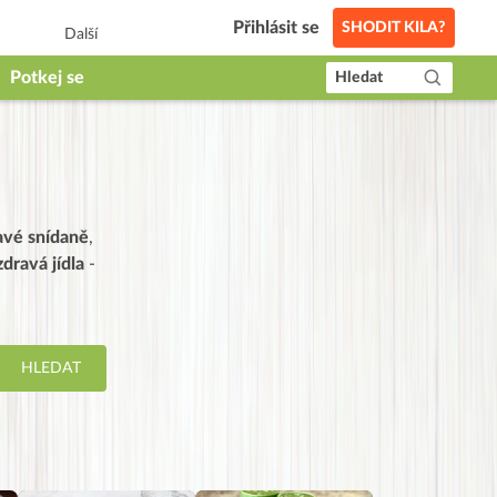
Přihlásit se
SHODIT KILA?
Další
Potkej se
Hledat
avé snídaně
,
dravá jídla
-