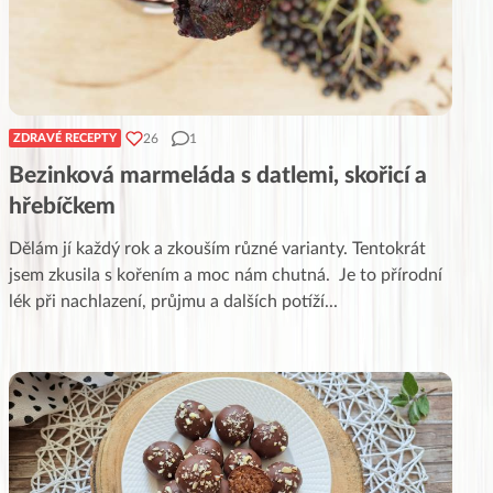
26
1
ZDRAVÉ RECEPTY
Bezinková marmeláda s datlemi, skořicí a
hřebíčkem
Dělám jí každý rok a zkouším různé varianty. Tentokrát
jsem zkusila s kořením a moc nám chutná. Je to přírodní
lék při nachlazení, průjmu a dalších potíží
...