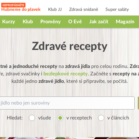
Hubneme do plavek
Klub JJ
Zdravá snídaně
Super saláty
Kurzy
Klub
Proměny
O Evě
Jak začít
Magazín
Zdravé recepty
utné a jednoduché recepty
na
zdravá jídla
pro celou rodinu.
Zdr
e, zdravé svačinky i
bezlepkové recepty
. Začněte s
recepty na z
každé jedno
zdravé jídlo
, které si připravíte, se počítá.
Hledat:
všude
v receptech
v článcích