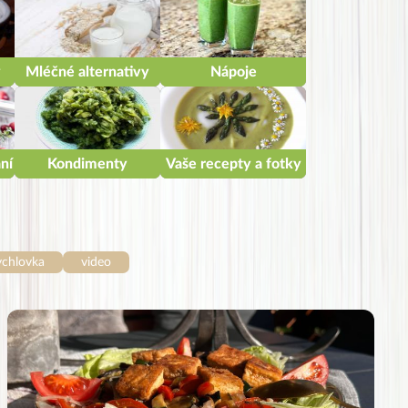
y
Mléčné alternativy
Nápoje
ní
Kondimenty
Vaše recepty a fotky
ychlovka
video