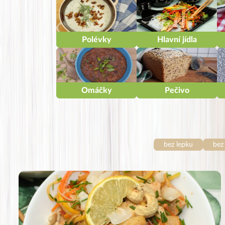
Polévky
Hlavní jídla
Omáčky
Pečivo
bez lepku
bez 