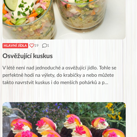
19
1
HLAVNÍ JÍDLA
Osvěžující kuskus
V létě není nad jednoduché a osvěžující jídlo. Tohle se
perfektně hodí na výlety, do krabičky a nebo můžete
takto navrstvit kuskus i do menších pohárků a p
...