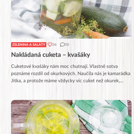
36
50
ZELENINA A SALÁTY
Nakládaná cuketa – kvašáky
Cuketové kvašáky nám moc chutnají. Vlastně sotva
poznáme rozdíl od okurkových. Naučila nás je kamarádka
Jitka, a protože máme vždycky víc cuket než okurek,
...