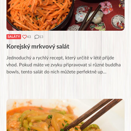
43
13
SALÁTY
Korejský mrkvový salát
Jednoduchý a rychlý recept, který určitě v létě přijde
vhod. Pokud máte ve zvyku připravovat si různé buddha
bowls, tento salát do nich můžete perfektně up
...