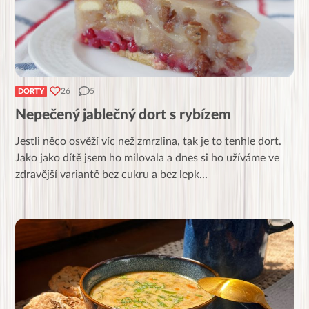
26
5
DORTY
Nepečený jablečný dort s rybízem
Jestli něco osvěží víc než zmrzlina, tak je to tenhle dort.
Jako jako dítě jsem ho milovala a dnes si ho užíváme ve
zdravější variantě bez cukru a bez lepk
...