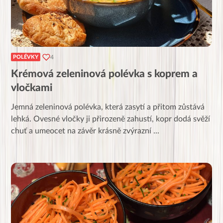
4
POLÉVKY
Krémová zeleninová polévka s koprem a
vločkami
Jemná zeleninová polévka, která zasytí a přitom zůstává
lehká. Ovesné vločky ji přirozeně zahustí, kopr dodá svěží
chuť a umeocet na závěr krásně zvýrazní
...