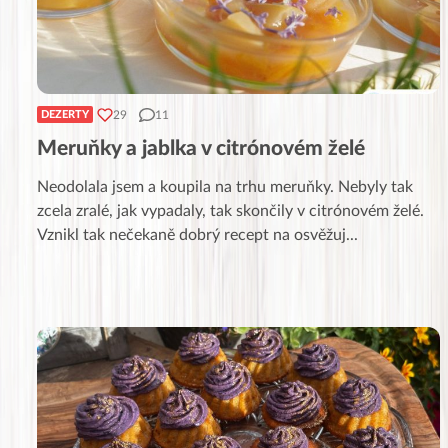
29
11
DEZERTY
Meruňky a jablka v citrónovém želé
Neodolala jsem a koupila na trhu meruňky. Nebyly tak
zcela zralé, jak vypadaly, tak skončily v citrónovém želé.
Vznikl tak nečekaně dobrý recept na osvěžuj
...