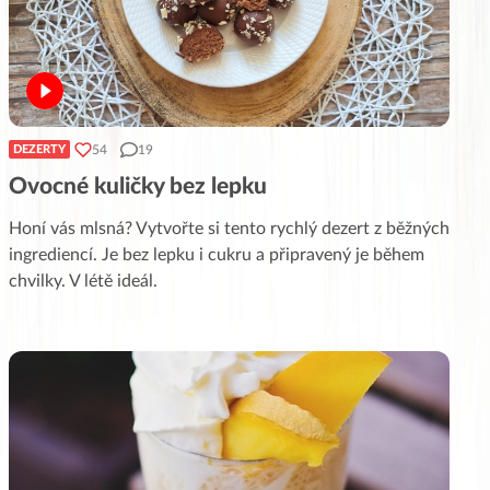
54
19
DEZERTY
Ovocné kuličky bez lepku
Honí vás mlsná? Vytvořte si tento rychlý dezert z běžných
ingrediencí. Je bez lepku i cukru a připravený je během
chvilky. V létě ideál.