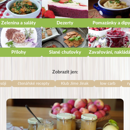
Zelenina a saláty
Dezerty
Pomazánky a dip
Přílohy
Slané chuťovky
Zavařování, nakládá
Zobrazit jen:
sóji
čtenářské recepty
Klub Jíme Jinak
low carb
r