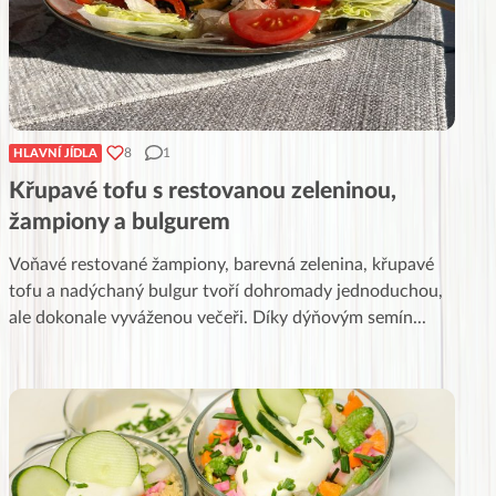
8
1
HLAVNÍ JÍDLA
Křupavé tofu s restovanou zeleninou,
žampiony a bulgurem
Voňavé restované žampiony, barevná zelenina, křupavé
tofu a nadýchaný bulgur tvoří dohromady jednoduchou,
ale dokonale vyváženou večeři. Díky dýňovým semín
...