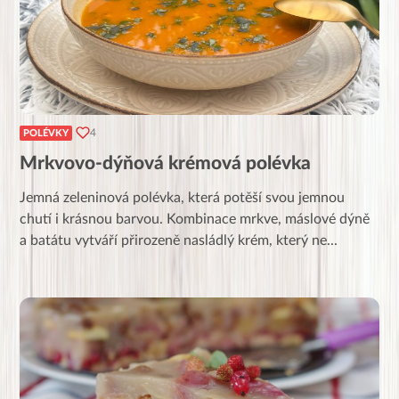
4
POLÉVKY
Mrkvovo-dýňová krémová polévka
Jemná zeleninová polévka, která potěší svou jemnou
chutí i krásnou barvou. Kombinace mrkve, máslové dýně
a batátu vytváří přirozeně nasládlý krém, který ne
...