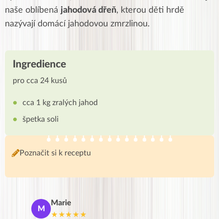
naše oblíbená
jahodová dřeň
, kterou děti hrdě
nazývají domácí jahodovou zmrzlinou.
Ingredience
pro cca 24 kusů
cca 1 kg zralých jahod
špetka soli
Poznačit si k receptu
Marie
De
M
D
★★★★★
★