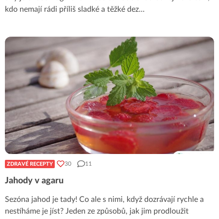
kdo nemají rádi příliš sladké a těžké dez
...
30
11
ZDRAVÉ RECEPTY
Jahody v agaru
Sezóna jahod je tady! Co ale s nimi, když dozrávají rychle a
nestíháme je jíst? Jeden ze způsobů, jak jim prodloužit