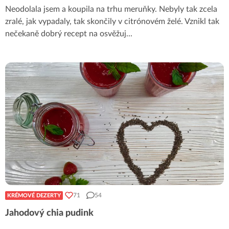
Neodolala jsem a koupila na trhu meruňky. Nebyly tak zcela
zralé, jak vypadaly, tak skončily v citrónovém želé. Vznikl tak
nečekaně dobrý recept na osvěžuj
...
71
54
KRÉMOVÉ DEZERTY
Jahodový chia pudink