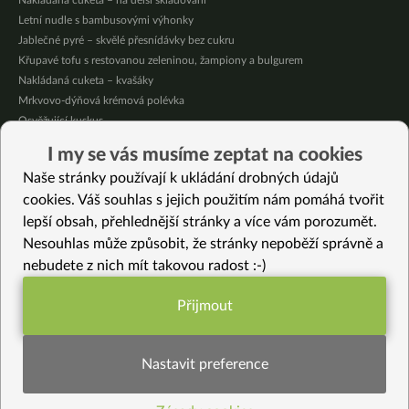
Nakládaná cuketa – na delší skladování
Letní nudle s bambusovými výhonky
Jablečné pyré – skvělé přesnídávky bez cukru
Křupavé tofu s restovanou zeleninou, žampiony a bulgurem
Nakládaná cuketa – kvašáky
Mrkvovo-dýňová krémová polévka
Osvěžující kuskus
Osvěžující čaj s citronovými bylinkami
I my se vás musíme zeptat na cookies
Nepečený jablečný dort s rybízem
Naše stránky používají k ukládání drobných údajů
Čokoládové muffiny s mangovým krémem
cookies. Váš souhlas s jejich použitím nám pomáhá tvořit
lepší obsah, přehlednější stránky a více vám porozumět.
Vybrané recepty
Nesouhlas může způsobit, že stránky nepoběží správně a
Ječné kroupy, celozrnná rýže, lněné semínko a řasa hijiky
nebudete z nich mít takovou radost :-)
Bezlepkové kokosové hromádky
Smetanové těstoviny s řepou
Přijmout
Kroupové placky s kopřivou
Funkční nastavení potřebujeme (vždy
Špagety s wasabi omáčkou
aktivní)
Hořčičná zálivka
Nastavit preference
Bezlepkové obilné mléko z rýže jako nápoj pro kojence
Kukuřičná polenta – základní recept