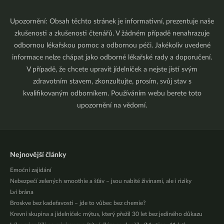
Upozornění: Obsah těchto stránek je informativní, prezentuje naše
zkušenosti a zkušenosti čtenářů. V žádném případě nenahrazuje
odbornou lékařskou pomoc a odbornou péči. Jakékoliv uvedené
informace nelze chápat jako odborné lékařské rady a doporučení.
V případě, že chcete upravit jídelníček a nejste jistí svým
zdravotním stavem, zkonzultujte, prosím, svůj stav s
kvalifikovaným odborníkem. Používáním webu berete toto
upozornění na vědomí.
Nejnovější články
Emoční zajídání
Nebezpečí zelených smoothie a šťáv – jsou nabité živinami, ale i riziky
Lví brána
Broskve bez kadeřavosti – jde to vůbec bez chemie?
Krevní skupina a jídelníček: mýtus, který přežil 30 let bez jediného důkazu