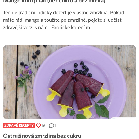
Mango kulfi jinak (bez cukru a bez mléka)
Tenhle tradiční indický dezert je vlastně zmrzlina. Pokud
máte rádi mango a toužíte po zmrzlině, pojďte si udělat
zdravější verzi s námi. Exotické koření m
...
16
1
ZDRAVÉ RECEPTY
Ostružinová zmrzlina bez cukru