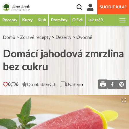
SHODIT KILA?
Recepty
Kurzy
Klub
Proměny
O Evě
Jak začít
Domů
>
Zdravé recepty
>
Dezerty
>
Ovocné
Domácí jahodová zmrzlina
bez cukru
8
6
Do oblíbených
Uvařeno