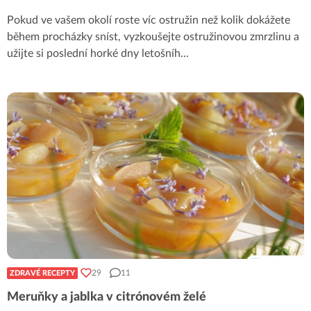
Pokud ve vašem okolí roste víc ostružin než kolik dokážete
během procházky sníst, vyzkoušejte ostružinovou zmrzlinu a
užijte si poslední horké dny letošníh
...
29
11
ZDRAVÉ RECEPTY
Meruňky a jablka v citrónovém želé