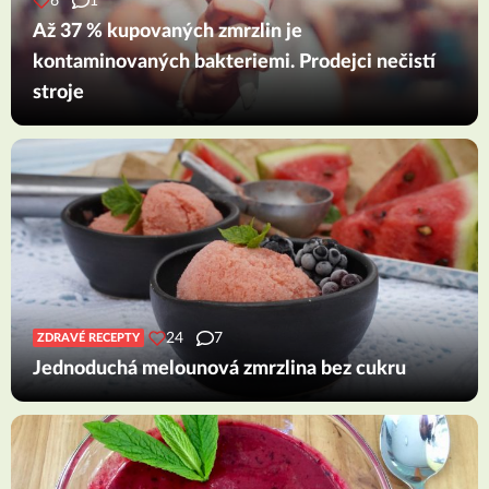
6
1
Až 37 % kupovaných zmrzlin je
kontaminovaných bakteriemi. Prodejci nečistí
stroje
24
7
ZDRAVÉ RECEPTY
Jednoduchá melounová zmrzlina bez cukru