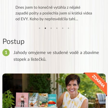
se a přes
Dnes jsem to konečně vytáhla z nějaké
Líbí se m
Kurz je
zapadlé pošty a poslechla jsem si krátká videa
zkušenost
od EVY. Koho by nepřesvědčila tahl…
,po třec
Postup
Jahody omyjeme ve studené vodě a zbavíme
stopek a lístečků.