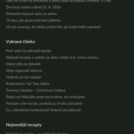
Léky mi snížili na minimum a štítná žláza se zlepšila (Martina, 41 let)
Živý kurz vaření v Brně 25. 8. 2026
Přestaňte bojovat samy se sebou
10 tipů, jak zpracovat letní jablíčka
Už vás unavuje, že někdo pořád řeší, jak byste měla vypadat?
Vybrané články
Proč mám na zahradě tymián
Nejlepší recepty z cukety na zimu: Užijte si ji i mimo sezónu
Dietní jídla na žaludek
Moje veganské Vánoce
Hraboši už nás netrápí
Roztíratelný “sýr” bez mléka
Červená čekanka – Cichorium intybus
Dopis od Mikuláše aneb nechvalme, ale oceňujme
Počkám s tím na vás, protože za 14 dní začínáme
Co s dřevěnými bedýnkami? Krásně zrecyklovat!
Nejnovější recepty