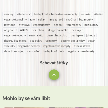
svačiny
vitariánství
bezlepkové a bezlaktózové recepty
celiakie
vitarián
veganské zmrzliny
raw
celiak
jíme zdravě
svačina
bez mouky
raw food
fit strava
vegetariánství
bez sóji
top recepty
bez laktózy
original JJ
ABKM
bez mléka
alergie na mléko
bez vajec
veganské recepty
sezóna léto
dezert bez cukru
bez lepku
jahody
dezerty bez mléka
bez cukru
veganství
dezerty bez laktózy
vegan
svačinky
veganské dezerty
vegetariánské recepty
fitness strava
dezert bez vajec
cestování
bezlepková dieta
vegetariánské dezerty
Schovat štítky
Mohlo by se vám líbit