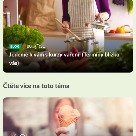
80
31
BLOG
Jedeme k vám s kurzy vaření! (Termíny blízko
vás)
Čtěte více na toto téma