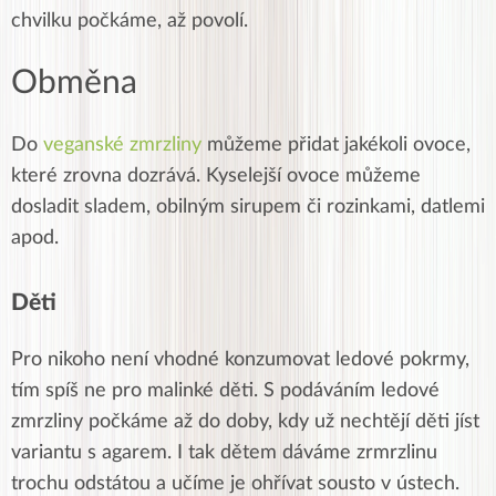
chvilku počkáme, až povolí.
Obměna
Do
veganské zmrzliny
můžeme přidat jakékoli ovoce,
které zrovna dozrává. Kyselejší ovoce můžeme
dosladit sladem, obilným sirupem či rozinkami, datlemi
apod.
Děti
Pro nikoho není vhodné konzumovat ledové pokrmy,
tím spíš ne pro malinké děti. S podáváním ledové
zmrzliny počkáme až do doby, kdy už nechtějí děti jíst
variantu s agarem. I tak dětem dáváme zrmrzlinu
trochu odstátou a učíme je ohřívat sousto v ústech.