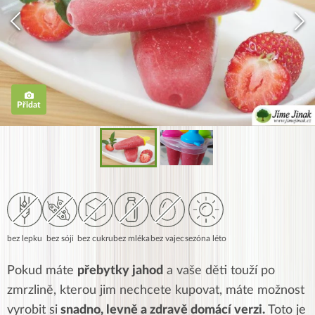
Přidat
bez lepku
bez sóji
bez cukru
bez mléka
bez vajec
sezóna léto
Pokud máte
přebytky jahod
a vaše děti touží po
zmrzlině, kterou jim nechcete kupovat, máte možnost
vyrobit si
snadno, levně a zdravě domácí verzi.
Toto je