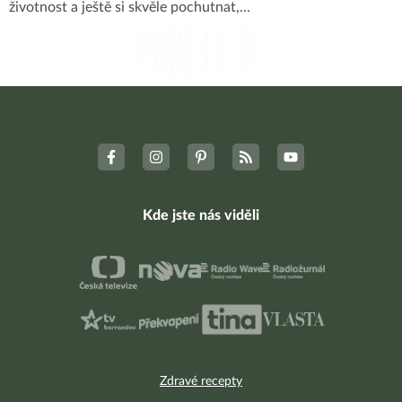
životnost a ještě si skvěle pochutnat,
...
Kde jste nás viděli
Zdravé recepty