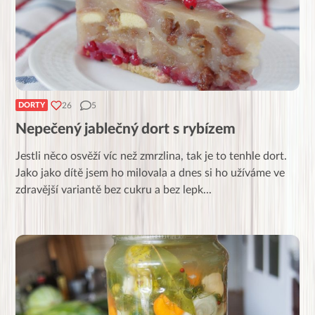
26
5
DORTY
Nepečený jablečný dort s rybízem
Jestli něco osvěží víc než zmrzlina, tak je to tenhle dort.
Jako jako dítě jsem ho milovala a dnes si ho užíváme ve
zdravější variantě bez cukru a bez lepk
...