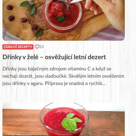
23
ZDRAVÉ RECEPTY
Dřínky v želé – osvěžující letní dezert
Dřínky jsou báječným zdrojem vitamínu C a když se
nechají dozrát, jsou slaďoučké. Skvělým letním osvěžením
jsou dřínky v agaru. Příprava je snadná a rychlá
...