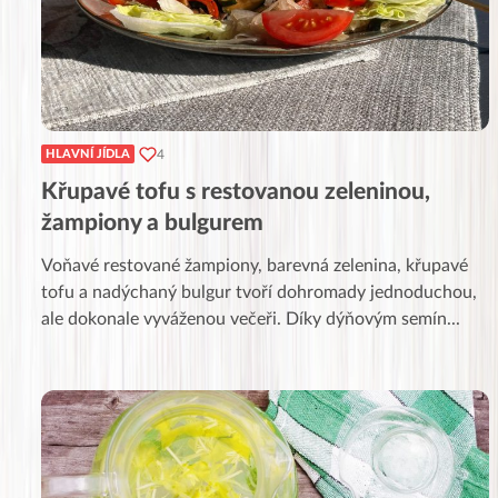
4
HLAVNÍ JÍDLA
Křupavé tofu s restovanou zeleninou,
žampiony a bulgurem
Voňavé restované žampiony, barevná zelenina, křupavé
tofu a nadýchaný bulgur tvoří dohromady jednoduchou,
ale dokonale vyváženou večeři. Díky dýňovým semín
...