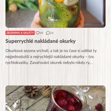
48
24
ZELENINA A SALÁTY
Superrychlé nakládané okurky
Okurková sezona vrcholí, a tak je na čase si udělat ty
nejjednodušší a nejrychlejší nakládané okurky – tzv.
rychlokvašky. Zavařování okurek nebylo nikdy ry
...