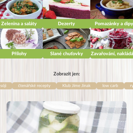
Zelenina a saláty
Dezerty
Pomazánky a dip
Přílohy
Slané chuťovky
Zavařování, nakládá
Zobrazit jen:
sóji
čtenářské recepty
Klub Jíme Jinak
low carb
r