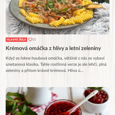
15
HLAVNÍ JÍDLA
Krémová omáčka z hlívy a letní zeleniny
Když se řekne houbová omáčka, většině z nás se vybaví
smetanová klasika. Tahle rostlinná verze je ale lehčí, plná
zeleniny a přitom krásně krémová. Hlíva ú
...