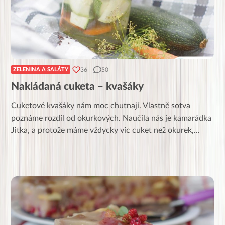
36
50
ZELENINA A SALÁTY
Nakládaná cuketa – kvašáky
Cuketové kvašáky nám moc chutnají. Vlastně sotva
poznáme rozdíl od okurkových. Naučila nás je kamarádka
Jitka, a protože máme vždycky víc cuket než okurek,
...