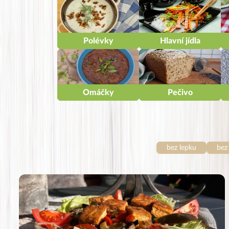
Polévky
Hlavní jídla
Omáčky
Pečivo
bez lepku
bez 