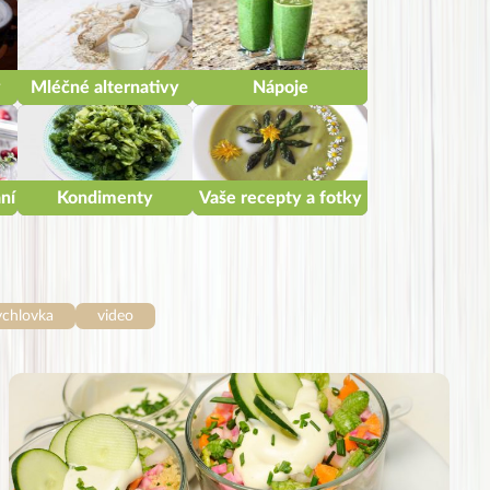
y
Mléčné alternativy
Nápoje
ní
Kondimenty
Vaše recepty a fotky
ychlovka
video