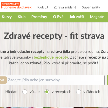
Hubneme do plavek
Klub JJ
Zdravá snídaně
Super saláty
Kurzy
Klub
Proměny
O Evě
Jak začít
Magazín
Zdravé recepty - fit strava
utné a jednoduché recepty
na
zdravá jídla
pro celou rodinu.
Zdr
e, zdravé svačinky i
bezlepkové recepty
. Začněte s
recepty na z
každé jedno
zdravé jídlo
, které si připravíte, se počítá.
ava
Hledat:
všude
v receptech
v článcích