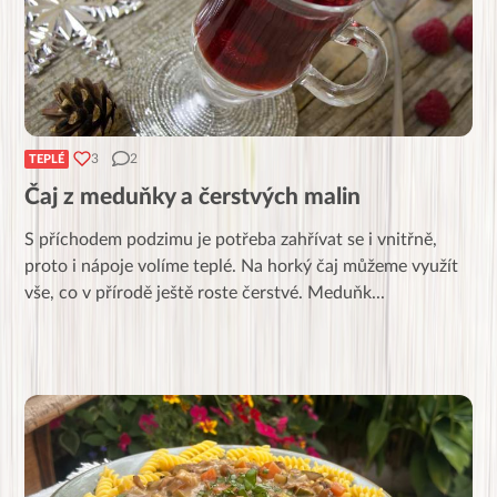
3
2
TEPLÉ
Čaj z meduňky a čerstvých malin
S příchodem podzimu je potřeba zahřívat se i vnitřně,
proto i nápoje volíme teplé. Na horký čaj můžeme využít
vše, co v přírodě ještě roste čerstvé. Meduňk
...