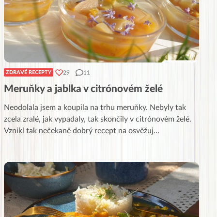
29
11
ZDRAVÉ RECEPTY
Meruňky a jablka v citrónovém želé
Neodolala jsem a koupila na trhu meruňky. Nebyly tak
zcela zralé, jak vypadaly, tak skončily v citrónovém želé.
Vznikl tak nečekaně dobrý recept na osvěžuj
...