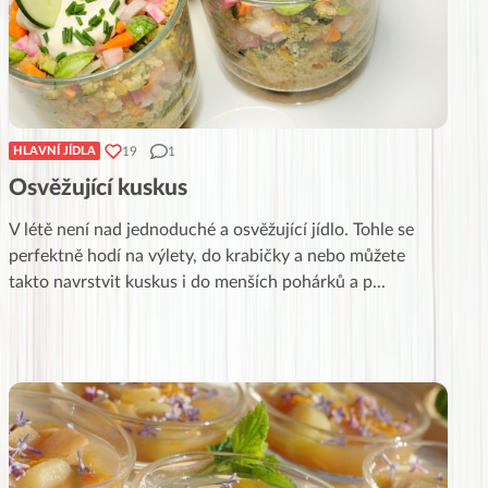
19
1
HLAVNÍ JÍDLA
Osvěžující kuskus
V létě není nad jednoduché a osvěžující jídlo. Tohle se
perfektně hodí na výlety, do krabičky a nebo můžete
takto navrstvit kuskus i do menších pohárků a p
...