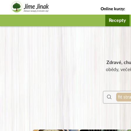
Online kurzy:
Jak na babičky
Recepty
Zdravé, ch
obědy, večeř
fit str