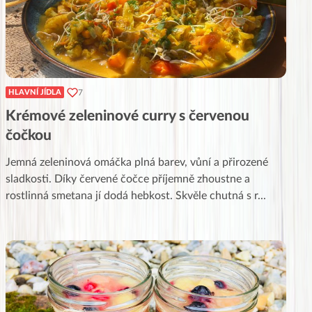
7
HLAVNÍ JÍDLA
Krémové zeleninové curry s červenou
čočkou
Jemná zeleninová omáčka plná barev, vůní a přirozené
sladkosti. Díky červené čočce příjemně zhoustne a
rostlinná smetana jí dodá hebkost. Skvěle chutná s r
...