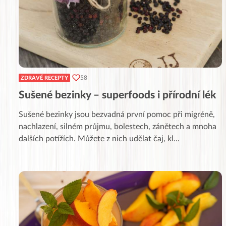
58
ZDRAVÉ RECEPTY
Sušené bezinky – superfoods i přírodní lék
Sušené bezinky jsou bezvadná první pomoc při migréně,
nachlazení, silném průjmu, bolestech, zánětech a mnoha
dalších potížích. Můžete z nich udělat čaj, kl
...