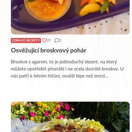
29
2
ZDRAVÉ RECEPTY
Osvěžující broskvový pohár
Broskve s agarem, to je jednoduchý dezert, na který
můžete upotřebit přezrálé i ne zcela dozrálé broskve. U
nás patří k letním hitům, osvěží lépe než zmrzl
...