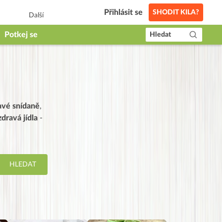
Přihlásit se
SHODIT KILA?
Další
Potkej se
Hledat
avé snídaně
,
dravá jídla
-