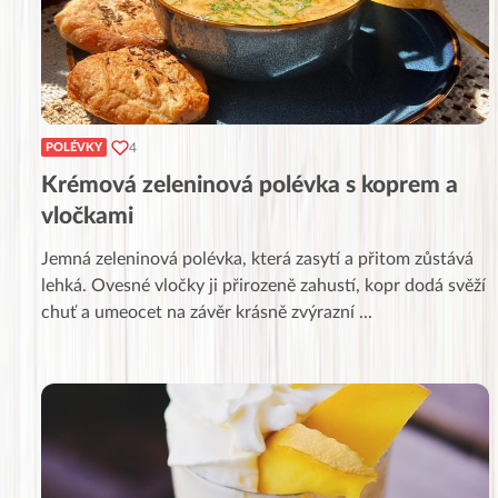
4
POLÉVKY
Krémová zeleninová polévka s koprem a
vločkami
Jemná zeleninová polévka, která zasytí a přitom zůstává
lehká. Ovesné vločky ji přirozeně zahustí, kopr dodá svěží
chuť a umeocet na závěr krásně zvýrazní
...