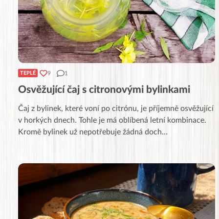
9
1
TEPLÉ
Osvěžující čaj s citronovými bylinkami
Čaj z bylinek, které voní po citrónu, je příjemně osvěžující
v horkých dnech. Tohle je má oblíbená letní kombinace.
Kromě bylinek už nepotřebuje žádná doch
...