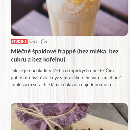
25
8
STUDENÉ
Mléčné špaldové frappé (bez mléka, bez
cukru a bez kofeinu)
Jak se jen ochladit v těchto tropických dnech? Čím
pohostit návštěvu, když v mrazáku nemíváte zmrzlinu?
Tuhle jsem si takhle lámala hlavu a najednou mě to
...