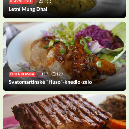
23
HLAVNÍ JÍDLA
Letní Mung Dhal
117
129
ČESKÁ KLASIKA
Svatomartinské “Huso”-knedlo-zelo