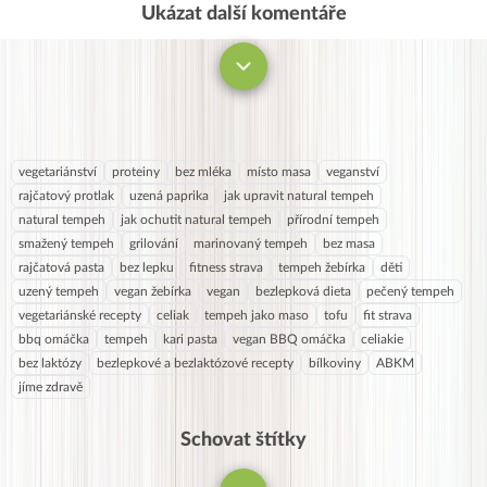
Ukázat další komentáře
Komentovat
vegetariánství
proteiny
bez mléka
místo masa
veganství
rajčatový protlak
uzená paprika
jak upravit natural tempeh
natural tempeh
jak ochutit natural tempeh
přírodní tempeh
smažený tempeh
grilování
marinovaný tempeh
bez masa
rajčatová pasta
bez lepku
fitness strava
tempeh žebírka
děti
uzený tempeh
vegan žebírka
vegan
bezlepková dieta
pečený tempeh
vegetariánské recepty
celiak
tempeh jako maso
tofu
fit strava
bbq omáčka
tempeh
kari pasta
vegan BBQ omáčka
celiakie
bez laktózy
bezlepkové a bezlaktózové recepty
bílkoviny
ABKM
jíme zdravě
Schovat štítky