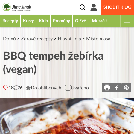
SHODIT KILA?
Recepty
Kurzy
Klub
Proměny
O Evě
Jak začít
Domů
>
Zdravé recepty
>
Hlavní jídla
>
Místo masa
BBQ tempeh žebírka
(vegan)
18
9
Do oblíbených
Uvařeno