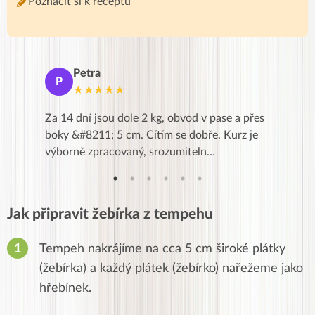
Poznačit si k receptu
Petra
Ma
P
M
★★★★★
★
k,
Za 14 dní jsou dole 2 kg, obvod v pase a přes
Dnes jse
znání pro
boky &#8211; 5 cm. Cítím se dobře. Kurz je
zapadlé p
…
výborně zpracovaný, srozumiteln…
od EVY. 
Jak připravit žebírka z tempehu
Tempeh nakrájíme na cca 5 cm široké plátky
(žebírka) a každý plátek (žebírko) nařežeme jako
hřebínek.