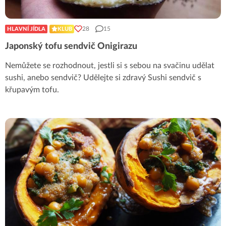
28
15
HLAVNÍ JÍDLA
KLUB
Japonský tofu sendvič Onigirazu
Nemůžete se rozhodnout, jestli si s sebou na svačinu udělat
sushi, anebo sendvič? Udělejte si zdravý Sushi sendvič s
křupavým tofu.