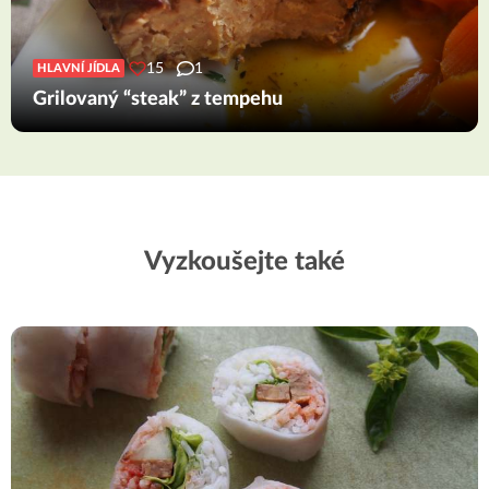
15
1
HLAVNÍ JÍDLA
Grilovaný “steak” z tempehu
Vyzkoušejte také