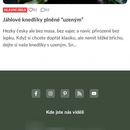
82
42
HLAVNÍ JÍDLA
Jáhlové knedlíky plněné “uzeným”
Hezky česky ale bez masa, bez vajec a navíc přirozeně bez
lepku. Když si chcete dopřát klasiku, ale nemít těžké břicho,
dejte si naše knedlíky s uzeným. Sn
...
Kde jste nás viděli