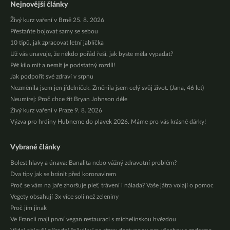
Nejnovější články
Živý kurz vaření v Brně 25. 8. 2026
Přestaňte bojovat samy se sebou
10 tipů, jak zpracovat letní jablíčka
Už vás unavuje, že někdo pořád řeší, jak byste měla vypadat?
Pět kilo mít a nemít je podstatný rozdíl!
Jak podpořit své zdraví v srpnu
Nezměnila jsem jen jídelníček. Změnila jsem celý svůj život. (Jana, 46 let)
Neumírej: Proč chce žít Bryan Johnson déle
Živý kurz vaření v Praze 9. 8. 2026
Výzva pro hrdiny Hubneme do plavek 2026. Máme pro vás krásné dárky!
Vybrané články
Bolest hlavy a únava: Banalita nebo vážný zdravotní problém?
Dva tipy jak se bránit před koronavirem
Proč se vám na jaře zhoršuje pleť, trávení i nálada? Vaše játra volají o pomoc
Vegety obsahují 3x více soli než zeleniny
Proč jím jinak
Ve Francii mají první vegan restauraci s michelinskou hvězdou