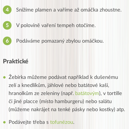
Snížíme plamen a vaříme až omáčka zhoustne.
V polovině vaření tempeh otočíme.
Podáváme pomazaný zbylou omáčkou.
Praktické
Žebírka můžeme podávat například k dušenému
zelí a knedlíkům, jáhlové nebo batátové kaši,
hranolkům ze zeleniny (např.
batátovým
), v tortille
či jiné placce (místo hamburgeru) nebo salátu
(můžeme nakrájet na tenké pásky nebo kostky) atp.
Podávejte třeba s
tofunézou
.