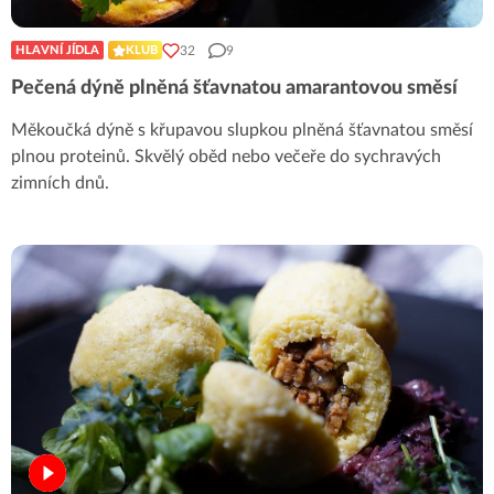
32
9
HLAVNÍ JÍDLA
KLUB
Pečená dýně plněná šťavnatou amarantovou směsí
Měkoučká dýně s křupavou slupkou plněná šťavnatou směsí
plnou proteinů. Skvělý oběd nebo večeře do sychravých
zimních dnů.