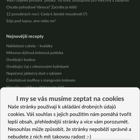
Vědci objevili přírodní “pilulku” na stres: dostupnou pro všechny a zadarmo
Chcete pohodové Vánoce? Začněte je řešit!
12 posvátných nocí: Cesta k ženské moudrosti (7)
Sója pod lupou: ano nebo ne?
Nejnovější recepty
Nakládaná cuketa – kvašáky
Mrkvovo-dýňová krémová polévka
Osvěžující kuskus
Osvěžující čaj s citronovými bylinkami
Nepečený jablečný dort s rybízem
Čokoládové muffiny s mangovým krémem
Meruňky a jablka v citrónovém želé
Krémová zeleninová polévka s koprem a vločkami
I my se vás musíme zeptat na cookies
Celozrnná rýže basmati se zeleninou
Naše stránky používají k ukládání drobných údajů
Citrónové muffiny s borůvkovým krémem
cookies. Váš souhlas s jejich použitím nám pomáhá tvořit
lepší obsah, přehlednější stránky a více vám porozumět.
Vybrané recepty
Nesouhlas může způsobit, že stránky nepoběží správně a
Špagety s artyčokem na italský způsob
nebudete z nich mít takovou radost :-)
Krémová cizrnačka