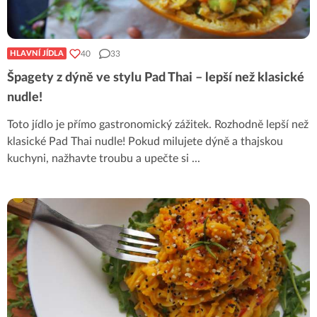
40
33
HLAVNÍ JÍDLA
Špagety z dýně ve stylu Pad Thai – lepší než klasické
nudle!
Toto jídlo je přímo gastronomický zážitek. Rozhodně lepší než
klasické Pad Thai nudle! Pokud milujete dýně a thajskou
kuchyni, nažhavte troubu a upečte si
...