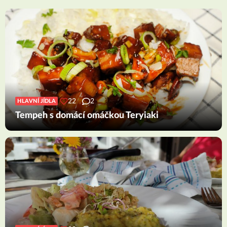
22
2
HLAVNÍ JÍDLA
Tempeh s domácí omáčkou Teryiaki