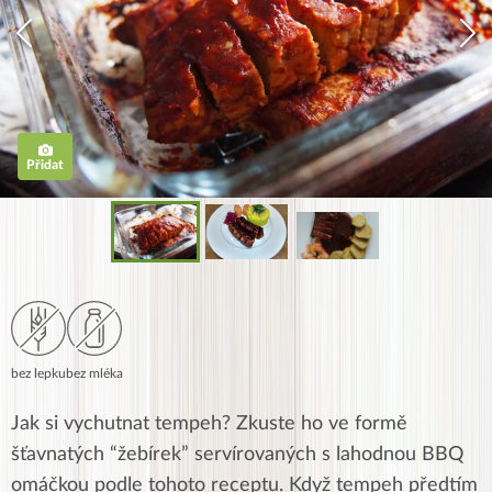
Přidat
bez lepku
bez mléka
Jak si vychutnat tempeh? Zkuste ho ve formě
šťavnatých “žebírek” servírovaných s lahodnou BBQ
omáčkou podle tohoto receptu. Když tempeh předtím