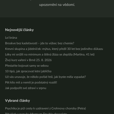
upozornění na vědomí.
Nejnovější články
Lví brána
Broskve bez kadeřavosti – jde to vůbec bez chemie?
Krevní skupina a jídelníček: mýtus, který přežil 30 let bez jediného důkazu
Léky mi snížili na minimum a štítná žláza se zlepšila (Martina, 41 let)
Živý kurz vaření v Brně 25. 8. 2026
Přestaňte bojovat samy se sebou
10 tipů, jak zpracovat letní jablíčka
Už vás unavuje, že někdo pořád řeší, jak byste měla vypadat?
Pět kilo mít a nemít je podstatný rozdíl!
Jak podpořit své zdraví v srpnu
Vybrané články
Psychika je půl cesty k uzdravení z Crohnovy choroby (Petra)