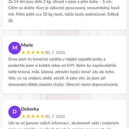
Za 14 dní jsou dole 2 kg, obvod v pase a přes boky – 5 cm.
Cítím se dobře. Kurz je výborně zpracovaný, srozumitelný, bavil
mě. Mám ještě cca 10 kg navíc, takže budu pokračovat. Děkuji
🤗
Marie
M
★★★★★
30. 7. 2026
Dnes jsem to konečně vytáhla z nějaké zapadlé pošty a
poslechla jsem si krátká videa od EVY. Koho by nepřesvědčila
tahle krásná, milá, úžasná, zdravím kypící žena? Jdu do toho.
Vím, co na snídani, oběd, večeři. A taky vím, že jsem při
stravování dělala zásadní chyby. Obecně všemi doporučovaná.
Deborka
D
★★★★★
30. 7. 2026
Líbí se mi jasnost vašich informací , zkušenosti vaše i ostatních.