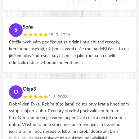
výkřik do tmy a stále mi nechala dávku 0,5 tb. thyrozolu každý
den. Ale já to trochu šulím.. věřím, že díky vytrvalé stravě to
bude uplně super a hlavně mi chutná a vůbec nevím zda se
ještě k masu vrátím, pracuji více na sobě, odpočívám a přestala
Soňa
S
jsem běhat a přešla jen do chůze. Měla jsem běh ráda, ale
★★★★★
15. 3. 2026
prostě to moje tělo teď nějak nebere. Nepiji ani alkohol ani
Chtěla bych vám poděkovat za originální a chutné recepty,
kávu, a to mi taky velmi prospívá :-) takže děkuji a pokračujeme
které mne inspirují, už jsme s vami naše rodina delší čas a to na
dál. Hodně štěstí i Vám holky!!!!
jiné emailové adrese. I když jsme se jako rodina na chvíli
odmlčeli, rádi se v budoucnu vrátíme…
Olga3
O
★★★★★
1. 3. 2026
Dobrý deň Evka. Robím túto jarnú očistu prvý krát a hneď som
vstúpila aj do klubu. Recepty si veľmi pochvaľujem tuituitui.
Predtým som pri vege varení nepoužívala olej a necítila som sa
dobre. Vlastne to bolo striedanie pôstneho jedla a bežného
jedla a to mi moc nesedelo, lebo mi nerobí dobre ani biela
múka, ani tie bežné sladkosti s cukrom, ani všelijaké