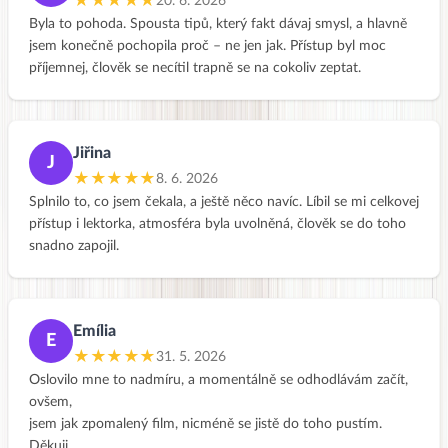
★★★★★
20. 6. 2026
Byla to pohoda. Spousta tipů, který fakt dávaj smysl, a hlavně
jsem konečně pochopila proč – ne jen jak. Přístup byl moc
příjemnej, člověk se necítil trapně se na cokoliv zeptat.
Jiřina
J
★★★★★
8. 6. 2026
Splnilo to, co jsem čekala, a ještě něco navíc. Líbil se mi celkovej
přístup i lektorka, atmosféra byla uvolněná, člověk se do toho
snadno zapojil.
Emília
E
★★★★★
31. 5. 2026
Oslovilo mne to nadmíru, a momentálně se odhodlávám začít,
ovšem,
jsem jak zpomalený film, nicméně se jistě do toho pustím.
Děkuji