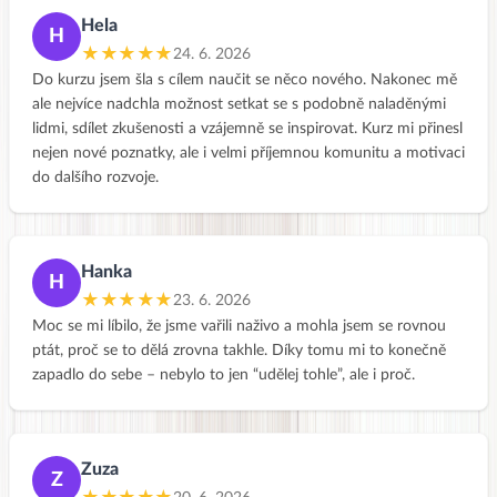
Hela
H
★★★★★
24. 6. 2026
Do kurzu jsem šla s cílem naučit se něco nového. Nakonec mě
ale nejvíce nadchla možnost setkat se s podobně naladěnými
lidmi, sdílet zkušenosti a vzájemně se inspirovat. Kurz mi přinesl
nejen nové poznatky, ale i velmi příjemnou komunitu a motivaci
do dalšího rozvoje.
Hanka
H
★★★★★
23. 6. 2026
Moc se mi líbilo, že jsme vařili naživo a mohla jsem se rovnou
ptát, proč se to dělá zrovna takhle. Díky tomu mi to konečně
zapadlo do sebe – nebylo to jen “udělej tohle”, ale i proč.
Zuza
Z