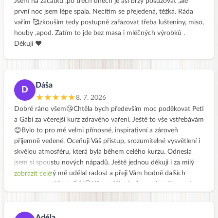
Jsem na začátku ,po třech dnech je asi brzy posuzovat ,ale
první noc jsem lépe spala. Necítím se přejedená, těžká. Ráda
vařím 🥰zkouším tedy postupně zařazovat třeba lušteniny, miso,
houby ,apod. Zatím to jde bez masa i mléčných výrobků .
Děkuji ❤️
Dáša
D
★★★★★
8. 7. 2026
Dobré ráno všem😘Chtěla bych především moc poděkovat Peti
a Gábi za včerejší kurz zdravého vaření. Ještě to vše vstřebávám
😊Bylo to pro mě velmi přínosné, inspirativní a zároveň
příjemně vedené. Oceňuji Váš přístup, srozumitelné vysvětlení i
skvělou atmosféru, která byla během celého kurzu. Odnesla
jsem si spoustu nových nápadů. Ještě jednou děkuji i za milý
dáreček, který mě udělal radost a přeji Vám hodně dalších
zobrazit celé
spokojených účastníků!😊Už se těším holky na fotečky, co jste
dobrého uvařily👍Hezký víkend
Adéla