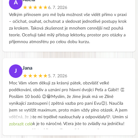
A
★★★★★
6. 7. 2026
Velkým přínosem pro mě byla možnost vše vidět přímo v praxi
– očichat, osahat, ochutnat a sledovat jednotlivé postupy krok
za krokem. Taková zkušenost je mnohem cennější než pouhá
teorie. Oceňuji také milý přístup lektorky, prostor pro otázky a
příjemnou atmosféru po celou dobu kurzu.
Jana
J
★★★★★
5. 7. 2026
Moc Vám všem děkuji za krásný pátek, obzvlášť velké
poděkování, obdiv a uznání pro hlavní dvojici Peťa a Gábi!! 👏
Posílám 10 bodů 😉😁Myslím, že Jíme jinak má ve Zlíně
vynikající zastoupení ( zpětná vazba pro paní Evu😉). Naučila
jsem se vytěžit maximum, proto mám vždy plno otázek. A jsem
vděčná, že jste mi trpělivě naslouchaly a odpovídaly🩷. Umím si
představit, jak je to náročné. Včera jste to zvládly na jedničku!
zobrazit celé
Fotit, odpovídat, uklízet, vařit, vysvětlovat, na nic
nezapomenout, sledovat čas, všechno stihnout, nedat najevo