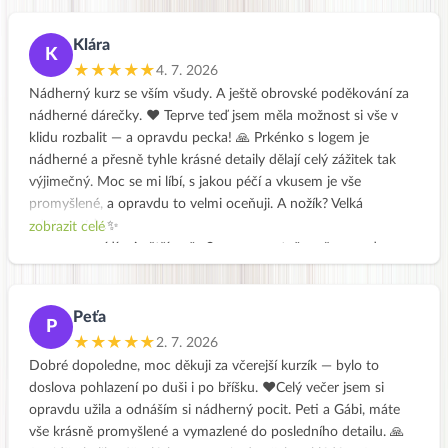
únavu a usmívat se na nás 💯👏👏👏🩷Dárková taštička je
úžasná🙌Těším se na svůj první zeleninový vývar. Škoda, že jsem
Klára
K
si ten tvůj, Peti, včera nevyfotila. Ale můžete mi poslat některá
★★★★★
4. 7. 2026
fotku, až ho budete vařit 🙏🏻 děkuju.
Nádherný kurz se vším všudy. A ještě obrovské poděkování za
nádherné dárečky. ❤️ Teprve teď jsem měla možnost si vše v
klidu rozbalit — a opravdu pecka! 🙏 Prkénko s logem je
nádherné a přesně tyhle krásné detaily dělají celý zážitek tak
výjimečný. Moc se mi líbí, s jakou péčí a vkusem je vše
promyšlené, a opravdu to velmi oceňuji. A nožík? Velká
vděčnost! 🔪✨
zobrazit celé
Určitě si pořídím i větší nože Samura, protože mě opravdu
nadchly.
Peťa
P
★★★★★
2. 7. 2026
Dobré dopoledne, moc děkuji za včerejší kurzík — bylo to
doslova pohlazení po duši i po bříšku. ❤️Celý večer jsem si
opravdu užila a odnáším si nádherný pocit. Peti a Gábi, máte
vše krásně promyšlené a vymazlené do posledního detailu. 🙏