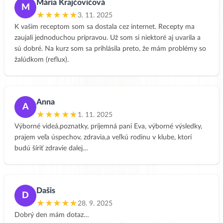
Mária Krajčovičová
M
★★★★★
3. 11. 2025
K vašim receptom som sa dostala cez internet. Recepty ma
zaujali jednoduchou prípravou. Už som si niektoré aj uvarila a
sú dobré. Na kurz som sa prihlásila preto, že mám problémy so
žalúdkom (reflux).
Anna
A
★★★★★
1. 11. 2025
Výborné videá,poznatky, príjemná pani Eva, výborné výsledky,
prajem veľa úspechov, zdravia,a veľkú rodinu v klube, ktorí
budú šíriť zdravie dalej…
Dašis
D
★★★★★
28. 9. 2025
Dobrý den mám dotaz…