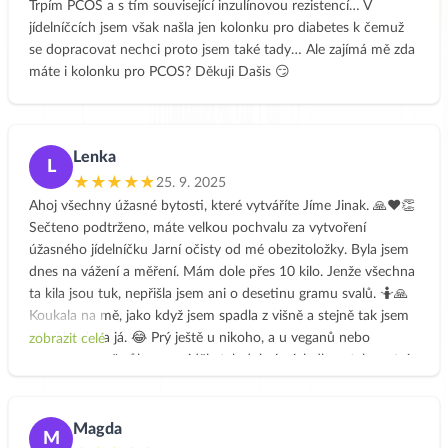
Trpím PCOS a s tím související inzulínovou rezistencí… V
jídelníčcích jsem však našla jen kolonku pro diabetes k čemuž
se dopracovat nechci proto jsem také tady… Ale zajímá mě zda
máte i kolonku pro PCOS? Děkuji Dašis 😏
Lenka
L
★★★★★
25. 9. 2025
Ahoj všechny úžasné bytosti, které vytváříte Jíme Jinak. 🙏❤️👏
Sečteno podtrženo, máte velkou pochvalu za vytvoření
úžasného jídelníčku Jarní očisty od mé obezitoložky. Byla jsem
dnes na vážení a měření. Mám dole přes 10 kilo. Jenže všechna
ta kila jsou tuk, nepřišla jsem ani o desetinu gramu svalů. 🤷🙏
Koukala na mě, jako když jsem spadla z višně a stejně tak jsem
na ni koukala já. 😂 Prý ještě u nikoho, a u veganů nebo
zobrazit celé
vegetariánů už vůbec, neviděla tak dobré výsledky a tak pestrý
jídelníček. Takže dámy, to je váš neuvěřitelný úspěch. 🙏🙏🙏❤️
💚❤️ A já se vám moc omlouvám, protože jsem čekala, že to tak
dobře nedopadne. 🤭Děkuju moc za všechny ty neuvěřitelně
Magda
M