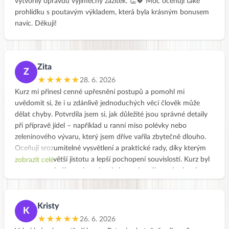
vytvořily opravdu výjimečný zážitek. 👏🍀 Moc oceňuji také
prohlídku s poutavým výkladem, která byla krásným bonusem
navíc. Děkuji!
Zita
Z
★★★★★
28. 6. 2026
Kurz mi přinesl cenné upřesnění postupů a pomohl mi
uvědomit si, že i u zdánlivě jednoduchých věcí člověk může
dělat chyby. Potvrdila jsem si, jak důležité jsou správné detaily
při přípravě jídel – například u ranní miso polévky nebo
zeleninového vývaru, který jsem dříve vařila zbytečně dlouho.
Oceňuji srozumitelné vysvětlení a praktické rady, díky kterým
jsem získala větší jistotu a lepší pochopení souvislostí. Kurz byl
zobrazit celé
pro mě velmi přínosný a odnesla jsem si z něj mnoho inspirace
do každodenní praxe. 😊
Kristy
K
★★★★★
26. 6. 2026