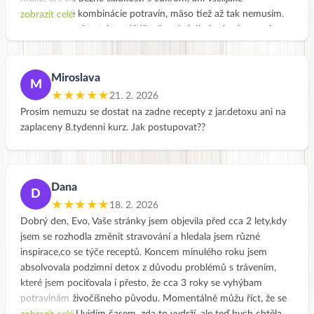
nestráviteľné kombinácie potravín, mäso tiež až tak nemusím.
zobrazit celé
Zistila som počas tohto týždňa, že mi chýbal pri celozrnnej
strave so zeleninou práve ten olej a asi zdravý tuk a tým pádom
aj výživa. Ďakujem Vám, že máte takýto kurz pre verejnosť.
Presne takéto jedálničky dávajú konečne zmysel, ako vhodne
Miroslava
M
skombinovať potraviny. Mne by sa páčilo, keby ste mali aj letný
★★★★★
21. 2. 2026
a zimný detox v ponuke :). Ešte to tu nemám celé okukané,
Prosim nemuzu se dostat na zadne recepty z jar.detoxu ani na
máte k dispozícii aj letné a zimné jedálničky na stránke :-)
zaplaceny 8.tydenni kurz. Jak postupovat??
Úctivo ďakujem a prajem pekný deň.
Dana
D
★★★★★
18. 2. 2026
Dobrý den, Evo, Vaše stránky jsem objevila před cca 2 lety,kdy
jsem se rozhodla změnit stravování a hledala jsem různé
inspirace,co se týče receptů. Koncem minulého roku jsem
absolvovala podzimní detox z důvodu problémů s trávením,
které jsem pociťovala i přesto, že cca 3 roky se vyhýbam
potravinám živočíšneho původu. Momentálně můžu říct, že se