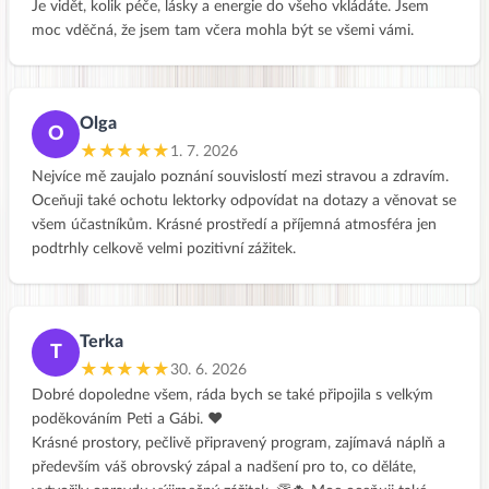
Je vidět, kolik péče, lásky a energie do všeho vkládáte. Jsem
moc vděčná, že jsem tam včera mohla být se všemi vámi.
Olga
O
★★★★★
1. 7. 2026
Nejvíce mě zaujalo poznání souvislostí mezi stravou a zdravím.
Oceňuji také ochotu lektorky odpovídat na dotazy a věnovat se
všem účastníkům. Krásné prostředí a příjemná atmosféra jen
podtrhly celkově velmi pozitivní zážitek.
Terka
T
★★★★★
30. 6. 2026
Dobré dopoledne všem, ráda bych se také připojila s velkým
poděkováním Peti a Gábi. ❤️
Krásné prostory, pečlivě připravený program, zajímavá náplň a
především váš obrovský zápal a nadšení pro to, co děláte,