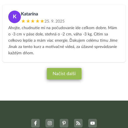
hlavně moc dobře spím. Cítím se odpočatá a nebývám už tak
hodně unavená.
Katarína
K
★★★★★
25. 9. 2025
Ahojte, chudnutie mi na počudovanie ide ceľkom dobre. Mám
o -3 cm v páse dole, stehná o -2 cm, váha -3 kg. Cítim sa
celkovo lepšie a mám viac energie. Ďakujem celému tímu Jíme
Jinak za tento kurz a motivačné videá, za úžasné sprevádzanie
každým dňom.
Načíst další