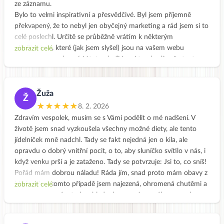
ze záznamu.
Bylo to velmi inspirativní a přesvědčivé. Byl jsem příjemně
překvapený, že to nebyl jen obyčejný marketing a rád jsem si to
celé poslechl. Určitě se průběžně vrátím k některým
záležitostem, které (jak jsem slyšel) jsou na vašem webu
zobrazit celé
podrobněji rozebrané. V tuto chvíli je mi trochu líto, že tento
záznam je k poslechnutí jen do dnešních 19:30. Chtěl jsem to
doporučit “našim holkám” jako inspirativní start pro zpestření
domácího jídelníčku, i když si myslím, že nijak zásadní problémy
Žuža
Ž
s nevyváženým stravováním nemáme. Ale vždy je co zlepšovat.
★★★★★
8. 2. 2026
Člověk je “všežravec”, má to v sobě geneticky zakódované a
Zdravím vespolek, musím se s Vámi podělit o mé nadšení. V
nemůže s tím nic udělat. Měl by svému tělu poskytnout
životě jsem snad vyzkoušela všechny možné diety, ale tento
potravu v širokém spektru možností a tělo si samo vybere, co
jídelníček mně nadchl. Tady se fakt nejedná jen o kila, ale
potřebuje. Jednostranná strava se dříve či později projeví
opravdu o dobrý vnitřní pocit, o to, aby sluníčko svítilo v nás, i
negativně. Pro laika je obtížné posoudit, čeho se mu nedostává
když venku prší a je zataženo. Tady se potvrzuje: Jsi to, co sníš!
a čeho má nadbytek. Myslím, že vaše aktivity k tomuto
Pořád mám dobrou náladu! Ráda jím, snad proto mám obavy z
posouzení a rozhodnutí velmi přispívají. Díky.
hladu, ale v tomto případě jsem najezená, ohromená chutěmi a
zobrazit celé
František
velmi spokojená a to bez hladovky a navíc se váha opravdu
snižuje. :) Zkrátka moc moc děkuji!