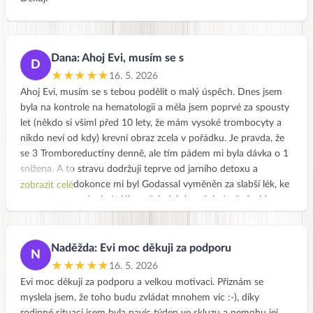
Dana: Ahoj Evi, musím se s
D
★★★★★
16. 5. 2026
Ahoj Evi, musím se s tebou podělit o malý úspěch. Dnes jsem
byla na kontrole na hematologii a měla jsem poprvé za spousty
let (někdo si všiml před 10 lety, že mám vysoké trombocyty a
nikdo neví od kdy) krevní obraz zcela v pořádku. Je pravda, že
se 3 Tromboreductiny denně, ale tím pádem mi byla dávka o 1
snížena. A to stravu dodržuji teprve od jarního detoxu a
pokračuji. A dokonce mi byl Godassal vyměněn za slabší lék, ke
zobrazit celé
kterému nemusím brát lék na žaludek ( po žalud. vředech),
takže o 2 pilulky méně. Mám neskutečnou radost.
Ale stále mám v sobě strach z bílkovin, je mi už 60 let a nechci
aby mi oslabovalo svalstvo právě nedostatkem bílkovin, mám
Naděžda: Evi moc děkuji za podporu
N
na mysli těch živočišných. Můžu být v klidu a pustit strach, aby
★★★★★
16. 5. 2026
mě nebrzdil a nepronásledoval mě ? Trochu jsem zhubla, odešla
Evi moc děkuji za podporu a velkou motivaci. Přiznám se
mi pneumatika kolem břicha, takže jsem ráda a dál už bych
myslela jsem, že toho budu zvládat mnohem víc :-), díky
nemusela hubnout. Mám obavy, aby to nešlo právě ze svalů.