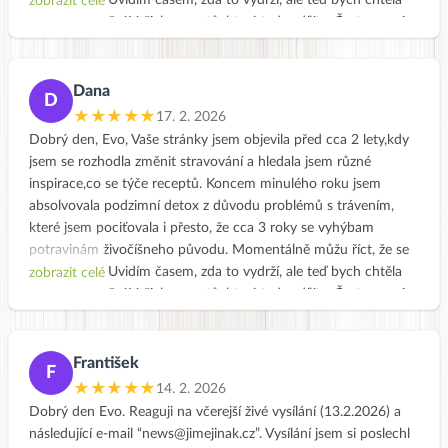
cítím skvěle. Uvidím časem, zda to vydrží, ale teď bych chtěla
zobrazit celé
vyjádřit ocenění Vašich receptů, které tady sdílíte. Často se mi
stane, že doslova vylizuji talíř, co jinak považuji za dosti
nevhodné vůči okolí 😀, ale ty jidla jsou prostě boží. Moc Vám
děkuji za to, co děláte. Zdraví Dana
Dana
D
★★★★★
17. 2. 2026
Dobrý den, Evo, Vaše stránky jsem objevila před cca 2 lety,kdy
jsem se rozhodla změnit stravování a hledala jsem různé
inspirace,co se týče receptů. Koncem minulého roku jsem
absolvovala podzimní detox z důvodu problémů s trávením,
které jsem pociťovala i přesto, že cca 3 roky se vyhýbam
potravinám živočíšneho původu. Momentálně můžu říct, že se
cítím skvěle. Uvidím časem, zda to vydrží, ale teď bych chtěla
zobrazit celé
vyjádřit ocenění Vašich receptů, které tady sdílíte. Často se mi
stane, že doslova vylizuji talíř, co jinak považuji za dosti
nevhodné vůči okolí 😀, ale ty jidla jsou prostě boží. Moc Vám
děkuji za to, co děláte. Zdraví Dana
František
F
★★★★★
14. 2. 2026
Dobrý den Evo. Reaguji na včerejší živé vysílání (13.2.2026) a
následující e-mail “news@jimejinak.cz”. Vysílání jsem si poslechl