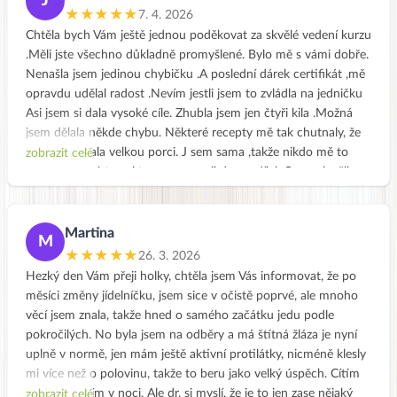
J
Vašich stránkách jsou recepty prakticky uspořádány a mohu se
★★★★★
7. 4. 2026
v nich rychle orientovat.Také všechny rady je dobré si
Chtěla bych Vám ještě jednou poděkovat za skvělé vedení kurzu
zopakovat.Stránky jsou skvělé a za ty roky vidím že stále je
.Měli jste všechno důkladně promyšlené. Bylo mě s vámi dobře.
něco nového.Děkuji za Vaši snahu,nabádat nás ke zdravějšímu
Nenašla jsem jedinou chybičku .A poslední dárek certifikát ,mě
jídelníčku.Jiřina Hlisníková
opravdu udělal radost .Nevím jestli jsem to zvládla na jedničku
Asi jsem si dala vysoké cíle. Zhubla jsem jen čtyři kila .Možná
jsem dělala někde chybu. Některé recepty mě tak chutnaly, že
jsem si asi dala velkou porci. J sem sama ,takže nikdo mě to
zobrazit celé
nepomohl sníst , ani to se mnou nikdo nesdílel. Co se zlepšilo
,to jsou úzkosti a mírné deprese .Unava také zmizela., bolest
kolene se zmenšila .Asi je to na mě vidět i celkově, protože
kamarádka mi řekla že jsem nějaká jiná, taková rozzářená .Tak
Martina
M
když to tak čtu tak přece jsem něčeho dosáhla. Už se dovedu i
★★★★★
26. 3. 2026
radovat .Ale budu pokračovat dál v očistě .Zdravotních
Hezký den Vám přeji holky, chtěla jsem Vás informovat, že po
problémů mám ještě dost a hlavně je to způsobeno mou
měsíci změny jídelníčku, jsem sice v očistě poprvé, ale mnoho
nadváhou. .Evi jak Tobě to dlouho trvalo ,než ses zbavila všech
věcí jsem znala, takže hned o samého začátku jedu podle
nemocí.? Jinak jsem ráda ,že jsem se přihlásila do vašeho
pokročilých. No byla jsem na odběry a má štítná žláza je nyní
kurzu.Ted už vím jak na to.Ale trvalo mi to , šlo mi to všechno
uplně v normě, jen mám ještě aktivní protilátky, nicméně klesly
moc pomalu .Jinak vám přeji moc úspěchů ve vaší záslužné
mi více než o polovinu, takže to beru jako velký úspěch. Cítím
práci.
se dobře, spím v noci. Ale dr. si myslí, že je to jen zase nějaký
zobrazit celé