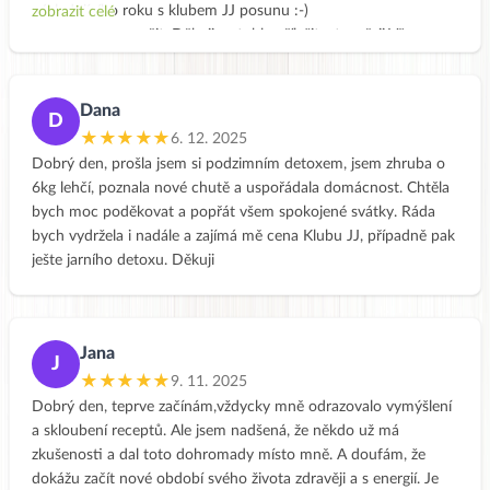
následujícího roku s klubem JJ posunu :-)
zobrazit celé
Můžu jen doporučit. Děkuji za tuhle příležitost a přeji Všem
krásné svátky.
Dana
D
★★★★★
6. 12. 2025
Dobrý den, prošla jsem si podzimním detoxem, jsem zhruba o
6kg lehčí, poznala nové chutě a uspořádala domácnost. Chtěla
bych moc poděkovat a popřát všem spokojené svátky. Ráda
bych vydržela i nadále a zajímá mě cena Klubu JJ, případně pak
ješte jarního detoxu. Děkuji
Jana
J
★★★★★
9. 11. 2025
Dobrý den, teprve začínám,vždycky mně odrazovalo vymýšlení
a skloubení receptů. Ale jsem nadšená, že někdo už má
zkušenosti a dal toto dohromady místo mně. A doufám, že
dokážu začít nové období svého života zdravěji a s energií. Je