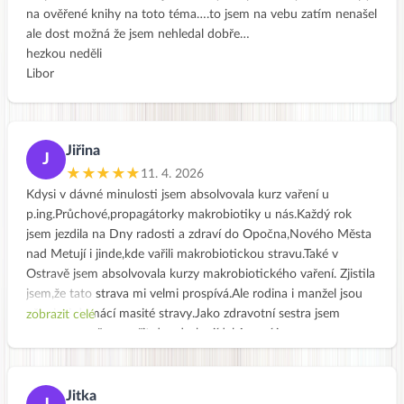
na ověřené knihy na toto téma….to jsem na vebu zatím nenašel
ale dost možná že jsem nehledal dobře…
hezkou neděli
Libor
Jiřina
J
★★★★★
11. 4. 2026
Kdysi v dávné minulosti jsem absolvovala kurz vaření u
p.ing.Průchové,propagátorky makrobiotiky u nás.Každý rok
jsem jezdila na Dny radosti a zdraví do Opočna,Nového Města
nad Metují i jinde,kde vařili makrobiotickou stravu.Také v
Ostravě jsem absolvovala kurzy makrobiotického vaření. Zjistila
jsem,že tato strava mi velmi prospívá.Ale rodina i manžel jsou
příznivci domácí masité stravy.Jako zdravotní sestra jsem
zobrazit celé
neměla tolik času vařit dva druhy jídel.A nyní jsem v
důchodu,tak se snažím Vaše recepty občas vařit,zase jen pro
sebe.Sice mám víc času,ale zahrádka a domácnost mě
zaměstná a práce už nejde tak od ruky.Velmi si cením,že na
Jitka