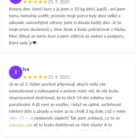
výborné recepty, na kterých si denodenně pochutnávám. A
★★★★★
25. 9. 2025
když už si myslím, že už to být lepší nemůže, vždy to posunete
Krásný den, končí kurz a já jsem o 10 kg lehčí, jupí💪, ani jsem
o ještě laťku výš. ❤️🙏
tomu nemohla uvěřit, protože moje porce byly dost velké a
zákusek, samozřejmě zdravý, jsem si dávala každý den. Je to
moje první zkušenost s Jíme Jinak a budu pokračovat v Klubu.
Moc děkuji za tento kurz a jsem vděčná za vedení a podporu,
která tady je❤️.
Iva
I
★★★★★
25. 9. 2025
Já se už 2. týden poctivě připravují, abych měla vše
nastudované a nakoupené a potom mám vizi, že vše budu
stoprocentně dodržovat, že to těch 14 dní zvládnu bez
porušování. A již nyní se snažím, i když ne úplně, začleňovat
některá jídla a zásady a mám za tu chvíli 3 kg dole, což v mém
věku 55 +, je neskonalý úspěch! Tak jsem zvědavá, co to se
mnou udělá, až to budu dodržovat se vším všudy! A to
zobrazit celé
nemluvím o tom, jak skvěle se po tak krátké době cítím a