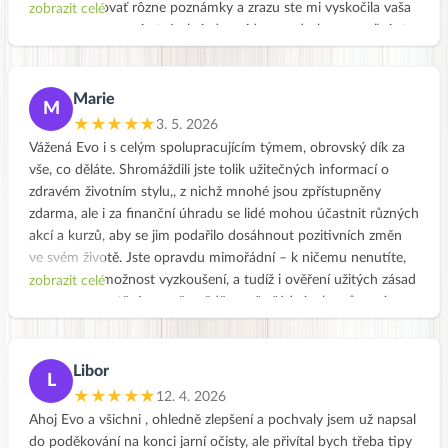
začala vypisovať rôzne poznámky a zrazu ste mi vyskočila vaša
zobrazit celé
Takže díky, díky! Zůstanu s vámi celý rok a těším se na další
stránka. Tak som si otvárala jedno video po druhom a veľmi ste
informace. Hanka
ma oslovili. Príjemný prejav a vystupovanie, dobre sa vás
počúva a ešte lepšie sa na vás pozerá. Tak som si povedala že
čosi malého vyskúšam, a tak sa zrodila miska čočkovej
Marie
M
pomazánka a musím povedať že je veľmi chutná😊
★★★★★
3. 5. 2026
Preto so myslím že toto by mohla byť tá moja správna cesta za
Vážená Evo i s celým spolupracujícím týmem, obrovský dík za
zdravím. Mám 54 rokov a budem mať za pár dní tretie vnúča,
vše, co děláte. Shromáždili jste tolik užitečných informací o
starým bude moja dcéra potrebovať pomôcť, tak potrebujem
zdravém životním stylu,, z nichž mnohé jsou zpřístupněny
veľa síl a energie. Som na úplnom začiatku, ale aspoň som našla
zdarma, ale i za finanční úhradu se lidé mohou účastnit různých
inšpiráciu a mám motiváciu. Ja som typ že na takéto zmeny
akcí a kurzů, aby se jim podařilo dosáhnout pozitivních změn
idem pomaly, najskôr sa potrebujem zoznámiť, ale verím že sa
ve svém životě. Jste opravdu mimořádní – k ničemu nenutíte,
nakoniec dostanem aj ku vám do klubu😊
jen nabízíte možnost vyzkoušení, a tudíž i ověření užitých zásad
zobrazit celé
Robíte to veľmi dobre a motivujete ľudí zdravo žiť. Ste úžasní.
v reálném životě. Jsem přesvědčena, že žádný z kurzů není
Ďakujem už len za ten úvod a prajem veľa úspechov.
drahý, jen si je potřeba uvědomit, jak drahý je náš vlastní život a
S pozdravom Gabika
za jak mnohdy nezdravé věci utrácíme.
Kromě všeho ostatniho vřele mohu doporučit shlédnutí videa
Libor
L
Vašeho rozhovoru s panem moderátorem Strakatým.
★★★★★
12. 4. 2026
Ať se vám všem i nadále daří šířit pohodový přístup k životu!
Ahoj Evo a všichni , ohledně zlepšení a pochvaly jsem už napsal
Marie
do poděkování na konci jarní očisty, ale přivítal bych třeba tipy