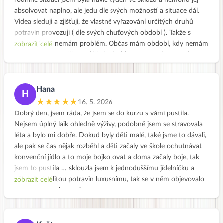
rodinné situaci jsem byla navíc týden ve skluzu a nemohu jej
Děkuji moc a hezký den, Dana
absolvovat naplno, ale jedu dle svých možností a situace dál.
Videa sleduji a zjišťuji, že vlastně vyřazování určitých druhů
potravin provozuji ( dle svých chuťových období ). Takže s
vyřazováním nemám problém. Občas mám období, kdy nemám
zobrazit celé
vůbec chuť na pečivo, mléčné výrobky, maso, vejce, apod….a
pak je období kdy se určité potraviny nemohu pár dní jakoby
dojíst. Zřejmě i proto mívám výkyvy energie a nálad a celkově
jsem v nepohodě. Je super zjistit jak se vše dá rozumně a
Hana
H
vyváženě nahradit . Určitě budu v receptech pokračovat i po
★★★★★
16. 5. 2026
kurzu. Po vyzkoušených receptech a cíleně vyřazených
Dobrý den, jsem ráda, že jsem se do kurzu s vámi pustila.
potravinách se opravdu cítím lépe a váha jde dolů sama.
Nejsem úplný laik ohledně výživy, podobně jsem se stravovala
Chyběla mě cesta jak do svého jídelníčku zařadit lehká jídla, více
léta a bylo mi dobře. Dokud byly děti malé, také jsme to dávali,
obilovin, luštěnin a hlavně jak je mohu sladit chutně se
ale pak se čas nějak rozběhl a děti začaly ve škole ochutnávat
zeleninou . Kurz předčil mé očekávání. Děkuji za tvou práci 👍
konvenční jídlo a to moje bojkotovat a doma začaly boje, tak
❤️
jsem to pustila … sklouzla jsem k jednoduššímu jídelníčku a
přestože kvalitou potravin luxusnímu, tak se v něm objevovalo
zobrazit celé
více masa a vajec a sýra.
Nemáme žádné zdravotní problémy, ani problémy s váhou a
tak ani nevím, proč jsem se do tohohle kurzu dala, ale asi to tak