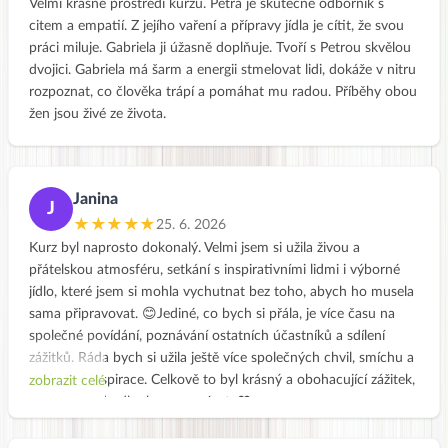
Velmi krásné prostředí kurzu. Petra je skutečně odborník s
citem a empatií. Z jejího vaření a přípravy jídla je cítit, že svou
práci miluje. Gabriela ji úžasně doplňuje. Tvoří s Petrou skvělou
dvojici. Gabriela má šarm a energii stmelovat lidi, dokáže v nitru
rozpoznat, co člověka trápí a pomáhat mu radou. Příběhy obou
žen jsou živé ze života.
Janina
J
★★★★★
25. 6. 2026
Kurz byl naprosto dokonalý. Velmi jsem si užila živou a
přátelskou atmosféru, setkání s inspirativními lidmi i výborné
jídlo, které jsem si mohla vychutnat bez toho, abych ho musela
sama připravovat. 😊Jediné, co bych si přála, je více času na
společné povídání, poznávání ostatních účastníků a sdílení
zážitků. Ráda bych si užila ještě více společných chvil, smíchu a
vzájemné inspirace. Celkově to byl krásný a obohacující zážitek,
zobrazit celé
na který budu dlouho vzpomínat. ❤️