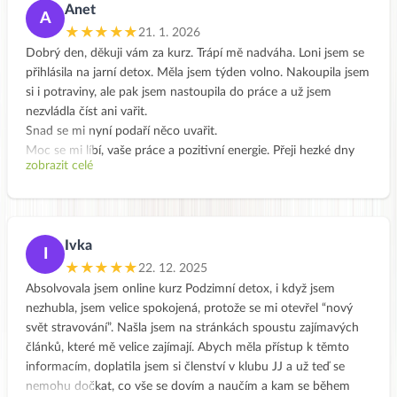
Anet
A
★★★★★
21. 1. 2026
Dobrý den, děkuji vám za kurz. Trápí mě nadváha. Loni jsem se
přihlásila na jarní detox. Měla jsem týden volno. Nakoupila jsem
si i potraviny, ale pak jsem nastoupila do práce a už jsem
nezvládla číst ani vařit.
Snad se mi nyní podaří něco uvařit.
Moc se mi líbí, vaše práce a pozitivní energie. Přeji hezké dny
zobrazit celé
Anet
Ivka
I
★★★★★
22. 12. 2025
Absolvovala jsem online kurz Podzimní detox, i když jsem
nezhubla, jsem velice spokojená, protože se mi otevřel “nový
svět stravování”. Našla jsem na stránkách spoustu zajímavých
článků, které mě velice zajímají. Abych měla přístup k těmto
informacím, doplatila jsem si členství v klubu JJ a už teď se
nemohu dočkat, co vše se dovím a naučím a kam se během