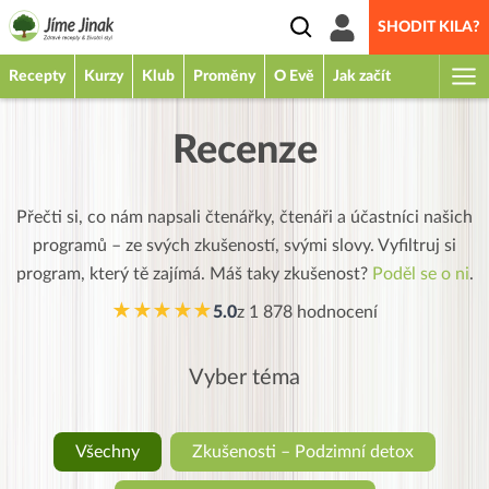
SHODIT KILA?
Recepty
Kurzy
Klub
Proměny
O Evě
Jak začít
Recenze
Přečti si, co nám napsali čtenářky, čtenáři a účastníci našich
programů – ze svých zkušeností, svými slovy. Vyfiltruj si
program, který tě zajímá. Máš taky zkušenost?
Poděl se o ni
.
★★★★★
5.0
z
1 878
hodnocení
Vyber téma
Všechny
Zkušenosti – Podzimní detox