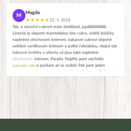
Magda
M
★★★★★
22. 1. 2018
Tak, a vánoční cukroví mám dodělané, jupííííííííííííííííííííí.
Linecké je slepené marmeládou bez cukru, světlé košíčky
naplněné ořechovým krémem, kakaové cukroví slepené
světlým vanilkovým krémem a polité čokoládou, stejně tak
kakaové košíčky a ořechy už jsou také naplněné
ořechovým krémem. Paráda. Nejdřív jsem nechtěla
ochutnat, že si počkám až se rozleží. Pak jsem jeden
zobrazit celé
kousek přeci jen ochutnala – košíček s krémem. Bože, to je
dobrota, já se snad pominu. Bez cukru, vajíček, bílé
mouky… a takhle výtečné. Tak se děvčata hrozím chvíle, až
Ti moji chlapi dostanou odvahu to ochutnat, oni mi to
sežerou (promiňte mi ten výraz).