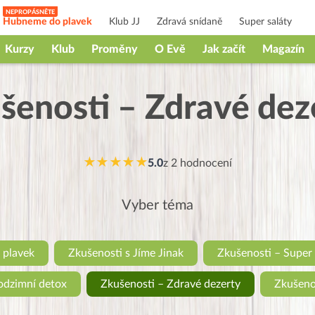
Hubneme do plavek
Klub JJ
Zdravá snídaně
Super saláty
Kurzy
Klub
Proměny
O Evě
Jak začít
Magazín
šenosti – Zdravé dez
★★★★★
5.0
z
2
hodnocení
Vyber téma
 plavek
Zkušenosti s Jíme Jinak
Zkušenosti – Super 
odzimní detox
Zkušenosti – Zdravé dezerty
Zkušenos