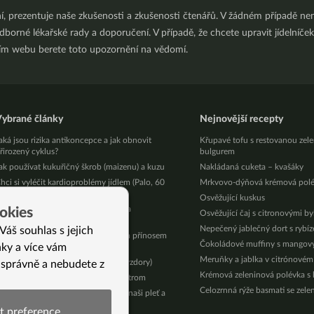
ní, prezentuje naše zkušenosti a zkušenosti čtenářů. V žádném případě 
orné lékařské rady a doporučení. V případě, že chcete upravit jídelníček 
ním webu berete toto upozornění na vědomí.
ybrané články
Nejnovější recepty
aká jsou rizika antikoncepce a jak obnovit
Křupavé tofu s restovanou zel
řirozený cyklus?
bulgurem
ak používat kukuřičný škrob (maizenu) a kuzu
Nakládaná cuketa – kvašáky
hci si vyléčit kardioproblémy jídlem (Palo, 60
Mrkvovo-dýňová krémová pol
et)
Osvěžující kuskus
 jednoduchých tipů, jak u vás doma
okies
Osvěžující čaj s citronovými b
inimalizovat odpad
Nepečený jablečný dort s rybí
Váš souhlas s jejich
irok: nenápadná obilovina s velkým přínosem
Čokoládové muffiny s mango
nky a více vám
ro zdraví
Meruňky a jablka v citrónovém
aro v naší kuchyni (chumelenici navzdory)
 správně a nebudete z
Krémová zeleninová polévka s
voření – soví hnízdění a podzimní strom
Celozrnná rýže basmati se zele
apíkatý celer – superpotravina pro naši pleť a
draví
t preference