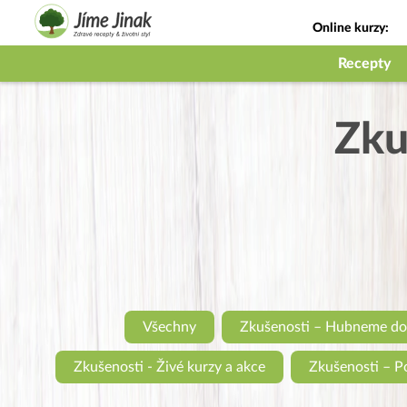
Online kurzy:
Jak na babičky
Recepty
Zku
Všechny
Zkušenosti – Hubneme do
Zkušenosti - Živé kurzy a akce
Zkušenosti – P