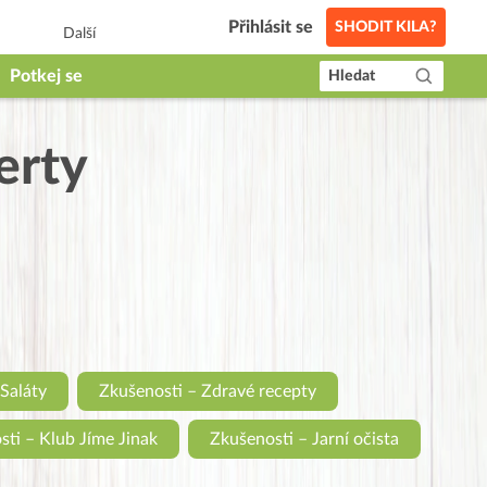
Přihlásit se
SHODIT KILA?
Další
Potkej se
Hledat
erty
Saláty
Zkušenosti – Zdravé recepty
ti – Klub Jíme Jinak
Zkušenosti – Jarní očista