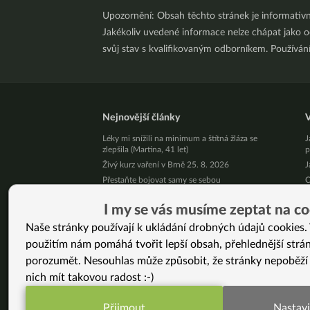
Upozornění: Obsah těchto stránek je informativ
Jakékoliv uvedené informace nelze chápat jako odb
svůj stav s kvalifikovaným odborníkem. Používá
Nejnovější články
V
Léky mi snížili na minimum a štítná žláza se
J
zlepšila (Martina, 41 let)
p
Živý kurz vaření v Brně 25. 8. 2026
J
Přestaňte bojovat samy se sebou
C
l
10 tipů, jak zpracovat letní jablíčka
7
I my se vás musíme zeptat na co
Už vás unavuje, že někdo pořád řeší, jak byste
m
měla vypadat?
Naše stránky používají k ukládání drobných údajů cookies. 
Č
Pět kilo mít a nemít je podstatný rozdíl!
použitím nám pomáhá tvořit lepší obsah, přehlednější strá
p
Jak podpořit své zdraví v srpnu
J
porozumět. Nesouhlas může způsobit, že stránky nepoběží
Nezměnila jsem jen jídelníček. Změnila jsem celý
T
nich mít takovou radost :-)
svůj život. (Jana, 46 let)
Ř
Neumírej: Proč chce žít Bryan Johnson déle
z
Přijmout
Nastavi
Živý kurz vaření v Praze 9. 8. 2026