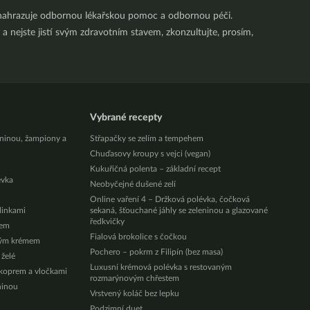
nenahrazuje odbornou lékařskou pomoc a odbornou péči.
a nejste jistí svým zdravotním stavem, zkonzultujte, prosím,
Vybrané recepty
eninou, žampiony a
Střapačky se zelím a tempehem
Chuďasovy kroupy s vejci (vegan)
Kukuřičná polenta – základní recept
évka
Neobyčejné dušené zelí
Online vaření 4 – Držková polévka, čočková
ylinkami
sekaná, šťouchané jáhly se zeleninou a glazované
ředkvičky
zem
Fialová brokolice s čočkou
vým krémem
Pochero – pokrm z Filipín (bez masa)
 želé
Luxusní krémová polévka s restovaným
 koprem a vločkami
rozmarýnovým chřestem
ninou
Vrstvený koláč bez lepku
Podzimní duet