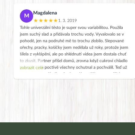
Magdalena
M
★★★★★
1. 3. 2019
Tohle univerzální těsto je super svou variabilitou. Použila
jsem suchý slad a přidávala trochu vody. Vyvalovalo se v
pohodě, jen na podruhé mě to trochu zlobilo. Slepované
ořechy, pracky, košíčky jsem nedělala už roky, protože jsem
šílela z vyklápění, ale po shlédnutí videa jsem dostala chuť
to zkusit. Partner přišel domů, zrovna když cukroví chladlo
na talířcích a poctivě všechny ochutnal a pochválil. Teď už
zobrazit celé
korpusky odpočívají ve špajzu a já se těším se na příští
víkend, jak to všechno poslepuji a nazdobím, přidělám
datlové kuličky a šmitec. Opravdu to šlo všechno zatím
velmi rychle a snadno. Děkuji.