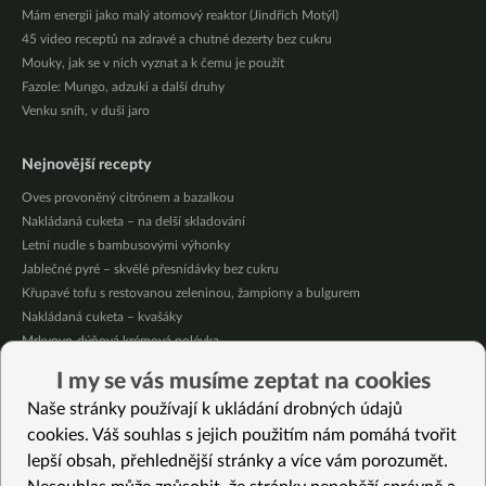
Mám energii jako malý atomový reaktor (Jindřich Motýl)
45 video receptů na zdravé a chutné dezerty bez cukru
Mouky, jak se v nich vyznat a k čemu je použít
Fazole: Mungo, adzuki a další druhy
Venku sníh, v duši jaro
Nejnovější recepty
Oves provoněný citrónem a bazalkou
Nakládaná cuketa – na delší skladování
Letní nudle s bambusovými výhonky
Jablečné pyré – skvělé přesnídávky bez cukru
Křupavé tofu s restovanou zeleninou, žampiony a bulgurem
Nakládaná cuketa – kvašáky
Mrkvovo-dýňová krémová polévka
Osvěžující kuskus
I my se vás musíme zeptat na cookies
Osvěžující čaj s citronovými bylinkami
Naše stránky používají k ukládání drobných údajů
Nepečený jablečný dort s rybízem
cookies. Váš souhlas s jejich použitím nám pomáhá tvořit
lepší obsah, přehlednější stránky a více vám porozumět.
Vybrané recepty