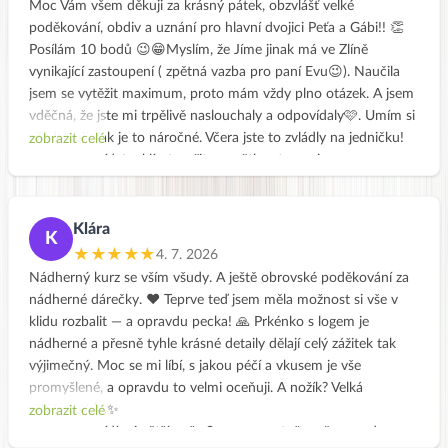
Moc Vám všem děkuji za krásný pátek, obzvlášť velké
poděkování, obdiv a uznání pro hlavní dvojici Peťa a Gábi!! 👏
Posílám 10 bodů 😉😁Myslím, že Jíme jinak má ve Zlíně
vynikající zastoupení ( zpětná vazba pro paní Evu😉). Naučila
jsem se vytěžit maximum, proto mám vždy plno otázek. A jsem
vděčná, že jste mi trpělivě naslouchaly a odpovídaly🩷. Umím si
představit, jak je to náročné. Včera jste to zvládly na jedničku!
zobrazit celé
Fotit, odpovídat, uklízet, vařit, vysvětlovat, na nic
nezapomenout, sledovat čas, všechno stihnout, nedat najevo
únavu a usmívat se na nás 💯👏👏👏🩷Dárková taštička je
úžasná🙌Těším se na svůj první zeleninový vývar. Škoda, že jsem
Klára
K
si ten tvůj, Peti, včera nevyfotila. Ale můžete mi poslat některá
★★★★★
4. 7. 2026
fotku, až ho budete vařit 🙏🏻 děkuju.
Nádherný kurz se vším všudy. A ještě obrovské poděkování za
nádherné dárečky. ❤️ Teprve teď jsem měla možnost si vše v
klidu rozbalit — a opravdu pecka! 🙏 Prkénko s logem je
nádherné a přesně tyhle krásné detaily dělají celý zážitek tak
výjimečný. Moc se mi líbí, s jakou péčí a vkusem je vše
promyšlené, a opravdu to velmi oceňuji. A nožík? Velká
vděčnost! 🔪✨
zobrazit celé
Určitě si pořídím i větší nože Samura, protože mě opravdu