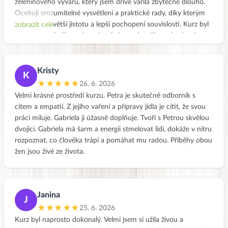
zeleninového vývaru, který jsem dříve vařila zbytečně dlouho.
Oceňuji srozumitelné vysvětlení a praktické rady, díky kterým
jsem získala větší jistotu a lepší pochopení souvislostí. Kurz byl
zobrazit celé
pro mě velmi přínosný a odnesla jsem si z něj mnoho inspirace
do každodenní praxe. 😊
Kristy
K
★★★★★
26. 6. 2026
Velmi krásné prostředí kurzu. Petra je skutečně odborník s
citem a empatií. Z jejího vaření a přípravy jídla je cítit, že svou
práci miluje. Gabriela ji úžasně doplňuje. Tvoří s Petrou skvělou
dvojici. Gabriela má šarm a energii stmelovat lidi, dokáže v nitru
rozpoznat, co člověka trápí a pomáhat mu radou. Příběhy obou
žen jsou živé ze života.
Janina
J
★★★★★
25. 6. 2026
Kurz byl naprosto dokonalý. Velmi jsem si užila živou a