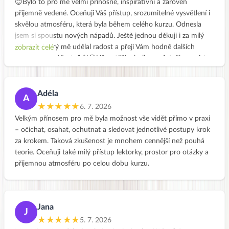
😊Bylo to pro mě velmi přínosné, inspirativní a zároveň
příjemně vedené. Oceňuji Váš přístup, srozumitelné vysvětlení i
skvělou atmosféru, která byla během celého kurzu. Odnesla
jsem si spoustu nových nápadů. Ještě jednou děkuji i za milý
dáreček, který mě udělal radost a přeji Vám hodně dalších
zobrazit celé
spokojených účastníků!😊Už se těším holky na fotečky, co jste
dobrého uvařily👍Hezký víkend
Adéla
A
★★★★★
6. 7. 2026
Velkým přínosem pro mě byla možnost vše vidět přímo v praxi
– očichat, osahat, ochutnat a sledovat jednotlivé postupy krok
za krokem. Taková zkušenost je mnohem cennější než pouhá
teorie. Oceňuji také milý přístup lektorky, prostor pro otázky a
příjemnou atmosféru po celou dobu kurzu.
Jana
J
★★★★★
5. 7. 2026