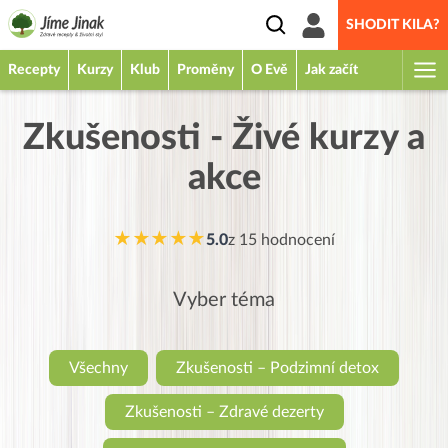
SHODIT KILA?
Recepty
Kurzy
Klub
Proměny
O Evě
Jak začít
Zkušenosti - Živé kurzy a
akce
★★★★★
5.0
z
15
hodnocení
Vyber téma
Všechny
Zkušenosti – Podzimní detox
Zkušenosti – Zdravé dezerty