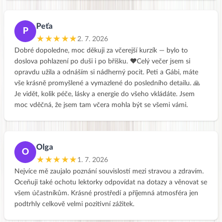
nadchly.
Peťa
P
★★★★★
2. 7. 2026
Dobré dopoledne, moc děkuji za včerejší kurzík — bylo to
doslova pohlazení po duši i po bříšku. ❤️Celý večer jsem si
opravdu užila a odnáším si nádherný pocit. Peti a Gábi, máte
vše krásně promyšlené a vymazlené do posledního detailu. 🙏
Je vidět, kolik péče, lásky a energie do všeho vkládáte. Jsem
moc vděčná, že jsem tam včera mohla být se všemi vámi.
Olga
O
★★★★★
1. 7. 2026
Nejvíce mě zaujalo poznání souvislostí mezi stravou a zdravím.
Oceňuji také ochotu lektorky odpovídat na dotazy a věnovat se
všem účastníkům. Krásné prostředí a příjemná atmosféra jen
podtrhly celkově velmi pozitivní zážitek.