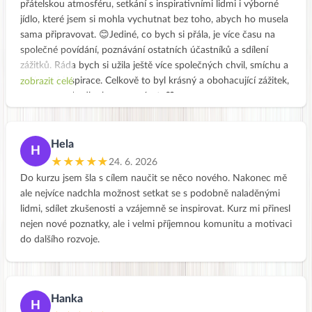
přátelskou atmosféru, setkání s inspirativními lidmi i výborné
jídlo, které jsem si mohla vychutnat bez toho, abych ho musela
sama připravovat. 😊Jediné, co bych si přála, je více času na
společné povídání, poznávání ostatních účastníků a sdílení
zážitků. Ráda bych si užila ještě více společných chvil, smíchu a
vzájemné inspirace. Celkově to byl krásný a obohacující zážitek,
zobrazit celé
na který budu dlouho vzpomínat. ❤️
Hela
H
★★★★★
24. 6. 2026
Do kurzu jsem šla s cílem naučit se něco nového. Nakonec mě
ale nejvíce nadchla možnost setkat se s podobně naladěnými
lidmi, sdílet zkušenosti a vzájemně se inspirovat. Kurz mi přinesl
nejen nové poznatky, ale i velmi příjemnou komunitu a motivaci
do dalšího rozvoje.
Hanka
H