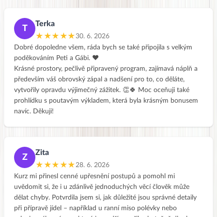
Terka
T
★★★★★
30. 6. 2026
Dobré dopoledne všem, ráda bych se také připojila s velkým
poděkováním Peti a Gábi. ❤️
Krásné prostory, pečlivě připravený program, zajímavá náplň a
především váš obrovský zápal a nadšení pro to, co děláte,
vytvořily opravdu výjimečný zážitek. 👏🍀 Moc oceňuji také
prohlídku s poutavým výkladem, která byla krásným bonusem
navíc. Děkuji!
Zita
Z
★★★★★
28. 6. 2026
Kurz mi přinesl cenné upřesnění postupů a pomohl mi
uvědomit si, že i u zdánlivě jednoduchých věcí člověk může
dělat chyby. Potvrdila jsem si, jak důležité jsou správné detaily
při přípravě jídel – například u ranní miso polévky nebo