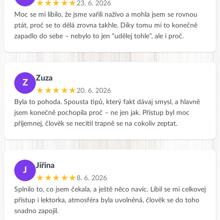
★★★★★
23. 6. 2026
Moc se mi líbilo, že jsme vařili naživo a mohla jsem se rovnou
ptát, proč se to dělá zrovna takhle. Díky tomu mi to konečně
zapadlo do sebe – nebylo to jen “udělej tohle”, ale i proč.
Zuza
Z
★★★★★
20. 6. 2026
Byla to pohoda. Spousta tipů, který fakt dávaj smysl, a hlavně
jsem konečně pochopila proč – ne jen jak. Přístup byl moc
příjemnej, člověk se necítil trapně se na cokoliv zeptat.
Jiřina
J
★★★★★
8. 6. 2026
Splnilo to, co jsem čekala, a ještě něco navíc. Líbil se mi celkovej
přístup i lektorka, atmosféra byla uvolněná, člověk se do toho
snadno zapojil.