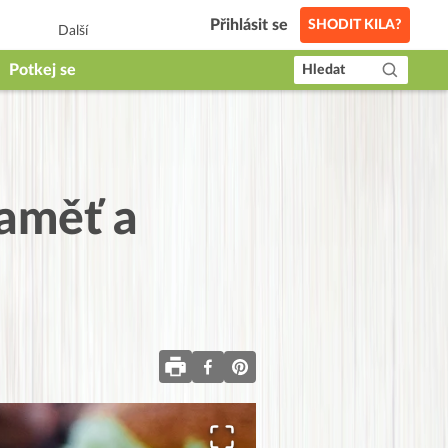
Přihlásit se
SHODIT KILA?
Další
Potkej se
Hledat
paměť a