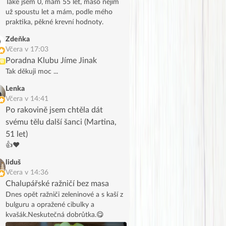
Také jsem 0, mám 55 let, maso nejím
už spoustu let a mám, podle mého
praktika, pěkné krevní hodnoty.
Zdeňka
Včera v 17:03
Poradna Klubu Jíme Jinak
UB
Tak děkuji moc ...
Lenka
Včera v 14:41
Po rakovině jsem chtěla dát
svému tělu další šanci (Martina,
51 let)
👍❤️
liduš
Včera v 14:36
Chalupářské ražničí bez masa
Dnes opět ražniči zeleninové a s kaší z
bulguru a opražené cibulky a
kvašák.Neskutečná dobrůtka.😋