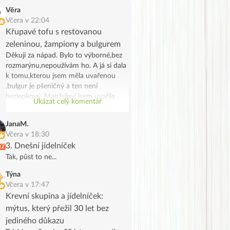
Věra
Včera v 22:04
Křupavé tofu s restovanou
zeleninou, žampiony a bulgurem
Děkuji za nápad. Bylo to výborné,bez
rozmarýnu,nepoužívám ho. A já si dala
k tomu,kterou jsem měla uvařenou
,bulgur je pšeničný a ten není
bezlepkový. Manželovi jsem uvařila
Ukázat celý komentář
bramborové noky .Bylo to chutné a
syté jídlo,já jsem potřebovala
JanaM.
spotřebovat žampiony a tak se stalo.
Včera v 18:30
Děkuji, manžel na tofu říkal že vypadá
3. Dnešní jídelníček
RZ
jak škvarky,měla jsem marinované a
Tak, půst to ne...
ochutila jsem ho trochu Tamaris.
Týna
Včera v 17:47
Krevní skupina a jídelníček:
mýtus, který přežil 30 let bez
jediného důkazu