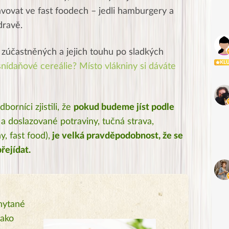
avovat ve fast foodech – jedli hamburgery a
dravě.
 zúčastněných a jejich touhu po sladkých
KL
nídaňové cereálie? Místo vlákniny si dáváte
orníci zjistili, že
pokud budeme jíst podle
ti a doslazované potraviny, tučná strava,
, fast food),
je velká pravděpodobnost, že se
řejídat.
hytané
jako