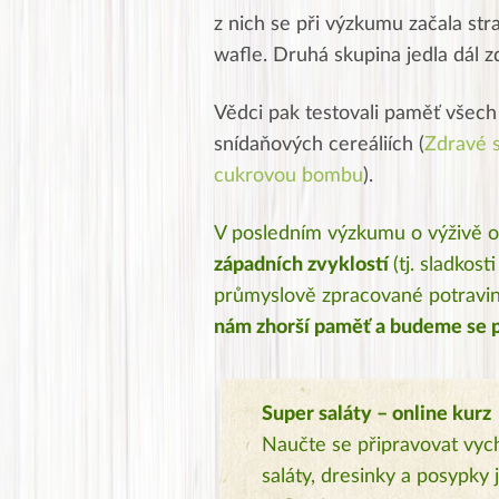
z nich se při výzkumu začala str
wafle. Druhá skupina jedla dál z
Vědci pak testovali paměť všech
snídaňových cereáliích (
Zdravé s
cukrovou bombu
).
V posledním výzkumu o výživě odb
západních zvyklostí
(tj. sladkos
průmyslově zpracované potraviny
nám zhorší paměť a budeme se p
Super saláty – online kurz
Naučte se připravovat vyc
saláty, dresinky a posypky 