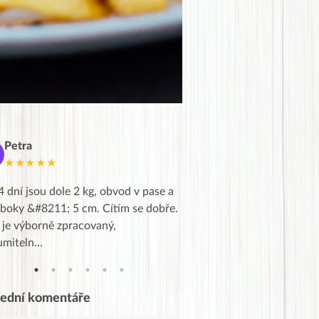
Petra
Marie
M
★★★★★
★★★★★
4 dní jsou dole 2 kg, obvod v pase a
Dnes jsem to konečně vytáh
 boky &#8211; 5 cm. Cítím se dobře.
zapadlé pošty a poslechla j
 je výborně zpracovaný,
videa od EVY. Koho by nepř
umiteln…
tahl…
lední komentáře