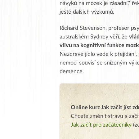
návyků na mozek je zásadní,“ ře
ještě dalších výzkumů.
Richard Stevenson, profesor psy
australském Sydney věří, že
vlá
vlivu na kognitivní funkce moz
Nezdravé jídlo vede k přejídání,
nemoci souvisí se sníženým výk
demence.
Online kurz Jak začít jíst z
Chcete změnit stravu a začít
Jak začít pro začátečníky
(z