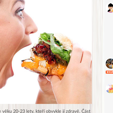
KU
věku 20-23 lety, kteří obvykle jí zdravě. Část