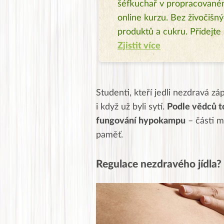
šéfkuchař v propracovan
online kurzu. Bez živočišn
produktů a cukru. Přidejte 
Zjistit více
Studenti, kteří jedli nezdravá záp
i když už byli sytí.
Podle vědců to
fungování hypokampu
– části m
paměť.
Regulace nezdravého jídla?