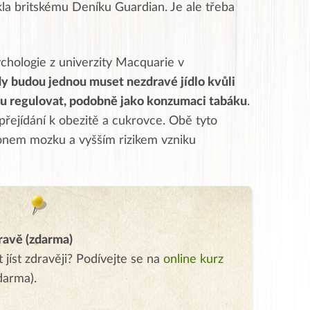
kla britskému Deníku Guardian. Je ale třeba
chologie z univerzity Macquarie v
dy budou jednou muset nezdravé jídlo kvůli
ku regulovat, podobně jako konzumaci tabáku
.
 přejídání k obezitě a cukrovce. Obě tyto
onem mozku a vyšším rizikem vzniku
dravě (zdarma)
 jíst zdravěji? Podívejte se na
online kurz
darma).