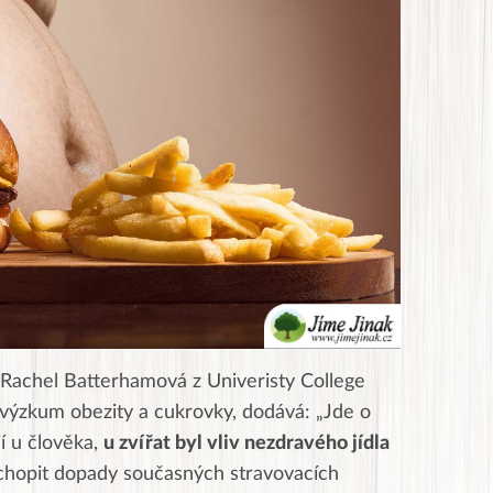
i. Rachel Batterhamová z Univeristy College
a výzkum obezity a cukrovky, dodává: „Jde o
í u člověka,
u zvířat byl vliv nezdravého jídla
chopit dopady současných stravovacích