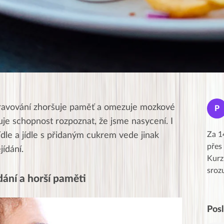
Jana
travování zhoršuje paměť a omezuje mozkové
J
P
★★★★★
ňuje schopnost rozpoznat, že jsme nasycení. I
Moc Vám všem děkuji za krásný pátek,
Za 1
dle a jídle s přidaným cukrem vede jinak
obzvlášť velké poděkování, obdiv a
přes
jídání.
uznání pro hlavní dvojici Peťa a Gábi!! 👏
Kurz
Posílá…
sroz
dání a horší paměti
Pos