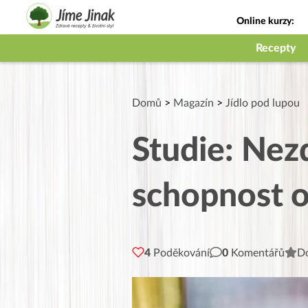
Online kurzy:
Jak na babičky
Recepty
Domů
>
Magazín
>
Jídlo pod lupou
Studie: Nez
schopnost o
4
Poděkování
0
Komentářů
Do