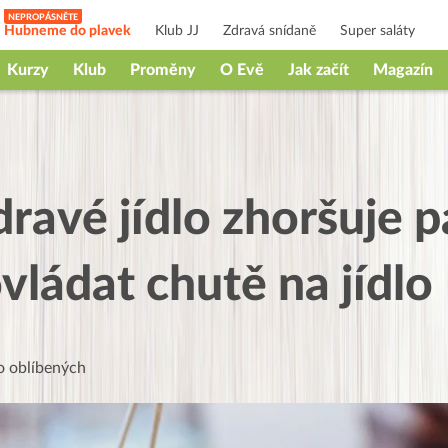
Hubneme do plavek
Klub JJ
Zdravá snídaně
Super saláty
Kurzy
Klub
Proměny
O Evě
Jak začít
Magazín
dravé jídlo zhoršuje 
vládat chutě na jídlo
 oblíbených