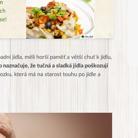
ém
ých
se!
adní jídla, měli horší paměť a větší chuť k jídlu,
 naznačuje, že tučná a sladká jídla poškozují
ozku, která má na starost touhu po jídle a