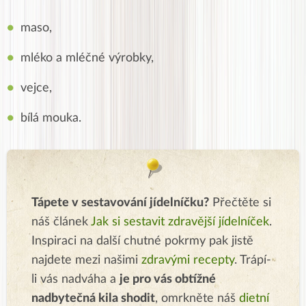
maso,
mléko a mléčné výrobky,
vejce,
bílá mouka.
Tápete v sestavování jídelníčku?
Přečtěte si
náš článek
Jak si sestavit zdravější jídelníček
.
Inspiraci na další chutné pokrmy pak jistě
najdete mezi našimi
zdravými recepty
. Trápí-
li vás nadváha a
je pro vás obtížné
nadbytečná kila shodit
, omrkněte náš
dietní