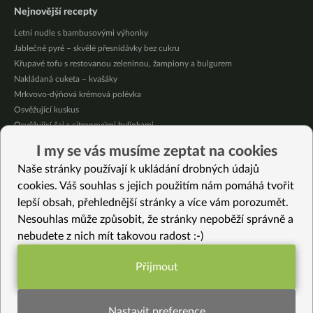
Nejnovější recepty
Letní nudle s bambusovými výhonky
Jablečné pyré – skvělé přesnídávky bez cukru
Křupavé tofu s restovanou zeleninou, žampiony a bulgurem
Nakládaná cuketa – kvašáky
Mrkvovo-dýňová krémová polévka
Osvěžující kuskus
Osvěžující čaj s citronovými bylinkami
Nepečený jablečný dort s rybízem
I my se vás musíme zeptat na cookies
Čokoládové muffiny s mangovým krémem
Naše stránky používají k ukládání drobných údajů
Meruňky a jablka v citrónovém želé
cookies. Váš souhlas s jejich použitím nám pomáhá tvořit
lepší obsah, přehlednější stránky a více vám porozumět.
Vybrané recepty
Nesouhlas může způsobit, že stránky nepoběží správně a
Zeleninové rizoto: Recept krok za krokem
nebudete z nich mít takovou radost :-)
Kari krémová polévka
Lilkové půlměsíčky
Přijmout
Velikonoční “tvarohový” beránek
Funkční nastavení potřebujeme (vždy
Veganský „rybí“ salát
aktivní)
Perský salát
Nastavit preference