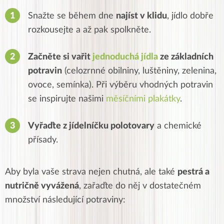
Snažte se během dne
najíst v klidu
, jídlo dobře
rozkousejte a až pak spolkněte.
Začněte si vařit
jednoduchá jídla
ze základních
potravin
(celozrnné obilniny, luštěniny, zelenina,
ovoce, semínka). Při výběru vhodných potravin
se inspirujte našimi
měsíčními plakátky
.
Vyřaďte z jídelníčku polotovary
a chemické
přísady.
Aby byla vaše strava nejen chutná, ale také
pestrá a
nutričně vyvážená
, zařaďte do něj v dostatečném
množství následující potraviny: