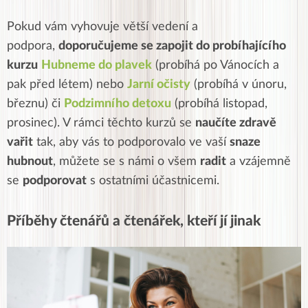
Pokud vám vyhovuje větší vedení a
podpora,
doporučujeme se zapojit do probíhajícího
kurzu
Hubneme do plavek
(probíhá po Vánocích a
pak před létem) nebo
Jarní očisty
(probíhá v únoru,
březnu) či
Podzimního detoxu
(probíhá listopad,
prosinec). V rámci těchto kurzů se
naučíte zdravě
vařit
tak, aby vás to podporovalo ve vaší
snaze
hubnout
, můžete se s námi o všem
radit
a vzájemně
se
podporovat
s ostatními účastnicemi.
Příběhy čtenářů a čtenářek, kteří jí jinak