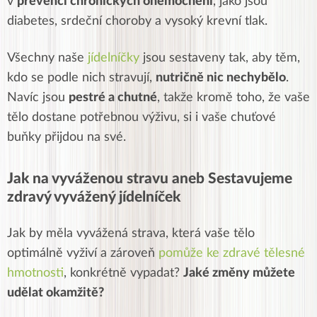
v
prevenci chronických onemocnění
, jako jsou
diabetes, srdeční choroby a vysoký krevní tlak.
Všechny naše
jídelníčky
jsou sestaveny tak, aby těm,
kdo se podle nich stravují,
nutričně nic nechybělo
.
Navíc jsou
pestré a chutné
, takže kromě toho, že vaše
tělo dostane potřebnou výživu, si i vaše chuťové
buňky přijdou na své.
Jak na vyváženou stravu aneb Sestavujeme
zdravý vyvážený jídelníček
Jak by měla vyvážená strava, která vaše tělo
optimálně vyživí a zároveň
pomůže ke zdravé tělesné
hmotnosti
, konkrétně vypadat?
Jaké změny můžete
udělat okamžitě?