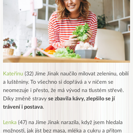
Kateřinu
(32)
Jíme Jinak naučilo milovat zeleninu, obilí
a luštěniny. To všechno si dopřává a v ničem se
neomezuje i přesto, že má vývod na tlustém střevě.
Díky změně stravy
se zbavila kávy, zlepšilo se jí
trávení i postava
.
Lenka
(47) n
a Jíme Jinak narazila, když jsem hledala
možnosti, jak jíst bez masa, mléka a cukru a přitom