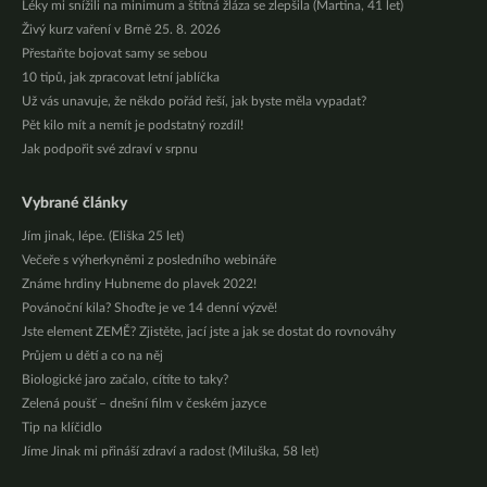
Léky mi snížili na minimum a štítná žláza se zlepšila (Martina, 41 let)
Živý kurz vaření v Brně 25. 8. 2026
Přestaňte bojovat samy se sebou
10 tipů, jak zpracovat letní jablíčka
Už vás unavuje, že někdo pořád řeší, jak byste měla vypadat?
Pět kilo mít a nemít je podstatný rozdíl!
Jak podpořit své zdraví v srpnu
Vybrané články
Jím jinak, lépe. (Eliška 25 let)
Večeře s výherkyněmi z posledního webináře
Známe hrdiny Hubneme do plavek 2022!
Povánoční kila? Shoďte je ve 14 denní výzvě!
Jste element ZEMĚ? Zjistěte, jací jste a jak se dostat do rovnováhy
Průjem u dětí a co na něj
Biologické jaro začalo, cítíte to taky?
Zelená poušť – dnešní film v českém jazyce
Tip na klíčidlo
Jíme Jinak mi přináší zdraví a radost (Miluška, 58 let)