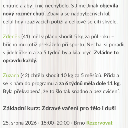
chutně a aby jí nic nechybělo. S Jíme Jinak
objevila
nový rozměr chutí
. Zbavila se nadbytečných kil,
celulitidy i zažívacích potíží a celkově se cítí skvěle.
Zdeněk
(41) měl v plánu shodit 5 kg za půl roku –
břicho mu totiž překáželo při sportu. Nechal si poradit
s jídelníčkem a za 5 týdnů byla kila pryč.
Zvládne to
opravdu každý.
Zuzana
(42)
chtěla shodit 10 kg za 5 měsíců. Přidala
se k nám do programu a
za 6 týdnů měla dole 11 kg
.
Byla překvapená, že to šlo tak snadno a bez cvičení.
Základní kurz: Zdravé vaření pro tělo i duši
25. srpna 2026 · 15:00–20:00 · Brno
Rezervovat