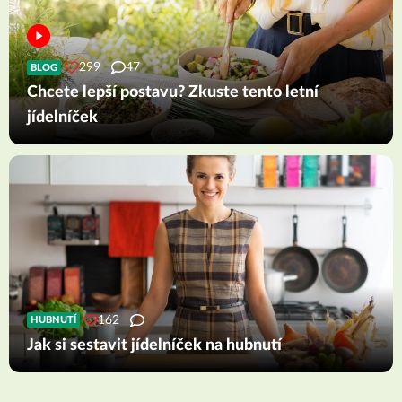
299
47
BLOG
Chcete lepší postavu? Zkuste tento letní
jídelníček
162
HUBNUTÍ
Jak si sestavit jídelníček na hubnutí