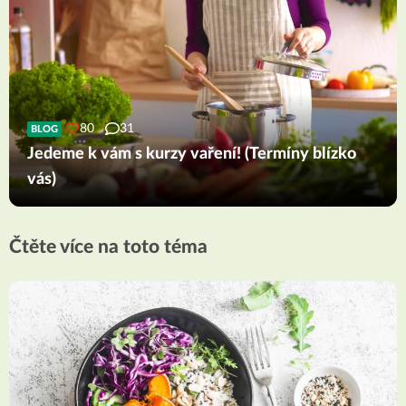
80
31
BLOG
Jedeme k vám s kurzy vaření! (Termíny blízko
vás)
Čtěte více na toto téma