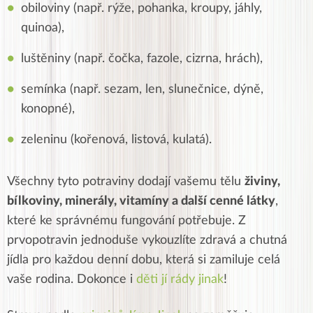
obiloviny (např. rýže, pohanka, kroupy, jáhly,
quinoa),
luštěniny (např. čočka, fazole, cizrna, hrách),
semínka (např. sezam, len, slunečnice, dýně,
konopné),
zeleninu (kořenová, listová, kulatá).
Všechny tyto potraviny dodají vašemu tělu
živiny,
bílkoviny, minerály, vitamíny a další cenné látky
,
které ke správnému fungování potřebuje. Z
prvopotravin jednoduše vykouzlíte zdravá a chutná
jídla pro každou denní dobu, která si zamiluje celá
vaše rodina. Dokonce i
děti jí rády jinak
!