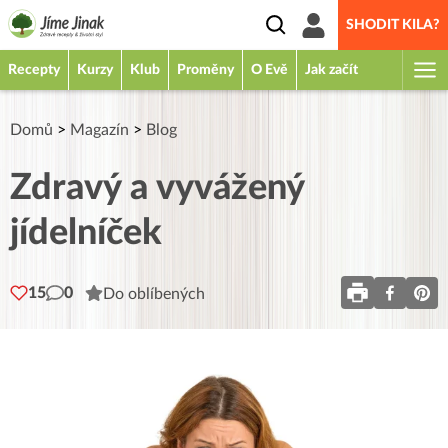
SHODIT KILA?
Recepty
Kurzy
Klub
Proměny
O Evě
Jak začít
Domů
>
Magazín
>
Blog
Zdravý a vyvážený
jídelníček
15
0
Do oblíbených