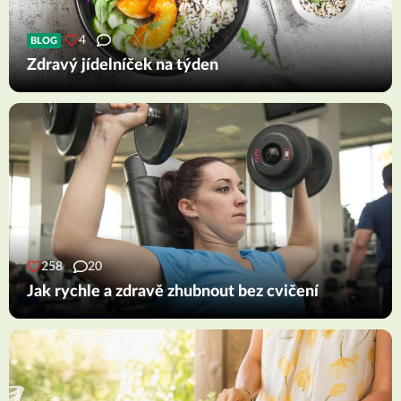
4
BLOG
Zdravý jídelníček na týden
258
20
Jak rychle a zdravě zhubnout bez cvičení