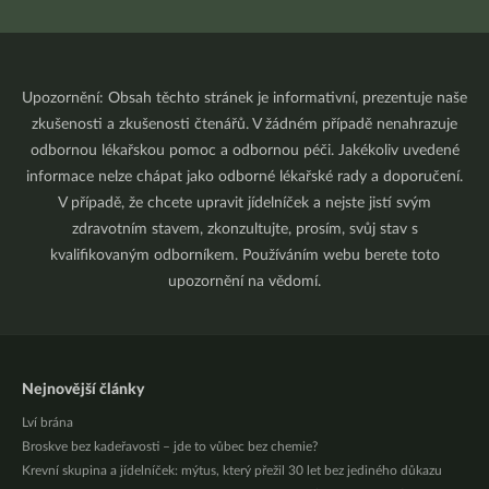
Upozornění: Obsah těchto stránek je informativní, prezentuje naše
zkušenosti a zkušenosti čtenářů. V žádném případě nenahrazuje
odbornou lékařskou pomoc a odbornou péči. Jakékoliv uvedené
informace nelze chápat jako odborné lékařské rady a doporučení.
V případě, že chcete upravit jídelníček a nejste jistí svým
zdravotním stavem, zkonzultujte, prosím, svůj stav s
kvalifikovaným odborníkem. Používáním webu berete toto
upozornění na vědomí.
Nejnovější články
Lví brána
Broskve bez kadeřavosti – jde to vůbec bez chemie?
Krevní skupina a jídelníček: mýtus, který přežil 30 let bez jediného důkazu