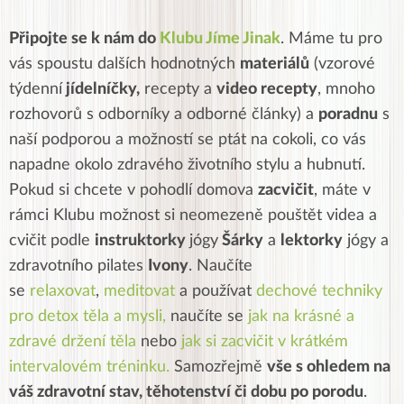
Připojte se k nám do
Klubu Jíme Jinak
. Máme tu pro
vás spoustu dalších hodnotných
materiálů
(vzorové
týdenní
jídelníčky,
recepty a
video recepty
, mnoho
rozhovorů s odborníky a odborné články) a
poradnu
s
naší podporou a možností se ptát na cokoli, co vás
napadne okolo zdravého životního stylu a hubnutí.
Pokud si chcete v pohodlí domova
zacvičit
, máte v
rámci Klubu možnost si neomezeně pouštět videa a
cvičit podle
instruktorky
jógy
Šárky
a
lektorky
jógy a
zdravotního pilates
Ivony
.
N
aučíte
se
relaxovat
,
meditovat
a používat
dechové techniky
pro detox těla a mysli,
naučíte se
jak na krásné a
zdravé držení těla
nebo
jak si zacvičit v krátkém
intervalovém tréninku.
Samozřejmě
vše s ohledem na
váš zdravotní stav, těhotenství či dobu po porodu
.