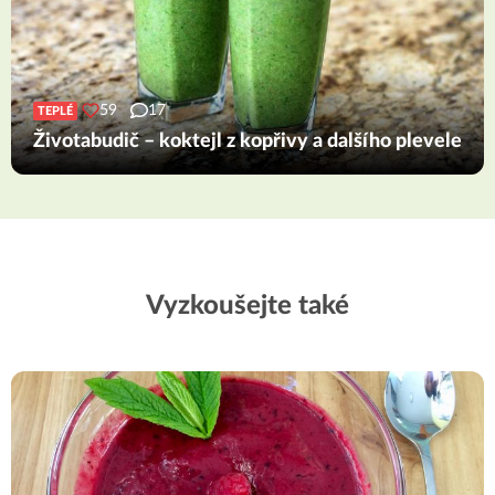
59
17
TEPLÉ
Životabudič – koktejl z kopřivy a dalšího plevele
Vyzkoušejte také