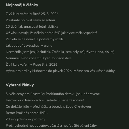
Nejnovější články
Živý kurz vaření v Brně 25. 8. 2026
Přestaňte bojovat samy se sebou
10 tipů, jak zpracovat letní jablíčka
Už vás unavuje, že někdo pořád řeší, jak byste měla vypadat?
Pět kilo mít a nemít je podstatný rozdíl!
Jak podpořit své zdraví v srpnu
Nezměnila jsem jen jídelníček. Změnila jsem celý svůj život. (Jana, 46 let)
Neumírej: Proč chce žít Bryan Johnson déle
Živý kurz vaření v Praze 9. 8. 2026
Výzva pro hrdiny Hubneme do plavek 2026. Máme pro vás krásné dárky!
Vybrané články
Skvělé ceny pro účastníky Podzimního detoxu jsou připravené
Lyžovačka v Jeseníkách – ušetřete 3 tisíce za rodinu!
Co dokáže jídlo – přednáška a beseda s Evou Cikrytovou
Retro: Proč nás pořád šidí II.
Zdravý jídelníček pro ženy
Proč rozhodně nepodceňovat časté a nepřetržité pálení žáhy