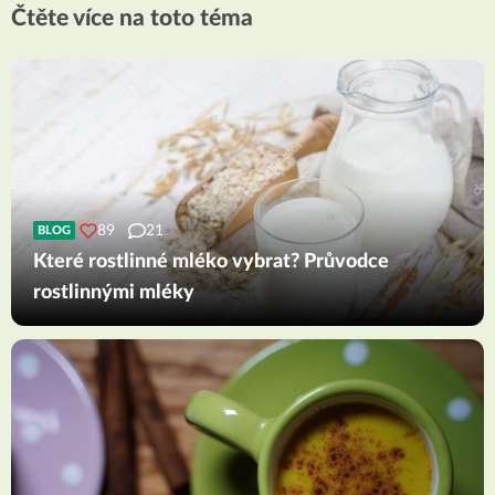
Čtěte více na toto téma
89
21
BLOG
Které rostlinné mléko vybrat? Průvodce
rostlinnými mléky