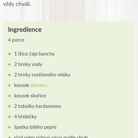
vždy chválí.
Ingredience
4 porce
1 lžíce čaje bancha
2 hrnky vody
2 hrnky rostlinného mléka
kousek
zázvoru
kousek skořice
2 tobolky kardamomu
4 hřebíčky
špetka bílého pepře
slad nebo rýžový sirup podle chuti