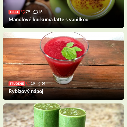
79
16
TEPLÉ
Mandlové kurkuma latte s vanilkou
19
4
STUDENÉ
Rybízový nápoj