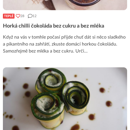
28
12
TEPLÉ
Horká chilli čokoláda bez cukru a bez mléka
Když na vás v tomhle počasí přijde chuť dát si něco sladkého
a pikantního na zahřátí, zkuste domácí horkou čokoládu.
Samozřejmě bez mléka a bez cukru. Urči
...