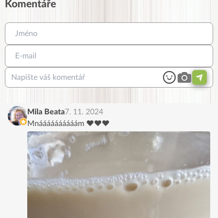
Komentáře
Mila Beata
7. 11. 2024
Mnáááááááááám ❤️❤️❤️