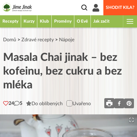
SHODIT KILA?
Recepty
Kurzy
Klub
Proměny
O Evě
Jak začít
Domů
>
Zdravé recepty
>
Nápoje
Masala Chai jinak – bez
kofeinu, bez cukru a bez
mléka
24
5
Do oblíbených
Uvařeno