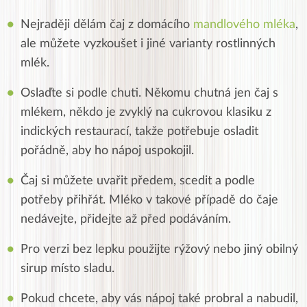
Nejraději dělám čaj z domácího
mandlového mléka
,
ale můžete vyzkoušet i jiné varianty rostlinných
mlék.
Oslaďte si podle chuti. Někomu chutná jen čaj s
mlékem, někdo je zvyklý na cukrovou klasiku z
indických restaurací, takže potřebuje osladit
pořádně, aby ho nápoj uspokojil.
Čaj si můžete uvařit předem, scedit a podle
potřeby přihřát. Mléko v takové případě do čaje
nedávejte, přidejte až před podáváním.
Pro verzi bez lepku použijte rýžový nebo jiný obilný
sirup místo sladu.
Pokud chcete, aby vás nápoj také probral a nabudil,