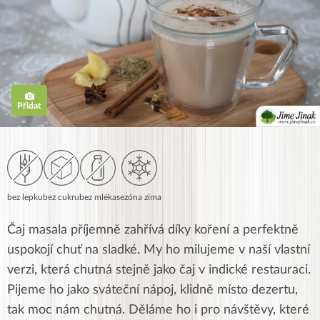
Přidat
bez lepku
bez cukru
bez mléka
sezóna zima
Čaj masala příjemně zahřívá díky koření a perfektně
uspokojí chuť na sladké. My ho milujeme v naší vlastní
verzi, která chutná stejně jako čaj v indické restauraci.
Pijeme ho jako sváteční nápoj, klidně místo dezertu,
tak moc nám chutná. Děláme ho i pro návštěvy, které