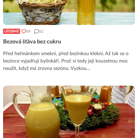
69
52
LÉČEBNÉ
Bezová šťáva bez cukru
Před heřmánkem smekni, před bezinkou klekni. Až tak se o
bezince vyjadřují bylinkáři. Proč si tedy její kouzelnou moc
neužít, když má zrovna sezónu. Vyzkou
...