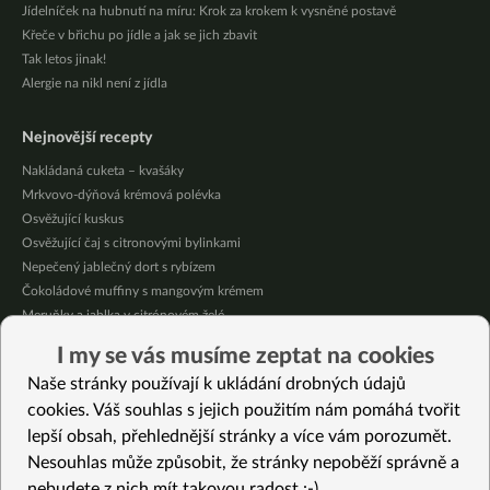
Jídelníček na hubnutí na míru: Krok za krokem k vysněné postavě
Křeče v břichu po jídle a jak se jich zbavit
Tak letos jinak!
Alergie na nikl není z jídla
Nejnovější recepty
Nakládaná cuketa – kvašáky
Mrkvovo-dýňová krémová polévka
Osvěžující kuskus
Osvěžující čaj s citronovými bylinkami
Nepečený jablečný dort s rybízem
Čokoládové muffiny s mangovým krémem
Meruňky a jablka v citrónovém želé
Krémová zeleninová polévka s koprem a vločkami
I my se vás musíme zeptat na cookies
Celozrnná rýže basmati se zeleninou
Naše stránky používají k ukládání drobných údajů
Citrónové muffiny s borůvkovým krémem
cookies. Váš souhlas s jejich použitím nám pomáhá tvořit
lepší obsah, přehlednější stránky a více vám porozumět.
Vybrané recepty
Nesouhlas může způsobit, že stránky nepoběží správně a
Špaldová míchanice
nebudete z nich mít takovou radost :-)