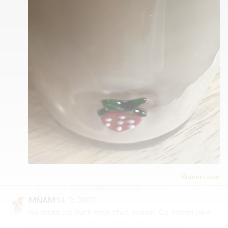
Komentovat
MŇAM
14. 2. 2022
Na tento caj bych mela chut, mnam! Co koreni jako
skorice, zazvor atd. v tehotenstvi? Je mozne