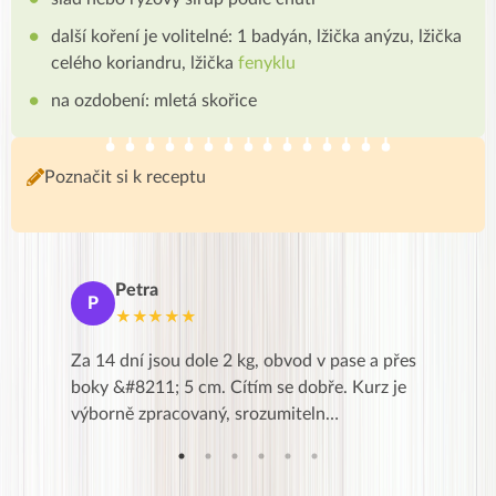
další koření je volitelné: 1 badyán, lžička anýzu, lžička
celého koriandru, lžička
fenyklu
na ozdobení: mletá skořice
Poznačit si k receptu
Petra
Ma
P
M
★★★★★
★
k,
Za 14 dní jsou dole 2 kg, obvod v pase a přes
Dnes jse
znání pro
boky &#8211; 5 cm. Cítím se dobře. Kurz je
zapadlé p
…
výborně zpracovaný, srozumiteln…
od EVY. 