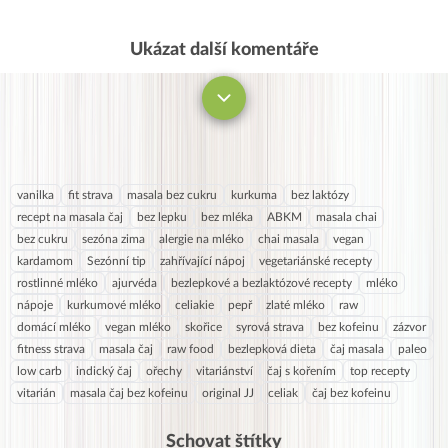
konzumovat? :-).
Ukázat další komentáře
Komentovat
vanilka
fit strava
masala bez cukru
kurkuma
bez laktózy
recept na masala čaj
bez lepku
bez mléka
ABKM
masala chai
bez cukru
sezóna zima
alergie na mléko
chai masala
vegan
kardamom
Sezónní tip
zahřívající nápoj
vegetariánské recepty
rostlinné mléko
ajurvéda
bezlepkové a bezlaktózové recepty
mléko
nápoje
kurkumové mléko
celiakie
pepř
zlaté mléko
raw
domácí mléko
vegan mléko
skořice
syrová strava
bez kofeinu
zázvor
fitness strava
masala čaj
raw food
bezlepková dieta
čaj masala
paleo
low carb
indický čaj
ořechy
vitariánství
čaj s kořením
top recepty
vitarián
masala čaj bez kofeinu
original JJ
celiak
čaj bez kofeinu
Schovat štítky