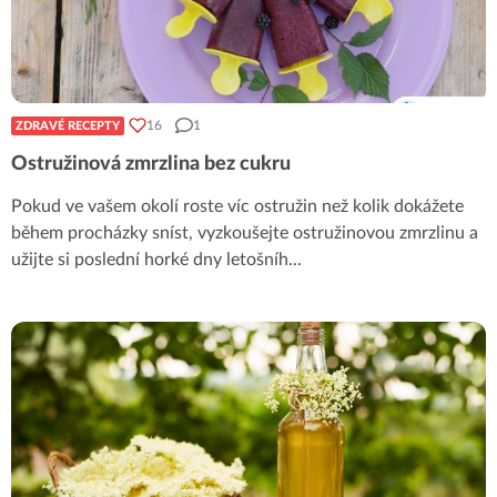
16
1
ZDRAVÉ RECEPTY
Ostružinová zmrzlina bez cukru
Pokud ve vašem okolí roste víc ostružin než kolik dokážete
během procházky sníst, vyzkoušejte ostružinovou zmrzlinu a
užijte si poslední horké dny letošníh
...