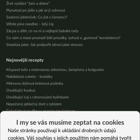
Živé vysílání “Jaro a detox”
Plynatost po jídle a jak se jí vyhnout
Sezónní jídelníček: Co jíst v červenci?
White pine needles – bílý čaj
Zácpa u dětí, co na ni a nejlepší babské rady
Co vám o mase prozradí bílé proužky, tuhost a „gumová“ konzistence?
Steatóza jater: Jak podpořit zdraví jater stravou
Nejnovější recepty
Křupavé tofu s restovanou zeleninou, žampiony a bulgurem
Nakládaná cuketa – kvašáky
Mrkvovo-dýňová krémová polévka
Osvěžující kuskus
Osvěžující čaj s citronovými bylinkami
Nepečený jablečný dort s rybízem
Čokoládové muffiny s mangovým krémem
Meruňky a jablka v citrónovém želé
I my se vás musíme zeptat na cookies
Krémová zeleninová polévka s koprem a vločkami
Naše stránky používají k ukládání drobných údajů
Celozrnná rýže basmati se zeleninou
cookies. Váš souhlas s jejich použitím nám pomáhá tvořit