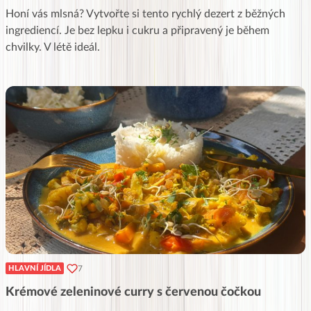
Honí vás mlsná? Vytvořte si tento rychlý dezert z běžných
ingrediencí. Je bez lepku i cukru a připravený je během
chvilky. V létě ideál.
7
HLAVNÍ JÍDLA
Krémové zeleninové curry s červenou čočkou