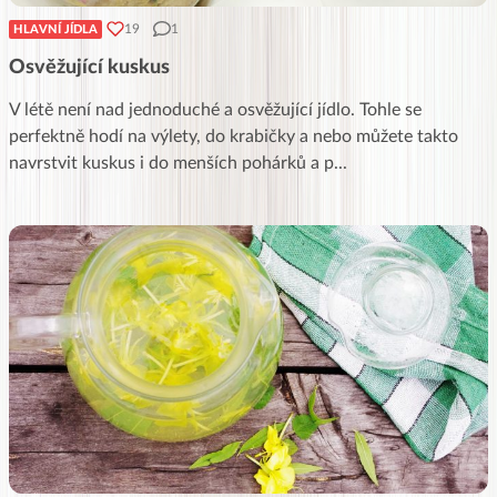
19
1
HLAVNÍ JÍDLA
Osvěžující kuskus
V létě není nad jednoduché a osvěžující jídlo. Tohle se
perfektně hodí na výlety, do krabičky a nebo můžete takto
navrstvit kuskus i do menších pohárků a p
...