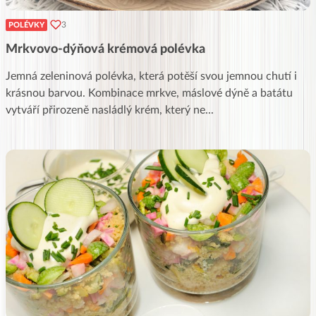
3
POLÉVKY
Mrkvovo-dýňová krémová polévka
Jemná zeleninová polévka, která potěší svou jemnou chutí i
krásnou barvou. Kombinace mrkve, máslové dýně a batátu
vytváří přirozeně nasládlý krém, který ne
...