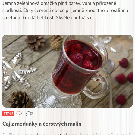
Jemná zeleninová omáčka plná barev, vůní a přirozené
sladkosti. Díky červené čočce příjemně zhoustne a rostlinná
smetana jí dodá hebkost. Skvěle chutná s r
...
3
2
TEPLÉ
Čaj z meduňky a čerstvých malin