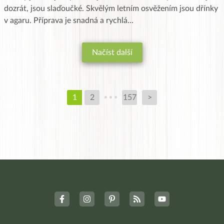
dozrát, jsou slaďoučké. Skvělým letním osvěžením jsou dřínky
v agaru. Příprava je snadná a rychlá
...
Načíst další
1
2
157
>