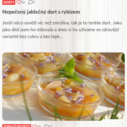
26
5
DORTY
Nepečený jablečný dort s rybízem
Jestli něco osvěží víc než zmrzlina, tak je to tenhle dort. Jako
jako dítě jsem ho milovala a dnes si ho užíváme ve zdravější
variantě bez cukru a bez lepk
...
29
11
ZDRAVÉ RECEPTY