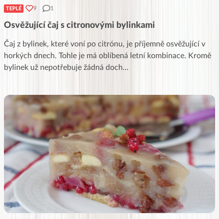
9
1
TEPLÉ
Osvěžující čaj s citronovými bylinkami
Čaj z bylinek, které voní po citrónu, je příjemně osvěžující v
horkých dnech. Tohle je má oblíbená letní kombinace. Kromě
bylinek už nepotřebuje žádná doch
...