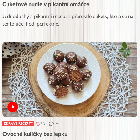
Cuketové nudle v pikantní omáčce
Jednoduchý a pikantní recept z přerostlé cukety, která se na
tento účel hodí perfektně.
53
19
ZDRAVÉ RECEPTY
Ovocné kuličky bez lepku