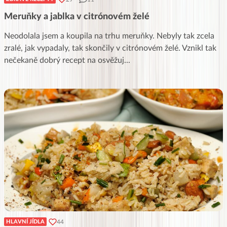
Meruňky a jablka v citrónovém želé
Neodolala jsem a koupila na trhu meruňky. Nebyly tak zcela
zralé, jak vypadaly, tak skončily v citrónovém želé. Vznikl tak
nečekaně dobrý recept na osvěžuj
...
44
HLAVNÍ JÍDLA