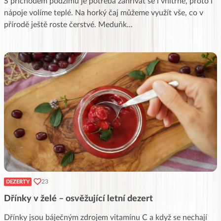
S příchodem podzimu je potřeba zahřívat se i vnitřně, proto i
nápoje volíme teplé. Na horký čaj můžeme využít vše, co v
přírodě ještě roste čerstvé. Meduňk
...
23
DEZERTY
Dřínky v želé – osvěžující letní dezert
Dřínky jsou báječným zdrojem vitamínu C a když se nechají