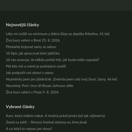
Nejnovější články
Léky mi snížili na minimum a štítná žláza se zlepšila (Martina, 41 let)
Živý kurz vaření v Brně 25. 8. 2026
Přestaňte bojovat samy se sebou
10 tipů, jak zpracovat letní jablíčka
Už vás unavuje, že někdo pořád řeší, jak byste měla vypadat?
Pět kilo mít a nemít je podstatný rozdíl!
Jak podpořit své zdraví v srpnu
Nezměnila jsem jen jídelníček. Změnila jsem celý svůj život. (Jana, 46 let)
Neumírej: Proč chce žít Bryan Johnson déle
Živý kurz vaření v Praze 9. 8. 2026
Vybrané články
Kurz, který málem nebyl. A možná právě proto byl tak výjimečný.
Země na talíři – filmový festival zdarma na Jíme jinak
A co když to nejsou jen slova?