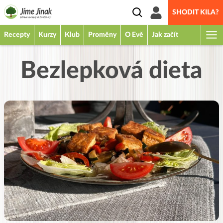
SHODIT KILA?
Recepty
Kurzy
Klub
Proměny
O Evě
Jak začít
Bezlepková dieta