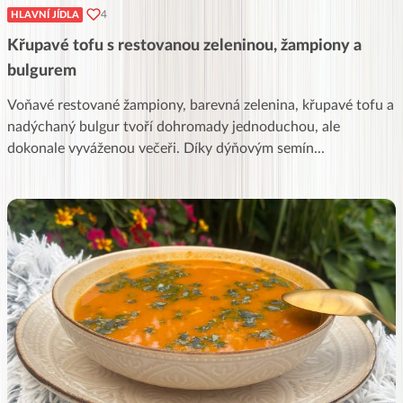
4
HLAVNÍ JÍDLA
Křupavé tofu s restovanou zeleninou, žampiony a
bulgurem
Voňavé restované žampiony, barevná zelenina, křupavé tofu a
nadýchaný bulgur tvoří dohromady jednoduchou, ale
dokonale vyváženou večeři. Díky dýňovým semín
...