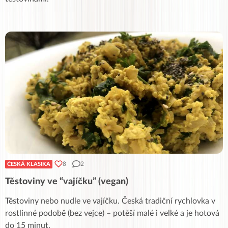
8
2
ČESKÁ KLASIKA
Těstoviny ve “vajíčku” (vegan)
Těstoviny nebo nudle ve vajíčku. Česká tradiční rychlovka v
rostlinné podobě (bez vejce) – potěší malé i velké a je hotová
do 15 minut.