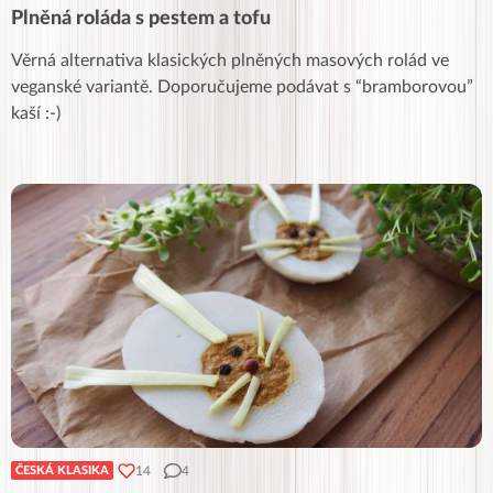
Plněná roláda s pestem a tofu
Věrná alternativa klasických plněných masových rolád ve
veganské variantě. Doporučujeme podávat s “bramborovou”
kaší :-)
14
4
ČESKÁ KLASIKA