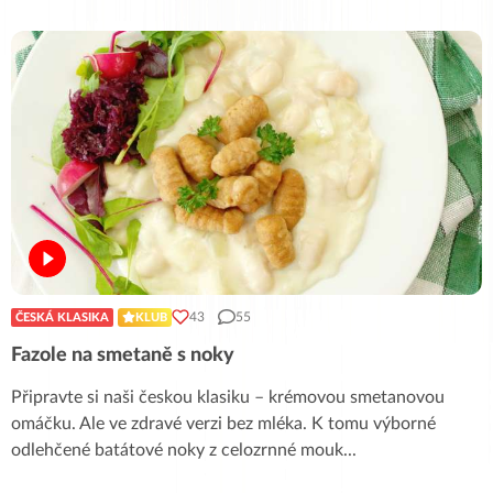
43
55
ČESKÁ KLASIKA
KLUB
Fazole na smetaně s noky
Připravte si naši českou klasiku – krémovou smetanovou
omáčku. Ale ve zdravé verzi bez mléka. K tomu výborné
odlehčené batátové noky z celozrnné mouk
...