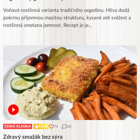
Voňavá rostlinná varianta tradičního segedínu. Hlíva dodá
pokrmu příjemnou masitou strukturu, kysané zelí svěžest a
rostlinná smetana jemnost. Recept je je
...
74
18
ČESKÁ KLASIKA
KLUB
Zdravý smažák bez sýra