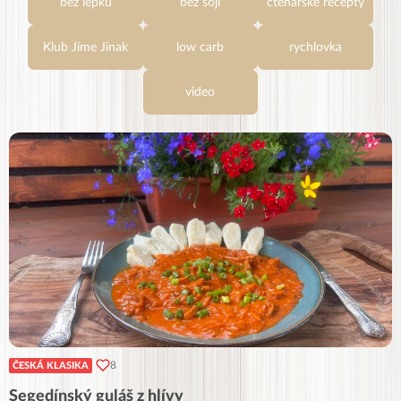
bez lepku
bez sóji
čtenářské recepty
Klub Jíme Jinak
low carb
rychlovka
video
8
ČESKÁ KLASIKA
Segedínský guláš z hlívy