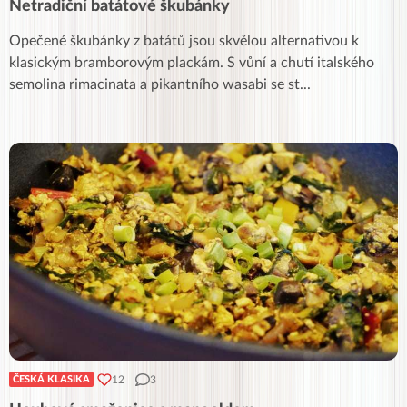
Netradiční batátové škubánky
Opečené škubánky z batátů jsou skvělou alternativou k
klasickým bramborovým plackám. S vůní a chutí italského
semolina rimacinata a pikantního wasabi se st
...
12
3
ČESKÁ KLASIKA