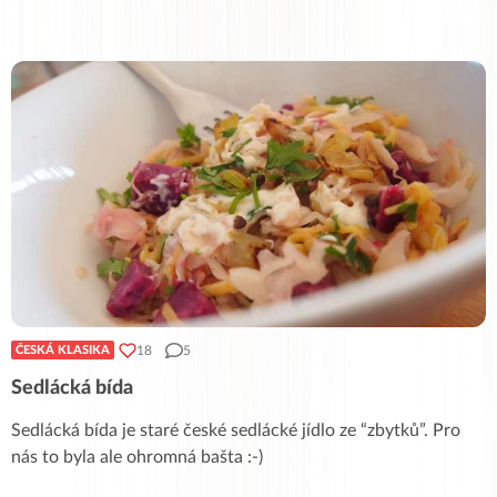
18
5
ČESKÁ KLASIKA
Sedlácká bída
Sedlácká bída je staré české sedlácké jídlo ze “zbytků”. Pro
nás to byla ale ohromná bašta :-)