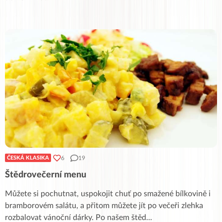
6
19
ČESKÁ KLASIKA
Štědrovečerní menu
Můžete si pochutnat, uspokojit chuť po smažené bílkovině i
bramborovém salátu, a přitom můžete jít po večeři zlehka
rozbalovat vánoční dárky. Po našem štěd
...