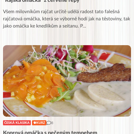
“Rajská omáčka” z červené řepy
Všem milovníkům rajčat určitě udělá radost tato falešná
rajčatová omáčka, která se výborně hodí jak na těstoviny, tak
jako omáčka ke knedlíkům a seitanu. P
...
8
ČESKÁ KLASIKA
KURZ
Koprová omáčka s pečeným tempehem