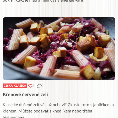
pokrm když je hlad a není čas a energie vařit.
3
2
ČESKÁ KLASIKA
Křenové červené zelí
Klasické dušené zelí vás už nebaví? Zkuste toto s jablíčkem a
křenem. Můžete podávat s knedlíkem nebo třeba
těstovinami.