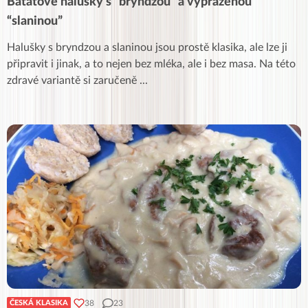
Batátové halušky s “bryndzou” a vypraženou
“slaninou”
Halušky s bryndzou a slaninou jsou prostě klasika, ale lze ji
připravit i jinak, a to nejen bez mléka, ale i bez masa. Na této
zdravé variantě si zaručeně
...
38
23
ČESKÁ KLASIKA