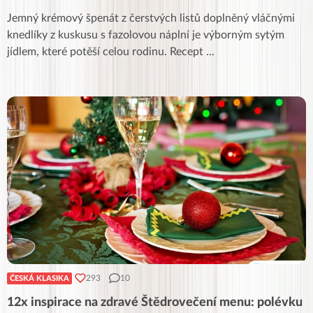
Jemný krémový špenát z čerstvých listů doplněný vláčnými
knedlíky z kuskusu s fazolovou náplní je výborným sytým
jídlem, které potěší celou rodinu. Recept
...
293
10
ČESKÁ KLASIKA
12x inspirace na zdravé Štědrovečení menu: polévku