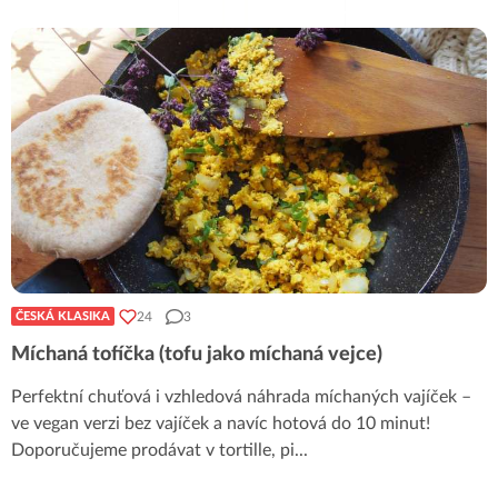
24
3
ČESKÁ KLASIKA
Míchaná tofíčka (tofu jako míchaná vejce)
Perfektní chuťová i vzhledová náhrada míchaných vajíček –
ve vegan verzi bez vajíček a navíc hotová do 10 minut!
Doporučujeme prodávat v tortille, pi
...