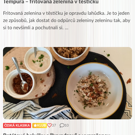
Tempura – fritovaná zelenina v těstíčku
Fritovaná zelenina v těstíčku je opravdu lahůdka. Je to jeden
ze způsobů, jak dostat do odpůrců zeleniny zeleninu tak, aby
si to nevšimli a pochutnali si.
...
37
10
ČESKÁ KLASIKA
KLUB