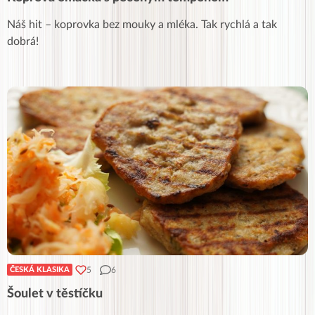
Náš hit – koprovka bez mouky a mléka. Tak rychlá a tak
dobrá!
5
6
ČESKÁ KLASIKA
Šoulet v těstíčku