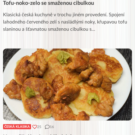
Tofu-noko-zelo se smaženou cibulkou
Klasická česká kuchyně v trochu jiném provedení. Spojení
lahodného červeného zelí s nasládlými noky, křupavou tofu
slaninou a šťavnatou smaženou cibulkou s
...
25
16
ČESKÁ KLASIKA