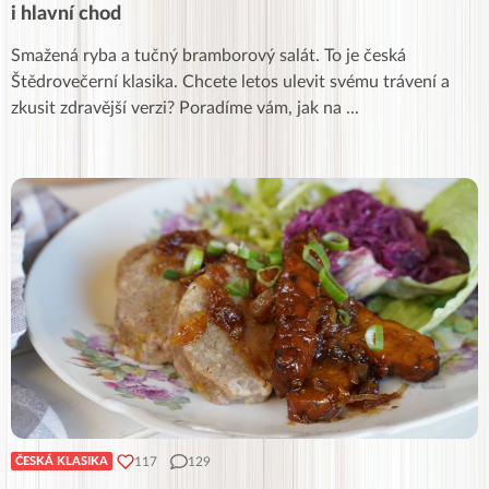
i hlavní chod
Smažená ryba a tučný bramborový salát. To je česká
Štědrovečerní klasika. Chcete letos ulevit svému trávení a
zkusit zdravější verzi? Poradíme vám, jak na
...
117
129
ČESKÁ KLASIKA