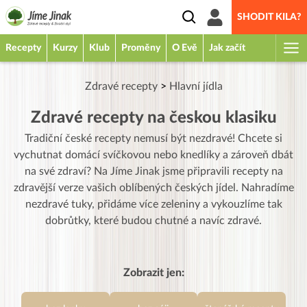
SHODIT KILA?
Recepty
Kurzy
Klub
Proměny
O Evě
Jak začít
Zdravé recepty
>
Hlavní jídla
Zdravé recepty na českou klasiku
Tradiční české recepty nemusí být nezdravé! Chcete si
vychutnat domácí svíčkovou nebo knedlíky a zároveň dbát
na své zdraví? Na Jíme Jinak jsme připravili recepty na
zdravější verze vašich oblíbených českých jídel. Nahradíme
nezdravé tuky, přidáme více zeleniny a vykouzlíme tak
dobrůtky, které budou chutné a navíc zdravé.
Zobrazit jen: