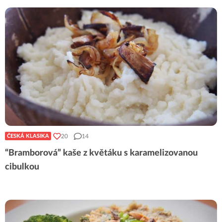
20
14
ČESKÁ KLASIKA
“Bramborová” kaše z květáku s karamelizovanou
cibulkou