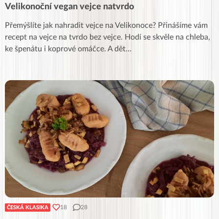
Velikonoční vegan vejce natvrdo
Přemýšlíte jak nahradit vejce na Velikonoce? Přinášíme vám
recept na vejce na tvrdo bez vejce. Hodí se skvěle na chleba,
ke špenátu i koprové omáčce. A dět
...
18
28
ČESKÁ KLASIKA