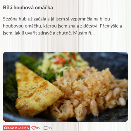
Bílá houbová omáčka
Sezóna hub už začala a já jsem si vzpomněla na bílou
houbovou omáčku, kterou jsem znala z dětství. Přemýšlela
jsem, jak ji uvařit zdravě a chutně. Musím ří
...
85
19
ČESKÁ KLASIKA