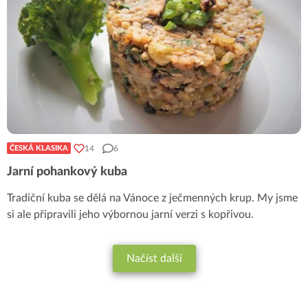
14
6
ČESKÁ KLASIKA
Jarní pohankový kuba
Tradiční kuba se dělá na Vánoce z ječmenných krup. My jsme
si ale připravili jeho výbornou jarní verzi s kopřivou.
Načíst další