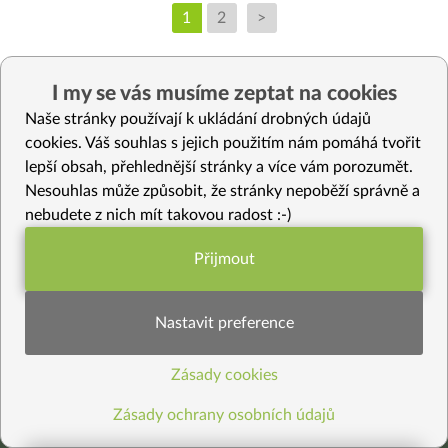
1
2
>
I my se vás musíme zeptat na cookies
Naše stránky používají k ukládání drobných údajů
cookies. Váš souhlas s jejich použitím nám pomáhá tvořit
lepší obsah, přehlednější stránky a více vám porozumět.
Nesouhlas může způsobit, že stránky nepoběží správně a
nebudete z nich mít takovou radost :-)
Přijmout
Funkční nastavení potřebujeme (vždy
Kde jste nás viděli
aktivní)
Nastavit preference
Zásady cookies
Statistiky pro lepší obsah
Zásady ochrany osobních údajů