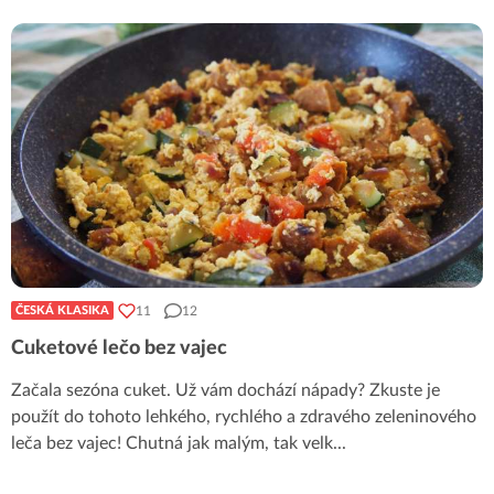
11
12
ČESKÁ KLASIKA
Cuketové lečo bez vajec
Začala sezóna cuket. Už vám dochází nápady? Zkuste je
použít do tohoto lehkého, rychlého a zdravého zeleninového
leča bez vajec! Chutná jak malým, tak velk
...