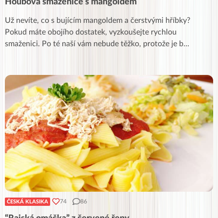
Houbová smaženice s mangoldem
Už nevíte, co s bujícím mangoldem a čerstvými hříbky?
Pokud máte obojího dostatek, vyzkoušejte rychlou
smaženici. Po té naší vám nebude těžko, protože je b
...
74
86
ČESKÁ KLASIKA