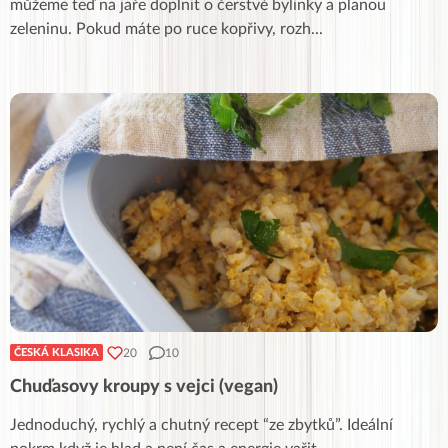
můžeme teď na jaře doplnit o čerstvé bylinky a planou
zeleninu. Pokud máte po ruce kopřivy, rozh
...
20
10
ČESKÁ KLASIKA
Chuďasovy kroupy s vejci (vegan)
Jednoduchý, rychlý a chutný recept “ze zbytků”. Ideální