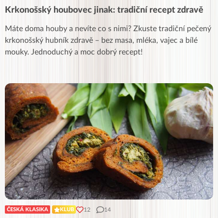
Krkonošský houbovec jinak: tradiční recept zdravě
Máte doma houby a nevíte co s nimi? Zkuste tradiční pečený
krkonošský hubník zdravě – bez masa, mléka, vajec a bílé
mouky. Jednoduchý a moc dobrý recept!
12
14
ČESKÁ KLASIKA
KLUB