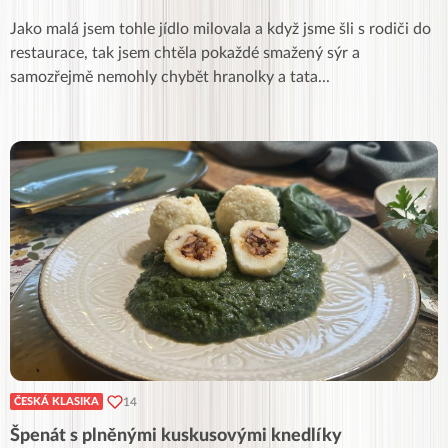
Jako malá jsem tohle jídlo milovala a když jsme šli s rodiči do
restaurace, tak jsem chtěla pokaždé smažený sýr a
samozřejmě nemohly chybět hranolky a tata
...
14
ČESKÁ KLASIKA
Špenát s plněnými kuskusovými knedlíky