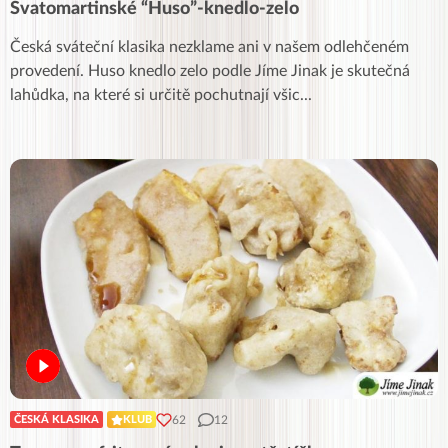
Svatomartinské “Huso”-knedlo-zelo
Česká sváteční klasika nezklame ani v našem odlehčeném
provedení. Huso knedlo zelo podle Jíme Jinak je skutečná
lahůdka, na které si určitě pochutnají všic
...
62
12
ČESKÁ KLASIKA
KLUB