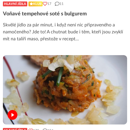
17
11
HLAVNÍ JÍDLA
KLUB
Voňavé tempehové soté s bulgurem
Skvělé jídlo za pár minut, i když není nic připraveného a
namočeného? Jde to! A chutnat bude i těm, kteří jsou zvyklí
mít na talíři maso, přestože v recept
...