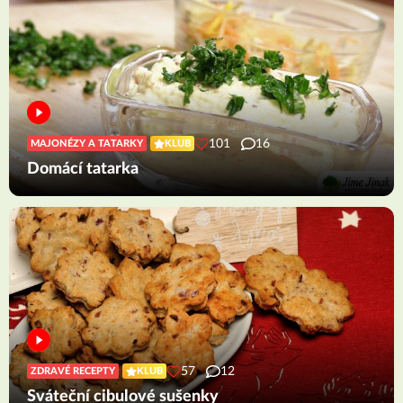
101
16
MAJONÉZY A TATARKY
KLUB
Domácí tatarka
57
12
ZDRAVÉ RECEPTY
KLUB
Sváteční cibulové sušenky