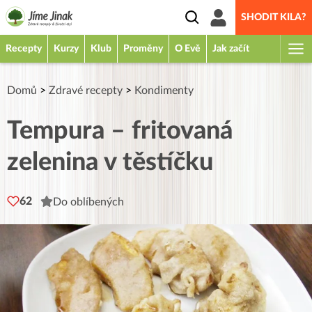
SHODIT KILA?
Recepty
Kurzy
Klub
Proměny
O Evě
Jak začít
Domů
>
Zdravé recepty
>
Kondimenty
Tempura – fritovaná
zelenina v těstíčku
62
Do oblíbených