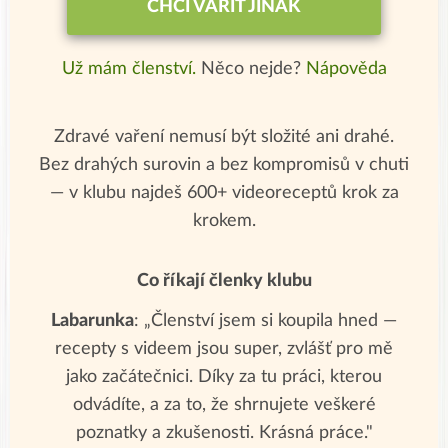
CHCI VAŘIT JINAK
Už mám členství.
Něco nejde?
Nápověda
Zdravé vaření nemusí být složité ani drahé.
Bez drahých surovin a bez kompromisů v chuti
— v klubu najdeš 600+ videoreceptů krok za
krokem.
Co říkají členky klubu
Labarunka
: „Členství jsem si koupila hned —
recepty s videem jsou super, zvlášť pro mě
jako začátečnici. Díky za tu práci, kterou
odvádíte, a za to, že shrnujete veškeré
poznatky a zkušenosti. Krásná práce."