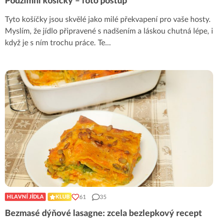
Podzimní košíčky – foto postup
Tyto košíčky jsou skvělé jako milé překvapení pro vaše hosty.
Myslím, že jídlo připravené s nadšením a láskou chutná lépe, i
když je s ním trochu práce. Te
...
61
35
HLAVNÍ JÍDLA
KLUB
Bezmasé dýňové lasagne: zcela bezlepkový recept