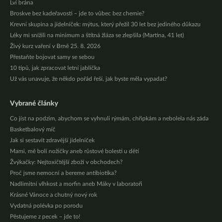
Lví brána
Broskve bez kadeřavosti – jde to vůbec bez chemie?
Krevní skupina a jídelníček: mýtus, který přežil 30 let bez jediného důkazu
Léky mi snížili na minimum a štítná žláza se zlepšila (Martina, 41 let)
Živý kurz vaření v Brně 25. 8. 2026
Přestaňte bojovat samy se sebou
10 tipů, jak zpracovat letní jablíčka
Už vás unavuje, že někdo pořád řeší, jak byste měla vypadat?
Vybrané články
Co jíst na podzim, abychom se vyhnuli rýmám, chřipkám a nebolela nás záda
Basketbalový míč
Jak si sestavit zdravější jídelníček
Mami, mě bolí nožičky aneb růstové bolesti u dětí
Žvýkačky: Nejtoxičtější zboží v obchodech?
Proč jsme nemocní a bereme antibiotika?
Nadlimitní vlhkost a morfin aneb Máky v laboratoři
Krásné Vánoce a chutný nový rok
Vydatná polévka po porodu
Pěstujeme z pecek – jde to!