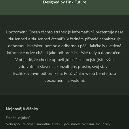
Designed by Pink Future
Upozornění: Obsah těchto stránek je informativní, prezentuje naše
zkušenosti a zkušenosti čtenářů. V žádném případě nenahrazuje
odbornou lékařskou pomoc a odbornou péči. Jakékoliv uvedené
informace nelze chápat jako odborné lékařské rady a doporučení.
V případě, že chcete upravit jídelníček a nejste jistí svým
zdravotním stavem, zkonzultujte, prosím, svůj stav s
kvalifikovaným odborníkem. Používáním webu berete toto
upozornění na vědomí.
Nejnovější články
Emoční zajídání
Nebezpečí zelených smoothie a šťáv – jsou nabité živinami, ale i riziky