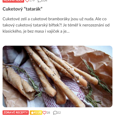
179
104
HLAVNÍ JÍDLA
Cuketový “tatarák”
Cuketové zelí a cuketové bramboráky jsou už nuda. Ale co
takový cuketový tatarský biftek?! Je téměř k nerozeznání od
klasického, je bez masa i vajíček a je
...
28
22
ZDRAVÉ RECEPTY
KLUB