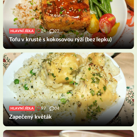
24
22
HLAVNÍ JÍDLA
Tofu v krustě s kokosovou rýží (bez lepku)
97
34
HLAVNÍ JÍDLA
Zapečený květák