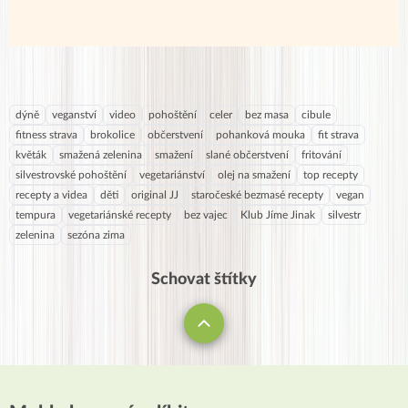
dýně
veganství
video
pohoštění
celer
bez masa
cibule
fitness strava
brokolice
občerstvení
pohanková mouka
fit strava
květák
smažená zelenina
smažení
slané občerstvení
fritování
silvestrovské pohoštění
vegetariánství
olej na smažení
top recepty
recepty a videa
děti
original JJ
staročeské bezmasé recepty
vegan
tempura
vegetariánské recepty
bez vajec
Klub Jíme Jinak
silvestr
zelenina
sezóna zima
Schovat štítky