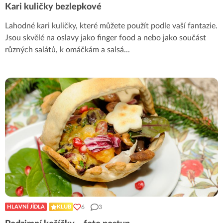
Kari kuličky bezlepkové
Lahodné kari kuličky, které můžete použít podle vaší fantazie.
Jsou skvělé na oslavy jako finger food a nebo jako součást
různých salátů, k omáčkám a salsá
...
6
3
HLAVNÍ JÍDLA
KLUB