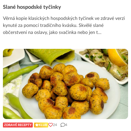
Slané hospodské tyčinky
Věrná kopie klasických hospodských tyčinek ve zdravé verzi
kynuté za pomocí tradičního kvásku. Skvělé slané
občerstvení na oslavy, jako svačinka nebo jen t
...
24
4
ZDRAVÉ RECEPTY
KLUB