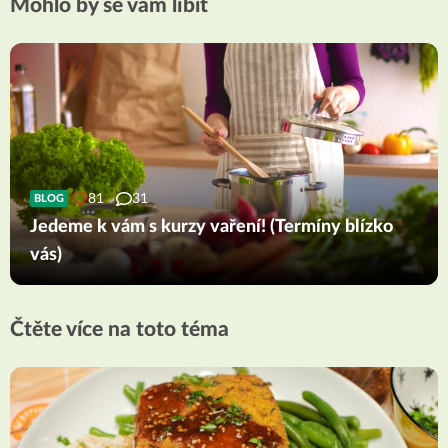
Mohlo by se vám líbit
81
31
BLOG
Jedeme k vám s kurzy vaření! (Termíny blízko
vás)
Čtěte více na toto téma