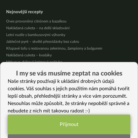
Nejnovější recepty
Oves provoněný citrónem a bazalkou
Nakládaná cuketa – na delší skladování
Letní nudle s bambusovými výhonky
Jablečné pyré – skvělé přesnídávky bez cukru
Křupavé tofu s restovanou zeleninou, žampiony a bulgurem
Nakládaná cuketa – kvašáky
Mrkvovo-dýňová krémová polévka
Osvěžující kuskus
I my se vás musíme zeptat na cookies
Osvěžující čaj s citronovými bylinkami
Naše stránky používají k ukládání drobných údajů
Nepečený jablečný dort s rybízem
cookies. Váš souhlas s jejich použitím nám pomáhá tvořit
lepší obsah, přehlednější stránky a více vám porozumět.
Vybrané recepty
Nesouhlas může způsobit, že stránky nepoběží správně a
Lahodné kopečky bez cukru s žitnou moukou
nebudete z nich mít takovou radost :-)
Bezlepkový podzimní koláč
Rychlá letní pizza
Přijmout
Zelené kuličky
Funkční nastavení potřebujeme (vždy
Sytá zahřívací polévka
aktivní)