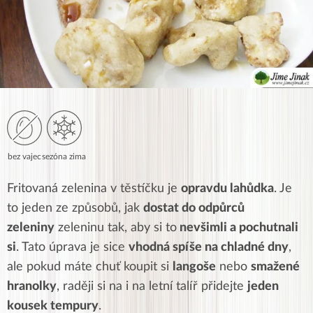
bez vajec
sezóna zima
Fritovaná zelenina v těstíčku je
opravdu lahůdka
. Je
to jeden ze způsobů, jak
dostat do odpůrců
zeleniny
zeleninu tak, aby si to
nevšimli a pochutnali
si
. Tato úprava je sice
vhodná spíše na chladné dny
,
ale pokud máte chuť koupit si
langoše
nebo
smažené
hranolky
, raději si na i na letní talíř přidejte
jeden
kousek tempury
.