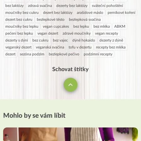
bez laktózy
zdravá svačina
dezerty bez laktózy
sváteční pohoštění
moučníky bez cukru
dezert bez laktózy
arašídové máslo
perníkové koření
dezert bez cukru
bezlepkové těsto
bezlepková svačina
moučníky bez lepku
vegan cupcakes
bez lepku
bez mléka
ABKM
pečení bez lepku
vegan dezert
zdravé moučníky
vegan recepty
dezerty s dýní
bez cukru
bez vajec
dýně hokaido
dezerty z dýně
veganský dezert
veganská svačina
tofu v dezertu
recepty bez mléka
dezert
sezóna podzim
bezlepkové pečivo
podzimní recepty
Schovat štítky
Mohlo by se vám líbit