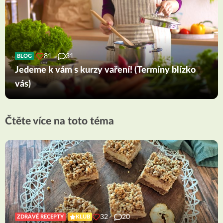
81
31
BLOG
Jedeme k vám s kurzy vaření! (Termíny blízko
vás)
Čtěte více na toto téma
32
20
ZDRAVÉ RECEPTY
KLUB