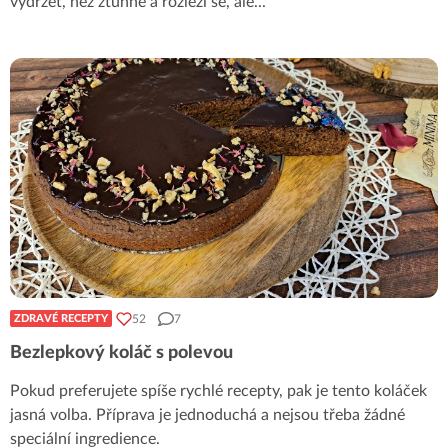
vydržet, než ztuhne a rozleží se, ale
...
52
7
ZDRAVÉ RECEPTY
Bezlepkový koláč s polevou
Pokud preferujete spíše rychlé recepty, pak je tento koláček
jasná volba. Příprava je jednoduchá a nejsou třeba žádné
speciální ingredience.