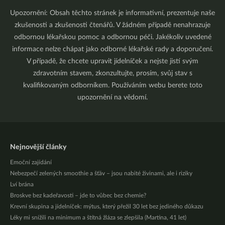
Upozornění: Obsah těchto stránek je informativní, prezentuje naše
zkušenosti a zkušenosti čtenářů. V žádném případě nenahrazuje
odbornou lékařskou pomoc a odbornou péči. Jakékoliv uvedené
informace nelze chápat jako odborné lékařské rady a doporučení.
V případě, že chcete upravit jídelníček a nejste jistí svým
zdravotním stavem, zkonzultujte, prosím, svůj stav s
kvalifikovaným odborníkem. Používáním webu berete toto
upozornění na vědomí.
Nejnovější články
Emoční zajídání
Nebezpečí zelených smoothie a šťáv – jsou nabité živinami, ale i riziky
Lví brána
Broskve bez kadeřavosti – jde to vůbec bez chemie?
Krevní skupina a jídelníček: mýtus, který přežil 30 let bez jediného důkazu
Léky mi snížili na minimum a štítná žláza se zlepšila (Martina, 41 let)