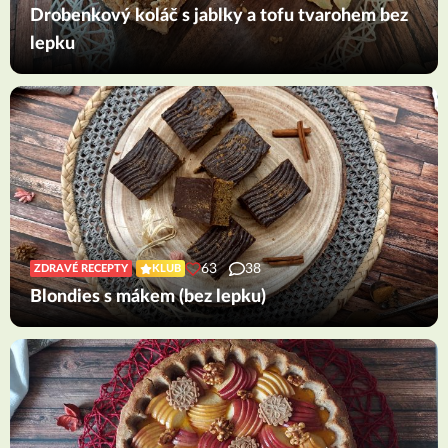
Drobenkový koláč s jablky a tofu tvarohem bez
lepku
63
38
ZDRAVÉ RECEPTY
KLUB
Blondies s mákem (bez lepku)