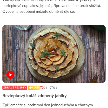
bezlepkové cupcakes, jejichž příprava není nikterak složitá.
Ovoce na ozdobení můžete obměnit dle sez
...
24
11
ZDRAVÉ RECEPTY
KLUB
Bezlepkový koláč zdobený jablky
Zpříjemněte si podzimní den jednoduchým a chutným