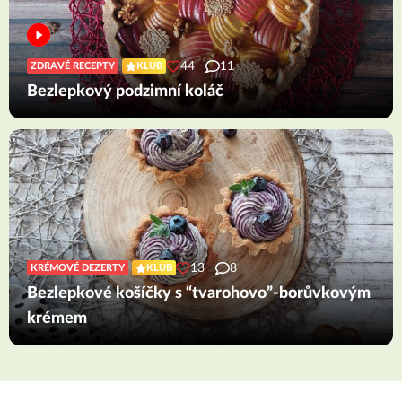
44
11
ZDRAVÉ RECEPTY
KLUB
Bezlepkový podzimní koláč
13
8
KRÉMOVÉ DEZERTY
KLUB
Bezlepkové košíčky s “tvarohovo”-borůvkovým
krémem