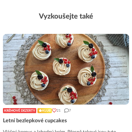
Vyzkoušejte také
21
7
KRÉMOVÉ DEZERTY
KLUB
Letní bezlepkové cupcakes
Vláčný korpus a lahodný krém. Přesně takové jsou tyto