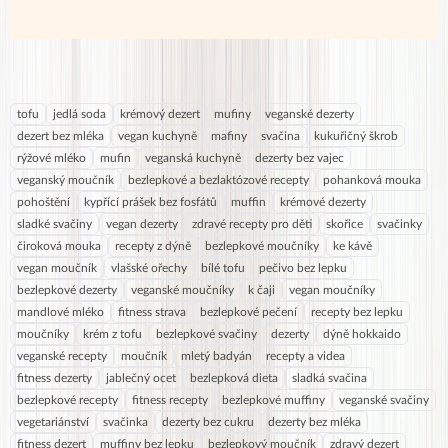
tofu
jedlá soda
krémový dezert
mufiny
veganské dezerty
dezert bez mléka
vegan kuchyně
mafiny
svačina
kukuřičný škrob
rýžové mléko
mufin
veganská kuchyně
dezerty bez vajec
veganský moučník
bezlepkové a bezlaktózové recepty
pohanková mouka
pohoštění
kypřící prášek bez fosfátů
muffin
krémové dezerty
sladké svačiny
vegan dezerty
zdravé recepty pro děti
skořice
svačinky
čiroková mouka
recepty z dýně
bezlepkové moučníky
ke kávě
vegan moučník
vlašské ořechy
bílé tofu
pečivo bez lepku
bezlepkové dezerty
veganské moučníky
k čaji
vegan moučníky
mandlové mléko
fitness strava
bezlepkové pečení
recepty bez lepku
moučníky
krém z tofu
bezlepkové svačiny
dezerty
dýně hokkaido
veganské recepty
moučník
mletý badyán
recepty a videa
fitness dezerty
jablečný ocet
bezlepková dieta
sladká svačina
bezlepkové recepty
fitness recepty
bezlepkové muffiny
veganské svačiny
vegetariánství
svačinka
dezerty bez cukru
dezerty bez mléka
fitness dezert
muffiny bez lepku
bezlepkový moučník
zdravý dezert