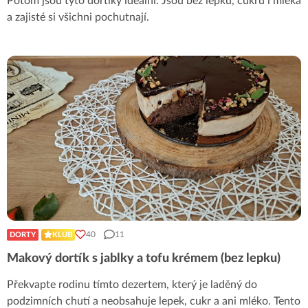
Potom jsou tyto dortíky ideální. Jsou bez lepku, cukru i mléka
a zajisté si všichni pochutnají.
40
11
DORTY
KLUB
Makový dortík s jablky a tofu krémem (bez lepku)
Překvapte rodinu tímto dezertem, který je laděný do
podzimních chutí a neobsahuje lepek, cukr a ani mléko. Tento