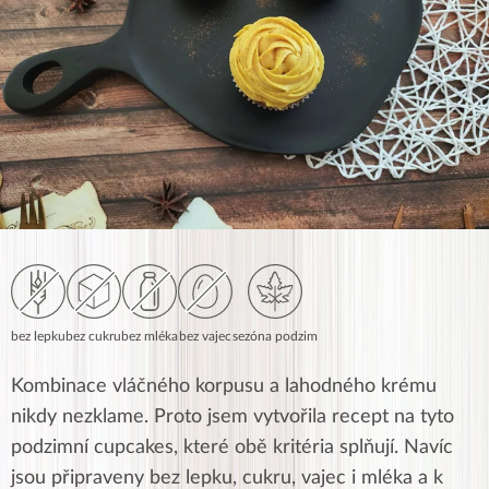
bez lepku
bez cukru
bez mléka
bez vajec
sezóna podzim
Kombinace vláčného korpusu a lahodného krému
nikdy nezklame. Proto jsem vytvořila recept na tyto
podzimní cupcakes, které obě kritéria splňují. Navíc
jsou připraveny bez lepku, cukru, vajec i mléka a k