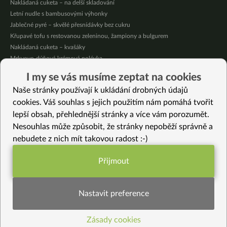
Nakládaná cuketa – na delší skladování
Letní nudle s bambusovými výhonky
Jablečné pyré – skvělé přesnídávky bez cukru
Křupavé tofu s restovanou zeleninou, žampiony a bulgurem
Nakládaná cuketa – kvašáky
Mrkvovo-dýňová krémová polévka
Osvěžující kuskus
I my se vás musíme zeptat na cookies
Osvěžující čaj s citronovými bylinkami
Naše stránky používají k ukládání drobných údajů
Nepečený jablečný dort s rybízem
cookies. Váš souhlas s jejich použitím nám pomáhá tvořit
lepší obsah, přehlednější stránky a více vám porozumět.
Vybrané recepty
Nesouhlas může způsobit, že stránky nepoběží správně a
Cizrna se zeleninou a pohankovo-mrkvové placky
nebudete z nich mít takovou radost :-)
Tofu s lilkem
Citrónová bábovka s mákem
Přijmout
Pad thai jinak
Funkční nastavení potřebujeme (vždy
Těstovinová miso polévka s dýní hokkaido a omega 3 mastnými kyselinami
aktivní)
Rýžová kaše s natto a restovanou zeleninou
Nastavit preference
Jogurtový dip s pažitkou (vegan)
Mini panforte
Zásady cookies
Statistiky pro lepší obsah
Makové sušenky (fotopostup)