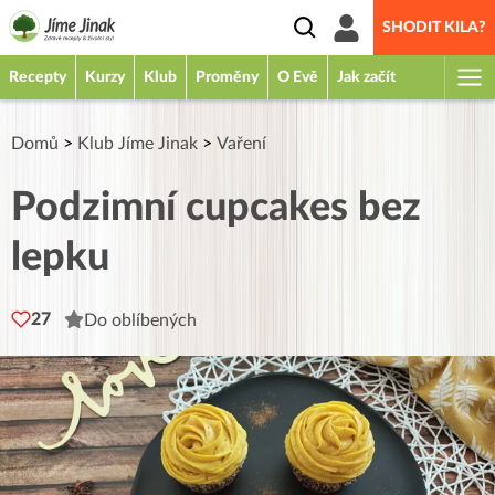
SHODIT KILA?
Recepty
Kurzy
Klub
Proměny
O Evě
Jak začít
Domů
>
Klub Jíme Jinak
>
Vaření
Podzimní cupcakes bez
lepku
27
Do oblíbených