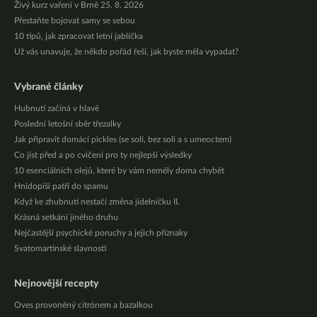
Živý kurz vaření v Brně 25. 8. 2026
Přestaňte bojovat samy se sebou
10 tipů, jak zpracovat letní jablíčka
Už vás unavuje, že někdo pořád řeší, jak byste měla vypadat?
Vybrané články
Hubnutí začíná v hlavě
Poslední letošní sběr třezalky
Jak připravit domácí pickles (se solí, bez soli a s umeoctem)
Co jíst před a po cvičení pro ty nejlepší výsledky
10 esenciálních olejů, které by vám neměly doma chybět
Hnidopiši patří do spamu
Když ke zhubnutí nestačí změna jídelníčku II.
Krásná setkání jiného druhu
Nejčastější psychické poruchy a jejich příznaky
Svatomartinské slavnosti
Nejnovější recepty
Oves provoněný citrónem a bazalkou