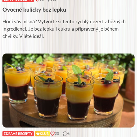
Ovocné kuličky bez lepku
Honí vás mlsná? Vytvořte si tento rychlý dezert z běžných
ingrediencí. Je bez lepku i cukru a připravený je během
chvilky. V létě ideál.
20
6
ZDRAVÉ RECEPTY
KLUB