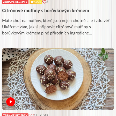
8
ZDRAVÉ RECEPTY
KLUB
Citrónové muffiny s borůvkovým krémem
Máte chuť na muffiny, které jsou nejen chutné, ale i zdravé?
Ukážeme vám, jak si připravit citrónové muffiny s
borůvkovým krémem plné přírodních ingredienc
...
53
19
ZDRAVÉ RECEPTY