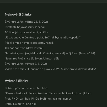
Nejnovější články
Živý kurz vaření v Brně 25. 8. 2026
Přestaňte bojovat samy se sebou
10 tipů, jak zpracovat letní jablíčka
Už vás unavuje, že někdo pořád řeší, jak byste měla vypadat?
Pět kilo mít a nemít je podstatný rozdíl!
Jak podpořit své zdraví v srpnu
Nezměnila jsem jen jídelníček. Změnila jsem celý svůj život. (Jana, 46 let)
Neumírej: Proč chce žít Bryan Johnson déle
Živý kurz vaření v Praze 9. 8. 2026
Výzva pro hrdiny Hubneme do plavek 2026. Máme pro vás krásné dárky!
Vybrané články
Potíže s přechodem mizí i bez léků
Nízkosacharidové diety s převahou živočišných bílkovin zkracují život
Prof. RNDr. Jan Rak, Ph.D.: Tvoříme si realitu i nemoci
Retro: Na pultě i pod ním