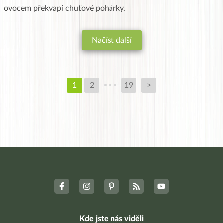
ovocem překvapí chuťové pohárky.
Načíst další
1
2
19
>
Kde jste nás viděli