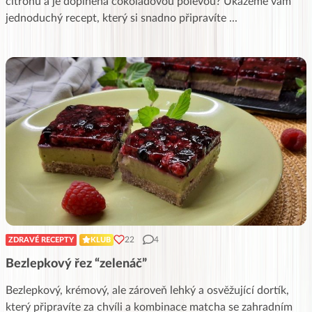
citrónu a je doplněná čokoládovou polevou? Ukážeme vám
jednoduchý recept, který si snadno připravíte
...
22
4
ZDRAVÉ RECEPTY
KLUB
Bezlepkový řez “zelenáč”
Bezlepkový, krémový, ale zároveň lehký a osvěžující dortík,
který připravíte za chvíli a kombinace matcha se zahradním