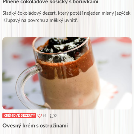
Plněné čokoládové košíčky s borůvkami
Sladký čokoládový dezert, který potěší nejeden mlsný jazýček.
Křupavý na povrchu a měkký uvnitř.
14
2
KRÉMOVÉ DEZERTY
Ovesný krém s ostružinami