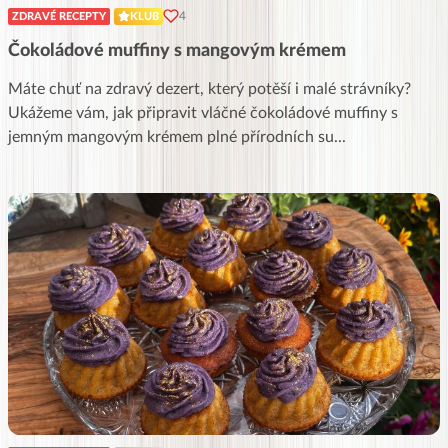
4
ZDRAVÉ RECEPTY
KLUB
Čokoládové muffiny s mangovým krémem
Máte chuť na zdravý dezert, který potěší i malé strávníky?
Ukážeme vám, jak připravit vláčné čokoládové muffiny s
jemným mangovým krémem plné přírodních su
...