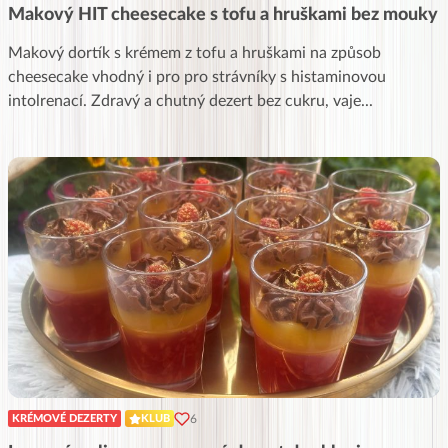
Makový HIT cheesecake s tofu a hruškami bez mouky
Makový dortík s krémem z tofu a hruškami na způsob
cheesecake vhodný i pro pro strávníky s histaminovou
intolrenací. Zdravý a chutný dezert bez cukru, vaje
...
6
KRÉMOVÉ DEZERTY
KLUB