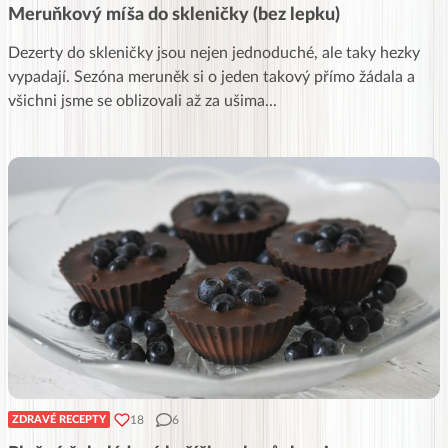
Meruňkový míša do skleničky (bez lepku)
Dezerty do skleničky jsou nejen jednoduché, ale taky hezky
vypadají. Sezóna meruněk si o jeden takový přímo žádala a
všichni jsme se oblizovali až za ušima
...
18
6
ZDRAVÉ RECEPTY