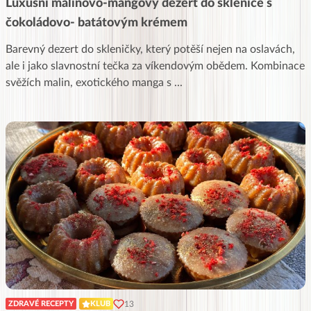
Luxusní malinovo-mangový dezert do sklenice s
čokoládovo- batátovým krémem
Barevný dezert do skleničky, který potěší nejen na oslavách,
ale i jako slavnostní tečka za víkendovým obědem. Kombinace
svěžích malin, exotického manga s
...
13
ZDRAVÉ RECEPTY
KLUB