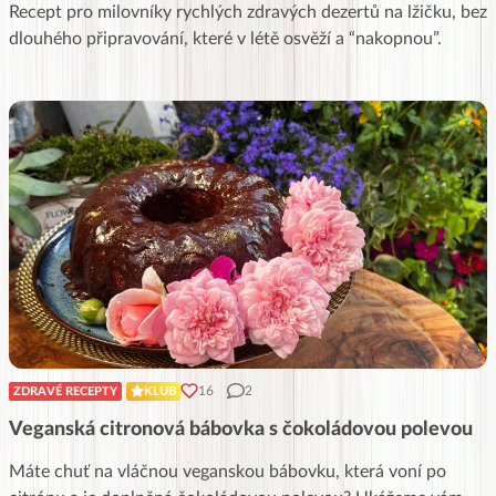
Recept pro milovníky rychlých zdravých dezertů na lžičku, bez
dlouhého připravování, které v létě osvěží a “nakopnou”.
16
2
ZDRAVÉ RECEPTY
KLUB
Veganská citronová bábovka s čokoládovou polevou
Máte chuť na vláčnou veganskou bábovku, která voní po