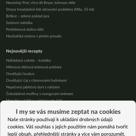
Neumírej: Proč chce žít Bryan Johnson déle
Strava hmatatelně řeší zdravotní problémy (Milu, 55 let)
Bršlice – zelený poklad jara
Sezónní nabídka
Problémová stolice dětí
Houbařská sezóna v plném proudu
Nejnovější recepty
Nakládaná cuketa – kvašáky
Mrkvovo-dýňová krémová polévka
Osvěžující kuskus
Osvěžující čaj s citronovými bylinkami
Nepečený jablečný dort s rybízem
Čokoládové muffiny s mangovým krémem
Meruňky a jablka v citrónovém želé
Krémová zeleninová polévka s koprem a vločkami
I my se vás musíme zeptat na cookies
Celozrnná rýže basmati se zeleninou
Naše stránky používají k ukládání drobných údajů
Citrónové muffiny s borůvkovým krémem
cookies. Váš souhlas s jejich použitím nám pomáhá tvořit
lepší obsah, přehlednější stránky a více vám porozumět.
Vybrané recepty