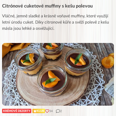
Citrónové cuketové muffiny s kešu polevou
Vláčné, jemně sladké a krásně voňavé muffiny, které využijí
letní úrodu cuket. Díky citronové kůře a svěží polevě z kešu
másla jsou lehké a osvěžující.
34
2
KRÉMOVÉ DEZERTY
KLUB