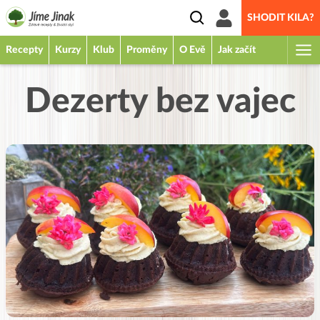
SHODIT KILA?
Recepty
Kurzy
Klub
Proměny
O Evě
Jak začít
Dezerty bez vajec