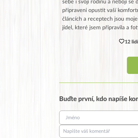
sebe i svojí rodinu a nebojí se 
připraveni opustit vaší komfor
článcích a receptech jsou moje,
jídel, které jsem připravila a fo
12 lid
Buďte první, kdo napíše k