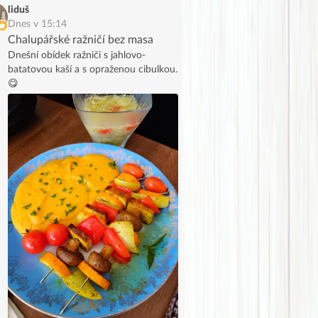
liduš
Dnes v 15:14
Chalupářské ražničí bez masa
Dnešní obídek ražniči s jahlovo-
batatovou kaší a s opraženou cibulkou.
😋