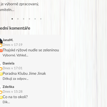
 je výborně zpracovaný,
videa od EVY. Koho by nepř
umiteln…
tahl…
lední komentáře
JanaM.
Dnes v 17:19
Thajské rýžové nudle se zeleninou
RZ
Výborné. Vzhled...
Daniela
Dnes v 17:01
Poradna Klubu Jíme Jinak
UB
Děkuji za odpov...
Zdeňka
Dnes v 15:28
Co na to okolí?
UB
Dik...