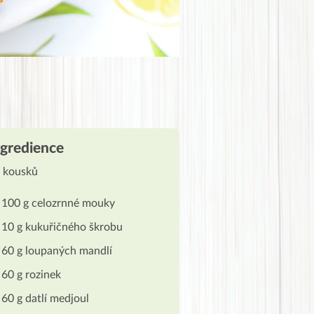
ngredience
 kousků
100 g celozrnné mouky
10 g kukuřičného škrobu
60 g loupaných mandlí
60 g rozinek
60 g datlí medjoul