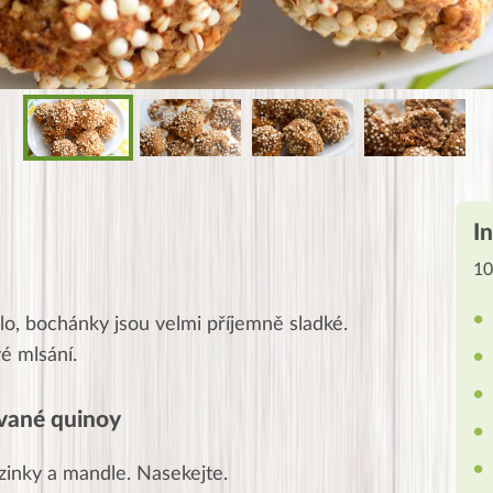
I
10
dlo, bochánky jsou velmi příjemně sladké.
vé mlsání.
vané quinoy
zinky a mandle. Nasekejte.