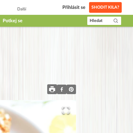
Přihlásit se
SHODIT KILA?
Další
Potkej se
Hledat