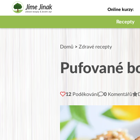
Online kurzy:
Jak na babičky
Recepty
Domů
>
Zdravé recepty
Pufované b
12
Poděkování
0
Komentářů