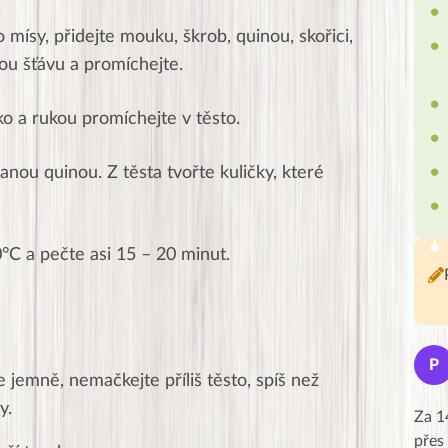
ísy, přidejte mouku, škrob, quinou, skořici,
ou šťávu a promíchejte.
ko a rukou promíchejte v těsto.
anou quinou. Z těsta tvořte kuličky, které
°C a pečte asi 15 – 20 minut.
Jana
J
P
★★★★★
e jemně, nemačkejte příliš těsto, spíš než
y.
Moc Vám všem děkuji za krásný pátek,
Za 1
obzvlášť velké poděkování, obdiv a
přes