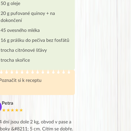
50 g oleje
20 g pufované quinoy + na
dokončení
45 ovesného mléka
16 g prášku do pečiva bez fosfátů
trocha citrónové šťávy
trocha skořice
Poznačit si k receptu
Petra
Marie
M
★★★★★
★★★★★
4 dní jsou dole 2 kg, obvod v pase a
Dnes jsem to konečně vytáh
 boky &#8211; 5 cm. Cítím se dobře.
zapadlé pošty a poslechla j