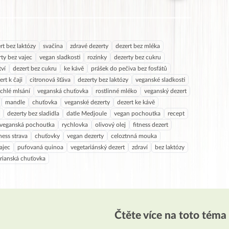
rt bez laktózy
svačina
zdravé dezerty
dezert bez mléka
rty bez vajec
vegan sladkosti
rozinky
dezerty bez cukru
tví
dezert bez cukru
ke kávě
prášek do pečiva bez fosfátů
ert k čaji
citronová šťáva
dezerty bez laktózy
veganské sladkosti
ychlé mlsání
veganská chuťovka
rostlinné mléko
veganský dezert
mandle
chuťovka
veganské dezerty
dezert ke kávě
dezerty bez sladidla
datle Medjoule
vegan pochoutka
recept
veganská pochoutka
rychlovka
olivový olej
fitness dezert
tness strava
chuťovky
vegan dezerty
celoztnná mouka
ajec
pufovaná quinoa
vegetariánský dezert
zdraví
bez laktózy
rianská chuťovka
Čtěte více na toto téma