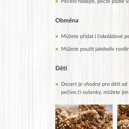
Pečení hlídejte, pečte podle v
Obměna
Můžete přidat i čokoládové pe
Můžete použít jakékoliv rostl
Děti
Dezert je vhodný pro děti od 2
pečivo či sušenky, můžete jim 