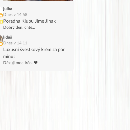
julka
Dnes v 14:58
Poradna Klubu Jíme Jinak
UB
Dobrý den, chtě...
liduš
Dnes v 14:11
Luxusní švestkový krém za pár
minut
Děkuji moc Irčo. ❤️