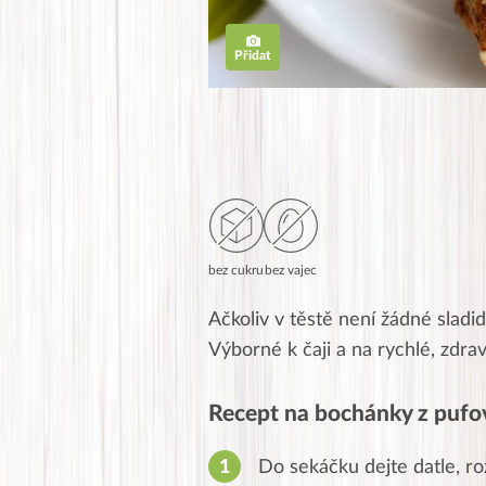
Přidat
bez cukru
bez vajec
Ačkoliv v těstě není žádné sladi
Výborné k čaji a na rychlé, zdra
Recept na bochánky z pufo
Do sekáčku dejte datle, ro