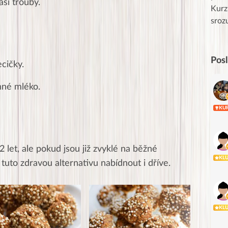
aší trouby.
uznání pro hlavní dvojici Peťa a Gábi!! 👏
Kurz
Posílá…
sroz
Pos
cičky.
inné mléko.
KU
 let, ale pokud jsou již zvyklé na běžné
KL
tuto zdravou alternativu nabídnout i dříve.
KL