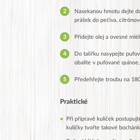
Nasekanou hmotu dejte do m
prášek do pečiva, citrónov
Přidejte olej a ovesné mlé
Do talířku nasypejte pufov
obalíte v pufované quinoe.
Předehřejte troubu na 180
Praktické
Při přípravě kuliček postupujt
kuličky tvořte takové bochánk