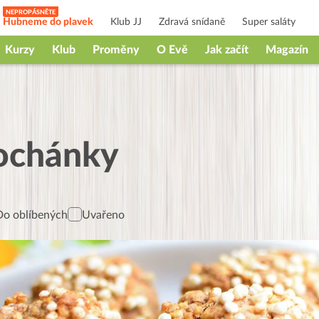
Hubneme do plavek
Klub JJ
Zdravá snídaně
Super saláty
Kurzy
Klub
Proměny
O Evě
Jak začít
Magazín
ochánky
Do oblíbených
Uvařeno