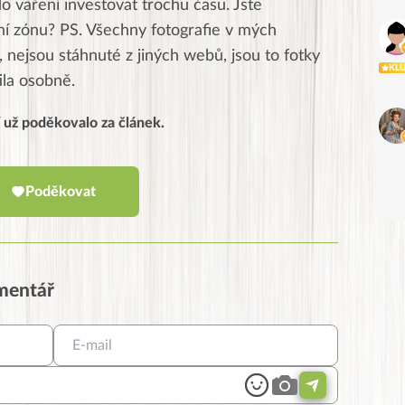
do vaření investovat trochu času. Jste
tní zónu? PS. Všechny fotografie v mých
 nejsou stáhnuté z jiných webů, jsou to fotky
KL
tila osobně.
í už poděkovalo za článek.
Poděkovat
omentář