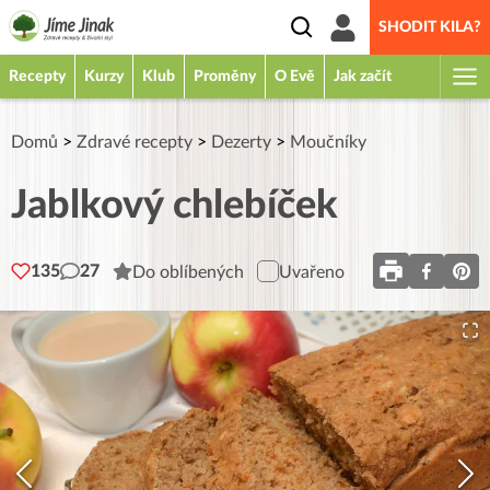
SHODIT KILA?
Recepty
Kurzy
Klub
Proměny
O Evě
Jak začít
Domů
>
Zdravé recepty
>
Dezerty
>
Moučníky
Jablkový chlebíček
135
27
Do oblíbených
Uvařeno