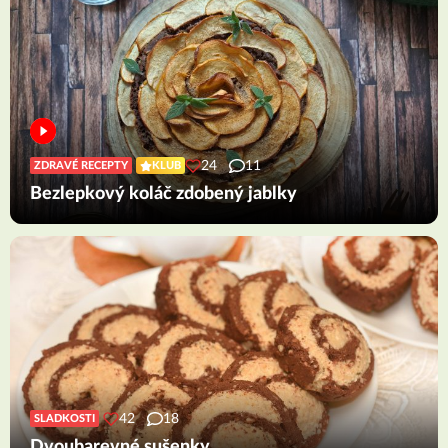
24
11
ZDRAVÉ RECEPTY
KLUB
Bezlepkový koláč zdobený jablky
42
18
SLADKOSTI
Dvoubarevné sušenky