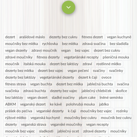
dezert
arašídové máslo
dezerty bez cukru
fitness dezert
vegan kuchyně
moučníky bez mléka
rychlovka
bez mléka
zdravá svačina
bez sladidla
vegan dezerty
zdravý moučník
vegan
bez vajec
dezert bez cukru
zdravé moučníky
fitness dezerty
vegetariánské recepty
pšeničná mouka
moučník
italská mouka
dezert bez laktózy
zdraví
rostlinné mléko
dezerty bez mléka
dezert bez vajec
vegan pečení
svačiny
svačinky
dezerty bez laktózy
vegetariánské dezerty
dezert k čaji
ovoce
fitness strava
vegan buchta
dezert bez mléka
jablečná buchta
svačina
svačinka
zdravá buchta
dezerty bez vajec
jablečný chlebíček
skořice
bez laktózy
vegan dezert
sladké svačiny
plum cake
lněné semínko
ABKM
veganský dezert
ke kávě
polohrubá mouka
jablko
prášek do pečiva
veganské dezerty
k čaji
moučníky bez vajec
rozinky
rýžové mléko
veganská kuchyně
moučníky bez cukru
moučník bez cukru
dezerty
veganská strava
veganské moučníky
vegan recepty
moučník bez vajec
sladkosti
jablečný ocet
zdravé dezerty
moučníky