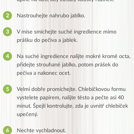
Nastrouhejte nahrubo jablko.
V míse smíchejte suché ingredience mimo
prášku do pečiva a jablek.
Na suché ingredience nalijte mokré kromě octa,
přidejte strouhané jablko, potom prášek do
pečiva a nakonec ocet.
Velmi dobře promíchejte. Chlebíčkovou formu
vystelete papírem, nalijte těsto a pečte asi 40
minut. Špejlí kontrolujte, zda je uvnitř chlebíček
upečený.
Nechte vychladnout.