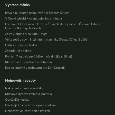
Vybrané články
Bývalo mi špatně nebo ještě hůř (Renata 59 let)
V České televizi kvašená zelenina chutnala
Hledáme lektora živých kurzů v Českých Budějovicích, Ústí nad Labem,
Liberci a Karlových Varech
Zelený japonský čaj Sun Rouge
Věřte sobě a svým instinktům, maminky (Tereza 37 let, 3 děti)
Další soutěžící v plavkách
Zabodnutá bodlina
Prvních 7 kg bylo pryč během pár dní (Eva, 58 let)
Menstruace – postrach mnoha žen
Eva exkluzivně v rozhovoru pro DM Drogerii
Nejnovější recepty
Nakládaná cuketa – kvašáky
Mrkvovo-dýňová krémová polévka
Osvěžující kuskus
Osvěžující čaj s citronovými bylinkami
Nepečený jablečný dort s rybízem