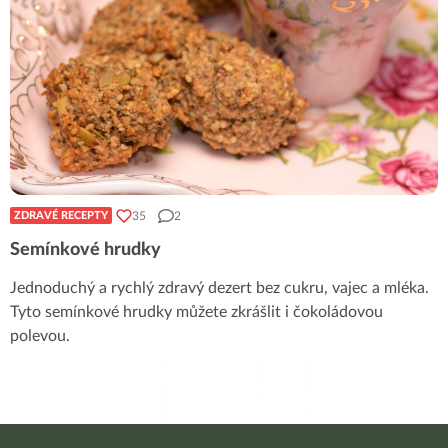
35
2
ZDRAVÉ RECEPTY
Semínkové hrudky
Jednoduchý a rychlý zdravý dezert bez cukru, vajec a mléka.
Tyto semínkové hrudky můžete zkrášlit i čokoládovou
polevou.