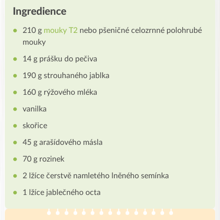
Ingredience
210 g
mouky T2
nebo pšeničné celozrnné polohrubé
mouky
14 g prášku do pečiva
190 g strouhaného jablka
160 g rýžového mléka
vanilka
skořice
45 g arašídového másla
70 g rozinek
2 lžíce čerstvě namletého lněného semínka
1 lžíce jablečného octa