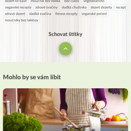
dezert ke kávě
moučník bez mléka
bez cukru
vegetariánství
veganské recepty
zdravé svačiny
sladká chuťovka
dezert dezerty
recept
zdravý dezert
sladká svačina
fitness recepty
veganské pečení
moučníky bez laktózy
Schovat štítky
Mohlo by se vám líbit