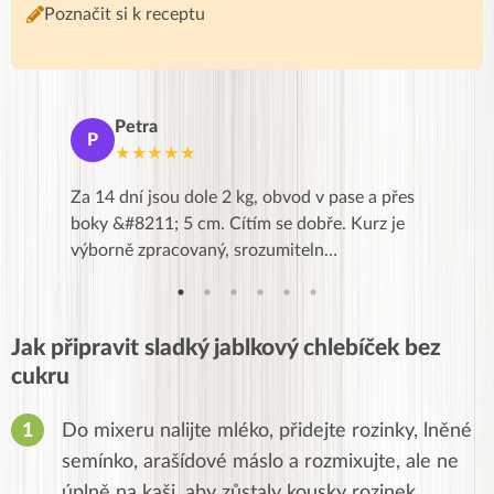
Poznačit si k receptu
Petra
Ma
P
M
★★★★★
★
k,
Za 14 dní jsou dole 2 kg, obvod v pase a přes
Dnes jse
znání pro
boky &#8211; 5 cm. Cítím se dobře. Kurz je
zapadlé p
…
výborně zpracovaný, srozumiteln…
od EVY. 
Jak připravit sladký jablkový chlebíček bez
cukru
Do mixeru nalijte mléko, přidejte rozinky, lněné
semínko, arašídové máslo a rozmixujte, ale ne
úplně na kaši, aby zůstaly kousky rozinek.