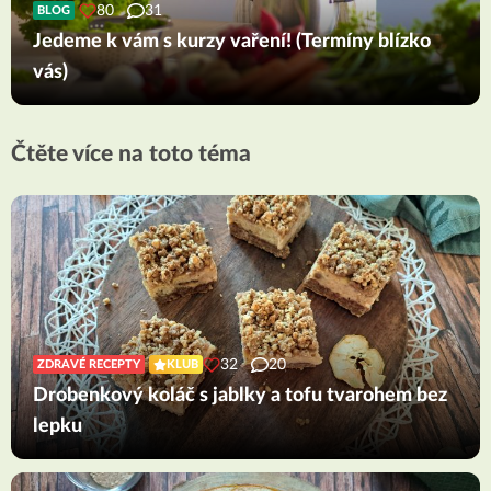
80
31
BLOG
Jedeme k vám s kurzy vaření! (Termíny blízko
vás)
Čtěte více na toto téma
32
20
ZDRAVÉ RECEPTY
KLUB
Drobenkový koláč s jablky a tofu tvarohem bez
lepku