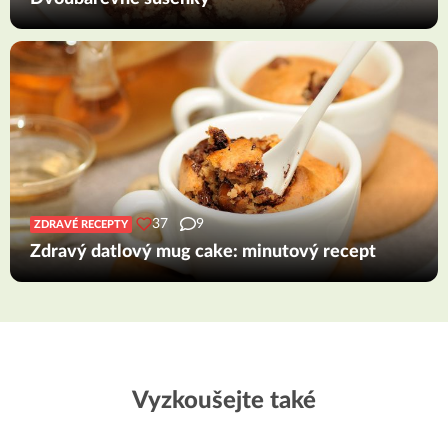
37
9
ZDRAVÉ RECEPTY
Zdravý datlový mug cake: minutový recept
Vyzkoušejte také