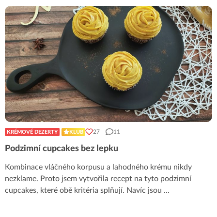
27
11
KRÉMOVÉ DEZERTY
KLUB
Podzimní cupcakes bez lepku
Kombinace vláčného korpusu a lahodného krému nikdy
nezklame. Proto jsem vytvořila recept na tyto podzimní
cupcakes, které obě kritéria splňují. Navíc jsou
...