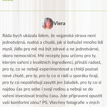
Viera
Ráda bych ukázala lidem, že veganská strava není
jednotvárná, nudná a chudá, jak si bohužel mnoho lidí
myslí. Jídlo pro mě má být zdravé a ne jednotvárné,
skoro nemocniční. Mé recepty jsou určeny pro ty,
kterým vaření z kvalitních ingrediencí, přináší radost,
pro ty, co se nebojí experimentovat a chtějí poznat
nové chutě, pro ty, pro ty co si rádi u sporáku hrají,
pro ty co nepotřebují zasytit jen žaludek, pro ty co si
najdou čas pro sebe i svojí rodinu a nebojí se do
vaření investovat trochu času. Jste připraveni opustit
vaší komfortní zónu? PS. Všechny fotografie v mých