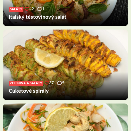
42
1
SALÁTY
Italský těstovinový salát
37
5
ZELENINA A SALÁTY
Cuketové spirály