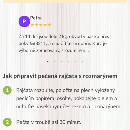
Petra
Ma
P
M
★★★★★
★
k,
Za 14 dní jsou dole 2 kg, obvod v pase a přes
Dnes jse
znání pro
boky &#8211; 5 cm. Cítím se dobře. Kurz je
zapadlé p
…
výborně zpracovaný, srozumiteln…
od EVY. 
Jak připravit pečená rajčata s rozmarýnem
Rajčata rozpulte, položte na plech vyložený
pečicím papírem, osolte, pokapejte olejem a
ochuťte nasekaným česnekem a rozmarýnem.
Pečte v troubě asi 30 minut.