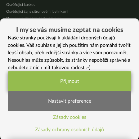
Osvěžující kuskus
Osvěžující čaj s citronovými bylinkami
Nepečený jablečný dort s rybízem
Čokoládové muffiny s mangovým krémem
I my se vás musíme zeptat na cookies
Meruňky a jablka v citrónovém želé
Naše stránky používají k ukládání drobných údajů
Krémová zeleninová polévka s koprem a vločkami
cookies. Váš souhlas s jejich použitím nám pomáhá tvořit
lepší obsah, přehlednější stránky a více vám porozumět.
Vybrané recepty
Nesouhlas může způsobit, že stránky nepoběží správně a
Středomořský quinoový salát
nebudete z nich mít takovou radost :-)
Šípkový ocet -praktický návod krok za krokem
Jarní kvásková polévka s kopřivou
Přijmout
Špagety s černou cizrnou na kyselo
Funkční nastavení potřebujeme (vždy
Rychlé sušenky bez lepku
aktivní)
Řez pro čokoholiky
Nastavit preference
Jáhlovo-batátová “bramborová” kaše
Rýžové vafle
Zásady cookies
Statistiky pro lepší obsah
Zelené výhonky čočky
Dezert do skleničky ála snickers
Zásady ochrany osobních údajů