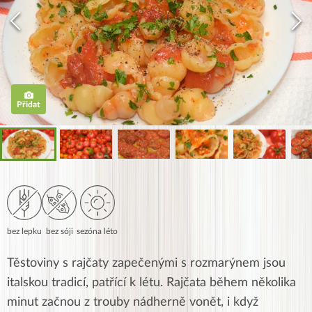
Přidat
bez lepku
bez sóji
sezóna léto
Těstoviny s rajčaty zapečenými s rozmarýnem jsou
italskou tradicí, patřící k létu. Rajčata během několika
minut začnou z trouby nádherně vonět, i když