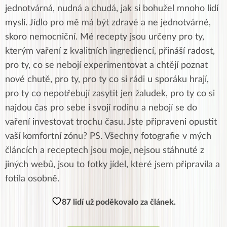
jednotvárná, nudná a chudá, jak si bohužel mnoho lidí
myslí. Jídlo pro mě má být zdravé a ne jednotvárné,
skoro nemocniční. Mé recepty jsou určeny pro ty,
kterým vaření z kvalitních ingrediencí, přináší radost,
pro ty, co se nebojí experimentovat a chtějí poznat
nové chutě, pro ty, pro ty co si rádi u sporáku hrají,
pro ty co nepotřebují zasytit jen žaludek, pro ty co si
najdou čas pro sebe i svojí rodinu a nebojí se do
vaření investovat trochu času. Jste připraveni opustit
vaší komfortní zónu? PS. Všechny fotografie v mých
článcích a receptech jsou moje, nejsou stáhnuté z
jiných webů, jsou to fotky jídel, které jsem připravila a
fotila osobně.
87 lidí už poděkovalo za článek.