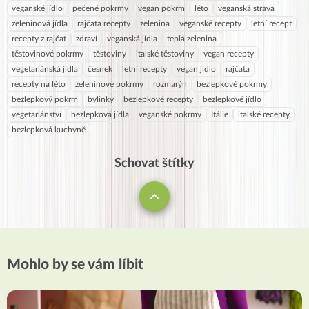
veganské jídlo
pečené pokrmy
vegan pokrm
léto
veganská strava
zeleninová jídla
rajčata recepty
zelenina
veganské recepty
letní recept
recepty z rajčat
zdraví
veganská jídla
teplá zelenina
těstovinové pokrmy
těstoviny
italské těstoviny
vegan recepty
vegetariánská jídla
česnek
letní recepty
vegan jídlo
rajčata
recepty na léto
zeleninové pokrmy
rozmarýn
bezlepkové pokrmy
bezlepkový pokrm
bylinky
bezlepkové recepty
bezlepkové jídlo
vegetariánství
bezlepková jídla
veganské pokrmy
Itálie
italské recepty
bezlepková kuchyně
Schovat štítky
Mohlo by se vám líbit