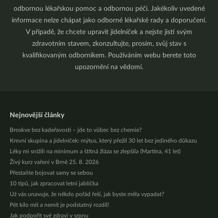
odbornou lékařskou pomoc a odbornou péči. Jakékoliv uvedené
informace nelze chápat jako odborné lékařské rady a doporučení.
V případě, že chcete upravit jídelníček a nejste jistí svým
zdravotním stavem, zkonzultujte, prosím, svůj stav s
kvalifikovaným odborníkem. Používáním webu berete toto
upozornění na vědomí.
Nejnovější články
Broskve bez kadeřavosti – jde to vůbec bez chemie?
Krevní skupina a jídelníček: mýtus, který přežil 30 let bez jediného důkazu
Léky mi snížili na minimum a štítná žláza se zlepšila (Martina, 41 let)
Živý kurz vaření v Brně 25. 8. 2026
Přestaňte bojovat samy se sebou
10 tipů, jak zpracovat letní jablíčka
Už vás unavuje, že někdo pořád řeší, jak byste měla vypadat?
Pět kilo mít a nemít je podstatný rozdíl!
Jak podpořit své zdraví v srpnu