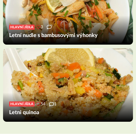
3
HLAVNÍ JÍDLA
Letní nudle s bambusovými výhonky
54
1
HLAVNÍ JÍDLA
Letni quinoa