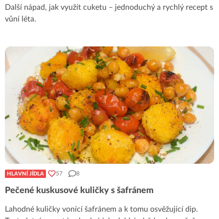
Další nápad, jak využít cuketu – jednoduchý a rychlý recept s
vůní léta.
57
8
HLAVNÍ JÍDLA
Pečené kuskusové kuličky s šafránem
Lahodné kuličky vonící šafránem a k tomu osvěžující dip.