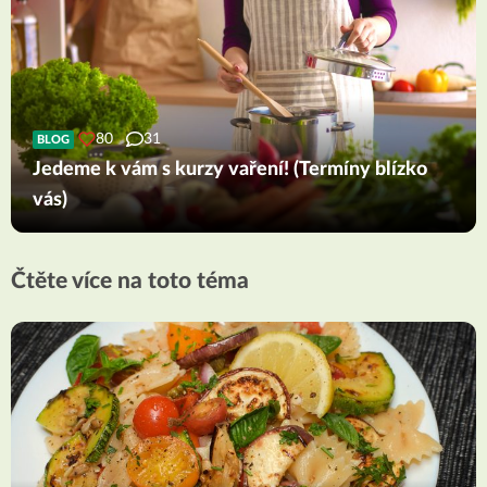
80
31
BLOG
Jedeme k vám s kurzy vaření! (Termíny blízko
vás)
Čtěte více na toto téma