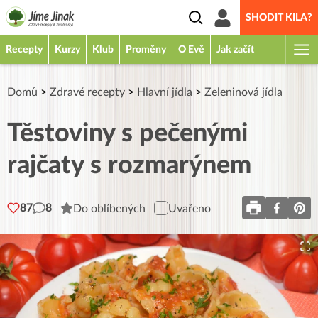
SHODIT KILA?
Recepty
Kurzy
Klub
Proměny
O Evě
Jak začít
Domů
>
Zdravé recepty
>
Hlavní jídla
>
Zeleninová jídla
Těstoviny s pečenými
rajčaty s rozmarýnem
87
8
Do oblíbených
Uvařeno