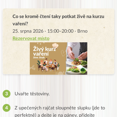
Co se kromě čtení taky potkat živě na kurzu
vaření?
25. srpna 2026 · 15:00–20:00 · Brno
Rezervovat místo
Uvařte těstoviny.
Z upečených rajčat sloupněte slupku
(jde to
perfektně) a dejte je na pánev, přidejte