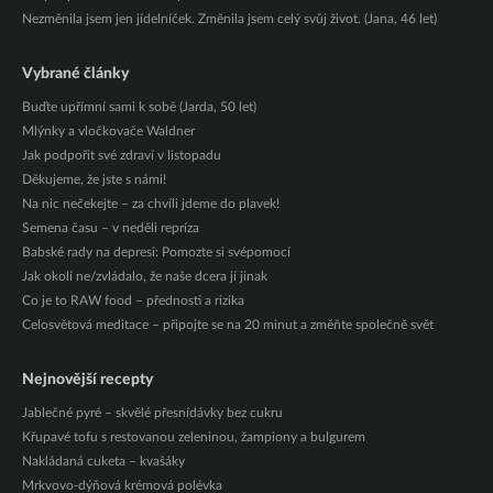
Nezměnila jsem jen jídelníček. Změnila jsem celý svůj život. (Jana, 46 let)
Vybrané články
Buďte upřímní sami k sobě (Jarda, 50 let)
Mlýnky a vločkovače Waldner
Jak podpořit své zdraví v listopadu
Děkujeme, že jste s námi!
Na nic nečekejte – za chvíli jdeme do plavek!
Semena času – v neděli repríza
Babské rady na depresi: Pomozte si svépomocí
Jak okolí ne/zvládalo, že naše dcera jí jinak
Co je to RAW food – přednosti a rizika
Celosvětová meditace – připojte se na 20 minut a změňte společně svět
Nejnovější recepty
Jablečné pyré – skvělé přesnídávky bez cukru
Křupavé tofu s restovanou zeleninou, žampiony a bulgurem
Nakládaná cuketa – kvašáky
Mrkvovo-dýňová krémová polévka