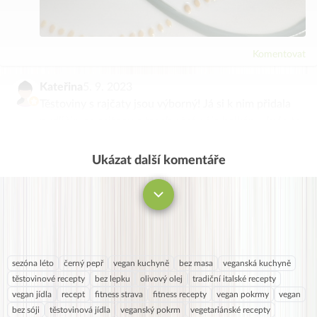
Komentovat
Kateřina
5. 9. 2023
Těstoviny s rajčaty jsou výborný! Já si k nim přidala
nudličky ze seitanu a trochu tofu ála balkán – bylo to
super😋
Ukázat další komentáře
Komentovat
sezóna léto
černý pepř
vegan kuchyně
bez masa
veganská kuchyně
těstovinové recepty
bez lepku
olivový olej
tradiční italské recepty
vegan jídla
recept
fitness strava
fitness recepty
vegan pokrmy
vegan
bez sóji
těstovinová jídla
veganský pokrm
vegetariánské recepty