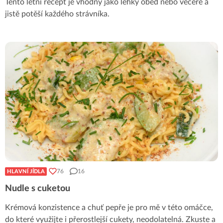
Tento letní recept je vhodný jako lehký oběd nebo večeře a
jistě potěší každého strávníka.
76
16
HLAVNÍ JÍDLA
Nudle s cuketou
Krémová konzistence a chuť pepře je pro mě v této omáčce,
do které využijte i přerostlejší cukety, neodolatelná. Zkuste a