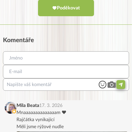
Poděkovat
Komentáře
Mila Beata
17. 3. 2026
Mnaaaaaaaaaaaaaam ♥️
Rajčátka vynikající
Měli jsme rýžové nudle