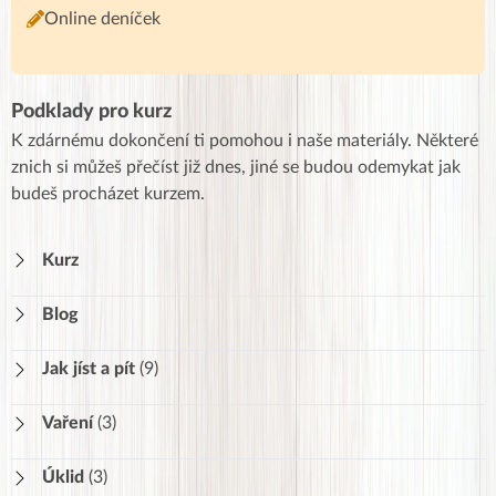
Online deníček
Podklady pro kurz
K zdárnému dokončení ti pomohou i naše materiály. Některé
znich si můžeš přečíst již dnes, jiné se budou odemykat jak
budeš procházet kurzem.
Kurz
Blog
Jak jíst a pít
(9)
Stravovací návyky
252
Vaření
(3)
Pitný režim
289
Videorecepty
Úklid
(3)
Pro kojící a těhotné
190