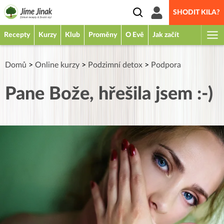
SHODIT KILA?
Recepty
Kurzy
Klub
Proměny
O Evě
Jak začít
Domů
>
Online kurzy
>
Podzimní detox
>
Podpora
Pane Bože, hřešila jsem :-)