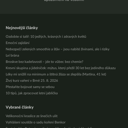
Nejnovější články
Ozdobte si talíř: 10 jedlých, krásných i zdravých květů
Emoční zajídání
Nebezpečí zelených smoothie a šťáv – jsou nabité živinami, ale i riziky
Lví brána
Broskve bez kadeřavosti – jde to vůbec bez chemie?
Krevní skupina a jídelníček: mýtus, který přežil 30 let bez jediného důkazu
Léky mi snížili na minimum a štítná žláza se zlepšila (Martina, 41 let)
Živý kurz vaření v Brně 25. 8. 2026
Přestaňte bojovat samy se sebou
10 tipů, jak zpracovat letní jablíčka
Vybrané články
Velikonoční kraslice ze šnečích ulit
Vyhlášení soutěže o sadu koření Benkor