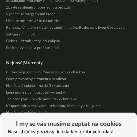
Sustainable: Potraviny v jiném světle – festivalový film č.5
Zbavte se alergie a fóbie jednou provždy
Vyhněte se margarínům! Proč?
Už to ze mě leze! Už to na mě jde!
Reflex.cz: V jídle je skryté nebezpečí i naděje. Rozhovor s Evou Cikrytovou
Setkání s minulostí
Pickles – zázrak, který léčí chřipku
Pocit na zvracení a proč vás trápí
Nejnovější recepty
Citrónové jablečné muffiny se sójovou šlehačkou
Oves provoněný citrónem a bazalkou
Nakládaná cuketa – na delší skladování
Letní nudle s bambusovými výhonky
Jablečné pyré – skvělé přesnídávky bez cukru
Křupavé tofu s restovanou zeleninou, žampiony a bulgurem
Nakládaná cuketa – kvašáky
Mrkvovo-dýňová krémová polévka
I my se vás musíme zeptat na cookies
Osvěžující kuskus
Naše stránky používají k ukládání drobných údajů
Osvěžující čaj s citronovými bylinkami