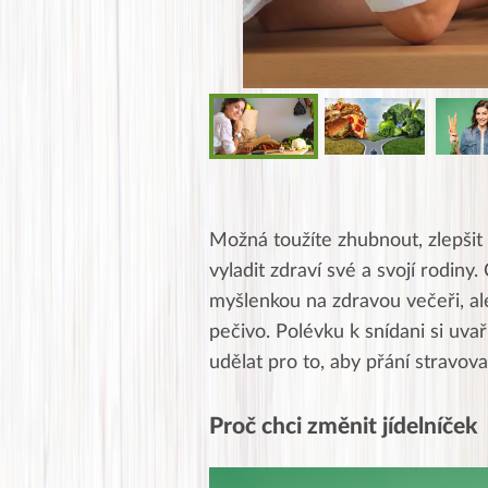
Jana
Možná toužíte zhubnout, zlepšit
J
★★★★★
vyladit zdraví své a svojí rodiny
Moc Vám všem děkuji za
myšlenkou na zdravou večeři, al
obzvlášť velké poděková
pečivo. Polévku k snídani si uva
uznání pro hlavní dvojic
udělat pro to, aby přání stravova
Posílá…
Proč chci změnit jídelníček