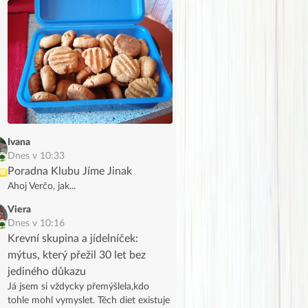
dávku s úpravami protože mi došlo
tahini a rýžová mouka, takže jsou z
kukuřičné mouky a z půlky z tahini a z
půlky z mandlovo kokosového másla.
A jsou snad ještě lepší! Stále se
přesvědčuji, že zdravé je dobré😁😁.
Na vánoce je slepím marmeládou jako
linecké, připomínají mi ho. Ale je
pravda, že běžným strávníkům asi
nechutnají (i když já nechápu jak
někomu můžou nechutnat), táta i
Ivana
brácha říkali, že jsou hořké
Dnes v 10:33
Poradna Klubu Jíme Jinak
UB
Ahoj Verčo, jak...
Viera
Dnes v 10:16
Krevní skupina a jídelníček:
mýtus, který přežil 30 let bez
jediného důkazu
Já jsem si vždycky přemýšlela,kdo
tohle mohl vymyslet. Těch diet existuje