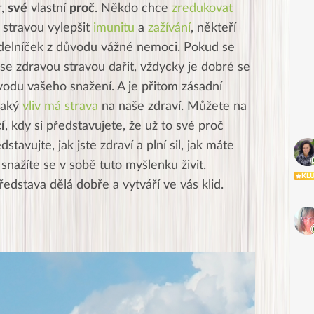
r,
své
vlastní
proč
.
Někdo chce
zredukovat
e stravou vylepšit
imunitu
a
zažívání
, někteří
jídelníček z důvodu vážné nemoci. Pokud se
e zdravou stravou dařit, vždycky je dobré se
odu vašeho snažení. A je přitom zásadní
 jaký
vliv má strava
na naše zdraví. Můžete na
í
, kdy si představujete, že už to své proč
tavujte, jak jste zdraví a plní sil, jak máte
snažíte se v sobě tuto myšlenku živit.
KL
ředstava dělá dobře a vytváří ve vás klid.