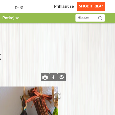
Přihlásit se
SHODIT KILA?
Další
Potkej se
Hledat
k