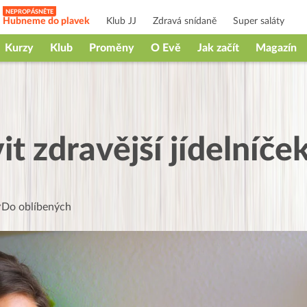
Hubneme do plavek
Klub JJ
Zdravá snídaně
Super saláty
Kurzy
Klub
Proměny
O Evě
Jak začít
Magazín
vit zdravější jídelníče
Do oblíbených