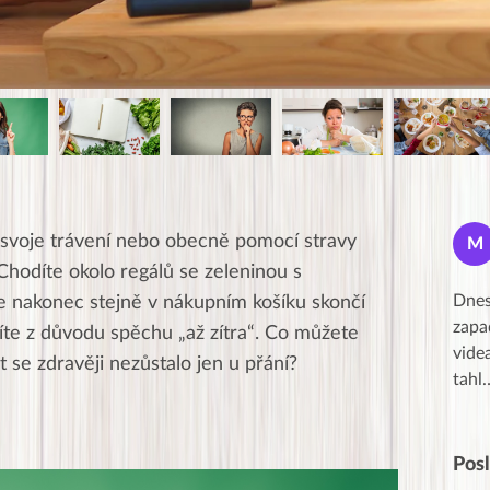
Petra
 svoje trávení nebo obecně pomocí stravy
P
M
★★★★★
. Chodíte okolo regálů se zeleninou s
 krásný pátek,
Za 14 dní jsou dole 2 kg, obvod v pase a
Dnes
e nakonec stejně v nákupním košíku skončí
ní, obdiv a
přes boky &#8211; 5 cm. Cítím se dobře.
zapa
říte z důvodu spěchu „až zítra“. Co můžete
i Peťa a Gábi!! 👏
Kurz je výborně zpracovaný,
vide
t se zdravěji nezůstalo jen u přání?
srozumiteln…
tahl
Pos