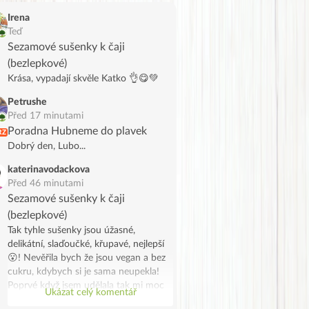
Irena
Teď
Sezamové sušenky k čaji
(bezlepkové)
Krása, vypadají skvěle Katko 👌😋💚
Petrushe
Před 17 minutami
Poradna Hubneme do plavek
RZ
Dobrý den, Lubo...
katerinavodackova
Před 46 minutami
Sezamové sušenky k čaji
(bezlepkové)
Tak tyhle sušenky jsou úžasné,
delikátní, slaďoučké, křupavé, nejlepší
😮! Nevěřila bych že jsou vegan a bez
cukru, kdybych si je sama neupekla!
Poprvé když jsem udělala tak mi moc
Ukázat celý komentář
chutnaly, tak jsem udělala dvojitou