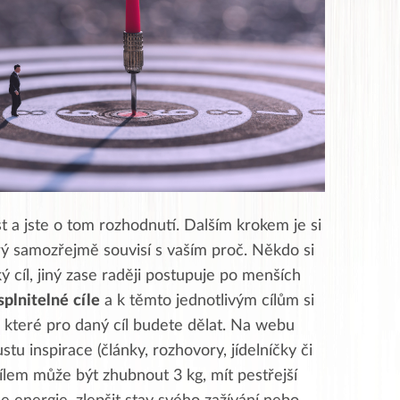
st a jste o tom rozhodnutí. Dalším krokem je si
ý samozřejmě souvisí s vaším proč. Někdo si
ý cíl, jiný zase raději postupuje po menších
splnitelné
cíle
a k těmto jednotlivým cílům si
, které pro daný cíl budete dělat. Na webu
tu inspirace (články, rozhovory, jídelníčky či
ílem může být zhubnout 3 kg, mít pestřejší