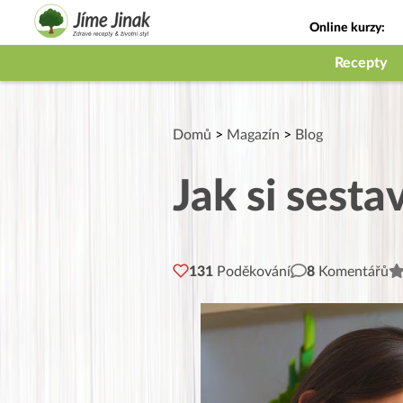
Online kurzy:
Jak na babičky
Recepty
Domů
>
Magazín
>
Blog
Jak si sesta
131
Poděkování
8
Komentářů