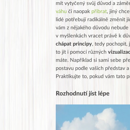
mít vytyčený svůj důvod a zámě
váhu
či naopak
přibrat
, jiný chc
lidé potřebují radikálně změnit 
vám z nějakého důvodu nebude s
v myšlenkách vracet právě k dův
chápat
principy
, tedy pochopit,
to jít i pomocí různých
vizualizac
máte. Například si sami sebe předs
postavu podle vašich představ a 
Praktikujte to, pokud vám tato p
Rozhodnutí jíst lépe