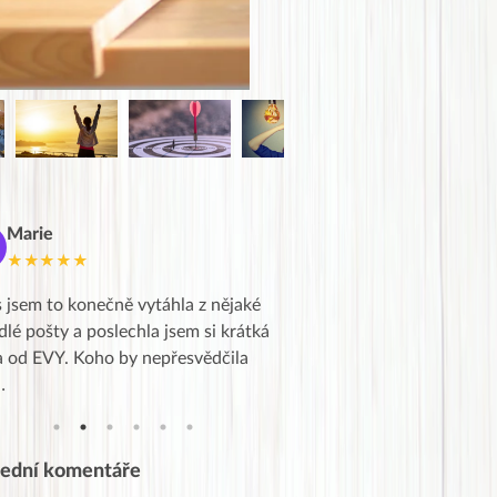
Marie
Deborka
D
★★★★★
★★★★★
 jsem to konečně vytáhla z nějaké
Líbí se mi jasnost vašich in
dlé pošty a poslechla jsem si krátká
zkušenosti vaše i ostatních
a od EVY. Koho by nepřesvědčila
začátku ,po třech dnech je 
…
posuzovat…
lední komentáře