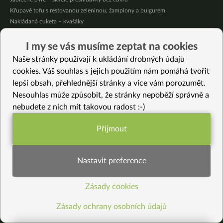
Křupavé tofu s restovanou zeleninou, žampiony a bulgurem
Nakládaná cuketa – kvašáky
Mrkvovo-dýňová krémová polévka
Osvěžující kuskus
I my se vás musíme zeptat na cookies
Osvěžující čaj s citronovými bylinkami
Naše stránky používají k ukládání drobných údajů
Nepečený jablečný dort s rybízem
cookies. Váš souhlas s jejich použitím nám pomáhá tvořit
lepší obsah, přehlednější stránky a více vám porozumět.
Vybrané recepty
Nesouhlas může způsobit, že stránky nepoběží správně a
Pikantní mexická kukuřice se “sýrovou” omáčkou
nebudete z nich mít takovou radost :-)
Zdravý jablečný koláč s vanilkovým krémem
Jarní polévka s hlívou a tuřínem
Přijmout
Funkční nastavení potřebujeme (vždy
Pórková polévka s žampiony a fazolovými lusky
aktivní)
Zdravý narozeninový dort vhodný k 1. narozeninám
Čekankové rizoto
Nastavit preference
Fazolky na smetaně (vegan)
Zapečené “šunkové” těstoviny à la šunkofleky
Zásady cookies
Statistiky pro lepší obsah
Foccacia z žitného kvásku
Tofu s rýží, čočkou a zeleninovou zálivkou
Zásady ochrany osobních údajů