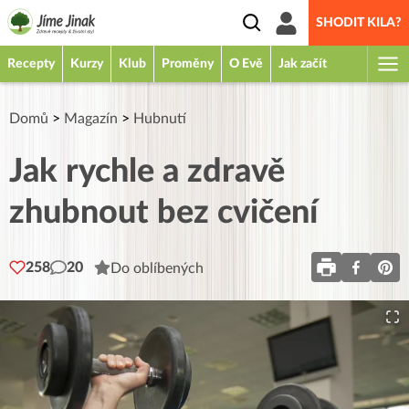
SHODIT KILA?
Recepty
Kurzy
Klub
Proměny
O Evě
Jak začít
Domů
>
Magazín
>
Hubnutí
Jak rychle a zdravě
zhubnout bez cvičení
258
20
Do oblíbených