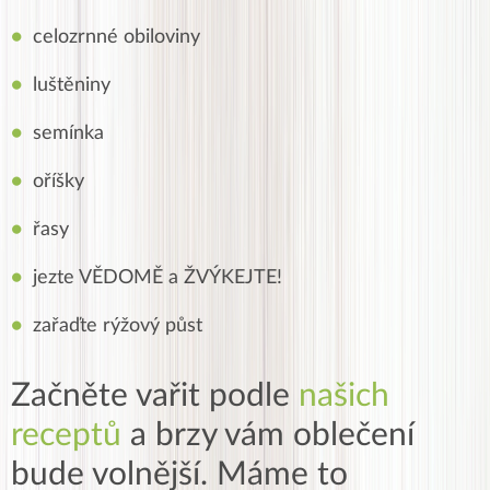
celozrnné obiloviny
luštěniny
semínka
oříšky
řasy
jezte VĚDOMĚ a ŽVÝKEJTE!
zařaďte rýžový půst
Začněte vařit podle
našich
receptů
a brzy vám oblečení
bude volnější. Máme to