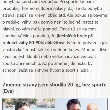
pohyb na čerstvém vzduchu. Při sportu se nám
produkují hormony dobré nálady, dají se do pohybu
střeva, zlepší se krevní oběd atd. Ale pokud se bavíme
o redukci váhy, pak pohyb není to jediné, natož to
hlavní, co vám může pomoci. Dnes už se na tom
shodne většina poradců, že
jídelníček hraje při
redukci váhy 80-90% důležitost
. Nám to potvrzuje jak
vlastní zkušenost, tak léta vedené kurzy. Mnoho lidí se
kvůli bolesti kloubů nebo velké nadváze věnovat
sportu ani nemohlo. Až po změně jídelníčku byli
schopni začít se aktivně hýbat a sport si užít.
Změnou stravy jsem shodila 20 kg, bez sportu
(Eva)