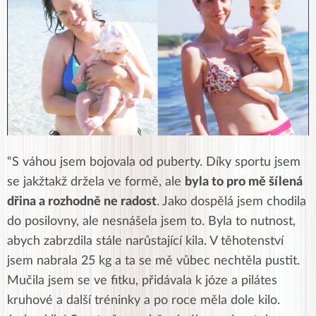
“S váhou jsem bojovala od puberty. Díky sportu jsem
se jakžtakž držela ve formě, ale
byla to pro mě šílená
dřina a rozhodně ne radost
. Jako dospělá jsem chodila
do posilovny, ale nesnášela jsem to. Byla to nutnost,
abych zabrzdila stále narůstající kila. V těhotenství
jsem nabrala 25 kg a ta se mě vůbec nechtěla pustit.
Mučila jsem se ve fitku, přidávala k józe a pilátes
kruhové a další tréninky a po roce měla dole kilo.