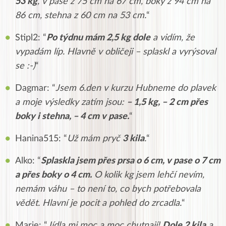
53 kg
, v pase z 75 cm na 67 cm, boky z 94 cm na
86 cm, stehna z 60 cm na 53 cm.
“
Stipl2: “
Po týdnu mám 2,5 kg dole
a vidím, že
vypadám líp. Hlavně v obličeji – splaskl a vyrýsoval
se :-)
“
Dagmar: “
Jsem 6.den v kurzu Hubneme do plavek
a moje výsledky zatím jsou:
– 1,5 kg, – 2 cm přes
boky i stehna, – 4 cm v pase.
“
Hanina515: “
Už mám pryč
3 kila
.
“
Alko: “
Splaskla jsem přes prsa o 6 cm, v pase o 7 cm
a přes boky o 4 cm.
O kolik kg jsem lehčí nevím,
nemám váhu – to není to, co bych potřebovala
vědět. Hlavní je pocit a pohled do zrcadla.
“
Marie: “
Jídla mi moc a moc chutnají!
Dole 2 kila
a