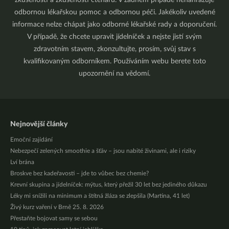
odbornou lékařskou pomoc a odbornou péči. Jakékoliv uvedené
informace nelze chápat jako odborné lékařské rady a doporučení.
V případě, že chcete upravit jídelníček a nejste jistí svým
zdravotním stavem, zkonzultujte, prosím, svůj stav s
kvalifikovaným odborníkem. Používáním webu berete toto
upozornění na vědomí.
Nejnovější články
Emoční zajídání
Nebezpečí zelených smoothie a šťáv – jsou nabité živinami, ale i riziky
Lví brána
Broskve bez kadeřavosti – jde to vůbec bez chemie?
Krevní skupina a jídelníček: mýtus, který přežil 30 let bez jediného důkazu
Léky mi snížili na minimum a štítná žláza se zlepšila (Martina, 41 let)
Živý kurz vaření v Brně 25. 8. 2026
Přestaňte bojovat samy se sebou