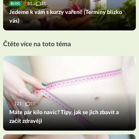
81
31
BLOG
Jedeme k vám s kurzy vaření! (Termíny blízko
vás)
Čtěte více na toto téma
121
10
Máte pár kilo navíc? Tipy, jak se jich zbavit a
začít zdravěji