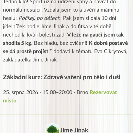
Jedno kilo! Sport už na udržení váhy a návrat do
normálu nestačil. Vzdala jsem to a uvěřila máminu
heslu:
Počkej, po dětech
. Pak jsem si dala 10 dní
jídelníček podle Jíme Jinak a do fitka v té době
nechodila kvůli bolesti zad.
V leže na gauči jsem tak
shodila 5 kg
. Bez hladu, bez cvičení!
K dobré postavě
se dá prostě projíst
!” dodává k tématu Eva Cikrytová,
zakladatelka Jíme Jinak
Základní kurz: Zdravé vaření pro tělo i duši
25. srpna 2026 · 15:00–20:00 · Brno
Rezervovat
místo
Jíme Jinak