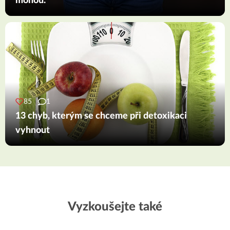
mohou.
85
1
13 chyb, kterým se chceme při detoxikaci
vyhnout
Vyzkoušejte také