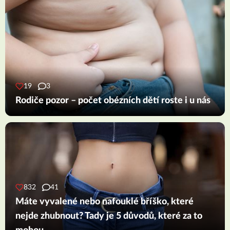
19
3
Rodiče pozor – počet obézních dětí roste i u nás
832
41
Máte vyvalené nebo nafouklé bříško, které
nejde zhubnout? Tady je 5 důvodů, které za to