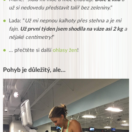
už si nedovedu představit talíř bez zeleniny.
“
Lada: “
Už mi nepnou kalhoty přes stehna a je mi
fajn.
Už první týden jsem shodila na váze asi 2 kg
a
nějaké centimetry!
“
… přečtěte si další
ohlasy žen
!
Pohyb je důležitý, ale…