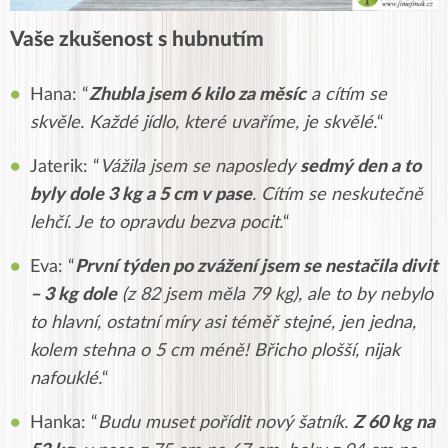
Vaše zkušenost s hubnutím
Hana: “
Zhubla jsem 6 kilo za měsíc
a cítím se
skvěle. Každé jídlo, které uvaříme, je skvělé.
“
Jaterik: “
Vážila jsem se naposledy
sedmý den a to
byly dole 3 kg a 5 cm v pase
. Cítím se neskutečně
lehčí. Je to opravdu bezva pocit.
“
Eva: “
První týden po zvážení jsem se nestačila divit
– 3 kg dole
(z 82 jsem měla 79 kg), ale to by nebylo
to hlavní, ostatní míry asi téměř stejné, jen jedna,
kolem stehna o 5 cm méně! Břicho plošší, nijak
nafouklé.
“
Hanka: “
Budu muset pořídit nový šatník.
Z 60 kg na