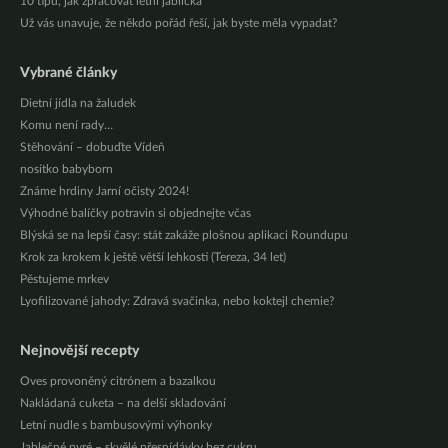
10 tipů, jak zpracovat letní jablíčka
Už vás unavuje, že někdo pořád řeší, jak byste měla vypadat?
Vybrané články
Dietní jídla na žaludek
Komu není rady…
Stěhování – dobuďte Vídeň
nosítko babyborn
Známe hrdiny Jarní očisty 2024!
Výhodné balíčky potravin si objednejte včas
Blýská se na lepší časy: stát zakáže plošnou aplikaci Roundupu
Krok za krokem k ještě větší lehkosti (Tereza, 34 let)
Pěstujeme mrkev
Lyofilizované jahody: Zdravá svačinka, nebo koktejl chemie?
Nejnovější recepty
Oves provoněný citrónem a bazalkou
Nakládaná cuketa – na delší skladování
Letní nudle s bambusovými výhonky
Jablečné pyré – skvělé přesnídávky bez cukru