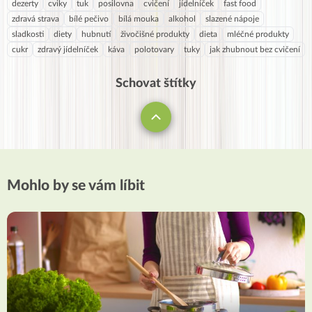
dezerty
cviky
tuk
posilovna
cvičení
jídelníček
fast food
zdravá strava
bílé pečivo
bílá mouka
alkohol
slazené nápoje
sladkosti
diety
hubnutí
živočišné produkty
dieta
mléčné produkty
cukr
zdravý jídelníček
káva
polotovary
tuky
jak zhubnout bez cvičení
Schovat štítky
Mohlo by se vám líbit