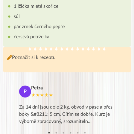
1 lžička mleté ​​skořice
sůl
pár zrnek černého pepře
čerstvá petrželka
Poznačit si k receptu
Petra
Ma
P
M
★★★★★
★
k,
Za 14 dní jsou dole 2 kg, obvod v pase a přes
Dnes jse
znání pro
boky &#8211; 5 cm. Cítím se dobře. Kurz je
zapadlé p
…
výborně zpracovaný, srozumiteln…
od EVY. 