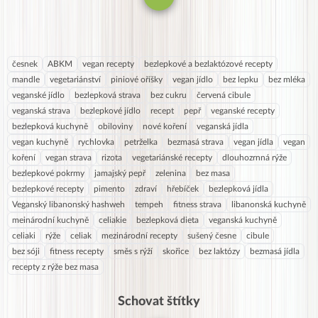
česnek
ABKM
vegan recepty
bezlepkové a bezlaktózové recepty
mandle
vegetariánství
piniové oříšky
vegan jídlo
bez lepku
bez mléka
veganské jídlo
bezlepková strava
bez cukru
červená cibule
veganská strava
bezlepkové jídlo
recept
pepř
veganské recepty
bezlepková kuchyně
obiloviny
nové koření
veganská jídla
vegan kuchyně
rychlovka
petrželka
bezmasá strava
vegan jídla
vegan
koření
vegan strava
rizota
vegetariánské recepty
dlouhozrnná rýže
bezlepkové pokrmy
jamajský pepř
zelenina
bez masa
bezlepkové recepty
pimento
zdraví
hřebíček
bezlepková jídla
Veganský libanonský hashweh
tempeh
fitness strava
libanonská kuchyně
meinárodní kuchyně
celiakie
bezlepková dieta
veganská kuchyně
celiaki
rýže
celiak
mezinárodní recepty
sušený česne
cibule
bez sóji
fitness recepty
směs s rýží
skořice
bez laktózy
bezmasá jídla
recepty z rýže bez masa
Schovat štítky