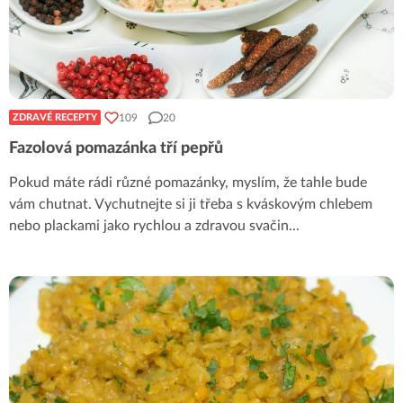
109
20
ZDRAVÉ RECEPTY
Fazolová pomazánka tří pepřů
Pokud máte rádi různé pomazánky, myslím, že tahle bude
vám chutnat. Vychutnejte si ji třeba s kváskovým chlebem
nebo plackami jako rychlou a zdravou svačin
...