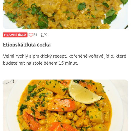
31
2
HLAVNÍ JÍDLA
Etiopská žlutá čočka
Velmi rychlý a praktický recept, kořeněné voňavé jídlo, které
budete mít na stole během 15 minut.