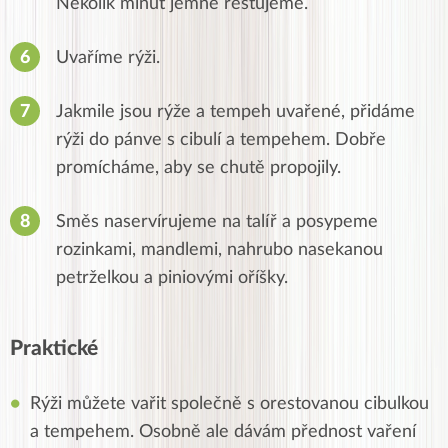
Několik minut jemně restujeme.
Uvaříme rýži.
Jakmile jsou rýže a tempeh uvařené, přidáme
rýži do pánve s cibulí a tempehem.
Dobře
promícháme, aby se chutě propojily.
Směs naservírujeme na talíř a posypeme
rozinkami, mandlemi, nahrubo nasekanou
petrželkou a piniovými oříšky.
Praktické
Rýži můžete vařit společně s orestovanou cibulkou
a tempehem. Osobně ale dávám přednost vaření