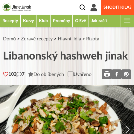
SHODIT KILA?
Recepty
Kurzy
Klub
Proměny
O Evě
Jak začít
Domů
>
Zdravé recepty
>
Hlavní jídla
>
Rizota
Libanonský hashweh jinak
102
7
Do oblíbených
Uvařeno