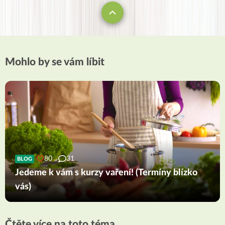
Mohlo by se vám líbit
80
31
BLOG
Jedeme k vám s kurzy vaření! (Termíny blízko
vás)
Čtěte více na toto téma