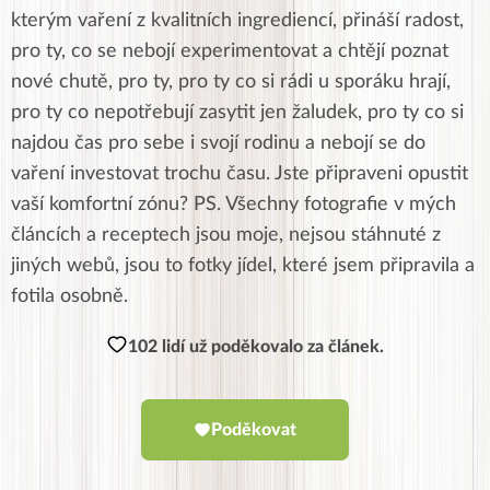
kterým vaření z kvalitních ingrediencí, přináší radost,
pro ty, co se nebojí experimentovat a chtějí poznat
nové chutě, pro ty, pro ty co si rádi u sporáku hrají,
pro ty co nepotřebují zasytit jen žaludek, pro ty co si
najdou čas pro sebe i svojí rodinu a nebojí se do
vaření investovat trochu času. Jste připraveni opustit
vaší komfortní zónu? PS. Všechny fotografie v mých
článcích a receptech jsou moje, nejsou stáhnuté z
jiných webů, jsou to fotky jídel, které jsem připravila a
fotila osobně.
102 lidí už poděkovalo za článek.
Poděkovat