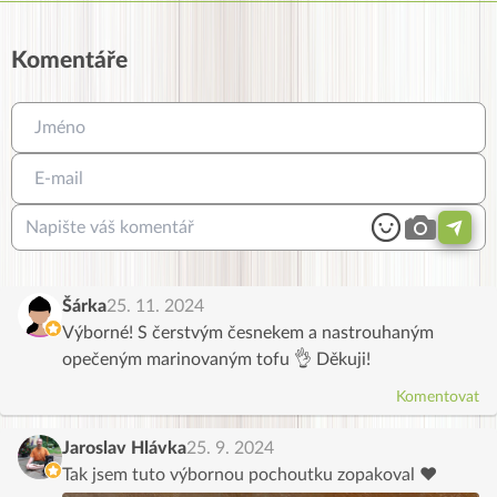
Komentáře
Šárka
25. 11. 2024
Výborné! S čerstvým česnekem a nastrouhaným
opečeným marinovaným tofu 👌 Děkuji!
Komentovat
Jaroslav Hlávka
25. 9. 2024
Tak jsem tuto výbornou pochoutku zopakoval ❤️