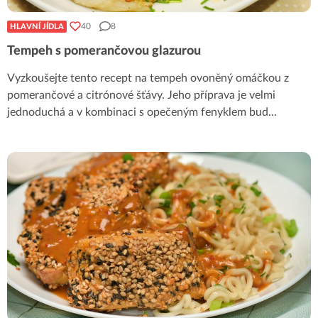
40
8
HLAVNÍ JÍDLA
Tempeh s pomerančovou glazurou
Vyzkoušejte tento recept na tempeh ovoněný omáčkou z
pomerančové a citrónové šťávy. Jeho příprava je velmi
jednoduchá a v kombinaci s opečeným fenyklem bud
...