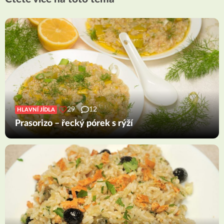
29
12
HLAVNÍ JÍDLA
Prasorizo – řecký pórek s rýží