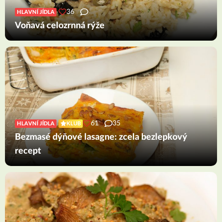
36
HLAVNÍ JÍDLA
Voňavá celozrnná rýže
61
35
HLAVNÍ JÍDLA
KLUB
Bezmasé dýňové lasagne: zcela bezlepkový
recept