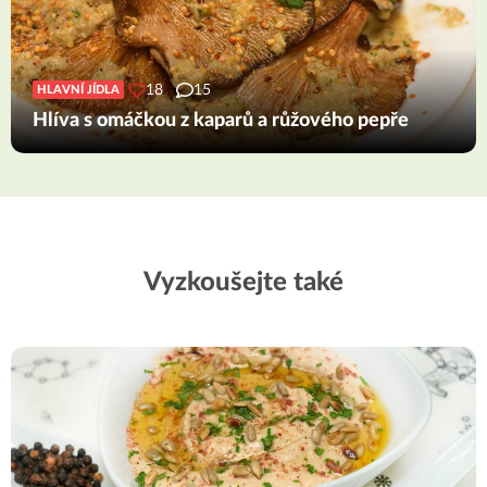
18
15
HLAVNÍ JÍDLA
Hlíva s omáčkou z kaparů a růžového pepře
Vyzkoušejte také