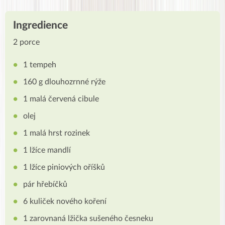
Ingredience
2 porce
1 tempeh
160 g dlouhozrnné rýže
1 malá červená cibule
olej
1 malá hrst rozinek
1 lžíce mandlí
1 lžíce piniových oříšků
pár hřebíčků
6 kuliček nového koření
1 zarovnaná lžička sušeného česneku