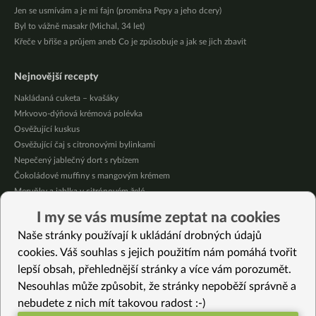
Jen se usmívám a je mi fajn (proměna Pepy a jeho dcery)
Byl to vážně masakr (Michal, 34 let)
Křeče v břiše a průjem aneb Co je způsobuje a jak se jich zbavit
Nejnovější recepty
Nakládaná cuketa – kvašáky
Mrkvovo-dýňová krémová polévka
Osvěžující kuskus
Osvěžující čaj s citronovými bylinkami
Nepečený jablečný dort s rybízem
Čokoládové muffiny s mangovým krémem
Meruňky a jablka v citrónovém želé
Krémová zeleninová polévka s koprem a vločkami
I my se vás musíme zeptat na cookies
Celozrnná rýže basmati se zeleninou
Naše stránky používají k ukládání drobných údajů
Citrónové muffiny s borůvkovým krémem
cookies. Váš souhlas s jejich použitím nám pomáhá tvořit
lepší obsah, přehlednější stránky a více vám porozumět.
Vybrané recepty
Nesouhlas může způsobit, že stránky nepoběží správně a
Rýžová kaše s natto a restovanou zeleninou
nebudete z nich mít takovou radost :-)
Květák v indické čočkové omáčce