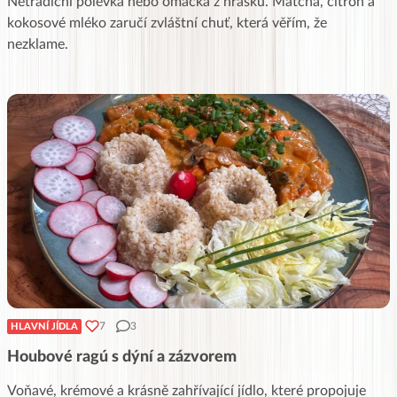
Netradiční polévka nebo omáčka z hrášku. Matcha, citrón a
kokosové mléko zaručí zvláštní chuť, která věřím, že
nezklame.
7
3
HLAVNÍ JÍDLA
Houbové ragú s dýní a zázvorem
Voňavé, krémové a krásně zahřívající jídlo, které propojuje