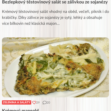
Bezlepkový těstovinový salát se zálivkou ze sojanézy
Krémový těstovinový salát vhodný na oběd, večeři, piknik i do
krabičky. Díky zálivce ze sojanézy je sytý, lehký a obsahuje
více bílkovin než klasická majon
...
29
20
ZELENINA A SALÁTY