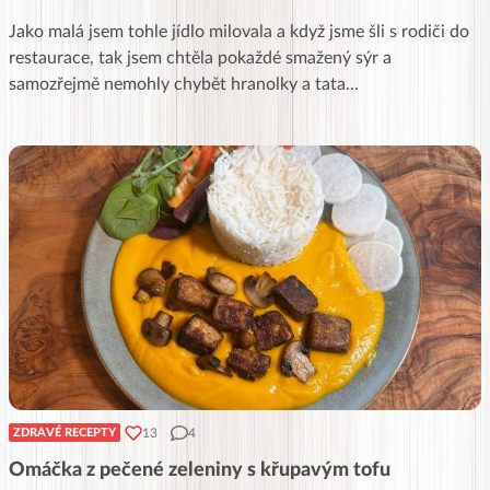
Jako malá jsem tohle jídlo milovala a když jsme šli s rodiči do
restaurace, tak jsem chtěla pokaždé smažený sýr a
samozřejmě nemohly chybět hranolky a tata
...
13
4
ZDRAVÉ RECEPTY
Omáčka z pečené zeleniny s křupavým tofu