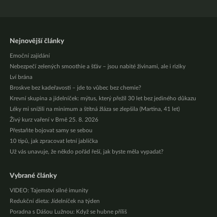
Nejnovější články
Emoční zajídání
Nebezpečí zelených smoothie a šťáv – jsou nabité živinami, ale i riziky
Lví brána
Broskve bez kadeřavosti – jde to vůbec bez chemie?
Krevní skupina a jídelníček: mýtus, který přežil 30 let bez jediného důkazu
Léky mi snížili na minimum a štítná žláza se zlepšila (Martina, 41 let)
Živý kurz vaření v Brně 25. 8. 2026
Přestaňte bojovat samy se sebou
10 tipů, jak zpracovat letní jablíčka
Už vás unavuje, že někdo pořád řeší, jak byste měla vypadat?
Vybrané články
VIDEO: Tajemství silné imunity
Redukční dieta: Jídelníček na týden
Poradna s Dášou Lužnou: Když se hubne příliš