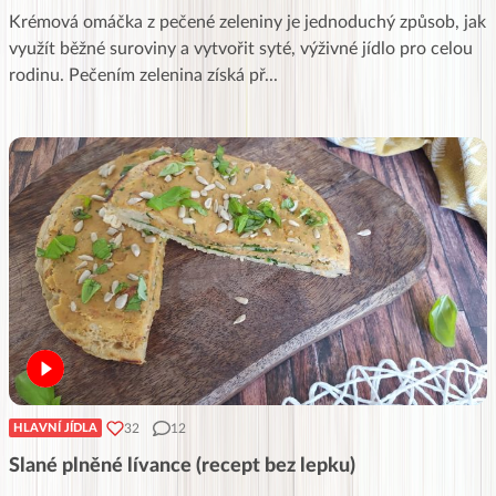
Krémová omáčka z pečené zeleniny je jednoduchý způsob, jak
využít běžné suroviny a vytvořit syté, výživné jídlo pro celou
rodinu. Pečením zelenina získá př
...
32
12
HLAVNÍ JÍDLA
Slané plněné lívance (recept bez lepku)