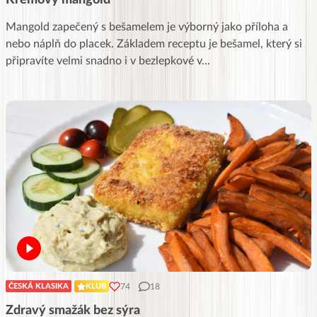
Krémový mangold
Mangold zapečený s bešamelem je výborný jako příloha a
nebo náplň do placek. Základem receptu je bešamel, který si
připravíte velmi snadno i v bezlepkové v
...
74
18
ČESKÁ KLASIKA
KLUB
Zdravý smažák bez sýra