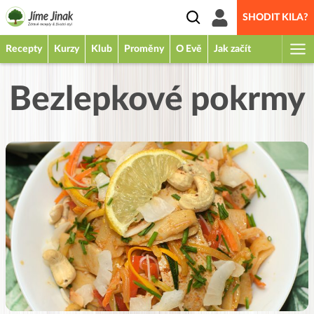
SHODIT KILA?
Recepty
Kurzy
Klub
Proměny
O Evě
Jak začít
Bezlepkové pokrmy