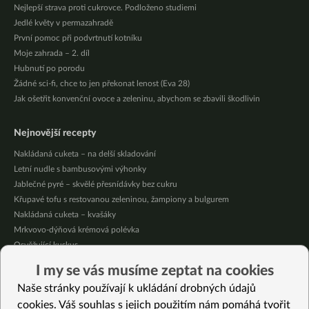
Nejlepší strava proti cukrovce. Podloženo studiemi
Jedlé květy v permazahradě
První pomoc při podvrtnutí kotníku
Moje zahrada – 2. díl
Hubnutí po porodu
Žádné sci-fi, chce to jen překonat lenost (Eva 28)
Jak ošetřit konvenční ovoce a zeleninu, abychom se zbavili škodlivin
Nejnovější recepty
Nakládaná cuketa – na delší skladování
Letní nudle s bambusovými výhonky
Jablečné pyré – skvělé přesnídávky bez cukru
Křupavé tofu s restovanou zeleninou, žampiony a bulgurem
Nakládaná cuketa – kvašáky
Mrkvovo-dýňová krémová polévka
Osvěžující kuskus
Osvěžující čaj s citronovými bylinkami
I my se vás musíme zeptat na cookies
Nepečený jablečný dort s rybízem
Naše stránky používají k ukládání drobných údajů
Čokoládové muffiny s mangovým krémem
cookies. Váš souhlas s jejich použitím nám pomáhá tvořit