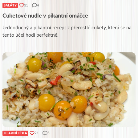
35
4
SALÁTY
Cuketové nudle v pikantní omáčce
Jednoduchý a pikantní recept z přerostlé cukety, která se na
tento účel hodí perfektně.
21
5
HLAVNÍ JÍDLA