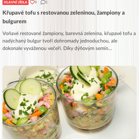
8
1
HLAVNÍ JÍDLA
Křupavé tofu s restovanou zeleninou, žampiony a
bulgurem
Voňavé restované žampiony, barevná zelenina, křupavé tofu a
nadýchaný bulgur tvoří dohromady jednoduchou, ale
dokonale vyváženou večeři. Díky dýňovým semín
...