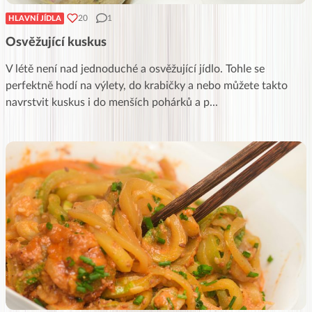
20
1
HLAVNÍ JÍDLA
Osvěžující kuskus
V létě není nad jednoduché a osvěžující jídlo. Tohle se
perfektně hodí na výlety, do krabičky a nebo můžete takto
navrstvit kuskus i do menších pohárků a p
...