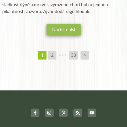
sladkost dýně a mrkve s výraznou chutí hub a jemnou
pikantností zázvoru. Ajvar dodá ragú hloubk
...
Načíst další
1
2
33
>