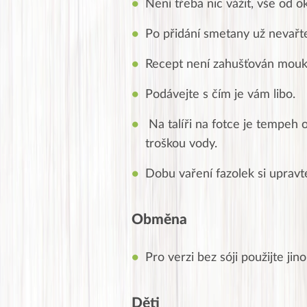
Není třeba nic vážit, vše od o
Po přidání smetany už nevařte
Recept není zahušťován mouk
Podávejte s čím je vám libo.
Na talíři na fotce je tempeh o
troškou vody.
Dobu vaření fazolek si upravt
Obměna
Pro verzi bez sóji použijte ji
Děti