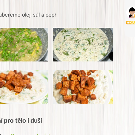
ubereme olej, sůl a pepř.
KL
 pro tělo i duši