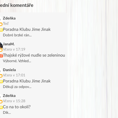
lední komentáře
Zdeňka
Teď
Poradna Klubu Jíme Jinak
UB
Dobré brzké rán...
JanaM.
Včera v 17:19
Thajské rýžové nudle se zeleninou
RZ
Výborné. Vzhled...
Daniela
Včera v 17:01
Poradna Klubu Jíme Jinak
UB
Děkuji za odpov...
Zdeňka
Včera v 15:28
Co na to okolí?
UB
Dik...