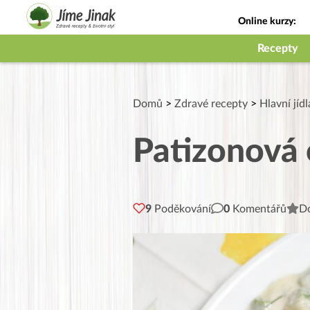
Online kurzy:
Jak na babičky
Recepty
Domů
>
Zdravé recepty
>
Hlavní jídl
Patizonová
9
Poděkování
0
Komentářů
Do