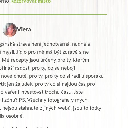
 Brno
Rezervovat místo
Viera
ganská strava není jednotvárná, nudná a
í myslí. Jídlo pro mě má být zdravé a ne
. Mé recepty jsou určeny pro ty, kterým
přináší radost, pro ty, co se nebojí
nové chutě, pro ty, pro ty co si rádi u sporáku
ytit jen žaludek, pro ty co si najdou čas pro
do vaření investovat trochu času. Jste
tní zónu? PS. Všechny fotografie v mých
 nejsou stáhnuté z jiných webů, jsou to fotky
tila osobně.