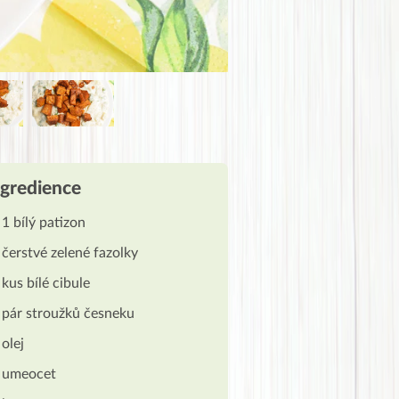
ngredience
1 bílý patizon
čerstvé zelené fazolky
kus bílé cibule
pár stroužků česneku
olej
umeocet