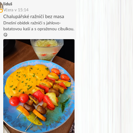
liduš
Včera v 15:14
Chalupářské ražničí bez masa
Dnešní obídek ražniči s jahlovo-
batatovou kaší a s opraženou cibulkou.
😋