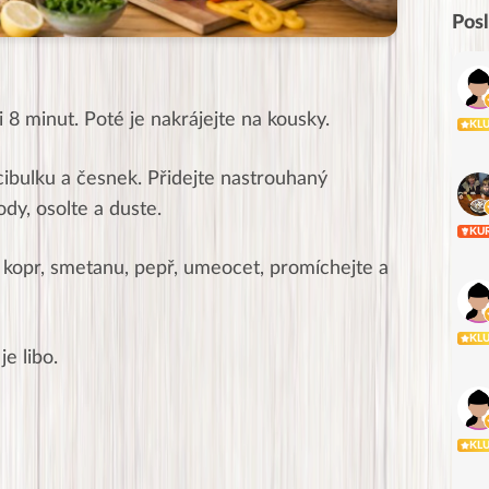
Pos
i 8 minut. Poté je nakrájejte na kousky.
KL
cibulku a česnek. Přidejte nastrouhaný
ody, osolte a duste.
KU
, kopr, smetanu, pepř, umeocet, promíchejte a
KL
je libo.
KL