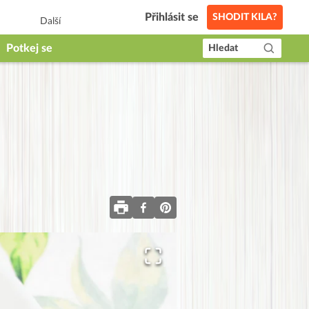
Přihlásit se
SHODIT KILA?
Další
Potkej se
Hledat