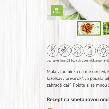
Přidat
bez lepku
bez sóji
bez cukru
bez mléka
sezóna lé
Malá vzpomínka na mé dětství, k
fazolkový prívarok”. Já použila b
zahradě daří. Pojdte si se mnou 
Recept na smetanovou omá