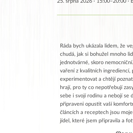
25. srpna 2026 · 15:00–20:00 ·
Ráda bych ukázala lidem, že ve
chudá, jak si bohužel mnoho lid
jednotvárné, skoro nemocniční
vaření z kvalitních ingrediencí, 
experimentovat a chtějí poznat 
hrají, pro ty co nepotřebují zas
sebe i svojí rodinu a nebojí se 
připraveni opustit vaší komfor
článcích a receptech jsou moje,
jídel, které jsem připravila a fo