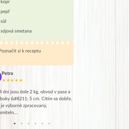
kopr
pepř
sůl
sójová smetana
Poznačit si k receptu
Petra
Marie
M
★★★★★
★★★★★
4 dní jsou dole 2 kg, obvod v pase a
Dnes jsem to konečně vytáh
 boky &#8211; 5 cm. Cítím se dobře.
zapadlé pošty a poslechla j
 je výborně zpracovaný,
videa od EVY. Koho by nepř
umiteln…
tahl…