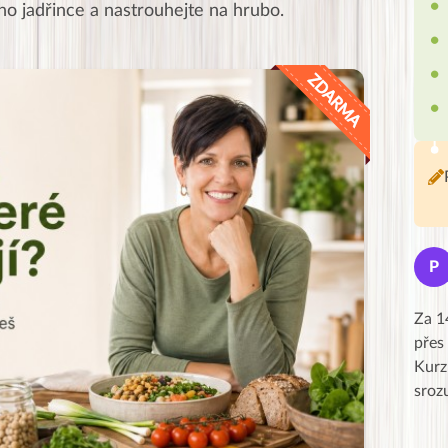
ho jadřince a nastrouhejte na hrubo.
Jana
J
P
★★★★★
Moc Vám všem děkuji za krásný pátek,
Za 1
obzvlášť velké poděkování, obdiv a
přes
uznání pro hlavní dvojici Peťa a Gábi!! 👏
Kurz
Posílá…
sroz