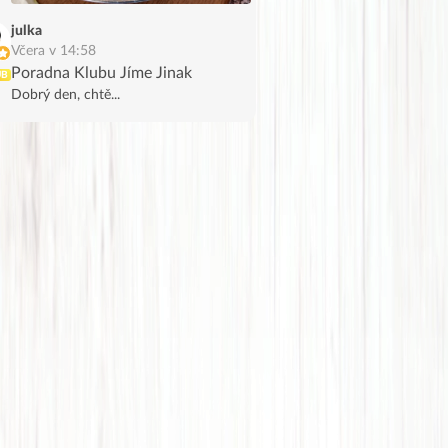
julka
Včera v 14:58
Poradna Klubu Jíme Jinak
UB
Dobrý den, chtě...