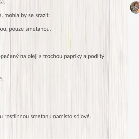
ka.
, mohla by se srazit.
ou, pouze smetanou.
pečený na oleji s trochou papriky a podlitý
e.
nou rostlinnou smetanu namísto sójové.