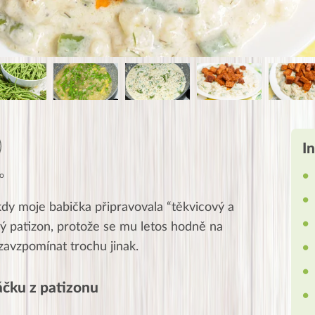
I
to
dy moje babička připravovala “těkvicový a
ílý patizon, protože se mu letos hodně na
zavzpomínat trochu jinak.
čku z patizonu