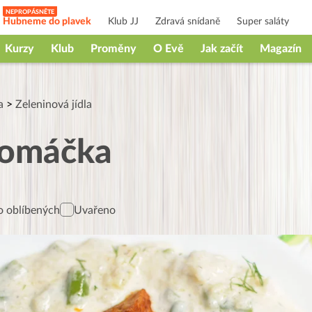
Hubneme do plavek
Klub JJ
Zdravá snídaně
Super saláty
Kurzy
Klub
Proměny
O Evě
Jak začít
Magazín
a
>
Zeleninová jídla
 omáčka
 oblíbených
Uvařeno