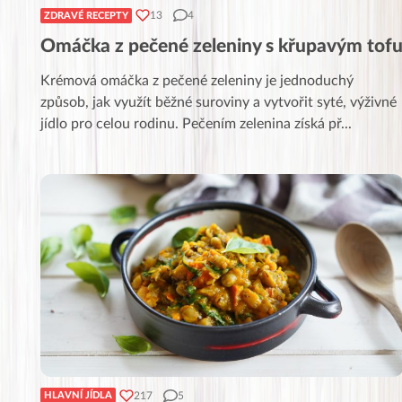
13
4
ZDRAVÉ RECEPTY
Omáčka z pečené zeleniny s křupavým tof
Krémová omáčka z pečené zeleniny je jednoduchý
způsob, jak využít běžné suroviny a vytvořit syté, výživné
jídlo pro celou rodinu. Pečením zelenina získá př
...
217
5
HLAVNÍ JÍDLA