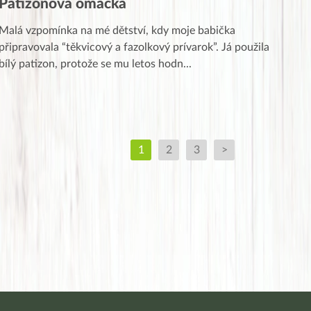
Patizonová omáčka
Malá vzpomínka na mé dětství, kdy moje babička
připravovala “těkvicový a fazolkový prívarok”. Já použila
bílý patizon, protože se mu letos hodn
...
1
2
3
>