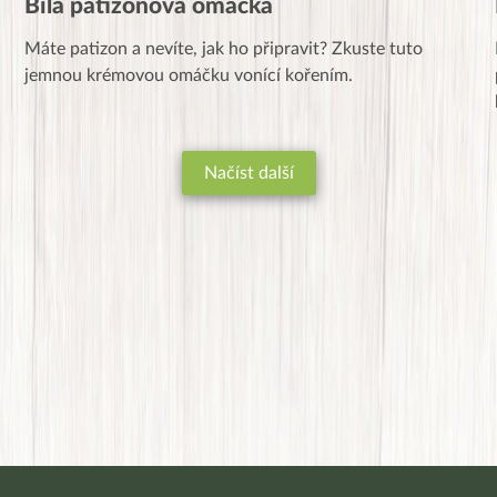
Bílá patizonová omáčka
Máte patizon a nevíte, jak ho připravit? Zkuste tuto
jemnou krémovou omáčku vonící kořením.
Načíst další