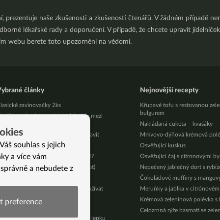
ní, prezentuje naše zkušenosti a zkušenosti čtenářů. V žádném případě 
orné lékařské rady a doporučení. V případě, že chcete upravit jídelníček 
ním webu berete toto upozornění na vědomí.
ybrané články
Nejnovější recepty
lasické zavinovačky 2ks
Křupavé tofu s restovanou zel
bulgurem
obily a rakovina aneb křehká věda mezi
lýnskými kameny
Nakládaná cuketa – kvašáky
okies
olest žaludku ze stresu a jak se jí zbavit
Mrkvovo-dýňová krémová pol
Váš souhlas s jejich
ak decibely ovlivňují chutě
Osvěžující kuskus
nky a více vám
ak to, že marodíš, když tak zdravě jíš?
Osvěžující čaj s citronovými b
iná Já díky Jíme Jinak (Alžběta, 53 let)
Nepečený jablečný dort s rybí
 správně a nebudete z
egan kraslice na Velikonoce
Čokoládové muffiny s mango
 důvody, proč okamžitě přestat používat
Meruňky a jablka v citrónovém
osmetické pudry a dětské zásypy
Krémová zeleninová polévka s
t preference
est: Jaký jste typ podle ajurvédy?
Celozrnná rýže basmati se zele
í)
ečivo při celiakii, HITu a intoleranci lepku