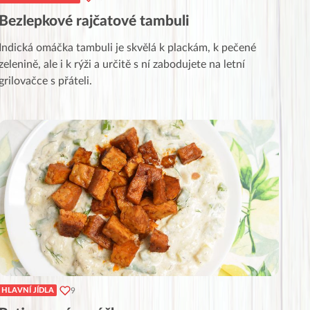
Bezlepkové rajčatové tambuli
Indická omáčka tambuli je skvělá k plackám, k pečené
zelenině, ale i k rýži a určitě s ní zabodujete na letní
grilovačce s přáteli.
9
HLAVNÍ JÍDLA