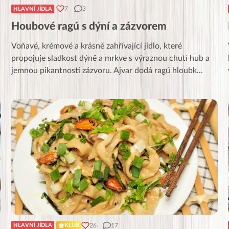
7
3
HLAVNÍ JÍDLA
u
Houbové ragú s dýní a zázvorem
Voňavé, krémové a krásně zahřívající jídlo, které
propojuje sladkost dýně a mrkve s výraznou chutí hub a
jemnou pikantností zázvoru. Ajvar dodá ragú hloubk
...
26
17
HLAVNÍ JÍDLA
KLUB