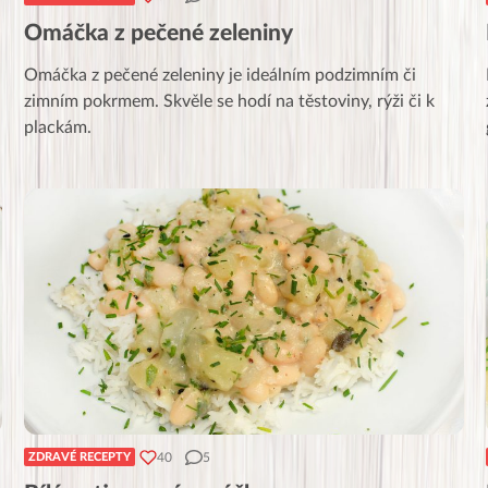
Omáčka z pečené zeleniny
Omáčka z pečené zeleniny je ideálním podzimním či
zimním pokrmem. Skvěle se hodí na těstoviny, rýži či k
plackám.
40
5
ZDRAVÉ RECEPTY