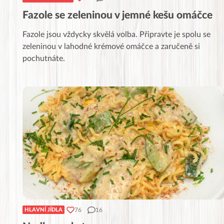
Fazole se zeleninou v jemné kešu omáčce
Fazole jsou vždycky skvělá volba. Připravte je spolu se
zeleninou v lahodné krémové omáčce a zaručeně si
pochutnáte.
76
16
HLAVNÍ JÍDLA