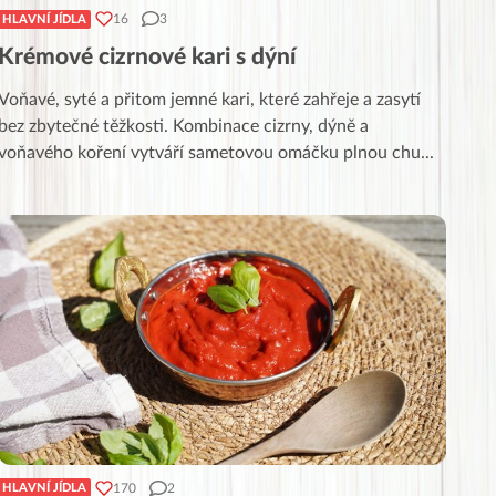
16
3
HLAVNÍ JÍDLA
Krémové cizrnové kari s dýní
Voňavé, syté a přitom jemné kari, které zahřeje a zasytí
bez zbytečné těžkosti. Kombinace cizrny, dýně a
voňavého koření vytváří sametovou omáčku plnou chu
...
170
2
HLAVNÍ JÍDLA