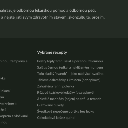
nenahrazuje odbornou lékařskou pomoc a odbornou péči.
a nejste jistí svým zdravotním stavem, zkonzultujte, prosím,
Vybrané recepty
eninou, žampiony a
Pestrý teplý zimní salát s pečenou zeleninou
Salát s černou ředkví a naklíčeným mungem
Tofu sladký “tvaroh” – jako nádivka i svačina
évka
Jáhlové dalamánky s kmínem (bezlepkové)
Zahuštěná ranní polévka
ylinkami
Rýžové kváskové koláčky (bezlepkové)
zem
3 skvělé marinády (nejen) na tofu a tempeh
vým krémem
Glazované cukety
 želé
Švestkové nepečené dortíky bez lepku
 koprem a vločkami
Čokoládová kaše z quinoi
ninou