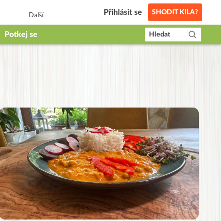
Přihlásit se
SHODIT KILA?
Další
Potkej se
Hledat