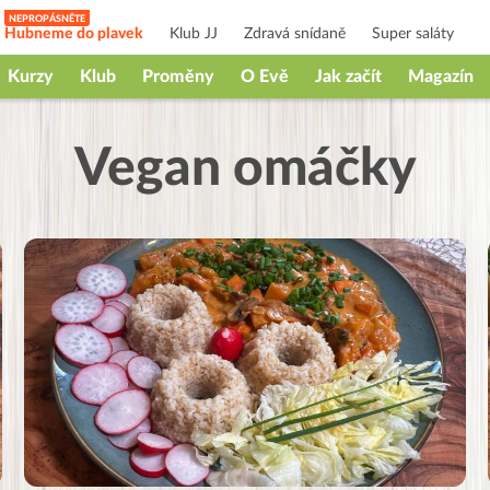
Hubneme do plavek
Klub JJ
Zdravá snídaně
Super saláty
Kurzy
Klub
Proměny
O Evě
Jak začít
Magazín
Vegan omáčky