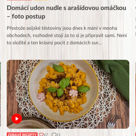
Domácí udon nudle s arašídovou omáčkou
– foto postup
Přestože asijské těstoviny jsou dnes k mání v mnoha
obchodech, rozhodně stojí za to si je připravit sami. Není
to složité a ten krásný pocit z domácích sur
...
67
11
ZDRAVÉ RECEPTY