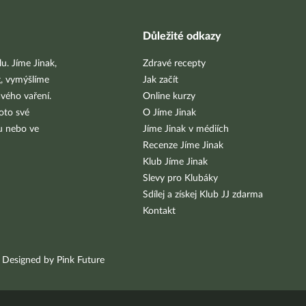
Důležité odkazy
u. Jíme Jinak,
Zdravé recepty
g, vymýšlíme
Jak začít
vého vaření.
Online kurzy
oto své
O Jíme Jinak
bu nebo ve
Jíme Jinak v médiích
Recenze Jíme Jinak
Klub Jíme Jinak
Slevy pro Klubáky
Sdílej a získej Klub JJ zdarma
Kontakt
Designed by Pink Future