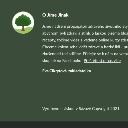
O Jíme Jinak
Jsme nadšení propagátoři zdravého životního styl
abychom byli zdraví a štíhlí. S láskou píšeme blo
recepty, točíme videa a vedeme online kurzy zdra
Chceme kolem sebe vidět zdravé a hezké lidi - pr
zkušenosti teď sdílíme. Přidejte se k nám na we
skupině na Facebooku!
Přečtěte si o nás více
Eva Cikrytová, zakladatelka
Vyrobeno s láskou v Sázavě Copyright 2021