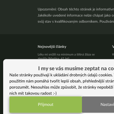
Upozornění: Obsah těchto stránek je informativ
Jakékoliv uvedené informace nelze chápat jako odb
svůj stav s kvalifikovaným odborníkem. Používá
Nejnovější články
V
Léky mi snížili na minimum a štítná žláza se
K
zlepšila (Martina, 41 let)
M
Živý kurz vaření v Brně 25. 8. 2026
m
I my se vás musíme zeptat na co
Přestaňte bojovat samy se sebou
B
Naše stránky používají k ukládání drobných údajů cookies. 
10 tipů, jak zpracovat letní jablíčka
J
použitím nám pomáhá tvořit lepší obsah, přehlednější strá
Už vás unavuje, že někdo pořád řeší, jak byste
J
měla vypadat?
J
porozumět. Nesouhlas může způsobit, že stránky nepoběží
Pět kilo mít a nemít je podstatný rozdíl!
V
nich mít takovou radost :-)
Jak podpořit své zdraví v srpnu
4
Nezměnila jsem jen jídelníček. Změnila jsem celý
k
Přijmout
Nastavi
svůj život. (Jana, 46 let)
T
Funkční nastavení potřebujeme (vždy aktivn
Neumírej: Proč chce žít Bryan Johnson déle
P