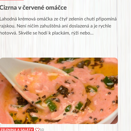
Cizrna v červené omáčce
Lahodná krémová omáčka ze čtyř zelenin chutí připomíná
rajskou. Není ničím zahuštěná ani doslazená a je rychle
hotovvá. Skvěle se hodí k plackám, rýži nebo
...
10
ZELENINA A SALÁTY