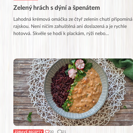
Zelený hrách s dýní a špenátem
Lahodná krémová omáčka ze čtyř zelenin chutí připomíná
rajskou. Není ničím zahuštěná ani doslazená a je rychle
hotovvá. Skvěle se hodí k plackám, rýži nebo
...
30
21
ZDRAVÉ RECEPTY