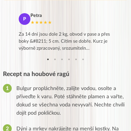
Petra
Ma
P
M
★★★★★
★
k,
Za 14 dní jsou dole 2 kg, obvod v pase a přes
Dnes jse
znání pro
boky &#8211; 5 cm. Cítím se dobře. Kurz je
zapadlé p
…
výborně zpracovaný, srozumiteln…
od EVY. 
Recept na houbové ragú
Bulgur propláchněte, zalijte vodou, osolte a
přiveďte k varu. Poté stáhněte plamen a vařte,
dokud se všechna voda nevyvaří. Nechte chvíli
dojít pod pokličkou.
Dýni a mrkev nakrájejte na menší kostky. Na