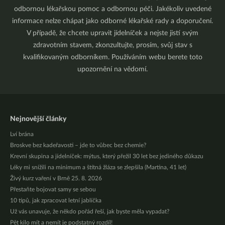
odbornou lékařskou pomoc a odbornou péči. Jakékoliv uvedené
informace nelze chápat jako odborné lékařské rady a doporučení.
V případě, že chcete upravit jídelníček a nejste jistí svým
zdravotním stavem, zkonzultujte, prosím, svůj stav s
kvalifikovaným odborníkem. Používáním webu berete toto
upozornění na vědomí.
Nejnovější články
Lví brána
Broskve bez kadeřavosti – jde to vůbec bez chemie?
Krevní skupina a jídelníček: mýtus, který přežil 30 let bez jediného důkazu
Léky mi snížili na minimum a štítná žláza se zlepšila (Martina, 41 let)
Živý kurz vaření v Brně 25. 8. 2026
Přestaňte bojovat samy se sebou
10 tipů, jak zpracovat letní jablíčka
Už vás unavuje, že někdo pořád řeší, jak byste měla vypadat?
Pět kilo mít a nemít je podstatný rozdíl!