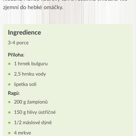
zjemní do hebké omáčky.
Ingredience
3-4 porce
Příloha:
1 hrnek bulguru
2,5 hrnku vody
špetka soli
Ragú:
200 g žampionů
150 g hlívy ústřičné
1/2 máslové dýně
4 mrkve