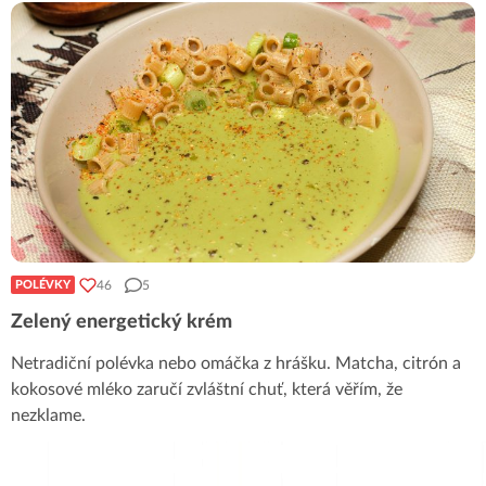
46
5
POLÉVKY
Zelený energetický krém
Netradiční polévka nebo omáčka z hrášku. Matcha, citrón a
kokosové mléko zaručí zvláštní chuť, která věřím, že
nezklame.