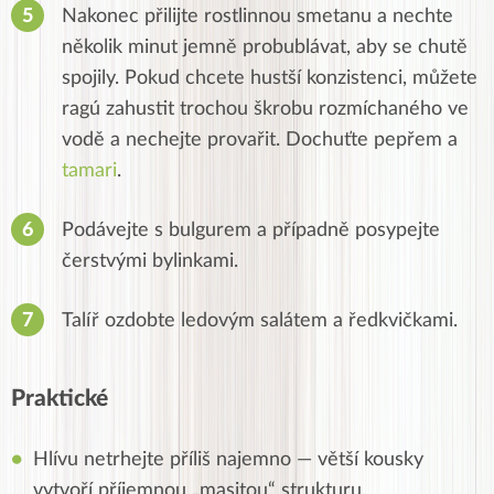
Nakonec přilijte rostlinnou smetanu a nechte
několik minut jemně probublávat, aby se chutě
spojily. Pokud chcete hustší konzistenci, můžete
ragú zahustit trochou škrobu rozmíchaného ve
vodě a nechejte provařit. Dochuťte pepřem a
tamari
.
Podávejte s bulgurem a případně posypejte
čerstvými bylinkami.
Talíř ozdobte ledovým salátem a ředkvičkami.
Praktické
Hlívu netrhejte příliš najemno — větší kousky
vytvoří příjemnou „masitou“ strukturu.