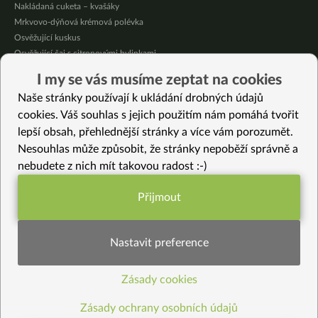
Nakládaná cuketa – kvašáky
Mrkvovo-dýňová krémová polévka
Osvěžující kuskus
Osvěžující čaj s citronovými bylinkami
Nepečený jablečný dort s rybízem
I my se vás musíme zeptat na cookies
Čokoládové muffiny s mangovým krémem
Naše stránky používají k ukládání drobných údajů
Meruňky a jablka v citrónovém želé
cookies. Váš souhlas s jejich použitím nám pomáhá tvořit
lepší obsah, přehlednější stránky a více vám porozumět.
Vybrané recepty
Nesouhlas může způsobit, že stránky nepoběží správně a
Jednoduchý knedlík z kukuřičné krupice (polenty)
nebudete z nich mít takovou radost :-)
Letní salát s klíčky ředkviček
Voňavý bulgur s pečenou zeleninou a tofunézovým dipem
Přijmout
Nejrychlejší jablečné pyré – přesnídávka pro velké i malé
Funkční nastavení potřebujeme (vždy
Osvěžující okurkový salát s daikonem
aktivní)
Tak trochu jiný bezlepkový dortík
Nastavit preference
Oranžový talíř
Semínkové bezlepkové karbanátky
Zásady cookies
Statistiky pro lepší obsah
Kukuřičné těstoviny s rozmarýnovou zeleninou
Nasi Kerabu jinak
Zásady ochrany osobních údajů