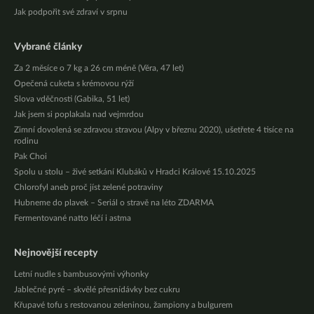
Jak podpořit své zdraví v srpnu
Vybrané články
Za 2 měsíce o 7 kg a 26 cm méně (Věra, 47 let)
Opečená cuketa s krémovou rýží
Slova vděčnosti (Gabika, 51 let)
Jak jsem si poplakala nad vejmrdou
Zimní dovolená se zdravou stravou (Alpy v březnu 2020), ušetřete 4 tisíce na
rodinu
Pak Choi
Spolu u stolu – živé setkání Klubáků v Hradci Králové 15.10.2025
Chlorofyl aneb proč jíst zelené potraviny
Hubneme do plavek – Seriál o stravě na léto ZDARMA
Fermentované natto léčí i astma
Nejnovější recepty
Letní nudle s bambusovými výhonky
Jablečné pyré – skvělé přesnídávky bez cukru
Křupavé tofu s restovanou zeleninou, žampiony a bulgurem