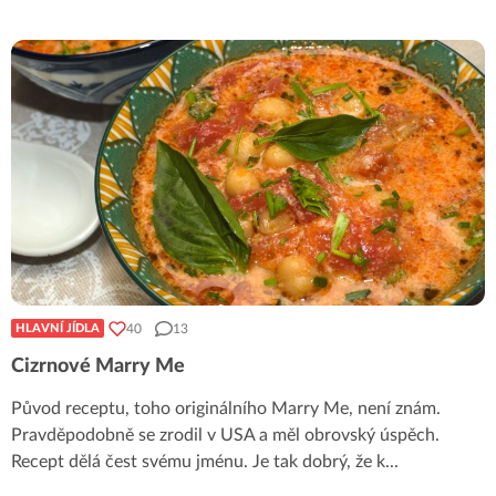
40
13
HLAVNÍ JÍDLA
Cizrnové Marry Me
Původ receptu, toho originálního Marry Me, není znám.
Pravděpodobně se zrodil v USA a měl obrovský úspěch.
Recept dělá čest svému jménu. Je tak dobrý, že k
...