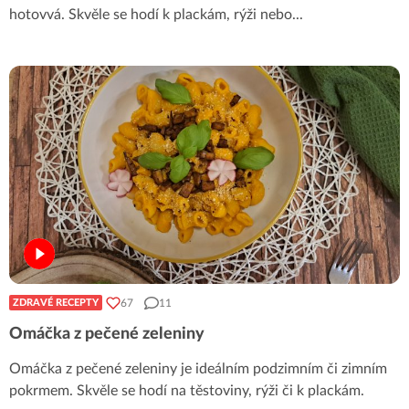
hotovvá. Skvěle se hodí k plackám, rýži nebo
...
67
11
ZDRAVÉ RECEPTY
Omáčka z pečené zeleniny
Omáčka z pečené zeleniny je ideálním podzimním či zimním
pokrmem. Skvěle se hodí na těstoviny, rýži či k plackám.