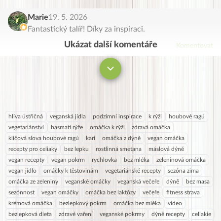
Marie
19. 5. 2026
Fantastický talíř! Díky za inspiraci.
Ukázat další komentáře
Komentovat
hlíva ústřičná
veganská jídla
podzimní inspirace
k rýži
houbové ragú
vegetariánství
basmati rýže
omáčka k rýži
zdravá omáčka
klíčová slova houbové ragú
kari
omáčka z dýně
vegan omáčka
recepty pro celiaky
bez lepku
rostlinná smetana
máslová dýně
vegan recepty
vegan pokrm
rychlovka
bez mléka
zeleninová omáčka
vegan jídlo
omáčky k těstovinám
vegetariánské recepty
sezóna zima
omáčka ze zeleniny
veganské omáčky
veganská večeře
dýně
bez masa
sezónnost
vegan omáčky
omáčka bez laktózy
večeře
fitness strava
krémová omáčka
bezlepkový pokrm
omáčka bez mléka
video
bezlepková dieta
zdravé vaření
veganské pokrmy
dýně recepty
celiakie