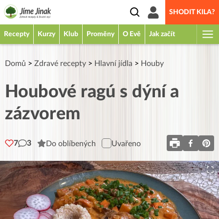
SHODIT KILA?
Recepty
Kurzy
Klub
Proměny
O Evě
Jak začít
Domů
>
Zdravé recepty
>
Hlavní jídla
>
Houby
Houbové ragú s dýní a
zázvorem
7
3
Do oblíbených
Uvařeno