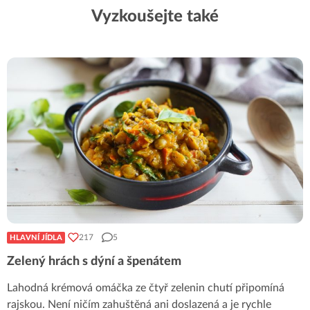
Vyzkoušejte také
217
5
HLAVNÍ JÍDLA
Zelený hrách s dýní a špenátem
Lahodná krémová omáčka ze čtyř zelenin chutí připomíná
rajskou. Není ničím zahuštěná ani doslazená a je rychle