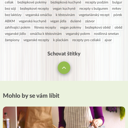
celiak
bezlepkové pokrmy
bezlepková kuchyně
recepty podzim
bulgur
bez sóji
bezlepkové recepty
vegan kuchyně
recepty s bulgurem
mrkev
bez laktózy
veganská omáčka
k těstovinám
vegetariánský recept
pórek
ABKM
veganská kuchyně
vegan jídla
dušené
zázvor
zahřívající pokrm
fitness recepty
vegan pokrmy
bezlepkový oběd
oběd
veganské jídlo
omáčka k těstovinám
veganský pokrm
rostlinná smetan
žampiony
veganské recepty
k plackám
recepty pro celiakii
ajvar
Schovat štítky
Mohlo by se vám líbit