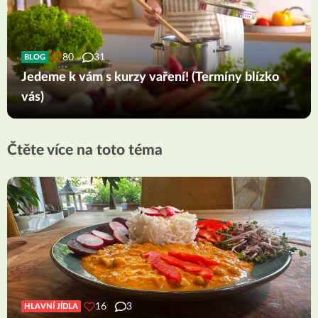
80
31
BLOG
Jedeme k vám s kurzy vaření! (Termíny blízko
vás)
Čtěte více na toto téma
16
3
HLAVNÍ JÍDLA