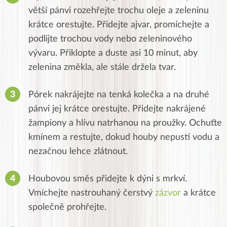
větší pánvi rozehřejte trochu oleje a zeleninu
krátce orestujte. Přidejte ajvar, promíchejte a
podlijte trochou vody nebo zeleninového
vývaru. Přiklopte a duste asi 10 minut, aby
zelenina změkla, ale stále držela tvar.
Pórek nakrájejte na tenká kolečka a na druhé
pánvi jej krátce orestujte. Přidejte nakrájené
žampiony a hlívu natrhanou na proužky. Ochuťte
kmínem a restujte, dokud houby nepustí vodu a
nezačnou lehce zlátnout.
Houbovou směs přidejte k dýni s mrkví.
Vmíchejte nastrouhaný čerstvý
zázvor
a krátce
společně prohřejte.