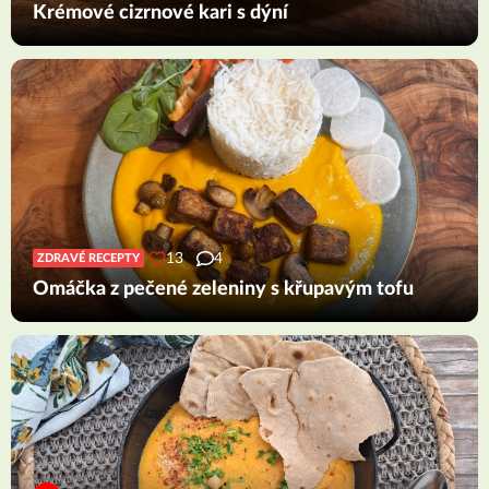
Krémové cizrnové kari s dýní
13
4
ZDRAVÉ RECEPTY
Omáčka z pečené zeleniny s křupavým tofu