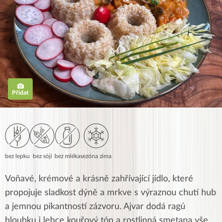
Přidat
bez lepku
bez sóji
bez mléka
sezóna zima
Voňavé, krémové a krásně zahřívající jídlo, které
propojuje sladkost dýně a mrkve s výraznou chutí hub
a jemnou pikantností zázvoru. Ajvar dodá ragú
hloubku i lehce kouřový tón a rostlinná smetana vše