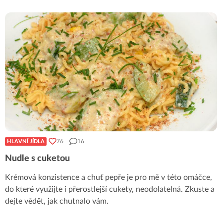
76
16
HLAVNÍ JÍDLA
Nudle s cuketou
Krémová konzistence a chuť pepře je pro mě v této omáčce,
do které využijte i přerostlejší cukety, neodolatelná. Zkuste a
dejte vědět, jak chutnalo vám.