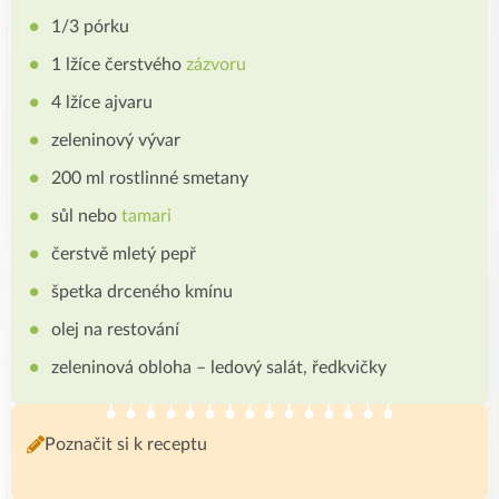
1/3 pórku
1 lžíce čerstvého
zázvoru
4 lžíce ajvaru
zeleninový vývar
200 ml rostlinné smetany
sůl nebo
tamari
čerstvě mletý pepř
špetka drceného kmínu
olej na restování
zeleninová obloha – ledový salát, ředkvičky
Poznačit si k receptu