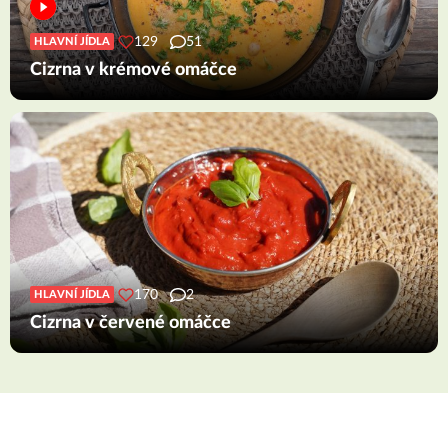
129
51
HLAVNÍ JÍDLA
Cizrna v krémové omáčce
170
2
HLAVNÍ JÍDLA
Cizrna v červené omáčce