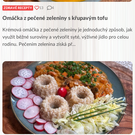
13
4
ZDRAVÉ RECEPTY
Omáčka z pečené zeleniny s křupavým tofu
Krémová omáčka z pečené zeleniny je jednoduchý způsob, jak
využít běžné suroviny a vytvořit syté, výživné jídlo pro celou
rodinu. Pečením zelenina získá př
...