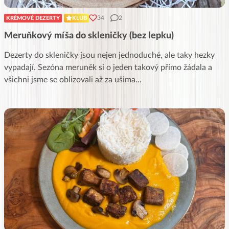
34
2
KRÉMOVÉ DEZERTY
KLUB
Meruňkový míša do skleničky (bez lepku)
Dezerty do skleničky jsou nejen jednoduché, ale taky hezky
vypadají. Sezóna meruněk si o jeden takový přímo žádala a
všichni jsme se oblizovali až za ušima
...