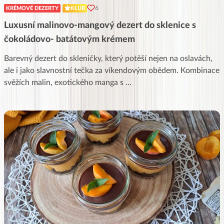
6
KRÉMOVÉ DEZERTY
KLUB
Luxusní malinovo-mangový dezert do sklenice s
čokoládovo- batátovým krémem
Barevný dezert do skleničky, který potěší nejen na oslavách,
ale i jako slavnostní tečka za víkendovým obědem. Kombinace
svěžích malin, exotického manga s
...