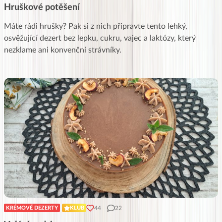
Hruškové potěšení
Máte rádi hrušky? Pak si z nich připravte tento lehký,
osvěžující dezert bez lepku, cukru, vajec a laktózy, který
nezklame ani konvenční strávníky.
44
22
KRÉMOVÉ DEZERTY
KLUB