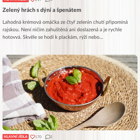
Zelený hrách s dýní a špenátem
Lahodná krémová omáčka ze čtyř zelenin chutí připomíná
rajskou. Není ničím zahuštěná ani doslazená a je rychle
hotovvá. Skvěle se hodí k plackám, rýži nebo
...
170
2
HLAVNÍ JÍDLA