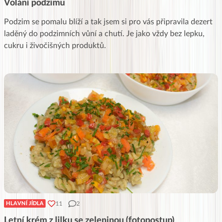
Volání podzimu
Podzim se pomalu blíží a tak jsem si pro vás připravila dezert
laděný do podzimních vůní a chutí. Je jako vždy bez lepku,
cukru i živočišných produktů.
11
2
HLAVNÍ JÍDLA
Letní krém z lilku se zeleninou (fotopostup)