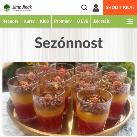
SHODIT KILA?
Recepty
Kurzy
Klub
Proměny
O Evě
Jak začít
Sezónnost