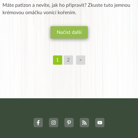
Máte patizon a nevíte, jak ho připravit? Zkuste tuto jemnou
krémovou omáčku vonící kořením.
Načíst další
1
2
>