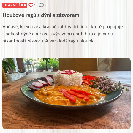
7
3
HLAVNÍ JÍDLA
Houbové ragú s dýní a zázvorem
Voňavé, krémové a krásně zahřívající jídlo, které propojuje
sladkost dýně a mrkve s výraznou chutí hub a jemnou
pikantností zázvoru. Ajvar dodá ragú hloubk
...