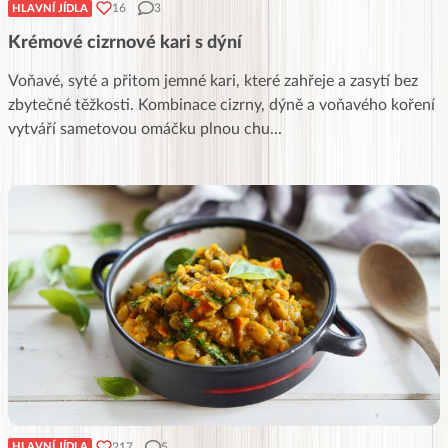
16
3
HLAVNÍ JÍDLA
Krémové cizrnové kari s dýní
Voňavé, syté a přitom jemné kari, které zahřeje a zasytí bez
zbytečné těžkosti. Kombinace cizrny, dýně a voňavého koření
vytváří sametovou omáčku plnou chu
...
217
5
HLAVNÍ JÍDLA