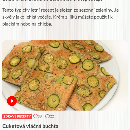
Tento typicky letní recept je složen ze sezónní zeleniny. Je
skvělý jako lehká večeře. Krém z lilků můžete použít i k
plackám nebo na chleba.
38
22
ZDRAVÉ RECEPTY
Cuketová vláčná buchta