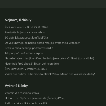
Nejnovější články
Živý kurz vaření v Brně 25. 8. 2026
Přestaňte bojovat samy se sebou
10 tipů, jak zpracovat letní jablíčka
Už vás unavuje, že někdo pořád řeší, jak byste měla vypadat?
Pět kilo mít a nemít je podstatný rozdíl!
Jak podpořit své zdraví v srpnu
Nezměnila jsem jen jídelníček. Změnila jsem celý svůj život. (Jana, 46 let)
Neumírej: Proč chce žít Bryan Johnson déle
Živý kurz vaření v Praze 9. 8. 2026
Výzva pro hrdiny Hubneme do plavek 2026. Máme pro vás krásné dárky!
Vybrané články
Vitamín A a rostlinná strava
Hubnutí po čtyřicítce jsem vzdala (Žaneta, 42 let)
Reflux – jak vzniká a jak ho vyléčit