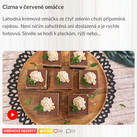
Cizrna v červené omáčce
Lahodná krémová omáčka ze čtyř zelenin chutí připomíná
rajskou. Není ničím zahuštěná ani doslazená a je rychle
hotovvá. Skvěle se hodí k plackám, rýži nebo
...
30
23
KRÉMOVÉ DEZERTY
KLUB