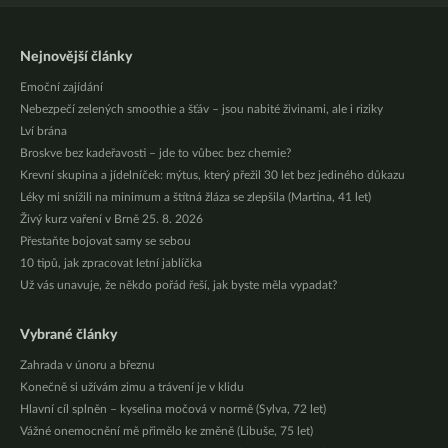
Nejnovější články
Emoční zajídání
Nebezpečí zelených smoothie a šťáv – jsou nabité živinami, ale i riziky
Lví brána
Broskve bez kadeřavosti – jde to vůbec bez chemie?
Krevní skupina a jídelníček: mýtus, který přežil 30 let bez jediného důkazu
Léky mi snížili na minimum a štítná žláza se zlepšila (Martina, 41 let)
Živý kurz vaření v Brně 25. 8. 2026
Přestaňte bojovat samy se sebou
10 tipů, jak zpracovat letní jablíčka
Už vás unavuje, že někdo pořád řeší, jak byste měla vypadat?
Vybrané články
Zahrada v únoru a březnu
Konečně si užívám zimu a trávení je v klidu
Hlavní cíl splněn – kyselina močová v normě (Sylva, 72 let)
Vážné onemocnění mě přimělo ke změně (Libuše, 75 let)