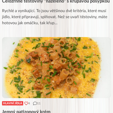
Celozrnné těstoviny “nazeleno” s křupavou posypkou
Rychlé a vynikající. To jsou většinou dvě kritéria, které musí
jídlo, které připravuji, splňovat. Než se uvaří těstoviny, máte
hotovou jak omáčku, tak křup
...
4
11
HLAVNÍ JÍDLA
Jemný patizonový krém