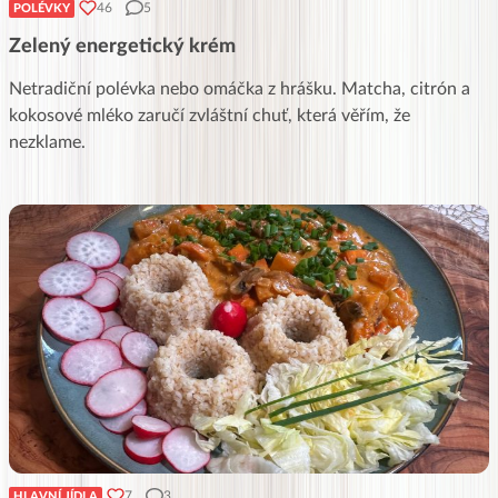
46
5
POLÉVKY
Zelený energetický krém
Netradiční polévka nebo omáčka z hrášku. Matcha, citrón a
kokosové mléko zaručí zvláštní chuť, která věřím, že
nezklame.
7
3
HLAVNÍ JÍDLA