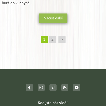
hurá do kuchyně.
Načíst další
1
2
>
Kde jste nás viděli