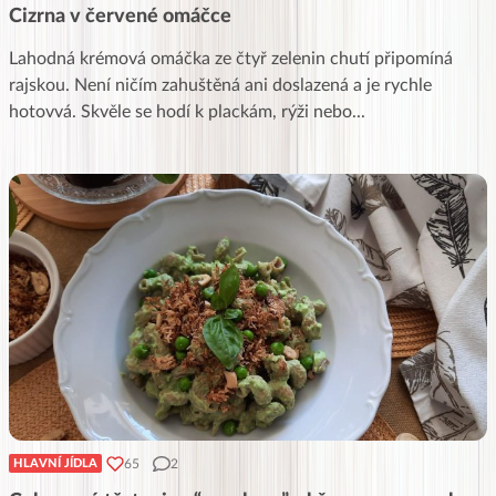
Cizrna v červené omáčce
Lahodná krémová omáčka ze čtyř zelenin chutí připomíná
rajskou. Není ničím zahuštěná ani doslazená a je rychle
hotovvá. Skvěle se hodí k plackám, rýži nebo
...
65
2
HLAVNÍ JÍDLA