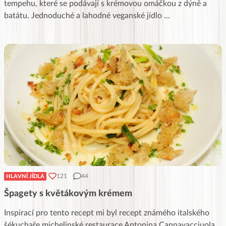
tempehu, které se podávají s krémovou omáčkou z dýně a
batátu. Jednoduché a lahodné veganské jídlo
...
121
44
HLAVNÍ JÍDLA
Špagety s květákovým krémem
Inspirací pro tento recept mi byl recept známého italského
šékuchaře michelinské restaurace Antonina Cannavacciuola.