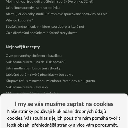
Mojí motivací jsou děti a učitelem sporák (Veronika, 32 let)
Jak učíme sousedy jíst miso polévku
Alarmující výsledky studií: Průmyslově zpracované potraviny nás ničí
Víte, co kupujete?
Strašák jménem cukry – které jsou dobré, a které ne?
Co s dřevěnými bedýnkami? Krásně zrecyklovat!
Nejnovější recepty
Oves provoněný citrónem a bazalkou
Nakládaná cuketa – na delší skladování
Letní nudle s bambusovými výhonky
Jablečné pyré – skvělé přesnídávky bez cukru
Křupavé tofu s restovanou zeleninou, žampiony a bulgurem
Nakládaná cuketa – kvašáky
Mrkvovo-dýňová krémová polévka
Osvěžující kuskus
I my se vás musíme zeptat na cookies
Osvěžující čaj s citronovými bylinkami
Naše stránky používají k ukládání drobných údajů
Nepečený jablečný dort s rybízem
cookies. Váš souhlas s jejich použitím nám pomáhá tvořit
lepší obsah, přehlednější stránky a více vám porozumět.
Vybrané recepty