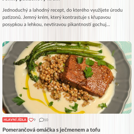
Jednoduchý a lahodný recept, do kterého využijete úrodu
patizonů. Jemný krém, který kontrastuje s křupavou
posypkou a lehkou, nevtíravou pikantností gochuj
...
9
10
HLAVNÍ JÍDLA
Pomerančová omáčka s ječmenem a tofu