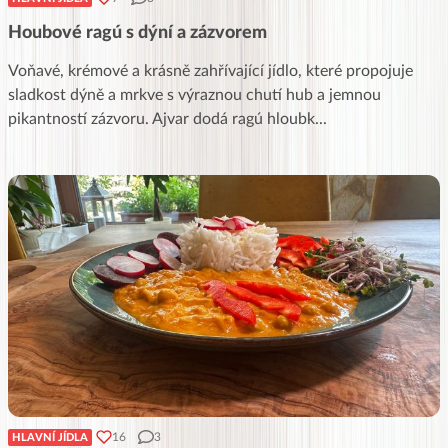
Houbové ragú s dýní a zázvorem
Voňavé, krémové a krásně zahřívající jídlo, které propojuje
sladkost dýně a mrkve s výraznou chutí hub a jemnou
pikantností zázvoru. Ajvar dodá ragú hloubk
...
16
3
HLAVNÍ JÍDLA