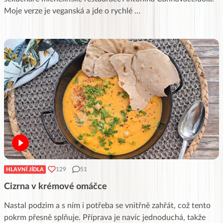
Moje verze je veganská a jde o rychlé
...
129
51
HLAVNÍ JÍDLA
Cizrna v krémové omáčce
Nastal podzim a s ním i potřeba se vnitřně zahřát, což tento
pokrm přesně splňuje. Příprava je navíc jednoduchá, takže