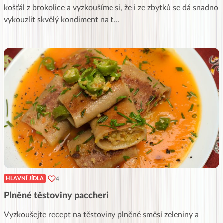
košťál z brokolice a vyzkoušíme si, že i ze zbytků se dá snadno
vykouzlit skvělý kondiment na t
...
4
HLAVNÍ JÍDLA
Plněné těstoviny paccheri
Vyzkoušejte recept na těstoviny plněné směsí zeleniny a