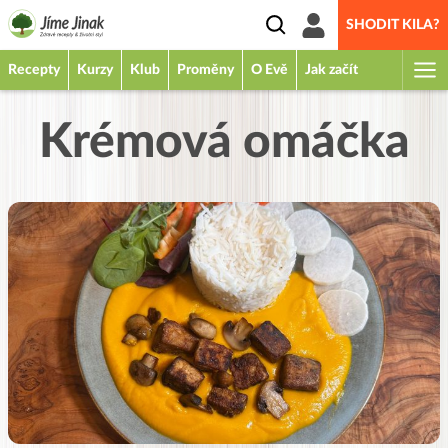
SHODIT KILA?
Recepty
Kurzy
Klub
Proměny
O Evě
Jak začít
Krémová omáčka