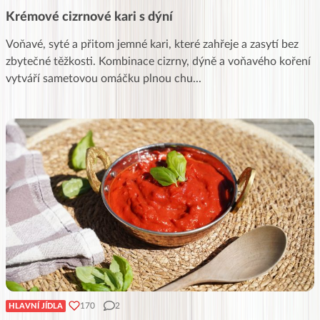
Krémové cizrnové kari s dýní
Voňavé, syté a přitom jemné kari, které zahřeje a zasytí bez
zbytečné těžkosti. Kombinace cizrny, dýně a voňavého koření
vytváří sametovou omáčku plnou chu
...
170
2
HLAVNÍ JÍDLA