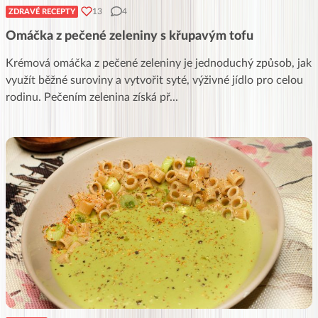
13
4
ZDRAVÉ RECEPTY
Omáčka z pečené zeleniny s křupavým tofu
Krémová omáčka z pečené zeleniny je jednoduchý způsob, jak
využít běžné suroviny a vytvořit syté, výživné jídlo pro celou
rodinu. Pečením zelenina získá př
...