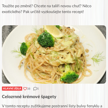
Toužíte po změně? Chcete na talíři novou chuť? Něco
exotického? Pak určitě vyzkoušejte tento recept!
38
5
HLAVNÍ JÍDLA
Celozrnné krémové špagety
V tomto receptu zužitkujeme postranní listy bulvy fenyklu a