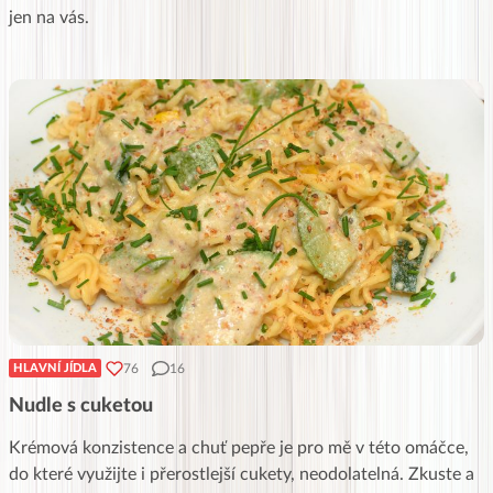
jen na vás.
76
16
HLAVNÍ JÍDLA
Nudle s cuketou
Krémová konzistence a chuť pepře je pro mě v této omáčce,
do které využijte i přerostlejší cukety, neodolatelná. Zkuste a