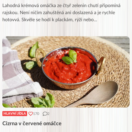
Lahodná krémová omáčka ze čtyř zelenin chutí připomíná
rajskou. Není ničím zahuštěná ani doslazená a je rychle
hotovvá. Skvěle se hodí k plackám, rýži nebo
...
170
2
HLAVNÍ JÍDLA
Cizrna v červené omáčce