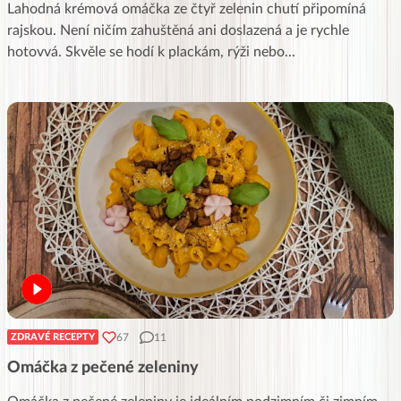
Lahodná krémová omáčka ze čtyř zelenin chutí připomíná
rajskou. Není ničím zahuštěná ani doslazená a je rychle
hotovvá. Skvěle se hodí k plackám, rýži nebo
...
67
11
ZDRAVÉ RECEPTY
Omáčka z pečené zeleniny