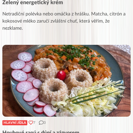
Zelený energetický krém
Netradiční polévka nebo omáčka z hrášku. Matcha, citrón a
kokosové mléko zaručí zvláštní chuť, která věřím, že
nezklame.
7
3
HLAVNÍ JÍDLA
Houbové ragú s dýní a zázvorem