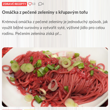
13
4
ZDRAVÉ RECEPTY
Omáčka z pečené zeleniny s křupavým tofu
Krémová omáčka z pečené zeleniny je jednoduchý způsob, jak
využít běžné suroviny a vytvořit syté, výživné jídlo pro celou
rodinu. Pečením zelenina získá př
...