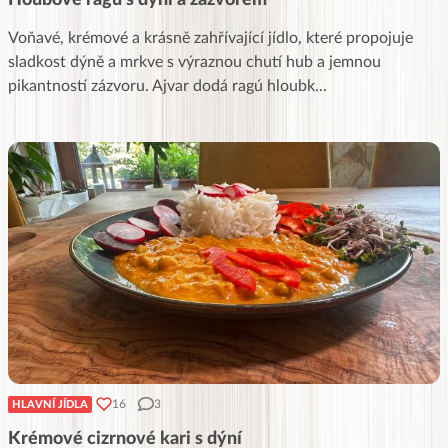
Voňavé, krémové a krásně zahřívající jídlo, které propojuje
sladkost dýně a mrkve s výraznou chutí hub a jemnou
pikantností zázvoru. Ajvar dodá ragú hloubk
...
16
3
HLAVNÍ JÍDLA
Krémové cizrnové kari s dýní