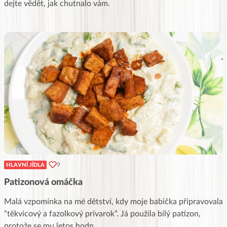
dejte vědět, jak chutnalo vám.
9
HLAVNÍ JÍDLA
Patizonová omáčka
Malá vzpomínka na mé dětství, kdy moje babička připravovala
“těkvicový a fazolkový prívarok”. Já použila bílý patizon,
protože se mu letos hodn
...