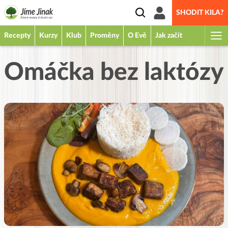
SHODIT KILA?
Recepty
Kurzy
Klub
Proměny
O Evě
Jak začít
Omáčka bez laktózy