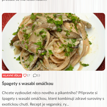
17
13
HLAVNÍ JÍDLA
Špagety s wasabi omáčkou
Chcete vyzkoušet něco nového a pikantního? Připravte si
špagety s wasabi omáčkou, které kombinují zdravé suroviny s
exotickou chutí. Recept je veganský, ry
...