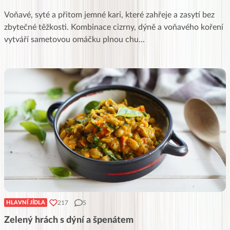
Voňavé, syté a přitom jemné kari, které zahřeje a zasytí bez
zbytečné těžkosti. Kombinace cizrny, dýně a voňavého koření
vytváří sametovou omáčku plnou chu
...
217
5
HLAVNÍ JÍDLA
Zelený hrách s dýní a špenátem