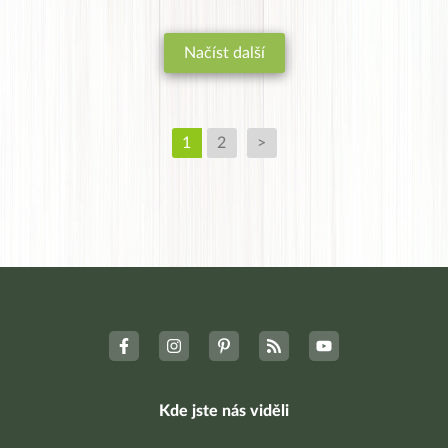
Načíst další
1
2
>
Kde jste nás viděli