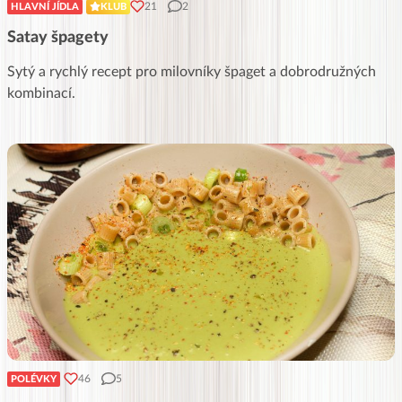
21
2
HLAVNÍ JÍDLA
KLUB
Satay špagety
Sytý a rychlý recept pro milovníky špaget a dobrodružných
kombinací.
46
5
POLÉVKY