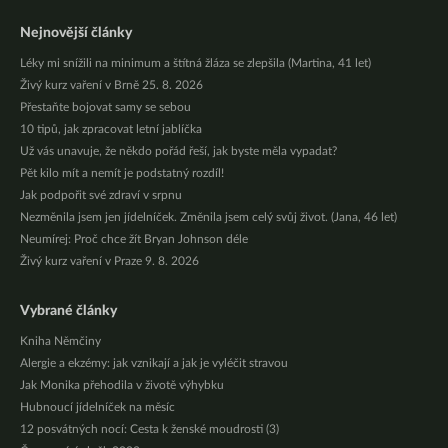
Nejnovější články
Léky mi snížili na minimum a štítná žláza se zlepšila (Martina, 41 let)
Živý kurz vaření v Brně 25. 8. 2026
Přestaňte bojovat samy se sebou
10 tipů, jak zpracovat letní jablíčka
Už vás unavuje, že někdo pořád řeší, jak byste měla vypadat?
Pět kilo mít a nemít je podstatný rozdíl!
Jak podpořit své zdraví v srpnu
Nezměnila jsem jen jídelníček. Změnila jsem celý svůj život. (Jana, 46 let)
Neumírej: Proč chce žít Bryan Johnson déle
Živý kurz vaření v Praze 9. 8. 2026
Vybrané články
Kniha Němčiny
Alergie a ekzémy: jak vznikají a jak je vyléčit stravou
Jak Monika přehodila v životě výhybku
Hubnoucí jídelníček na měsíc
12 posvátných nocí: Cesta k ženské moudrosti (3)