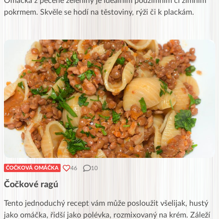
Omáčka z pečené zeleniny je ideálním podzimním či zimním
pokrmem. Skvěle se hodí na těstoviny, rýži či k plackám.
46
10
ČOČKOVÁ OMÁČKA
Čočkové ragú
Tento jednoduchý recept vám může posloužit všelijak, hustý
jako omáčka, řidší jako polévka, rozmixovaný na krém. Záleží