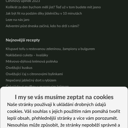
Červnový úplněk 2023
Kolikrát za den bychom měli jíst? Teď už v tom budete mít jasno
Jak být fit na podzim díky jídelníčku v 10 minutách
Leze na nás jaro
Adventní půst dneska začíná, kdo ho drží s námi?
Nejnovější recepty
Křupavé tofu s restovanou zeleninou, žampiony a bulgurem
Nakládaná cuketa – kvašáky
Mrkvovo-dýňová krémová polévka
Osvěžující kuskus
Osvěžující čaj s citronovými bylinkami
Nepečený jablečný dort s rybízem
Čokoládové muffiny s mangovým krémem
Meruňky a jablka v citrónovém želé
I my se vás musíme zeptat na cookies
Krémová zeleninová polévka s koprem a vločkami
Naše stránky používají k ukládání drobných údajů
Celozrnná rýže basmati se zeleninou
cookies. Váš souhlas s jejich použitím nám pomáhá tvořit
lepší obsah, přehlednější stránky a více vám porozumět.
Vybrané recepty
Nesouhlas může způsobit, že stránky nepoběží správně a