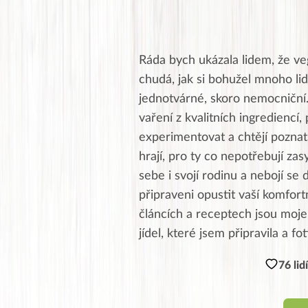
Ráda bych ukázala lidem, že ve
chudá, jak si bohužel mnoho lid
jednotvárné, skoro nemocniční
vaření z kvalitních ingrediencí, 
experimentovat a chtějí poznat 
hrají, pro ty co nepotřebují zas
sebe i svojí rodinu a nebojí se 
připraveni opustit vaší komfor
článcích a receptech jsou moje,
jídel, které jsem připravila a fo
76 lid