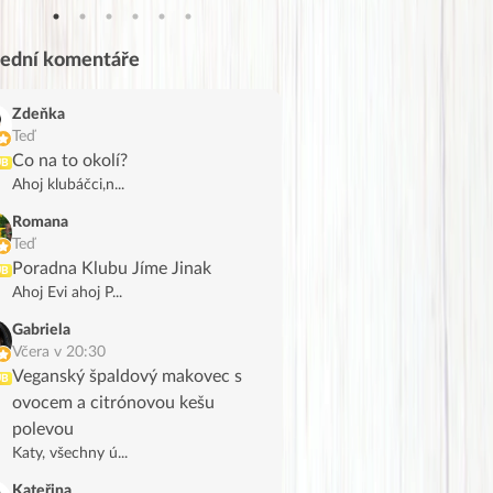
lední komentáře
Zdeňka
Teď
Co na to okolí?
UB
Ahoj klubáčci,n...
Romana
Teď
Poradna Klubu Jíme Jinak
UB
Ahoj Evi ahoj P...
Gabriela
Včera v 20:30
Veganský špaldový makovec s
UB
ovocem a citrónovou kešu
polevou
Katy, všechny ú...
Kateřina