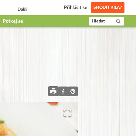
Přihlásit se
SHODIT KILA?
Další
Potkej se
Hledat