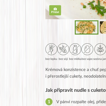
Přidat
bez lepku
bez sóji
bez mléka
bez vajec
sezóna jar
Krémová konzistence a chuť pepř
i přerostlejší cukety, neodolatel
Jak připravit nudle s cuke
V pánvi rozpalte olej, při