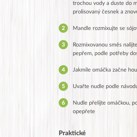
trochou vody a duste do 
prolisovaný česnek a znov
Mandle rozmixujte se sój
Rozmixovanou směs nalijt
pepřem, podle potřeby dos
Jakmile omáčka začne hous
Uvařte nudle podle návodu
Nudle přelijte omáčkou, p
opepřete
Praktické