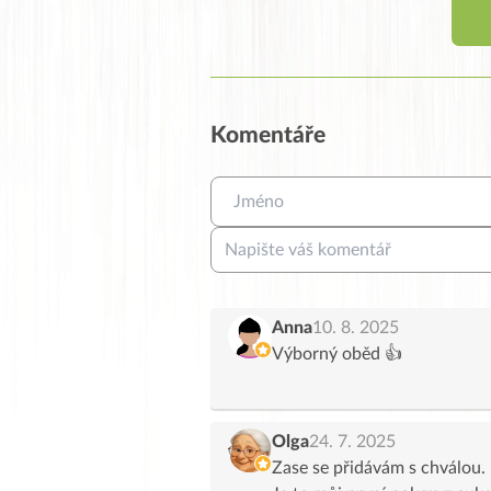
Komentáře
Anna
10. 8. 2025
Výborný oběd 👍
Olga
24. 7. 2025
Zase se přidávám s chválou.