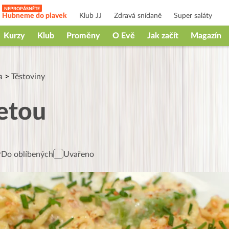
Hubneme do plavek
Klub JJ
Zdravá snídaně
Super saláty
Kurzy
Klub
Proměny
O Evě
Jak začít
Magazín
a
>
Těstoviny
etou
Do oblíbených
Uvařeno