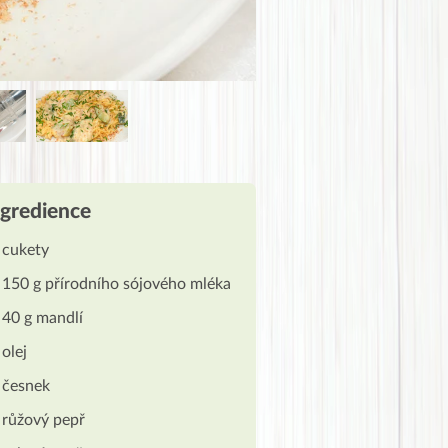
ngredience
cukety
150 g přírodního sójového mléka
40 g mandlí
olej
česnek
růžový pepř