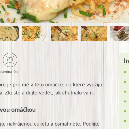
I
o
sezóna léto
e je pro mě v této omáčce, do které využijte
ná. Zkuste a dejte vědět, jak chutnalo vám.
tovou omáčkou
dejte nakrájenou cuketu a osmahněte.
Podlijte