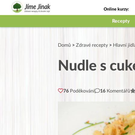
Online kurzy:
Jak na babičky
Recepty
Domů
>
Zdravé recepty
>
Hlavní jídl
Nudle s cuk
76
Poděkování
16
Komentářů