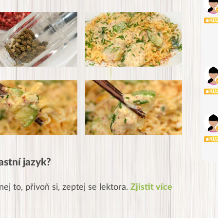
KL
KL
KL
astní jazyk?
ej to, přivoň si, zeptej se lektora.
Zjistit více