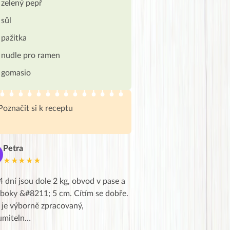
zelený pepř
sůl
pažitka
nudle pro ramen
gomasio
Poznačit si k receptu
Petra
Marie
M
★★★★★
★★★★★
4 dní jsou dole 2 kg, obvod v pase a
Dnes jsem to konečně vytáh
 boky &#8211; 5 cm. Cítím se dobře.
zapadlé pošty a poslechla j
 je výborně zpracovaný,
videa od EVY. Koho by nepř
umiteln…
tahl…