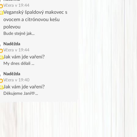
Včera v 19:44
Veganský špaldový makovec s
UB
ovocem a citrónovou kešu
polevou
Bude stejně jak...
Naděžda
Včera v 19:44
Jak vám jde vaření?
UB
My dnes dělali ...
Naděžda
Včera v 19:40
Jak vám jde vaření?
UB
Děkujeme Jani🫶...