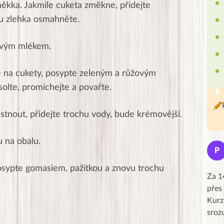
měkka.
Jakmile cuketa změkne, přidejte
u zlehka osmahněte.
ovým mlékem.
e na cukety, posypte zeleným a růžovým
olte, promíchejte a povařte.
tnout, přidejte trochu vody, bude krémovější.
 na obalu.
Jana
J
P
★★★★★
osypte gomasiem, pažitkou a znovu trochu
Moc Vám všem děkuji za krásný pátek,
Za 1
obzvlášť velké poděkování, obdiv a
přes
uznání pro hlavní dvojici Peťa a Gábi!! 👏
Kurz
Posílá…
sroz