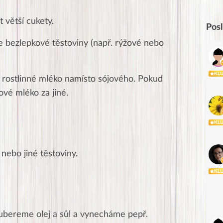
 větší cukety.
Pos
e bezlepkové těstoviny (např. rýžové nebo
KL
né rostlinné mléko namísto sójového. Pokud
vé mléko za jiné.
KL
nebo jiné těstoviny.
KL
 ubereme olej a sůl a vynecháme pepř.