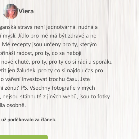
Viera
ganská strava není jednotvárná, nudná a
í myslí. Jídlo pro mě má být zdravé a ne
. Mé recepty jsou určeny pro ty, kterým
přináší radost, pro ty, co se nebojí
nové chutě, pro ty, pro ty co si rádi u sporáku
ytit jen žaludek, pro ty co si najdou čas pro
do vaření investovat trochu času. Jste
tní zónu? PS. Všechny fotografie v mých
 nejsou stáhnuté z jiných webů, jsou to fotky
tila osobně.
í už poděkovalo za článek.