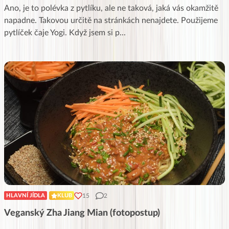
Ano, je to polévka z pytlíku, ale ne taková, jaká vás okamžitě
napadne. Takovou určitě na stránkách nenajdete. Použijeme
pytlíček čaje Yogi. Když jsem si p
...
15
2
HLAVNÍ JÍDLA
KLUB
Veganský Zha Jiang Mian (fotopostup)