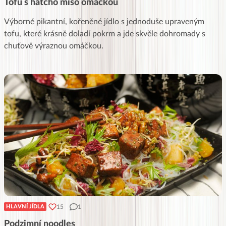
Tofu s hatcho miso omáčkou
Výborné pikantní, kořeněné jídlo s jednoduše upraveným
tofu, které krásně doladí pokrm a jde skvěle dohromady s
chuťově výraznou omáčkou.
15
1
HLAVNÍ JÍDLA
Podzimní noodles