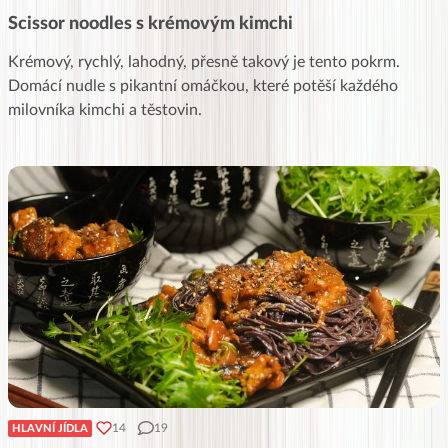
Scissor noodles s krémovým kimchi
Krémový, rychlý, lahodný, přesně takový je tento pokrm.
Domácí nudle s pikantní omáčkou, které potěší každého
milovníka kimchi a těstovin.
14
19
HLAVNÍ JÍDLA