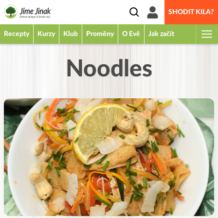
SHODIT KILA?
Recepty
Kurzy
Klub
Proměny
O Evě
Jak začít
Noodles