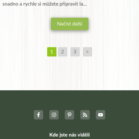
snadno a rychle si můžete připravit la
...
Načíst další
1
2
3
>
Kde jste nás viděli