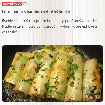
4
HLAVNÍ JÍDLA
Letní nudle s bambusovými výhonky
Rychlý a chutný recept pro horké dny, podávaný za studena.
Nudle se zeleninou a bambusovými výhonky, bezlepkové a
veganské.