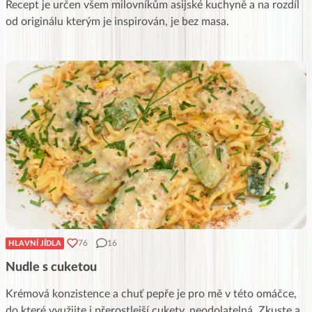
Recept je určen všem milovníkům asijské kuchyně a na rozdíl
od originálu kterým je inspirován, je bez masa.
76
16
HLAVNÍ JÍDLA
Nudle s cuketou
Krémová konzistence a chuť pepře je pro mě v této omáčce,
do které využijte i přerostlejší cukety, neodolatelná. Zkuste a