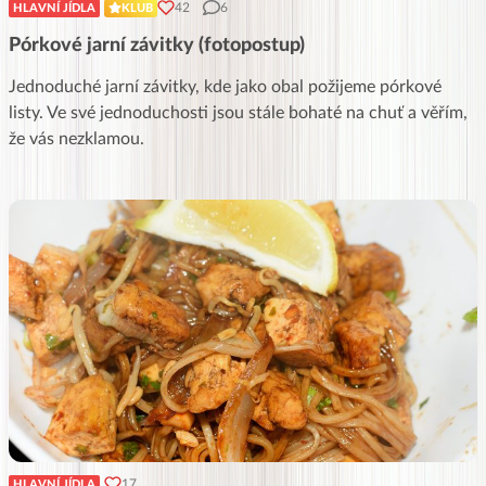
42
6
HLAVNÍ JÍDLA
KLUB
Pórkové jarní závitky (fotopostup)
Jednoduché jarní závitky, kde jako obal požijeme pórkové
listy. Ve své jednoduchosti jsou stále bohaté na chuť a věřím,
že vás nezklamou.
17
HLAVNÍ JÍDLA