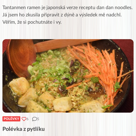
Tantanmen ramen je japonská verze receptu dan dan noodles.
Já jsem ho zkusila připravit z dýně a výsledek mě nadchl.
Věřím, že si pochutnáte i vy.
6
5
POLÉVKY
Polévka z pytlíku