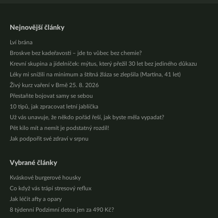
Nejnovější články
Lví brána
Broskve bez kadeřavosti – jde to vůbec bez chemie?
Krevní skupina a jídelníček: mýtus, který přežil 30 let bez jediného důkazu
Léky mi snížili na minimum a štítná žláza se zlepšila (Martina, 41 let)
Živý kurz vaření v Brně 25. 8. 2026
Přestaňte bojovat samy se sebou
10 tipů, jak zpracovat letní jablíčka
Už vás unavuje, že někdo pořád řeší, jak byste měla vypadat?
Pět kilo mít a nemít je podstatný rozdíl!
Jak podpořit své zdraví v srpnu
Vybrané články
Kváskové burgerové housky
Co když vás trápí stresový reflux
Jak léčit afty a opary
8 týdenní Podzimní detox jen za 490 Kč?