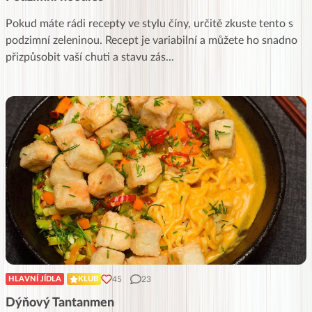
Pokud máte rádi recepty ve stylu číny, určitě zkuste tento s
podzimní zeleninou. Recept je variabilní a můžete ho snadno
přizpůsobit vaší chuti a stavu zás
...
45
23
HLAVNÍ JÍDLA
KLUB
Dýňový Tantanmen