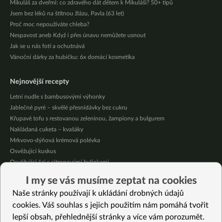
Mikuláš za dveřmi: co zdravého dát dětem k Mikuláši? 50+ tipů
Jsem bez léků na štítnou žlázu, Pavla (63 let)
Proč moc nepoužíváte chleba?
Nespavost aneb Když i přes únavu nemůžete usnout
Jak se u nás fotí a ochutnává
Vánoční dárky za hubičku: 6x domácí kosmetika
Nejnovější recepty
Letní nudle s bambusovými výhonky
Jablečné pyré – skvělé přesnídávky bez cukru
Křupavé tofu s restovanou zeleninou, žampiony a bulgurem
Nakládaná cuketa – kvašáky
Mrkvovo-dýňová krémová polévka
Osvěžující kuskus
Osvěžující čaj s citronovými bylinkami
Nepečený jablečný dort s rybízem
I my se vás musíme zeptat na cookies
Čokoládové muffiny s mangovým krémem
Naše stránky používají k ukládání drobných údajů
Meruňky a jablka v citrónovém želé
cookies. Váš souhlas s jejich použitím nám pomáhá tvořit
lepší obsah, přehlednější stránky a více vám porozumět.
Vybrané recepty