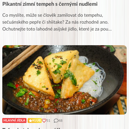
Pikantní zimní tempeh s černými nudlemi
Co myslíte, může se člověk zamilovat do tempehu,
sečuánského pepře či shiitake? Za nás rozhodně ano.
Ochutnejte toto lahodné asijské jídlo, které je za pou
...
51
48
HLAVNÍ JÍDLA
KLUB