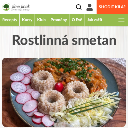
SHODIT KILA?
Recepty
Kurzy
Klub
Proměny
O Evě
Jak začít
Rostlinná smetan