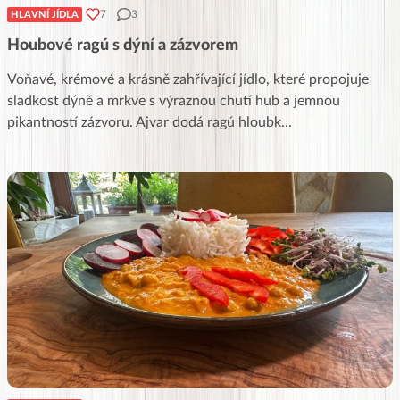
7
3
HLAVNÍ JÍDLA
Houbové ragú s dýní a zázvorem
Voňavé, krémové a krásně zahřívající jídlo, které propojuje
sladkost dýně a mrkve s výraznou chutí hub a jemnou
pikantností zázvoru. Ajvar dodá ragú hloubk
...