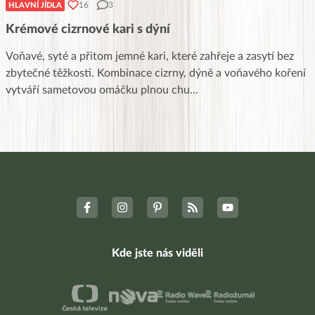
16
3
HLAVNÍ JÍDLA
Krémové cizrnové kari s dýní
Voňavé, syté a přitom jemné kari, které zahřeje a zasytí bez
zbytečné těžkosti. Kombinace cizrny, dýně a voňavého koření
vytváří sametovou omáčku plnou chu
...
Kde jste nás viděli