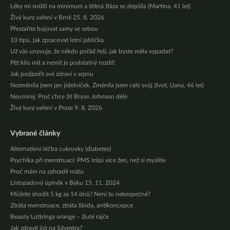
Léky mi snížili na minimum a štítná žláza se zlepšila (Martina, 41 let)
Živý kurz vaření v Brně 25. 8. 2026
Přestaňte bojovat samy se sebou
10 tipů, jak zpracovat letní jablíčka
Už vás unavuje, že někdo pořád řeší, jak byste měla vypadat?
Pět kilo mít a nemít je podstatný rozdíl!
Jak podpořit své zdraví v srpnu
Nezměnila jsem jen jídelníček. Změnila jsem celý svůj život. (Jana, 46 let)
Neumírej: Proč chce žít Bryan Johnson déle
Živý kurz vaření v Praze 9. 8. 2026
Vybrané články
Alternativní léčba cukrovky (diabetes)
Psychika při menstruaci: PMS trápí více žen, než si myslíte
Proč mám na zahradě mátu
Listopadový úplněk v Býku 15. 11. 2024
Můžete shodit 5 kg za 14 dnů? Není to nebezpečné?
Ztráta menstruace, ztráta libida, antikoncepce
Beauty Lottringa orange – žluté rajče
Jak zdravě jíst na Silvestra?