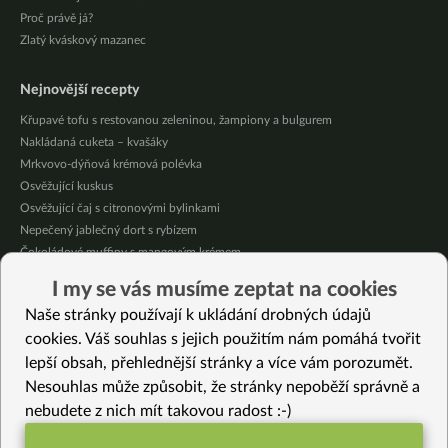
Proč právě já?
Zlatý kváskový mazanec
Nejnovější recepty
Křupavé tofu s restovanou zeleninou, žampiony a bulgurem
Nakládaná cuketa – kvašáky
Mrkvovo-dýňová krémová polévka
Osvěžující kuskus
Osvěžující čaj s citronovými bylinkami
Nepečený jablečný dort s rybízem
Čokoládové muffiny s mangovým krémem
Meruňky a jablka v citrónovém želé
I my se vás musíme zeptat na cookies
Krémová zeleninová polévka s koprem a vločkami
Naše stránky používají k ukládání drobných údajů
Celozrnná rýže basmati se zeleninou
cookies. Váš souhlas s jejich použitím nám pomáhá tvořit
lepší obsah, přehlednější stránky a více vám porozumět.
Vybrané recepty
Nesouhlas může způsobit, že stránky nepoběží správně a
Cibule po turecku
nebudete z nich mít takovou radost :-)
Jak připravit domácí ovocnou čajovou směs (recept)
Fazolový nákyp