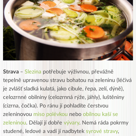
Strava
–
Slezina
potřebuje výživnou, převážně
tepelně upravenou stravu bohatou na zeleninu (léčivá
je zvlášť sladká kulatá, jako cibule, řepa, zelí, dýně),
celozrnné obilniny (celozrnná rýže, jáhly), luštěniny
(cizrna, čočka). Po ránu jí pohladíte čerstvou
zeleninovou
miso polévkou
nebo
obilnou kaší se
zeleninou
. Dělají jí dobře
vývary
. Nemá ráda pokrmy
studené, ledové a vadí jí nadbytek
syrové stravy
,