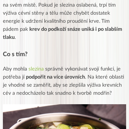
na svém místě.
Pokud je slezina oslabená, trpí tím
výživa cévní stěny a tělu může chybět dostatek
energie k udržení kvalitního proudění krve. Tím
pádem pak
krev do podkoží snáze uniká i po slabším
tlaku
.
Co s tím?
Aby mohla
slezina
správně vykonávat svojí funkci, je
potřeba jí
podpořit na více úrovních
. Na které oblasti
je vhodné se zaměřit, aby se zlepšila výživa krevních
cév a nedocházelo tak snadno k tvorbě modřin?