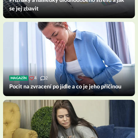
Příznaky a následky dlouhodobého stresu a jak
se jej zbavit
4
2
MAGAZÍN
Pocit na zvracení po jídle a co je jeho příčinou