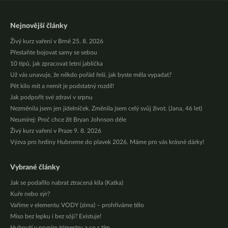
Nejnovější články
Živý kurz vaření v Brně 25. 8. 2026
Přestaňte bojovat samy se sebou
10 tipů, jak zpracovat letní jablíčka
Už vás unavuje, že někdo pořád řeší, jak byste měla vypadat?
Pět kilo mít a nemít je podstatný rozdíl!
Jak podpořit své zdraví v srpnu
Nezměnila jsem jen jídelníček. Změnila jsem celý svůj život. (Jana, 46 let)
Neumírej: Proč chce žít Bryan Johnson déle
Živý kurz vaření v Praze 9. 8. 2026
Výzva pro hrdiny Hubneme do plavek 2026. Máme pro vás krásné dárky!
Vybrané články
Jak se podařilo nabrat ztracená kila (Katka)
Kuře nebo sýr?
Vaříme v elementu VODY (zima) – prohříváme tělo
Miso bez lepku i bez sóji? Existuje!
Hubnutí v prvním trimestru a co s tím