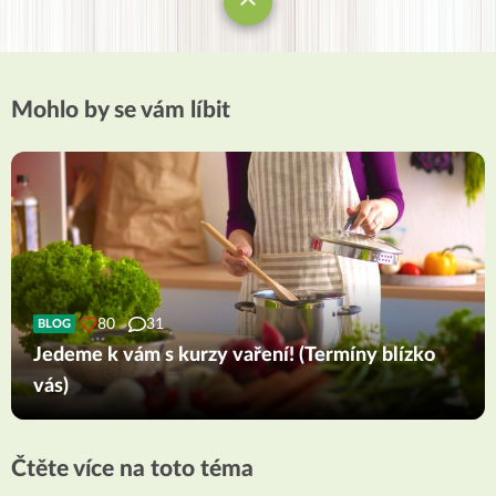
Mohlo by se vám líbit
80
31
BLOG
Jedeme k vám s kurzy vaření! (Termíny blízko
vás)
Čtěte více na toto téma