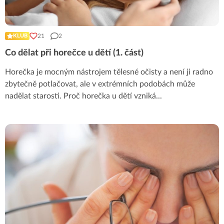
21
2
KLUB
Co dělat při horečce u dětí (1. část)
Horečka je mocným nástrojem tělesné očisty a není ji radno
zbytečně potlačovat, ale v extrémních podobách může
nadělat starosti. Proč horečka u dětí vzniká
...