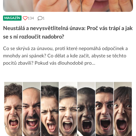
134
1
MAGAZÍN
Neustálá a nevysvětlitelná únava: Proč vás trápí a jak
se s ní rozloučit nadobro?
Co se skrývá za únavou, proti které nepomáhá odpočinek a
mnohdy ani spánek? Co dělat a kde začít, abyste se těchto
pocitů zbavili? Pokud vás dlouhodobě pro
...