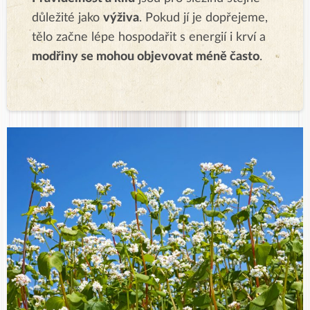
důležité jako
výživa
. Pokud jí je dopřejeme,
tělo začne lépe hospodařit s energií i krví a
modřiny se mohou objevovat méně často
.