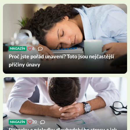
6
MAGAZÍN
Proč jste pořád unavení? Toto jsou nejčastější
příčiny únavy
20
MAGAZÍN