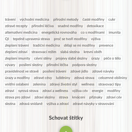
trávení
východní medicína
přírodní metody
časté modřiny
cukr
zdravé recepty
přírodní léčiva
snadné modřiny
detoxikace
alternativní medicína
energetická rovnováha
co s modřinami
imunita
QI
tepelně upravená strava
proč se tvoří modřiny
výživa
zlepšení trávení
tradiční medicína
dělají se mi modřiny
prevence
zlepšení zdraví
stravovací režim
slabá slezina
krevní oběh
zlepšení imunity
cévní stěny
projevy slabé sleziny
úrazy
péče o tělo
vývary
posílení sleziny
přírodní léčba
podpora sleziny
pravidelnost ve stravě
posílení trávení
zdravé jídlo
zdravé návyky
úrazy a modřiny
zdravé cévy
luštěniny
zdravá strava
celozrnné obilniny
vnitřní oslabení
zelenina
zdravý životní styl
wellness
stravovací tipy
zdraví
syrová strava
zdraví a wellness
výživa cév
energie
modřiny
strava pro zdraví
zdraví sleziny
strava
krvácení
příznaky
zdraví cév
slezina
zdravá snídaně
výživa a zdraví
zdravé návyky v stravování
Schovat štítky