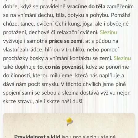
dobře, když se pravidelně
vracíme do těla
zaměřením
se na vnímání dechu, těla, dotyku a pohybu. Pomáhá
chůze, tanec, cvičení Čchi-kung, jóga, ale i obyčejné
protažení, dechové či relaxační cvičení.
Slezinu
vyživuje i samotná
práce se zemí
, ať s půdou na
vlastní zahrádce, hlínou v truhlíku, nebo pomocí
procházky bosky a vnímání kontaktu se zemí.
Slezinu
také doplňuje
to, co nás povznáší
,
když se ponoříme
do činnosti, kterou milujeme, která nás naplňuje a
dává nám pocit smyslu. V těchto chvílích jsme plně
spojení sami se sebou a slezina dostává výživu nejen
skrze stravu, ale i skrze naši duši.
Pravidelnost a klid
jsou pro slezinu stejně