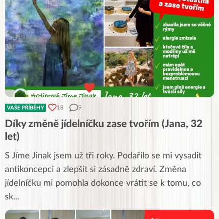
18
9
VAŠE PŘÍBĚHY
Díky změně jídelníčku zase tvořím (Jana, 32
let)
S Jíme Jinak jsem už tři roky. Podařilo se mi vysadit
antikoncepci a zlepšit si zásadně zdraví. Změna
jídelníčku mi pomohla dokonce vrátit se k tomu, co
sk
...