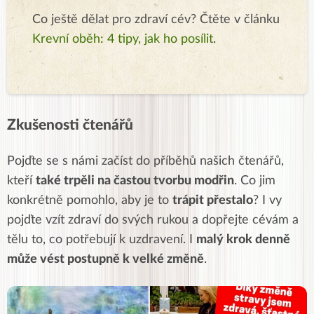
Co ještě dělat pro zdraví cév? Čtěte v článku
Krevní oběh: 4 tipy, jak ho posílit
.
Zkušenosti čtenářů
Pojďte se s námi začíst do příběhů našich čtenářů,
kteří
také trpěli na častou tvorbu modřin
. Co jim
konkrétně pomohlo, aby je to
trápit přestalo
? I vy
pojďte vzít zdraví do svých rukou a dopřejte cévám a
tělu to, co potřebují k uzdravení. I
malý krok denně
může vést postupně k velké změně
.