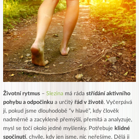
Životní rytmus
–
Slezina
má ráda
střídání aktivního
pohybu a odpočinku
a určitý
řád v životě
. Vyčerpává
jí, pokud jsme dlouhodobě “v hlavě”, kdy člověk
nadměrně a zacykleně přemýšlí, přemítá a analyzuje,
mysl se točí okolo jedné myšlenky. Potřebuje
klidné
spočinutí
, chvíle, kdy jen jsme, nic neřešíme. Dělá ji