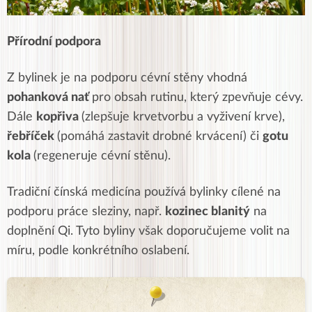
Přírodní podpora
Z bylinek je na podporu cévní stěny vhodná
pohanková nať
pro obsah rutinu, který zpevňuje cévy.
Dále
kopřiva
(zlepšuje krvetvorbu a vyživení krve),
řebříček
(pomáhá zastavit drobné krvácení) či
gotu
kola
(regeneruje cévní stěnu).
Tradiční čínská medicína používá bylinky cílené na
podporu práce sleziny, např.
kozinec blanitý
na
doplnění Qi.
Tyto byliny však doporučujeme volit na
míru, podle konkrétního oslabení.