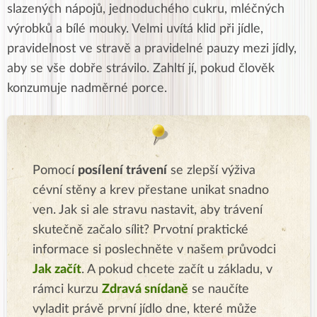
slazených nápojů, jednoduchého cukru, mléčných
výrobků a bílé mouky. Velmi uvítá klid při jídle,
pravidelnost ve stravě a pravidelné pauzy mezi jídly,
aby se vše dobře strávilo. Zahltí jí, pokud člověk
konzumuje nadměrné porce.
Pomocí
posílení trávení
se zlepší výživa
cévní stěny a krev přestane unikat snadno
ven.
Jak si ale stravu nastavit, aby trávení
skutečně začalo sílit?
Prvotní praktické
informace si poslechněte v našem průvodci
Jak začít
. A pokud chcete začít u základu, v
rámci kurzu
Zdravá snídaně
se
naučíte
vyladit právě první jídlo dne, které může