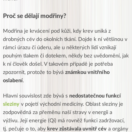
Proč se dělají modřiny?
Modřina je krvácení pod kůži, kdy krev uniká z
drobných cév do okolních tkání. Dojde k ní většinou v
rámci úrazu či úderu, ale u některých lidí vznikají
pouhým tlakem či dotekem, někdy bez uvědomění, jak
k ní člověk došel. V takovém případě je potřeba
zpozornit, protože to bývá
známkou vnitřního
oslabení
.
Hlavní souvislost zde bývá s
nedostatečnou funkcí
sleziny
v pojetí východní medicíny. Oblast sleziny je
zodpovědná za přeměnu naší stravy v energii a
výživu. Její energie (Qi) má rovněž funkci zadržovací,
tj. pečuje o to,
aby
krev zůstávala uvnitř cév
a orgány