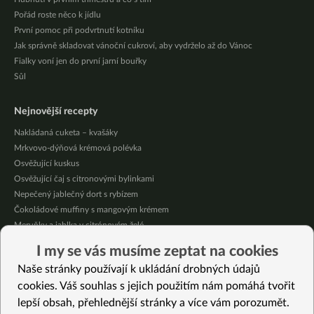
Pořád roste něco k jídlu
První pomoc při podvrtnutí kotníku
Jak správně skladovat vánoční cukroví, aby vydrželo až do Vánoc
Fialky voní jen do první jarní bouřky
Sůl
Nejnovější recepty
Nakládaná cuketa – kvašáky
Mrkvovo-dýňová krémová polévka
Osvěžující kuskus
Osvěžující čaj s citronovými bylinkami
Nepečený jablečný dort s rybízem
Čokoládové muffiny s mangovým krémem
Meruňky a jablka v citrónovém želé
Krémová zeleninová polévka s koprem a vločkami
I my se vás musíme zeptat na cookies
Celozrnná rýže basmati se zeleninou
Naše stránky používají k ukládání drobných údajů
Citrónové muffiny s borůvkovým krémem
cookies. Váš souhlas s jejich použitím nám pomáhá tvořit
lepší obsah, přehlednější stránky a více vám porozumět.
Vybrané recepty