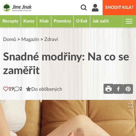
SHODIT KILA?
Recepty
Kurzy
Klub
Proměny
O Evě
Jak začít
Domů
>
Magazín
>
Zdraví
Snadné modřiny: Na co se
zaměřit
19
2
Do oblíbených