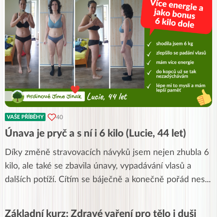
40
VAŠE PŘÍBĚHY
Únava je pryč a s ní i 6 kilo (Lucie, 44 let)
Díky změně stravovacích návyků jsem nejen zhubla 6
kilo, ale také se zbavila únavy, vypadávání vlasů a
dalších potíží. Cítím se báječně a konečně pořád nes
...
Základní kurz: Zdravé vaření pro tělo i duši