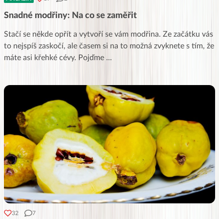
Snadné modřiny: Na co se zaměřit
Stačí se někde opřít a vytvoří se vám modřina. Ze začátku vás
to nejspíš zaskočí, ale časem si na to možná zvyknete s tím, že
máte asi křehké cévy. Pojďme
...
32
7