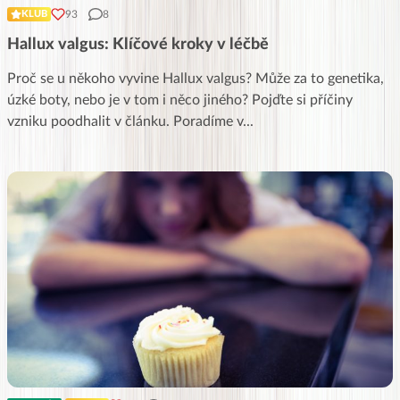
93
8
KLUB
Hallux valgus: Klíčové kroky v léčbě
Proč se u někoho vyvine Hallux valgus? Může za to genetika,
úzké boty, nebo je v tom i něco jiného? Pojďte si příčiny
vzniku poodhalit v článku. Poradíme v
...