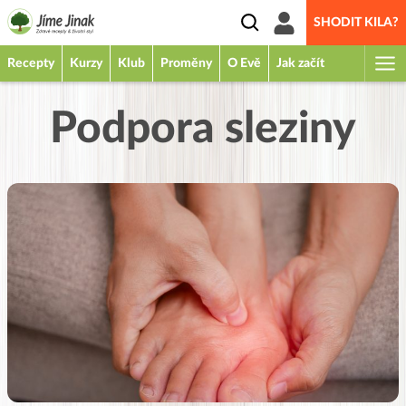
SHODIT KILA?
Recepty
Kurzy
Klub
Proměny
O Evě
Jak začít
Podpora sleziny