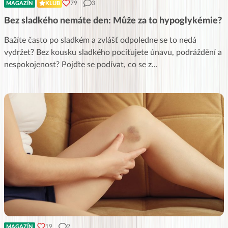
79
3
MAGAZÍN
KLUB
Bez sladkého nemáte den: Může za to hypoglykémie?
Bažíte často po sladkém a zvlášť odpoledne se to nedá
vydržet? Bez kousku sladkého pociťujete únavu, podráždění a
nespokojenost? Pojďte se podívat, co se z
...
19
2
MAGAZÍN