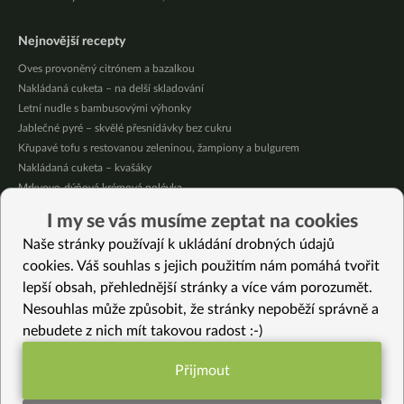
Nejnovější recepty
Oves provoněný citrónem a bazalkou
Nakládaná cuketa – na delší skladování
Letní nudle s bambusovými výhonky
Jablečné pyré – skvělé přesnídávky bez cukru
Křupavé tofu s restovanou zeleninou, žampiony a bulgurem
Nakládaná cuketa – kvašáky
Mrkvovo-dýňová krémová polévka
Osvěžující kuskus
I my se vás musíme zeptat na cookies
Osvěžující čaj s citronovými bylinkami
Naše stránky používají k ukládání drobných údajů
Nepečený jablečný dort s rybízem
cookies. Váš souhlas s jejich použitím nám pomáhá tvořit
lepší obsah, přehlednější stránky a více vám porozumět.
Vybrané recepty
Nesouhlas může způsobit, že stránky nepoběží správně a
Meduňkový čaj
nebudete z nich mít takovou radost :-)
Tempura z kopřivy
Meruňková miska
Přijmout
Jáhlové kuličky nejen na párty
Funkční nastavení potřebujeme (vždy
Knedlík z rýže, jahel a vloček