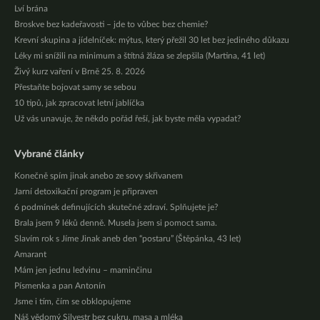
Lví brána
Broskve bez kadeřavosti – jde to vůbec bez chemie?
Krevní skupina a jídelníček: mýtus, který přežil 30 let bez jediného důkazu
Léky mi snížili na minimum a štítná žláza se zlepšila (Martina, 41 let)
Živý kurz vaření v Brně 25. 8. 2026
Přestaňte bojovat samy se sebou
10 tipů, jak zpracovat letní jablíčka
Už vás unavuje, že někdo pořád řeší, jak byste měla vypadat?
Vybrané články
Konečně spím jinak anebo ze sovy skřivanem
Jarní detoxikační program je připraven
6 podmínek definujících skutečné zdraví. Splňujete je?
Brala jsem 9 léků denně. Musela jsem si pomoct sama.
Slavím rok s Jíme Jinak aneb den “postaru” (Štěpánka, 43 let)
Amarant
Mám jen jednu ledvinu – maminčinu
Písmenka a pan Antonín
Jsme i tím, čím se obklopujeme
Náš vědomý Silvestr bez cukru, masa a mléka