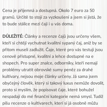
Cena je příjemná a dostupná. Okolo 7 euro za 50
gramů. Určitě to stojí za vyzkoušení a jsem si jistá, že
to bude stálice mezi čaji i u vás doma.
DŮLEŽITÉ:
Články a recenze čajů jsou určeny všem,
kteří si chtějí vychutnat kvalitní sypaný čaj, aniž by se
přitom museli zadlužit. Čaje, které pro vás testuji jsou
cenově přístupné, kvalitní a lehce dostupné na e
shopech. Pro super znalce, odborníky, kteří nemají
problémy utratit obrovské sumy peněz za drahé
kultivary, nejsou moje články určeny. Já sama jsem
obyčejný člověk, který si takový luxus nemůže dovolit,
proto si myslím, že popisovat čaje, které bohužel
nespadají do mé finanční kategorie nemá smysl. Tudíž
píšu recenze o kultivarech, kterí si já osobně můžu