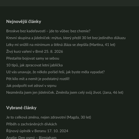
Nejnovější články
Broskve bez kadeřavosti – jde to vůbec bez chemie?
Krevní skupina a jídelníček: mýtus, který přežil 30 let bez jediného důkazu
Léky mi snížili na minimum a štítná žláza se zlepšila (Martina, 41 let)
Živý kurz vaření v Brně 25. 8. 2026
Přestaňte bojovat samy se sebou
10 tipů, jak zpracovat letní jablíčka
Už vás unavuje, že někdo pořád řeší, jak byste měla vypadat?
Pět kilo mít a nemít je podstatný rozdíl!
Jak podpořit své zdraví v srpnu
Nezměnila jsem jen jídelníček. Změnila jsem celý svůj život. (Jana, 46 let)
Vybrané články
Je to celková změna, nejen zdravotní (Magda, 30 let)
Příběh o zachráněných dívkách
Říjnový úplněk v Beranu 17. 10. 2024
Anglie: Den osmý – Birmigham