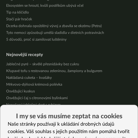
Ekosystém se hroutí, kvůli postřikům ubývá včel
Tip na klíčidlo
Stačí pár hraček
Dcerka dohnala opožděný vývoj a zbavila se ekzému (Petra)
Tyto nemoci způsobují umělá sladidla v dietních potravinách
5 důvodů, proč si zamilovat luštěniny
Nejnovější recepty
Jablečné pyré – skvělé přesnídávky bez cukru
Křupavé tofu s restovanou zeleninou, žampiony a bulgurem
Nakládaná cuketa – kvašáky
Mrkvovo-dýňová krémová polévka
Osvěžující kuskus
Osvěžující čaj s citronovými bylinkami
Nepečený jablečný dort s rybízem
Čokoládové muffiny s mangovým krémem
I my se vás musíme zeptat na cookies
Meruňky a jablka v citrónovém želé
Naše stránky používají k ukládání drobných údajů
Krémová zeleninová polévka s koprem a vločkami
cookies. Váš souhlas s jejich použitím nám pomáhá tvořit