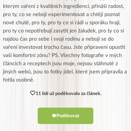
kterým vaření z kvalitních ingrediencí, přináší radost,
pro ty, co se nebojí experimentovat a chtějí poznat
nové chutě, pro ty, pro ty co si rádi u sporáku hrají,
pro ty co nepotřebují zasytit jen žaludek, pro ty co si
najdou čas pro sebe i svojí rodinu a nebojí se do
vaření investovat trochu času. Jste připraveni opustit
vaší komfortní zónu? PS. Všechny fotografie v mých
článcích a receptech jsou moje, nejsou stáhnuté z
jiných webů, jsou to fotky jídel, které jsem připravila a
fotila osobně.
11 lidí už poděkovalo za článek.
Poděkovat