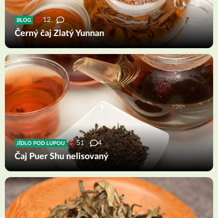
12
BLOG
Černý čaj Zlatý Yunnan
51
4
JÍDLO POD LUPOU
Čaj Puer Shu nelisovaný