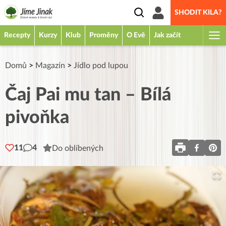
SHODIT KILA?
Recepty
Kurzy
Klub
Proměny
O Evě
Jak začít
Domů
>
Magazín
>
Jídlo pod lupou
Čaj Pai mu tan – Bílá
pivoňka
11
4
Do oblíbených