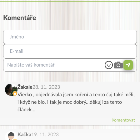
Komentáře
Žakale
28. 11. 2023
Vierko , objednávala jsem koření a tento čaj také měli,
i když ne bio, i tak je moc dobrý…děkuji za tento
článek…
Komentovat
Kačka
19. 11. 2023