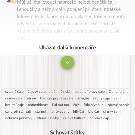
Můj už léta letoucí naprosto nejoblíbenější čaj.
Lehoučký a něžný, čaj k popíjení při čtení tibetské
lidové poezie, k ponorům do vlastní duše v temnotě
adventu, čaj do vlahých letních večerů… prostě
všeobecně blaho-dárný 😊 Jemně povzbuzuje, ale
neruší.
Ukázat další komentáře
Komentovat
sypané čaje
čajový ceremoniál
čínská metoda přípravy čaje
Gong fu cha
čínské čaje
zdraví
tradiční příprava čaje
energie
druhy čaje
čaj
kvalitní čaje
antioxidanty
Pai mu tan
čaje
Bílá pivoňka
zdravé nápoje
čaj proti stárnutí
stárnutí
antixodant
bílý čaj
bio čaj
čínský čaj
ochrana pokožky
zdravé návyky
čajová kultura
příprava čaje
Schovat štítky