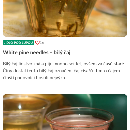
16
JÍDLO POD LUPOU
White pine needles – bílý čaj
Bílý čaj lidstvo zná a pije mnoho set let, ovšem za časů staré
Číny dostal tento bílý čaj označení čaj císařů. Tímto čajem
čínští panovníci hostili nejvýzn
...