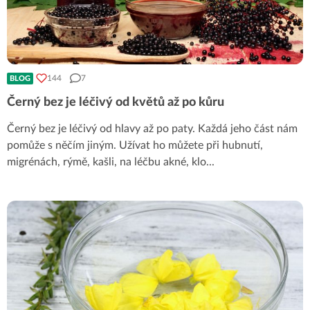
144
7
BLOG
Černý bez je léčivý od květů až po kůru
Černý bez je léčivý od hlavy až po paty. Každá jeho část nám
pomůže s něčím jiným. Užívat ho můžete při hubnutí,
migrénách, rýmě, kašli, na léčbu akné, klo
...