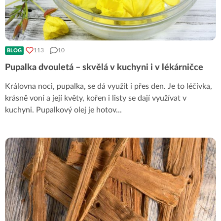
113
10
BLOG
Pupalka dvouletá – skvělá v kuchyni i v lékárničce
Královna noci, pupalka, se dá využít i přes den. Je to léčivka,
krásně voní a její květy, kořen i listy se dají využívat v
kuchyni. Pupalkový olej je hotov
...