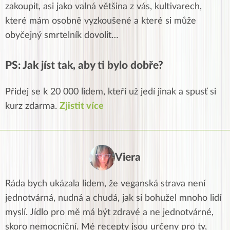
zakoupit, asi jako valná většina z vás, kultivarech,
které mám osobně vyzkoušené a které si může
obyčejný smrtelník dovolit…
PS: Jak jíst tak, aby ti bylo dobře?
Přidej se k 20 000 lidem, kteří už jedí jinak a spusť si
kurz zdarma.
Zjistit více
Viera
Ráda bych ukázala lidem, že veganská strava není
jednotvárná, nudná a chudá, jak si bohužel mnoho lidí
myslí. Jídlo pro mě má být zdravé a ne jednotvárné,
skoro nemocniční. Mé recepty jsou určeny pro ty,