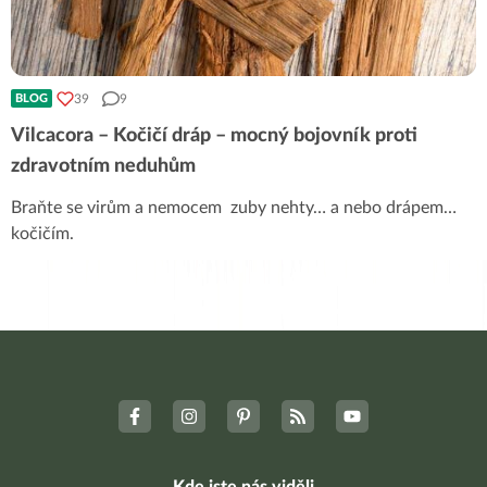
39
9
BLOG
Vilcacora – Kočičí dráp – mocný bojovník proti
zdravotním neduhům
Braňte se virům a nemocem zuby nehty… a nebo drápem…
kočičím.
Kde jste nás viděli