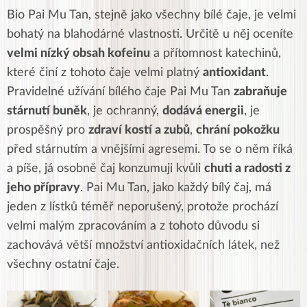
Bio Pai Mu Tan, stejně jako všechny bílé čaje, je velmi
bohatý na blahodárné vlastnosti. Určitě u něj oceníte
velmi nízký obsah kofeinu
a přítomnost katechinů,
které činí z tohoto čaje velmi platný
antioxidant
.
Pravidelné užívání bílého čaje Pai Mu Tan
zabraňuje
stárnutí buněk
, je ochranný,
dodává energii
, je
prospěšný pro
zdraví kostí a zubů
,
chrání pokožku
před stárnutím a vnějšími agresemi. To se o něm říká
a píše, já osobně čaj konzumuji kvůli
chuti a radosti z
jeho přípravy
. Pai Mu Tan, jako každý bílý čaj, má
jeden z lístků téměř neporušený, protože prochází
velmi malým zpracováním a z tohoto důvodu si
zachovává větší množství antioxidačních látek, než
všechny ostatní čaje.